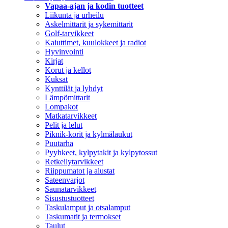
Vapaa-ajan ja kodin tuotteet
Liikunta ja urheilu
Askelmittarit ja sykemittarit
Golf-tarvikkeet
Kaiuttimet, kuulokkeet ja radiot
Hyvinvointi
Kirjat
Korut ja kellot
Kuksat
Kynttilät ja lyhdyt
Lämpömittarit
Lompakot
Matkatarvikkeet
Pelit ja lelut
Piknik-korit ja kylmälaukut
Puutarha
Pyyhkeet, kylpytakit ja kylpytossut
Retkeilytarvikkeet
Riippumatot ja alustat
Sateenvarjot
Saunatarvikkeet
Sisustustuotteet
Taskulamput ja otsalamput
Taskumatit ja termokset
Taulut