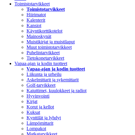
Toimistotarvikkeet
Toimistotarvikkeet
Hiirimatot
Kalenterit
Kansiot
Käyntikorttikotelot
Mainoskynät
Muistikirjat ja muistilaput
Muut toimistotarvikkeet
Puhelintarvikkeet
Tietokonetarvikkeet
Vapaa-ajan ja kodin tuotteet
Vapaa-ajan ja kodin tuotteet
Liikunta ja urheilu
Askelmittarit ja sykemittarit
Golf-tarvikkeet
Kaiuttimet, kuulokkeet ja radiot
Hyvinvointi
Kirjat
Korut ja kellot
Kuksat
Kynttilät ja lyhdyt
Lämpömittarit
Lompakot
Matkatarvikkeet