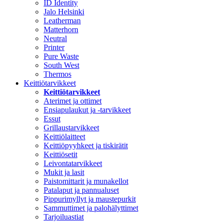
ID Identity
Jalo Helsinki
Leatherman
Matterhorn
Neutral
Printer
Pure Waste
South West
Thermos
Keittiötarvikkeet
Keittiötarvikkeet
Aterimet ja ottimet
Ensiapulaukut ja -tarvikkeet
Essut
Grillaustarvikkeet
Keittiölaitteet
Keittiöpyyhkeet ja tiskirätit
Keittiösetit
Leivontatarvikkeet
Mukit ja lasit
Paistomittarit ja munakellot
Patalaput ja pannualuset
Pippurimyllyt ja maustepurkit
Sammuttimet ja palohälyttimet
Tarjoiluastiat