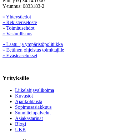
Puh. (03) 345 45 000
Y-tunnus: 0833183-2
» Yhteystiedot
» Rekisteriseloste
»
Toimitusehdot
» Vastuullisuus
» Laatu- ja ympäristöpolitiikka
» Eettinen ohjeistus toimittajille
» Evästeasetukset
Yrityksille
Liikelahjavalikoima
Kuvastot
Ajankohtaista
Sopimusasiakkuus
Sunnittelupalvelut
Asiakastarinat
Blogi
UKK