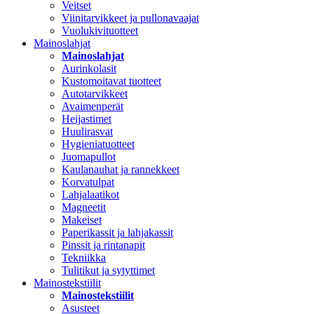
Veitset
Viinitarvikkeet ja pullonavaajat
Vuolukivituotteet
Mainoslahjat
Mainoslahjat
Aurinkolasit
Kustomoitavat tuotteet
Autotarvikkeet
Avaimenperät
Heijastimet
Huulirasvat
Hygieniatuotteet
Juomapullot
Kaulanauhat ja rannekkeet
Korvatulpat
Lahjalaatikot
Magneetit
Makeiset
Paperikassit ja lahjakassit
Pinssit ja rintanapit
Tekniikka
Tulitikut ja sytyttimet
Mainostekstiilit
Mainostekstiilit
Asusteet