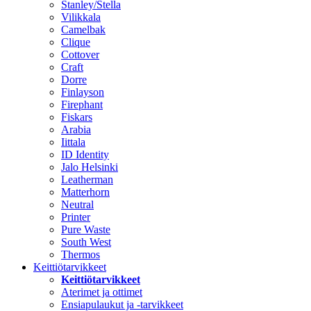
Stanley/Stella
Vilikkala
Camelbak
Clique
Cottover
Craft
Dorre
Finlayson
Firephant
Fiskars
Arabia
Iittala
ID Identity
Jalo Helsinki
Leatherman
Matterhorn
Neutral
Printer
Pure Waste
South West
Thermos
Keittiötarvikkeet
Keittiötarvikkeet
Aterimet ja ottimet
Ensiapulaukut ja -tarvikkeet