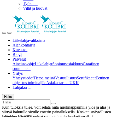
Työkalut
Viltit ja huovat
Liikelahjavalikoima
Ajankohtaista
Kuvastot
Blogi
Palvelut
Aineisto-ohje
Liikelahjat
Sopimusasiakkuus
Graafinen
suunnittelu
Yritys
Yhteystiedot
Tietoa meistä
Vastuullisuus
Sertifikaatit
Eettinen
ohjeistus toimittajille
Asiakastarinat
UKK
Lahjakortti
Haku
Kun tuloksia tulee, voit selata niitä nuolinäppäimillä ylös ja alas ja
siirtyä halutulle sivulle enterin painalluksella. Kosketusnäytöllisten
laitteiden käyttäjät voivat selata tuloksia koskettamalla ja