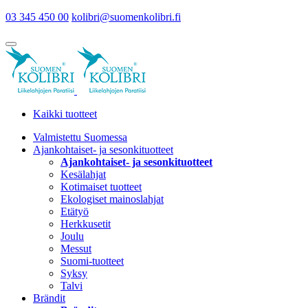
03 345 450 00
kolibri@suomenkolibri.fi
Kaikki tuotteet
Valmistettu Suomessa
Ajankohtaiset- ja sesonkituotteet
Ajankohtaiset- ja sesonkituotteet
Kesälahjat
Kotimaiset tuotteet
Ekologiset mainoslahjat
Etätyö
Herkkusetit
Joulu
Messut
Suomi-tuotteet
Syksy
Talvi
Brändit