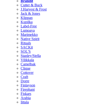
Brändit
Cutter & Buck
J.Harvest & Frost
Jack & Jones
Klippan
Kupilka
Label-Free
Lumoava
Marimekko
Native Spirit
Rituals
SACKit
SOL'S
Stanley/Stella
Vilikkala
Camelbak
Clique
Cottover
Craft
Dorre
Finlayson
Firephant
Fiskars
Arabia
Iittala