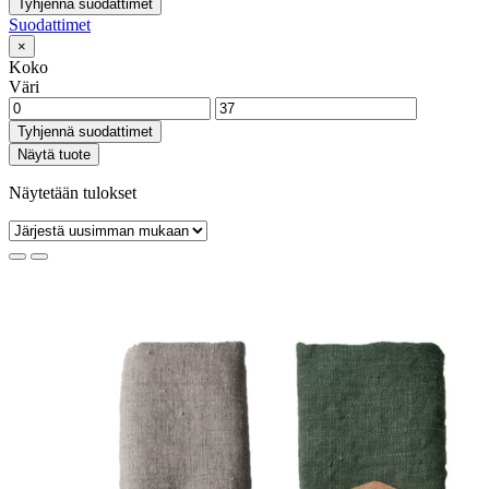
Tyhjennä suodattimet
Suodattimet
×
Koko
Väri
Tyhjennä suodattimet
Näytä tuote
Näytetään tulokset