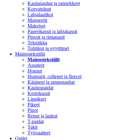
Kaulanauhat ja rannekkeet
Korvatulpat
Lahjalaatikot
Magneetit
Makeiset
Paperikassit ja lahjakassit
Pinssit ja rintanapit
Tekniikka
Tulitikut ja sytyttimet
Mainostekstiilit
Mainostekstiilit
Asusteet
Housut
Hupparit, colleget ja fleecet
Käsineet ja rannenauhat
Kauluspaidat
Kestokassit
Lippikset
Pikeet
Pipot
Reput ja laukut
T-paidat
Takit
Työvaatteet
Outlet