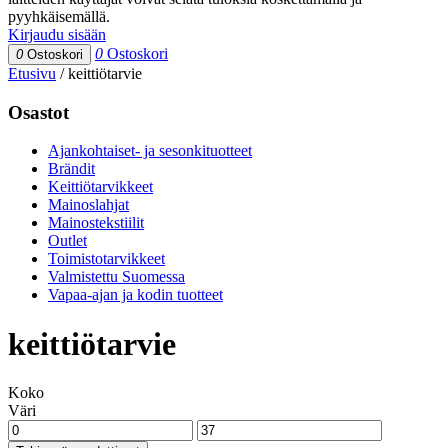
pyyhkäisemällä.
Kirjaudu sisään
0
Ostoskori
0
Ostoskori
Etusivu
/
keittiötarvie
Osastot
Ajankohtaiset- ja sesonkituotteet
Brändit
Keittiötarvikkeet
Mainoslahjat
Mainostekstiilit
Outlet
Toimistotarvikkeet
Valmistettu Suomessa
Vapaa-ajan ja kodin tuotteet
keittiötarvie
Koko
Väri