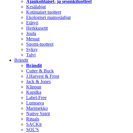
Ajankohtaiset- ja sesonkituotteet
Kesälahjat
Kotimaiset tuotteet
Ekologiset mainoslahjat
Etätyö
Herkkusetit
Joulu
Messut
Suomi-tuotteet
Syksy
Talvi
Brändit
Brändit
Cutter & Buck
J.Harvest & Frost
Jack & Jones
Klippan
Kupilka
Label-Free
Lumoava
Marimekko
Native Spirit
Rituals
SACKit
SOL'S