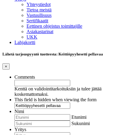
Yhteystiedot
Tietoa meistä
Vastuullisuus
Sertifikaatit
Eettinen ohjeistus toimittajille
Asiakastarinat
UKK
Lahjakortti
Lähetä tarjouspyyntö tuotteesta: Keittiöpyyhesetti pellavaa
×
Comments
Kenttä on validointitarkoituksiin ja tulee jättää
koskemattomaksi.
This field is hidden when viewing the form
Nimi
Etunimi
Sukunimi
Yritys