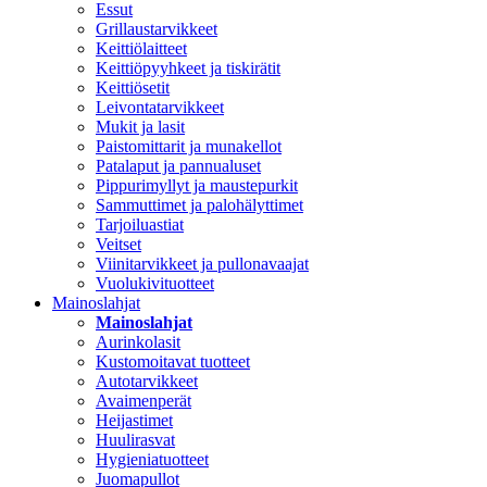
Essut
Grillaustarvikkeet
Keittiölaitteet
Keittiöpyyhkeet ja tiskirätit
Keittiösetit
Leivontatarvikkeet
Mukit ja lasit
Paistomittarit ja munakellot
Patalaput ja pannualuset
Pippurimyllyt ja maustepurkit
Sammuttimet ja palohälyttimet
Tarjoiluastiat
Veitset
Viinitarvikkeet ja pullonavaajat
Vuolukivituotteet
Mainoslahjat
Mainoslahjat
Aurinkolasit
Kustomoitavat tuotteet
Autotarvikkeet
Avaimenperät
Heijastimet
Huulirasvat
Hygieniatuotteet
Juomapullot