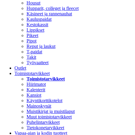
Housut
Hupparit, colleget ja fleecet
Käsineet ja rannenauhat
Kauluspaidat
Kestokassit
Lippikset
Pikeet
Pipot
Reput ja laukut
T-paidat
Takit
Työvaatteet
Outlet
Toimistotarvikkeet
Toimistotarvikkeet
Hiirimatot
Kalenterit
Kansiot
Käyntikorttikotelot
Mainoskynät
Muistikirjat ja muistilaput
Muut toimistotarvikkeet
Puhelintarvikkeet
Tietokonetarvikkeet
Vapaa-ajan ja kodin tuotteet