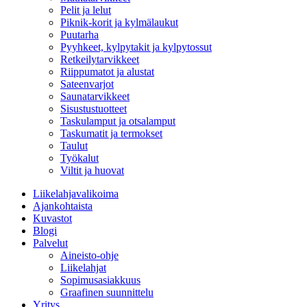
Pelit ja lelut
Piknik-korit ja kylmälaukut
Puutarha
Pyyhkeet, kylpytakit ja kylpytossut
Retkeilytarvikkeet
Riippumatot ja alustat
Sateenvarjot
Saunatarvikkeet
Sisustustuotteet
Taskulamput ja otsalamput
Taskumatit ja termokset
Taulut
Työkalut
Viltit ja huovat
Liikelahjavalikoima
Ajankohtaista
Kuvastot
Blogi
Palvelut
Aineisto-ohje
Liikelahjat
Sopimusasiakkuus
Graafinen suunnittelu
Yritys