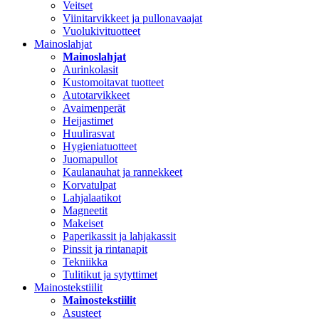
Veitset
Viinitarvikkeet ja pullonavaajat
Vuolukivituotteet
Mainoslahjat
Mainoslahjat
Aurinkolasit
Kustomoitavat tuotteet
Autotarvikkeet
Avaimenperät
Heijastimet
Huulirasvat
Hygieniatuotteet
Juomapullot
Kaulanauhat ja rannekkeet
Korvatulpat
Lahjalaatikot
Magneetit
Makeiset
Paperikassit ja lahjakassit
Pinssit ja rintanapit
Tekniikka
Tulitikut ja sytyttimet
Mainostekstiilit
Mainostekstiilit
Asusteet