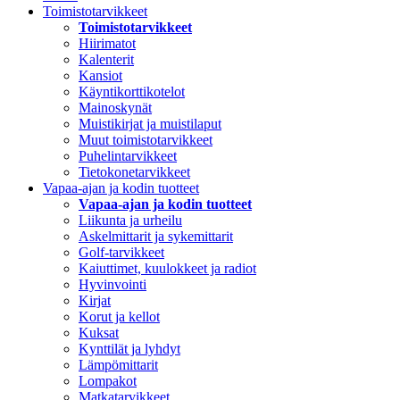
Toimistotarvikkeet
Toimistotarvikkeet
Hiirimatot
Kalenterit
Kansiot
Käyntikorttikotelot
Mainoskynät
Muistikirjat ja muistilaput
Muut toimistotarvikkeet
Puhelintarvikkeet
Tietokonetarvikkeet
Vapaa-ajan ja kodin tuotteet
Vapaa-ajan ja kodin tuotteet
Liikunta ja urheilu
Askelmittarit ja sykemittarit
Golf-tarvikkeet
Kaiuttimet, kuulokkeet ja radiot
Hyvinvointi
Kirjat
Korut ja kellot
Kuksat
Kynttilät ja lyhdyt
Lämpömittarit
Lompakot
Matkatarvikkeet