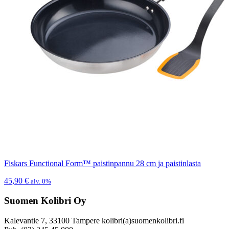
Fiskars Functional Form™ paistinpannu 28 cm ja paistinlasta
45,90
€
alv. 0%
Suomen Kolibri Oy
Kalevantie 7, 33100 Tampere kolibri(a)suomenkolibri.fi