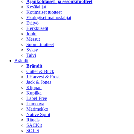
Ajankohtaiset- ja sesonkituotteet
Kesälahjat
Kotimaiset tuotteet
Ekologiset mainoslahjat
Etätyö
Herkkusetit
Joulu
Messut
Suomi-tuotteet
Syksy
Talvi
Brändit
Brändit
Cutter & Buck
J.Harvest & Frost
Jack & Jones
Klippan
Kupilka
Label-Free
Lumoava
Marimekko
Native Spirit
Rituals
SACKit
SOL'S