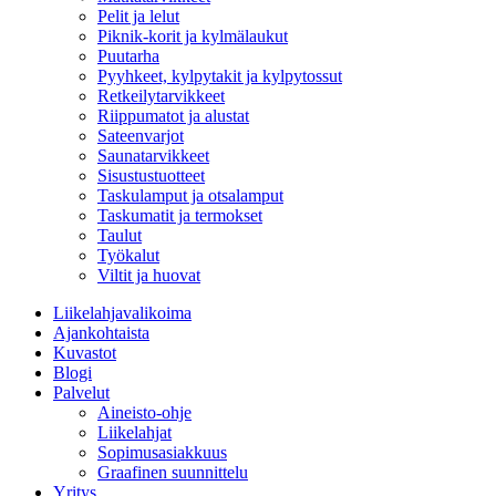
Pelit ja lelut
Piknik-korit ja kylmälaukut
Puutarha
Pyyhkeet, kylpytakit ja kylpytossut
Retkeilytarvikkeet
Riippumatot ja alustat
Sateenvarjot
Saunatarvikkeet
Sisustustuotteet
Taskulamput ja otsalamput
Taskumatit ja termokset
Taulut
Työkalut
Viltit ja huovat
Liikelahjavalikoima
Ajankohtaista
Kuvastot
Blogi
Palvelut
Aineisto-ohje
Liikelahjat
Sopimusasiakkuus
Graafinen suunnittelu
Yritys