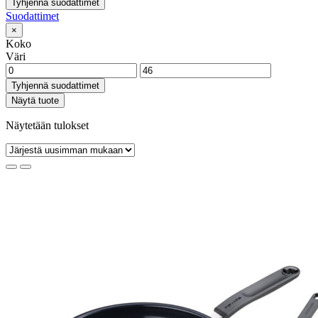
Tyhjennä suodattimet
Suodattimet
×
Koko
Väri
Tyhjennä suodattimet
Näytä tuote
Näytetään tulokset