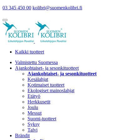
03 345 450 00
kolibri@suomenkolibri.fi
Kaikki tuotteet
Valmistettu Suomessa
Ajankohtaiset- ja sesonkituotteet
Ajankohtaiset- ja sesonkituotteet
Kesälahjat
Kotimaiset tuotteet
Ekologiset mainoslahjat
Etätyö
Herkkusetit
Joulu
Messut
Suomi-tuotteet
Syksy
Talvi
Brändit