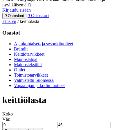
pyyhkäisemällä.
Kirjaudu sisään
0
Ostoskori
0
Ostoskori
Etusivu
/
keittiölasta
Osastot
Ajankohtaiset- ja sesonkituotteet
Brändit
Keittiötarvikkeet
Mainoslahjat
Mainostekstiilit
Outlet
Toimistotarvikkeet
Valmistettu Suomessa
Vapaa-ajan ja kodin tuotteet
keittiölasta
Koko
Väri