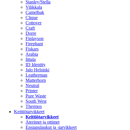
Stanley/Stella
Vilikkala
Camelbak
Clique
Cottover
Craft
Dorre
Finlayson
Firephant
Fiskars
Arabia
Iittala
ID Identity
Jalo Helsinki
Leatherman
Matterhorn
Neutral
Printer
Pure Waste
South West
Thermos
Keittiötarvikkeet
Keittiötarvikkeet
Aterimet ja ottimet
Ensiapulaukut ja -tarvikkeet