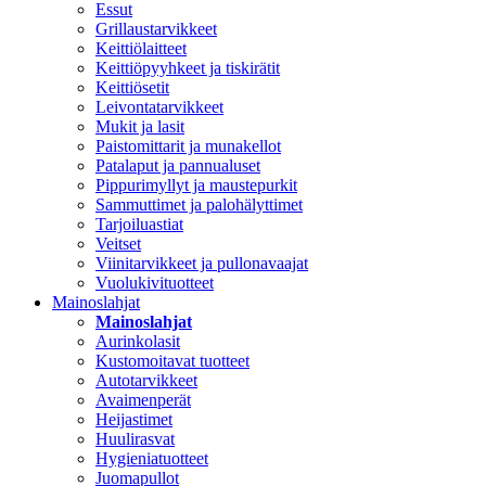
Essut
Grillaustarvikkeet
Keittiölaitteet
Keittiöpyyhkeet ja tiskirätit
Keittiösetit
Leivontatarvikkeet
Mukit ja lasit
Paistomittarit ja munakellot
Patalaput ja pannualuset
Pippurimyllyt ja maustepurkit
Sammuttimet ja palohälyttimet
Tarjoiluastiat
Veitset
Viinitarvikkeet ja pullonavaajat
Vuolukivituotteet
Mainoslahjat
Mainoslahjat
Aurinkolasit
Kustomoitavat tuotteet
Autotarvikkeet
Avaimenperät
Heijastimet
Huulirasvat
Hygieniatuotteet
Juomapullot