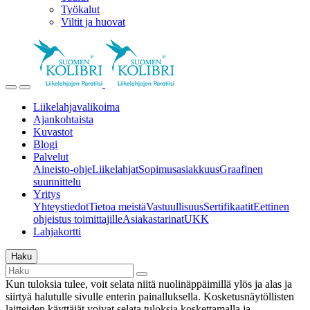
Työkalut
Viltit ja huovat
Liikelahjavalikoima
Ajankohtaista
Kuvastot
Blogi
Palvelut
Aineisto-ohje
Liikelahjat
Sopimusasiakkuus
Graafinen
suunnittelu
Yritys
Yhteystiedot
Tietoa meistä
Vastuullisuus
Sertifikaatit
Eettinen
ohjeistus toimittajille
Asiakastarinat
UKK
Lahjakortti
Haku
Kun tuloksia tulee, voit selata niitä nuolinäppäimillä ylös ja alas ja
siirtyä halutulle sivulle enterin painalluksella. Kosketusnäytöllisten
laitteiden käyttäjät voivat selata tuloksia koskettamalla ja