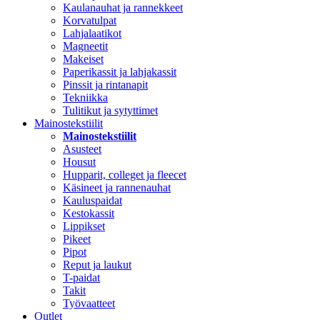
Kaulanauhat ja rannekkeet
Korvatulpat
Lahjalaatikot
Magneetit
Makeiset
Paperikassit ja lahjakassit
Pinssit ja rintanapit
Tekniikka
Tulitikut ja sytyttimet
Mainostekstiilit
Mainostekstiilit
Asusteet
Housut
Hupparit, colleget ja fleecet
Käsineet ja rannenauhat
Kauluspaidat
Kestokassit
Lippikset
Pikeet
Pipot
Reput ja laukut
T-paidat
Takit
Työvaatteet
Outlet