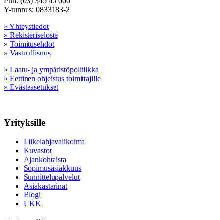
Puh. (03) 345 45 000
Y-tunnus: 0833183-2
» Yhteystiedot
» Rekisteriseloste
»
Toimitusehdot
» Vastuullisuus
» Laatu- ja ympäristöpolitiikka
» Eettinen ohjeistus toimittajille
» Evästeasetukset
Yrityksille
Liikelahjavalikoima
Kuvastot
Ajankohtaista
Sopimusasiakkuus
Sunnittelupalvelut
Asiakastarinat
Blogi
UKK