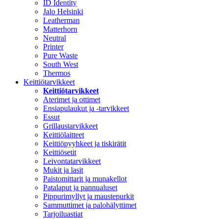
ID Identity
Jalo Helsinki
Leatherman
Matterhorn
Neutral
Printer
Pure Waste
South West
Thermos
Keittiötarvikkeet
Keittiötarvikkeet
Aterimet ja ottimet
Ensiapulaukut ja -tarvikkeet
Essut
Grillaustarvikkeet
Keittiölaitteet
Keittiöpyyhkeet ja tiskirätit
Keittiösetit
Leivontatarvikkeet
Mukit ja lasit
Paistomittarit ja munakellot
Patalaput ja pannualuset
Pippurimyllyt ja maustepurkit
Sammuttimet ja palohälyttimet
Tarjoiluastiat