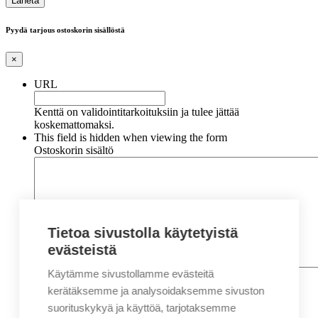
Pyydä tarjous ostoskorin sisällöstä
×
URL
Kenttä on validointitarkoituksiin ja tulee jättää
koskemattomaksi.
This field is hidden when viewing the form
Ostoskorin sisältö
Tietoa sivustolla käytetyistä
evästeistä
Käytämme sivustollamme evästeitä
Nimi
*
Etunimi
kerätäksemme ja analysoidaksemme sivuston
Sukunimi
suorituskykyä ja käyttöä, tarjotaksemme