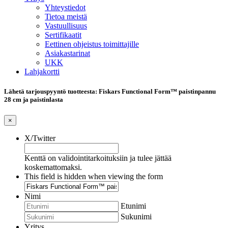
Yhteystiedot
Tietoa meistä
Vastuullisuus
Sertifikaatit
Eettinen ohjeistus toimittajille
Asiakastarinat
UKK
Lahjakortti
Lähetä tarjouspyyntö tuotteesta: Fiskars Functional Form™ paistinpannu
28 cm ja paistinlasta
×
X/Twitter
Kenttä on validointitarkoituksiin ja tulee jättää
koskemattomaksi.
This field is hidden when viewing the form
Nimi
Etunimi
Sukunimi
Yritys