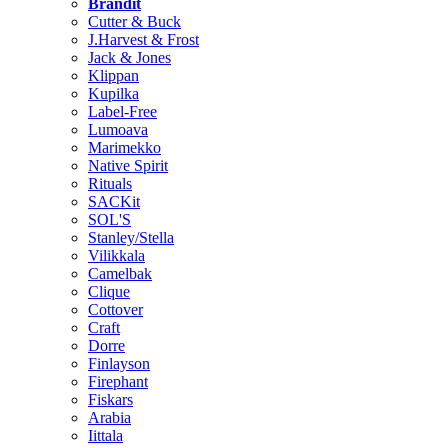
Brändit
Cutter & Buck
J.Harvest & Frost
Jack & Jones
Klippan
Kupilka
Label-Free
Lumoava
Marimekko
Native Spirit
Rituals
SACKit
SOL'S
Stanley/Stella
Vilikkala
Camelbak
Clique
Cottover
Craft
Dorre
Finlayson
Firephant
Fiskars
Arabia
Iittala