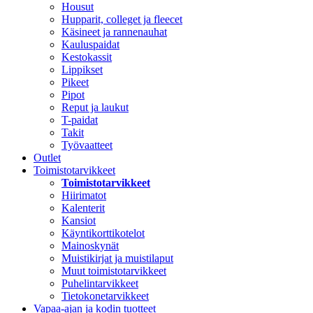
Housut
Hupparit, colleget ja fleecet
Käsineet ja rannenauhat
Kauluspaidat
Kestokassit
Lippikset
Pikeet
Pipot
Reput ja laukut
T-paidat
Takit
Työvaatteet
Outlet
Toimistotarvikkeet
Toimistotarvikkeet
Hiirimatot
Kalenterit
Kansiot
Käyntikorttikotelot
Mainoskynät
Muistikirjat ja muistilaput
Muut toimistotarvikkeet
Puhelintarvikkeet
Tietokonetarvikkeet
Vapaa-ajan ja kodin tuotteet