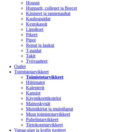
Housut
Hupparit, colleget ja fleecet
Käsineet ja rannenauhat
Kauluspaidat
Kestokassit
Lippikset
Pikeet
Pipot
Reput ja laukut
T-paidat
Takit
Työvaatteet
Outlet
Toimistotarvikkeet
Toimistotarvikkeet
Hiirimatot
Kalenterit
Kansiot
Käyntikorttikotelot
Mainoskynät
Muistikirjat ja muistilaput
Muut toimistotarvikkeet
Puhelintarvikkeet
Tietokonetarvikkeet
Vapaa-ajan ja kodin tuotteet