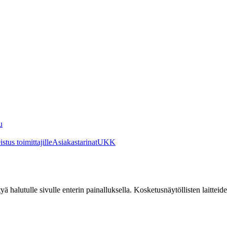
u
stus toimittajille
Asiakastarinat
UKK
irtyä halutulle sivulle enterin painalluksella. Kosketusnäytöllisten laittei