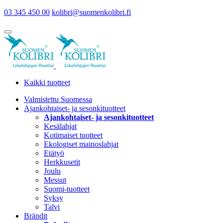
03 345 450 00
kolibri@suomenkolibri.fi
Kaikki tuotteet
Valmistettu Suomessa
Ajankohtaiset- ja sesonkituotteet
Ajankohtaiset- ja sesonkituotteet
Kesälahjat
Kotimaiset tuotteet
Ekologiset mainoslahjat
Etätyö
Herkkusetit
Joulu
Messut
Suomi-tuotteet
Syksy
Talvi
Brändit