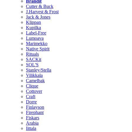
Brändit
Cutter & Buck
J.Harvest & Frost
Jack & Jones
Klippan
Kupilka
Label-Free
Lumoava
Marimekko
Native Spirit
Rituals
SACKit
SOL'S
Stanley/Stella
Vilikkala
Camelbak
Clique
Cottover
Craft
Dorre
Finlayson
Firephant
Fiskars
Arabia
Iittala