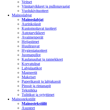
Veitset
Viinitarvikkeet ja pullonavaajat
Vuolukivituotteet
Mainoslahjat
Mainoslahjat
Aurinkolasit
Kustomoitavat tuotteet
Autotarvikkeet
Avaimenperät
Heijastimet
Huulirasvat
Hygieniatuotteet
Juomapullot
Kaulanauhat ja rannekkeet
Korvatulpat
Lahjalaatikot
Magneetit
Makeiset
Paperikassit ja lahjakassit
Pinssit ja rintanapit
Tekniikka
Tulitikut ja sytyttimet
Mainostekstiilit
Mainostekstiilit
Asusteet