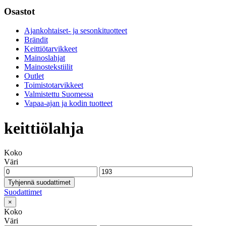
Osastot
Ajankohtaiset- ja sesonkituotteet
Brändit
Keittiötarvikkeet
Mainoslahjat
Mainostekstiilit
Outlet
Toimistotarvikkeet
Valmistettu Suomessa
Vapaa-ajan ja kodin tuotteet
keittiölahja
Koko
Väri
Tyhjennä suodattimet
Suodattimet
×
Koko
Väri