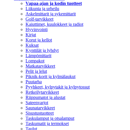
Vapaa-ajan ja kodin tuotteet
Liikunta ja urheilu
Askelmittarit ja sykemittarit
Golf-tarvikkeet
Kaiuttimet, kuulokkeet ja radiot
Hyvinvointi
Kirjat
Korut ja kellot
Kuksat
Kynttilät ja lyhdyt
Lämpömittarit
Lompakot
Matkatarvikkeet
Pelit ja lelut
Piknik-korit ja kylmälaukut
Puutarha
Pyyhkeet, kylpytakit ja kylpytossut
Retkeilytarvikkeet
Riippumatot ja alustat
Sateenvarjot
Saunatarvikkeet
Sisustustuotteet
Taskulamput ja otsalamput
Taskumatit ja termokset
Taulut