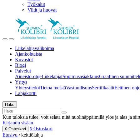
Työkalut
Viltit ja huovat
Liikelahjavalikoima
Ajankohtaista
Kuvastot
Blogi
Palvelut
Aineisto-ohje
Liikelahjat
Sopimusasiakkuus
Graafinen suunnittel
Yritys
Yhteystiedot
Tietoa meistä
Vastuullisuus
Sertifikaatit
Eettinen ohjei
Lahjakortti
Haku
Kun tuloksia tulee, voit selata niitä nuolinäppäimillä ylös ja alas ja si
Kirjaudu sisään
0
Ostoskori
0
Ostoskori
Etusivu
/
keittiölahja