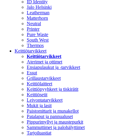
ID Identity
Jalo Helsinki
Leatherman
Matterhorn
Neutral
Printer
Pure Waste
South West
Thermos
Keittiötarvikkeet
Keittiötarvikkeet
Aterimet ja ottimet
Ensiapulaukut ja -tarvikkeet
Essut
Grillaustarvikkeet
Keittiölaitteet
Keittiöpyyhkeet ja tiskirätit
Keittiösetit
Leivontatarvikkeet
Mukit ja lasit
Paistomittarit ja munakellot
Patalaput ja pannualuset
Pippurimyllyt ja maustepurkit
Sammuttimet ja palohälyttimet
Tarjoiluastiat