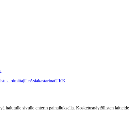
u
stus toimittajille
Asiakastarinat
UKK
irtyä halutulle sivulle enterin painalluksella. Kosketusnäytöllisten laittei