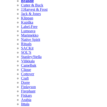
Brändit
Cutter & Buck
J.Harvest & Frost
Jack & Jones
Klippan
Kupilka
Label-Free
Lumoava
Marimekko
Native Spirit
Rituals
SACKit
SOL'S
Stanley/Stella
Vilikkala
Camelbak
Clique
Cottover
Craft
Dorre
Finlayson
Firephant
Fiskars
Arabia
Iittala