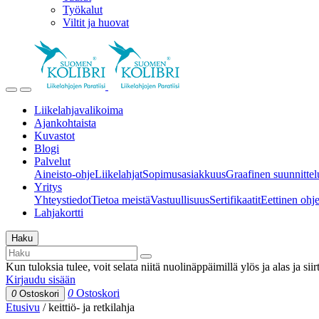
Työkalut
Viltit ja huovat
Liikelahjavalikoima
Ajankohtaista
Kuvastot
Blogi
Palvelut
Aineisto-ohje
Liikelahjat
Sopimusasiakkuus
Graafinen suunnittel
Yritys
Yhteystiedot
Tietoa meistä
Vastuullisuus
Sertifikaatit
Eettinen ohjei
Lahjakortti
Haku
Kun tuloksia tulee, voit selata niitä nuolinäppäimillä ylös ja alas ja si
Kirjaudu sisään
0
Ostoskori
0
Ostoskori
Etusivu
/
keittiö- ja retkilahja