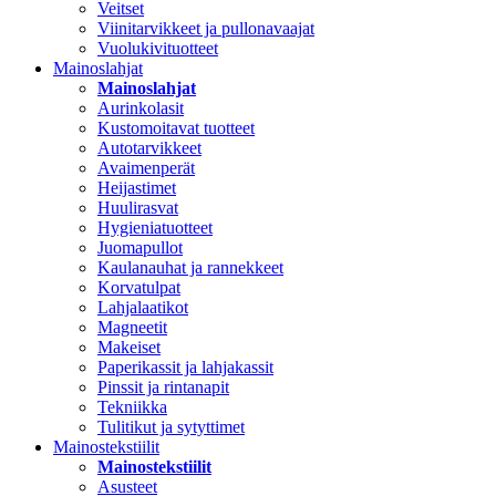
Veitset
Viinitarvikkeet ja pullonavaajat
Vuolukivituotteet
Mainoslahjat
Mainoslahjat
Aurinkolasit
Kustomoitavat tuotteet
Autotarvikkeet
Avaimenperät
Heijastimet
Huulirasvat
Hygieniatuotteet
Juomapullot
Kaulanauhat ja rannekkeet
Korvatulpat
Lahjalaatikot
Magneetit
Makeiset
Paperikassit ja lahjakassit
Pinssit ja rintanapit
Tekniikka
Tulitikut ja sytyttimet
Mainostekstiilit
Mainostekstiilit
Asusteet