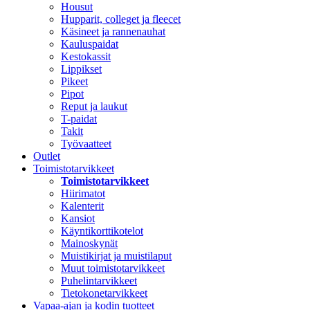
Housut
Hupparit, colleget ja fleecet
Käsineet ja rannenauhat
Kauluspaidat
Kestokassit
Lippikset
Pikeet
Pipot
Reput ja laukut
T-paidat
Takit
Työvaatteet
Outlet
Toimistotarvikkeet
Toimistotarvikkeet
Hiirimatot
Kalenterit
Kansiot
Käyntikorttikotelot
Mainoskynät
Muistikirjat ja muistilaput
Muut toimistotarvikkeet
Puhelintarvikkeet
Tietokonetarvikkeet
Vapaa-ajan ja kodin tuotteet