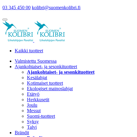
03 345 450 00
kolibri@suomenkolibri.fi
Kaikki tuotteet
Valmistettu Suomessa
Ajankohtaiset- ja sesonkituotteet
Ajankohtaiset- ja sesonkituotteet
Kesälahjat
Kotimaiset tuotteet
Ekologiset mainoslahjat
Etätyö
Herkkusetit
Joulu
Messut
Suomi-tuotteet
Syksy
Talvi
Brändit