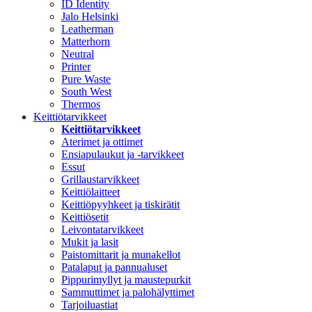
ID Identity
Jalo Helsinki
Leatherman
Matterhorn
Neutral
Printer
Pure Waste
South West
Thermos
Keittiötarvikkeet
Keittiötarvikkeet
Aterimet ja ottimet
Ensiapulaukut ja -tarvikkeet
Essut
Grillaustarvikkeet
Keittiölaitteet
Keittiöpyyhkeet ja tiskirätit
Keittiösetit
Leivontatarvikkeet
Mukit ja lasit
Paistomittarit ja munakellot
Patalaput ja pannualuset
Pippurimyllyt ja maustepurkit
Sammuttimet ja palohälyttimet
Tarjoiluastiat