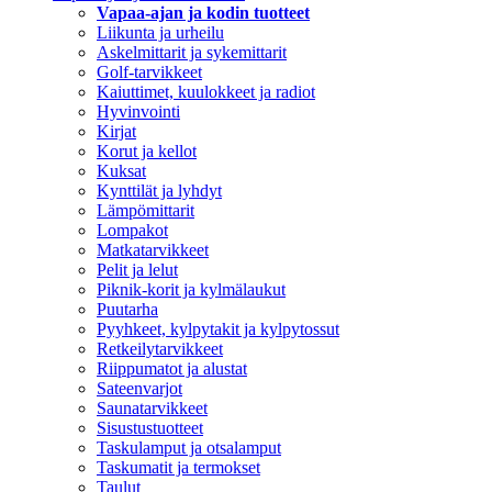
Vapaa-ajan ja kodin tuotteet
Liikunta ja urheilu
Askelmittarit ja sykemittarit
Golf-tarvikkeet
Kaiuttimet, kuulokkeet ja radiot
Hyvinvointi
Kirjat
Korut ja kellot
Kuksat
Kynttilät ja lyhdyt
Lämpömittarit
Lompakot
Matkatarvikkeet
Pelit ja lelut
Piknik-korit ja kylmälaukut
Puutarha
Pyyhkeet, kylpytakit ja kylpytossut
Retkeilytarvikkeet
Riippumatot ja alustat
Sateenvarjot
Saunatarvikkeet
Sisustustuotteet
Taskulamput ja otsalamput
Taskumatit ja termokset
Taulut