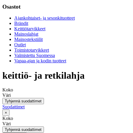
Osastot
Ajankohtaiset- ja sesonkituotteet
Brändit
Keittiötarvikkeet
Mainoslahjat
Mainostekstiilit
Outlet
Toimistotarvikkeet
Valmistettu Suomessa
Vapaa-ajan ja kodin tuotteet
keittiö- ja retkilahja
Koko
Väri
Tyhjennä suodattimet
Suodattimet
×
Koko
Väri
Tyhjennä suodattimet