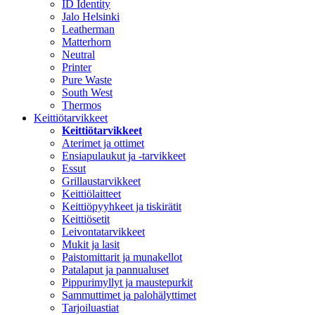
ID Identity
Jalo Helsinki
Leatherman
Matterhorn
Neutral
Printer
Pure Waste
South West
Thermos
Keittiötarvikkeet
Keittiötarvikkeet
Aterimet ja ottimet
Ensiapulaukut ja -tarvikkeet
Essut
Grillaustarvikkeet
Keittiölaitteet
Keittiöpyyhkeet ja tiskirätit
Keittiösetit
Leivontatarvikkeet
Mukit ja lasit
Paistomittarit ja munakellot
Patalaput ja pannualuset
Pippurimyllyt ja maustepurkit
Sammuttimet ja palohälyttimet
Tarjoiluastiat