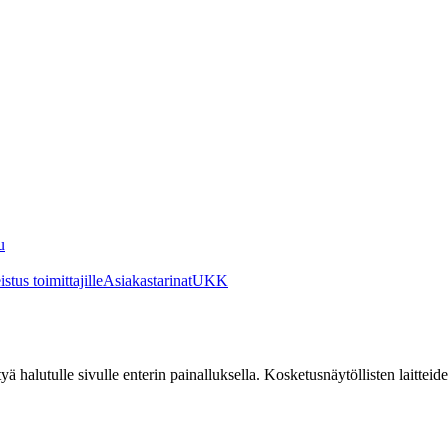
u
stus toimittajille
Asiakastarinat
UKK
irtyä halutulle sivulle enterin painalluksella. Kosketusnäytöllisten laittei