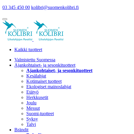
03 345 450 00
kolibri@suomenkolibri.fi
Kaikki tuotteet
Valmistettu Suomessa
Ajankohtaiset- ja sesonkituotteet
Ajankohtaiset- ja sesonkituotteet
Kesälahjat
Kotimaiset tuotteet
Ekologiset mainoslahjat
Etätyö
Herkkusetit
Joulu
Messut
Suomi-tuotteet
Syksy
Talvi
Brändit