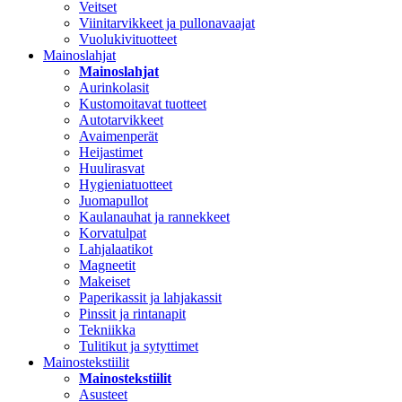
Veitset
Viinitarvikkeet ja pullonavaajat
Vuolukivituotteet
Mainoslahjat
Mainoslahjat
Aurinkolasit
Kustomoitavat tuotteet
Autotarvikkeet
Avaimenperät
Heijastimet
Huulirasvat
Hygieniatuotteet
Juomapullot
Kaulanauhat ja rannekkeet
Korvatulpat
Lahjalaatikot
Magneetit
Makeiset
Paperikassit ja lahjakassit
Pinssit ja rintanapit
Tekniikka
Tulitikut ja sytyttimet
Mainostekstiilit
Mainostekstiilit
Asusteet