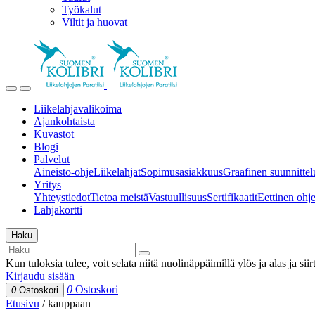
Työkalut
Viltit ja huovat
Liikelahjavalikoima
Ajankohtaista
Kuvastot
Blogi
Palvelut
Aineisto-ohje
Liikelahjat
Sopimusasiakkuus
Graafinen suunnittel
Yritys
Yhteystiedot
Tietoa meistä
Vastuullisuus
Sertifikaatit
Eettinen ohjei
Lahjakortti
Haku
Kun tuloksia tulee, voit selata niitä nuolinäppäimillä ylös ja alas ja si
Kirjaudu sisään
0
Ostoskori
0
Ostoskori
Etusivu
/
kauppaan