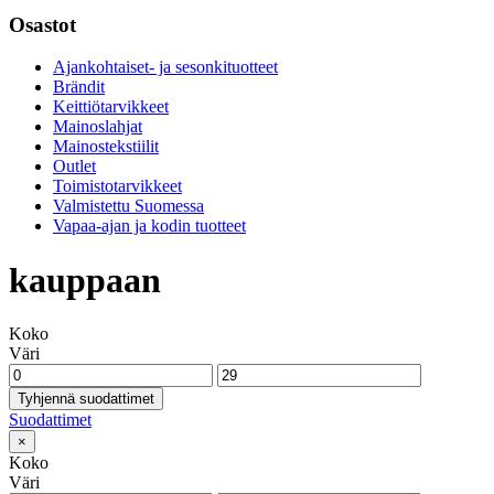
Osastot
Ajankohtaiset- ja sesonkituotteet
Brändit
Keittiötarvikkeet
Mainoslahjat
Mainostekstiilit
Outlet
Toimistotarvikkeet
Valmistettu Suomessa
Vapaa-ajan ja kodin tuotteet
kauppaan
Koko
Väri
Tyhjennä suodattimet
Suodattimet
×
Koko
Väri