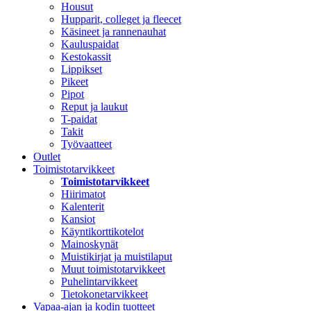
Housut
Hupparit, colleget ja fleecet
Käsineet ja rannenauhat
Kauluspaidat
Kestokassit
Lippikset
Pikeet
Pipot
Reput ja laukut
T-paidat
Takit
Työvaatteet
Outlet
Toimistotarvikkeet
Toimistotarvikkeet
Hiirimatot
Kalenterit
Kansiot
Käyntikorttikotelot
Mainoskynät
Muistikirjat ja muistilaput
Muut toimistotarvikkeet
Puhelintarvikkeet
Tietokonetarvikkeet
Vapaa-ajan ja kodin tuotteet