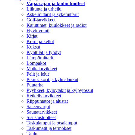
Vapaa-ajan ja kodin tuotteet
Liikunta ja urheilu
Askelmittarit ja sykemittarit
Golf-tarvikkeet
Kaiuttimet, kuulokkeet ja radiot
Hyvinvointi
Kirjat
Korut ja kellot
Kuksat
Kynttilät ja lyhdyt
Lämpömittarit
Lompakot
Matkatarvikkeet
Pelit ja lelut
Piknik-korit ja kylmälaukut
Puutarha
Pyyhkeet, kylpytakit ja kylpytossut
Retkeilytarvikkeet
Riippumatot ja alustat
Sateenvarjot
Saunatarvikkeet
Sisustustuotteet
Taskulamput ja otsalamput
Taskumatit ja termokset
Taulut