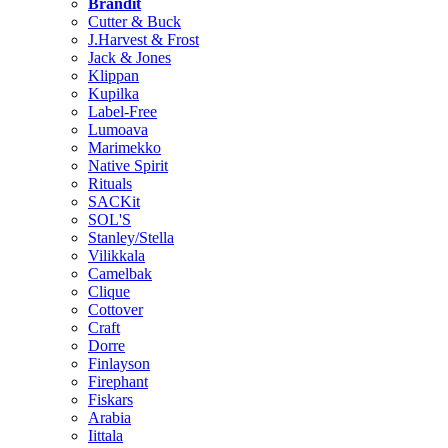
Brändit
Cutter & Buck
J.Harvest & Frost
Jack & Jones
Klippan
Kupilka
Label-Free
Lumoava
Marimekko
Native Spirit
Rituals
SACKit
SOL'S
Stanley/Stella
Vilikkala
Camelbak
Clique
Cottover
Craft
Dorre
Finlayson
Firephant
Fiskars
Arabia
Iittala