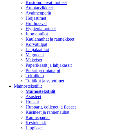
Kustomoitavat tuotteet
Autotarvikkeet
Avaimenperät
Heijastimet
Huulirasvat
Hygieniatuotteet
Juomapullot
Kaulanauhat ja rannekkeet
Korvatulpat
Lahjalaatikot
Magneetit
Makeiset
Paperikassit ja lahjakassit
Pinssit ja rintanapit
Tekniikka
Tulitikut ja sytyttimet
Mainostekstiilit
Mainostekstiilit
Asusteet
Housut
Hupparit, colleget ja fleecet
Käsineet ja rannenauhat
Kauluspaidat
Kestokassit
Lippikset