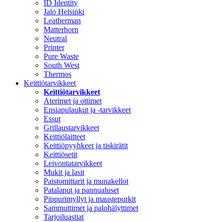
ID Identity
Jalo Helsinki
Leatherman
Matterhorn
Neutral
Printer
Pure Waste
South West
Thermos
Keittiötarvikkeet
Keittiötarvikkeet
Aterimet ja ottimet
Ensiapulaukut ja -tarvikkeet
Essut
Grillaustarvikkeet
Keittiölaitteet
Keittiöpyyhkeet ja tiskirätit
Keittiösetit
Leivontatarvikkeet
Mukit ja lasit
Paistomittarit ja munakellot
Patalaput ja pannualuset
Pippurimyllyt ja maustepurkit
Sammuttimet ja palohälyttimet
Tarjoiluastiat