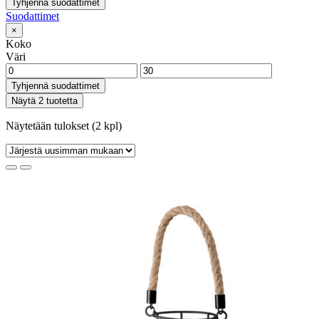
Tyhjennä suodattimet
Suodattimet
×
Koko
Väri
Tyhjennä suodattimet
Näytä 2 tuotetta
Näytetään tulokset (2 kpl)