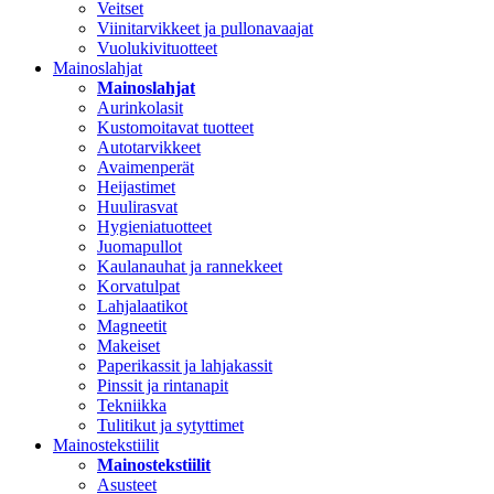
Veitset
Viinitarvikkeet ja pullonavaajat
Vuolukivituotteet
Mainoslahjat
Mainoslahjat
Aurinkolasit
Kustomoitavat tuotteet
Autotarvikkeet
Avaimenperät
Heijastimet
Huulirasvat
Hygieniatuotteet
Juomapullot
Kaulanauhat ja rannekkeet
Korvatulpat
Lahjalaatikot
Magneetit
Makeiset
Paperikassit ja lahjakassit
Pinssit ja rintanapit
Tekniikka
Tulitikut ja sytyttimet
Mainostekstiilit
Mainostekstiilit
Asusteet