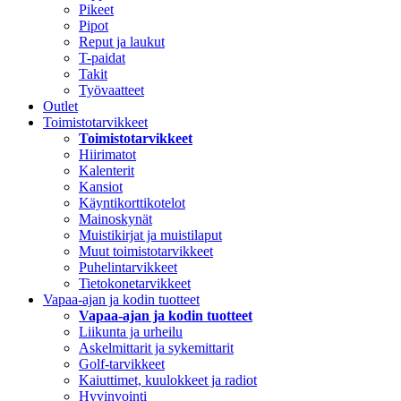
Pikeet
Pipot
Reput ja laukut
T-paidat
Takit
Työvaatteet
Outlet
Toimistotarvikkeet
Toimistotarvikkeet
Hiirimatot
Kalenterit
Kansiot
Käyntikorttikotelot
Mainoskynät
Muistikirjat ja muistilaput
Muut toimistotarvikkeet
Puhelintarvikkeet
Tietokonetarvikkeet
Vapaa-ajan ja kodin tuotteet
Vapaa-ajan ja kodin tuotteet
Liikunta ja urheilu
Askelmittarit ja sykemittarit
Golf-tarvikkeet
Kaiuttimet, kuulokkeet ja radiot
Hyvinvointi