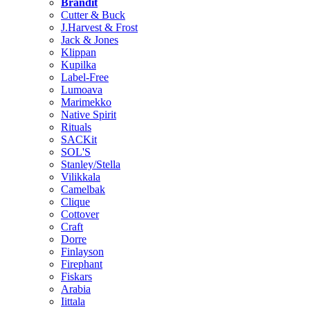
Brändit
Cutter & Buck
J.Harvest & Frost
Jack & Jones
Klippan
Kupilka
Label-Free
Lumoava
Marimekko
Native Spirit
Rituals
SACKit
SOL'S
Stanley/Stella
Vilikkala
Camelbak
Clique
Cottover
Craft
Dorre
Finlayson
Firephant
Fiskars
Arabia
Iittala