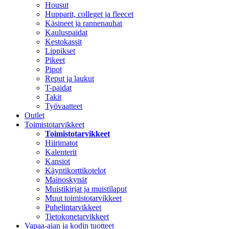
Housut
Hupparit, colleget ja fleecet
Käsineet ja rannenauhat
Kauluspaidat
Kestokassit
Lippikset
Pikeet
Pipot
Reput ja laukut
T-paidat
Takit
Työvaatteet
Outlet
Toimistotarvikkeet
Toimistotarvikkeet
Hiirimatot
Kalenterit
Kansiot
Käyntikorttikotelot
Mainoskynät
Muistikirjat ja muistilaput
Muut toimistotarvikkeet
Puhelintarvikkeet
Tietokonetarvikkeet
Vapaa-ajan ja kodin tuotteet