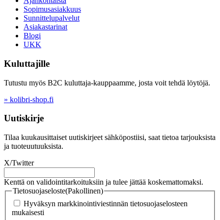
Ajankohtaista
Sopimusasiakkuus
Sunnittelupalvelut
Asiakastarinat
Blogi
UKK
Kuluttajille
Tutustu myös B2C kuluttaja-kauppaamme, josta voit tehdä löytöjä.
» kolibri-shop.fi
Uutiskirje
Tilaa kuukausittaiset uutiskirjeet sähköpostiisi, saat tietoa tarjouksista
ja tuoteuutuuksista.
X/Twitter
Kenttä on validointitarkoituksiin ja tulee jättää koskemattomaksi.
Tietosuojaseloste
(Pakollinen)
Hyväksyn markkinointiviestinnän tietosuojaselosteen
mukaisesti