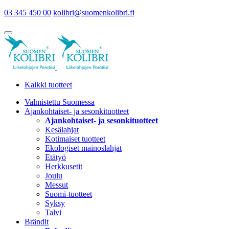
03 345 450 00
kolibri@suomenkolibri.fi
Kaikki tuotteet
Valmistettu Suomessa
Ajankohtaiset- ja sesonkituotteet
Ajankohtaiset- ja sesonkituotteet
Kesälahjat
Kotimaiset tuotteet
Ekologiset mainoslahjat
Etätyö
Herkkusetit
Joulu
Messut
Suomi-tuotteet
Syksy
Talvi
Brändit