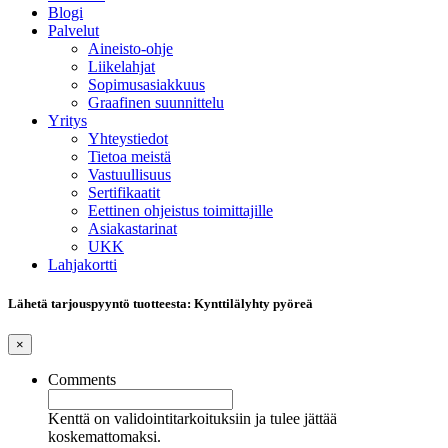
Blogi
Palvelut
Aineisto-ohje
Liikelahjat
Sopimusasiakkuus
Graafinen suunnittelu
Yritys
Yhteystiedot
Tietoa meistä
Vastuullisuus
Sertifikaatit
Eettinen ohjeistus toimittajille
Asiakastarinat
UKK
Lahjakortti
Lähetä tarjouspyyntö tuotteesta: Kynttilälyhty pyöreä
×
Comments
Kenttä on validointitarkoituksiin ja tulee jättää
koskemattomaksi.