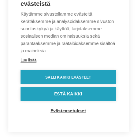
evästeistä
Käytämme sivustollamme evästeitä
Nimi
*
Etunimi
kerätäksemme ja analysoidaksemme sivuston
Sukunimi
suorituskykyä ja käyttöä, tarjotaksemme
Yritys
sosiaalisen median ominaisuuksia sekä
parantaaksemme ja räätälöidäksemme sisältöä
Sähköposti
*
ja mainoksia.
Puhelin
*
Lue lisää
Osoitetiedot
Lähiosoite
SALLI KAIKKI EVÄSTEET
Kaupunki
Postinumero
Viesti
ESTÄ KAIKKI
Evästeasetukset