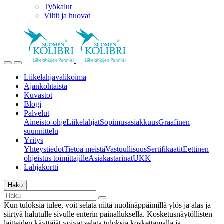
Työkalut
Viltit ja huovat
Liikelahjavalikoima
Ajankohtaista
Kuvastot
Blogi
Palvelut
Aineisto-ohje
Liikelahjat
Sopimusasiakkuus
Graafinen
suunnittelu
Yritys
Yhteystiedot
Tietoa meistä
Vastuullisuus
Sertifikaatit
Eettinen
ohjeistus toimittajille
Asiakastarinat
UKK
Lahjakortti
Haku
Kun tuloksia tulee, voit selata niitä nuolinäppäimillä ylös ja alas ja
siirtyä halutulle sivulle enterin painalluksella. Kosketusnäytöllisten
laitteiden käyttäjät voivat selata tuloksia koskettamalla ja