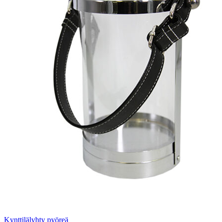
Kynttilälyhty pyöreä