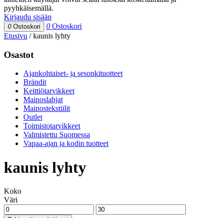
pyyhkäisemällä.
Kirjaudu sisään
0
Ostoskori
0
Ostoskori
Etusivu
/
kaunis lyhty
Osastot
Ajankohtaiset- ja sesonkituotteet
Brändit
Keittiötarvikkeet
Mainoslahjat
Mainostekstiilit
Outlet
Toimistotarvikkeet
Valmistettu Suomessa
Vapaa-ajan ja kodin tuotteet
kaunis lyhty
Koko
Väri