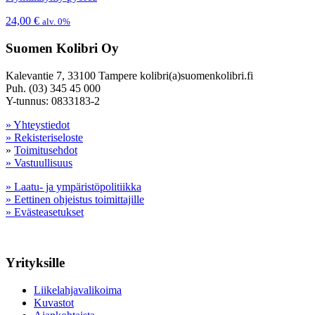
24,00
€
alv. 0%
Suomen Kolibri Oy
Kalevantie 7, 33100 Tampere kolibri(a)suomenkolibri.fi
Puh. (03) 345 45 000
Y-tunnus: 0833183-2
» Yhteystiedot
» Rekisteriseloste
»
Toimitusehdot
» Vastuullisuus
» Laatu- ja ympäristöpolitiikka
» Eettinen ohjeistus toimittajille
» Evästeasetukset
Yrityksille
Liikelahjavalikoima
Kuvastot