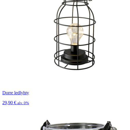
Dorre ledlyhty
29,90
€
alv. 0%