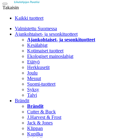
Takaisin
Kaikki tuotteet
Valmistettu Suomessa
Ajankohtaiset- ja sesonkituotteet
Ajankohtaiset- ja sesonkituotteet
Kesälahjat
Kotimaiset tuotteet
Ekologiset mainoslahjat
Etätyö
Herkkusetit
Joulu
Messut
Suomi-tuotteet
Syksy
Talvi
Brändit
Brändit
Cutter & Buck
J.Harvest & Frost
Jack & Jones
Klippan
Kupilka