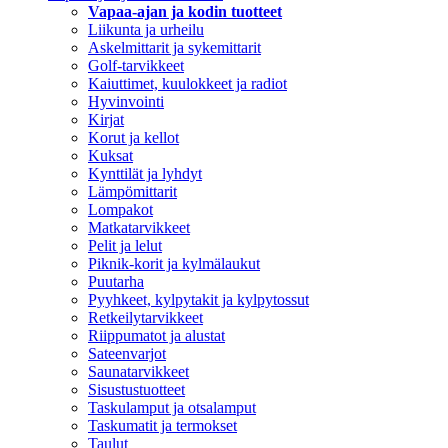
Vapaa-ajan ja kodin tuotteet
Liikunta ja urheilu
Askelmittarit ja sykemittarit
Golf-tarvikkeet
Kaiuttimet, kuulokkeet ja radiot
Hyvinvointi
Kirjat
Korut ja kellot
Kuksat
Kynttilät ja lyhdyt
Lämpömittarit
Lompakot
Matkatarvikkeet
Pelit ja lelut
Piknik-korit ja kylmälaukut
Puutarha
Pyyhkeet, kylpytakit ja kylpytossut
Retkeilytarvikkeet
Riippumatot ja alustat
Sateenvarjot
Saunatarvikkeet
Sisustustuotteet
Taskulamput ja otsalamput
Taskumatit ja termokset
Taulut