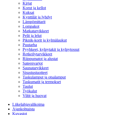
Kirjat
Korut ja kellot
Kuksat
Kynttilät ja lyhdyt
Lämpömittarit
Lompakot
Matkatarvikkeet
Pelit ja lelut
Piknik-korit ja kylmälaukut
Puutarha
Pyyhkeet, kylpytakit ja kylpytossut
Retkeilytarvikkeet
Riippumatot ja alustat
Sateenvarjot
Saunatarvikkeet
Sisustustuotteet
Taskulamput ja otsalamput
Taskumatit ja termokset
Taulut
Työkalut
Viltit ja huovat
Liikelahjavalikoima
Ajankohtaista
Kuvastot