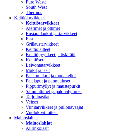
Pure Waste
South West
Thermos
Keittiötarvikkeet
Keittiötarvikkeet
Aterimet ja ottimet
Ensiapulaukut ja -tarvikkeet
Essut
Grillaustarvikkeet
Keittiölaitteet
Keittiöpyyhkeet ja tiskirätit
Keittiösetit
Leivontatarvikkeet
Mukit ja lasit
Paistomittarit ja munakellot
Patalaput ja pannualuset
Pippurimyllyt ja maustepurkit
Sammuttimet ja palohälyttimet
Tarjoiluastiat
Veitset
Viinitarvikkeet ja pullonavaajat
Vuolukivituotteet
Mainoslahjat
Mainoslahjat
Aurinkolasit