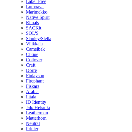
Label-Free
Lumoava
Marimekko
Native Spirit
Rituals
SACKit
SOL'S
Stanley/Stella
Vilikkala
Camelbak
Clique
Cottover
Craft
Dorre
Finlayson
Firephant
Fiskars
Arabia
Iittala
ID Identity
Jalo Helsinki
Leatherman
Matterhorn
Neutral
Printer