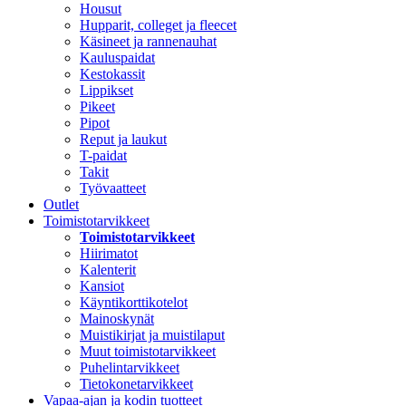
Housut
Hupparit, colleget ja fleecet
Käsineet ja rannenauhat
Kauluspaidat
Kestokassit
Lippikset
Pikeet
Pipot
Reput ja laukut
T-paidat
Takit
Työvaatteet
Outlet
Toimistotarvikkeet
Toimistotarvikkeet
Hiirimatot
Kalenterit
Kansiot
Käyntikorttikotelot
Mainoskynät
Muistikirjat ja muistilaput
Muut toimistotarvikkeet
Puhelintarvikkeet
Tietokonetarvikkeet
Vapaa-ajan ja kodin tuotteet