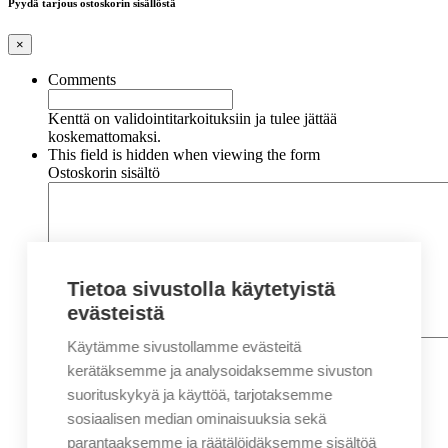
Pyydä tarjous ostoskorin sisällöstä
×
Comments
Kenttä on validointitarkoituksiin ja tulee jättää
koskemattomaksi.
This field is hidden when viewing the form
Ostoskorin sisältö
Tietoa sivustolla käytetyistä
evästeistä
Käytämme sivustollamme evästeitä
Nimi
*
Etunimi
kerätäksemme ja analysoidaksemme sivuston
Sukunimi
suorituskykyä ja käyttöä, tarjotaksemme
Yritys
sosiaalisen median ominaisuuksia sekä
parantaaksemme ja räätälöidäksemme sisältöä