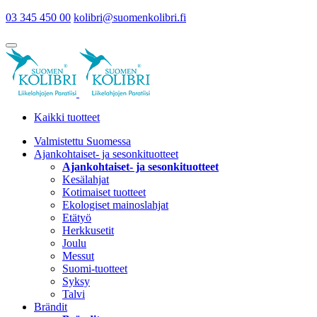
03 345 450 00
kolibri@suomenkolibri.fi
Kaikki tuotteet
Valmistettu Suomessa
Ajankohtaiset- ja sesonkituotteet
Ajankohtaiset- ja sesonkituotteet
Kesälahjat
Kotimaiset tuotteet
Ekologiset mainoslahjat
Etätyö
Herkkusetit
Joulu
Messut
Suomi-tuotteet
Syksy
Talvi
Brändit