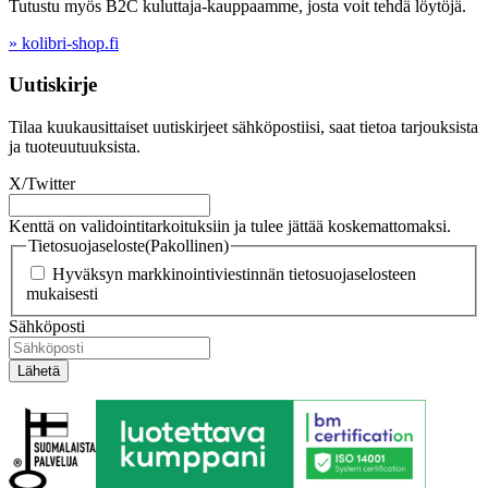
Tutustu myös B2C kuluttaja-kauppaamme, josta voit tehdä löytöjä.
» kolibri-shop.fi
Uutiskirje
Tilaa kuukausittaiset uutiskirjeet sähköpostiisi, saat tietoa tarjouksista
ja tuoteuutuuksista.
X/Twitter
Kenttä on validointitarkoituksiin ja tulee jättää koskemattomaksi.
Tietosuojaseloste
(Pakollinen)
Hyväksyn markkinointiviestinnän tietosuojaselosteen
mukaisesti
Sähköposti