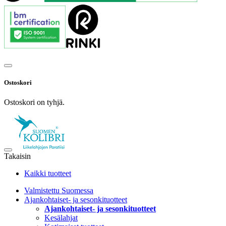
Ostoskori
Ostoskori on tyhjä.
Takaisin
Kaikki tuotteet
Valmistettu Suomessa
Ajankohtaiset- ja sesonkituotteet
Ajankohtaiset- ja sesonkituotteet
Kesälahjat