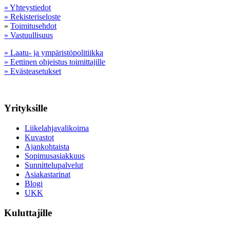
» Yhteystiedot
» Rekisteriseloste
»
Toimitusehdot
» Vastuullisuus
» Laatu- ja ympäristöpolitiikka
» Eettinen ohjeistus toimittajille
» Evästeasetukset
Yrityksille
Liikelahjavalikoima
Kuvastot
Ajankohtaista
Sopimusasiakkuus
Sunnittelupalvelut
Asiakastarinat
Blogi
UKK
Kuluttajille