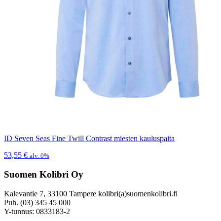
ID Seven Seas Fine Twill Contrast miesten kauluspaita
53,55
€
alv. 0%
Suomen Kolibri Oy
Kalevantie 7, 33100 Tampere kolibri(a)suomenkolibri.fi
Puh. (03) 345 45 000
Y-tunnus: 0833183-2