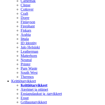
Camelbak
Clique
Cottover
Craft
Dorre
Finlayson
Firephant
Fiskars
Arabia
Iittala
ID Identity
Jalo Helsinki
Leatherman
Matterhorn
Neutral
Printer
Pure Waste
South West
Thermos
Keittiötarvikkeet
Keittiötarvikkeet
Aterimet ja ottimet
Ensiapulaukut ja -tarvikkeet
Essut
Grillaustarvikkeet