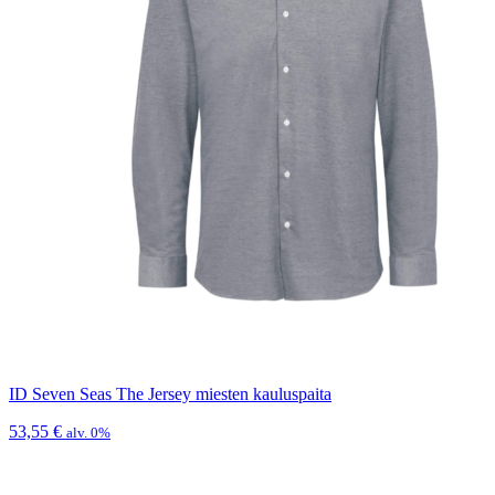
ID Seven Seas The Jersey miesten kauluspaita
53,55
€
alv. 0%