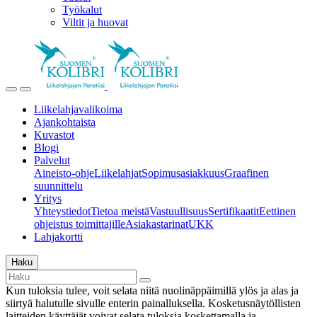
Työkalut
Viltit ja huovat
Liikelahjavalikoima
Ajankohtaista
Kuvastot
Blogi
Palvelut
Aineisto-ohje
Liikelahjat
Sopimusasiakkuus
Graafinen
suunnittelu
Yritys
Yhteystiedot
Tietoa meistä
Vastuullisuus
Sertifikaatit
Eettinen
ohjeistus toimittajille
Asiakastarinat
UKK
Lahjakortti
Haku
Kun tuloksia tulee, voit selata niitä nuolinäppäimillä ylös ja alas ja
siirtyä halutulle sivulle enterin painalluksella. Kosketusnäytöllisten
laitteiden käyttäjät voivat selata tuloksia koskettamalla ja