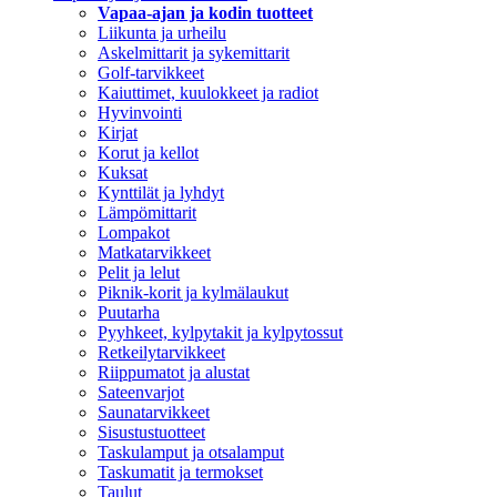
Vapaa-ajan ja kodin tuotteet
Liikunta ja urheilu
Askelmittarit ja sykemittarit
Golf-tarvikkeet
Kaiuttimet, kuulokkeet ja radiot
Hyvinvointi
Kirjat
Korut ja kellot
Kuksat
Kynttilät ja lyhdyt
Lämpömittarit
Lompakot
Matkatarvikkeet
Pelit ja lelut
Piknik-korit ja kylmälaukut
Puutarha
Pyyhkeet, kylpytakit ja kylpytossut
Retkeilytarvikkeet
Riippumatot ja alustat
Sateenvarjot
Saunatarvikkeet
Sisustustuotteet
Taskulamput ja otsalamput
Taskumatit ja termokset
Taulut