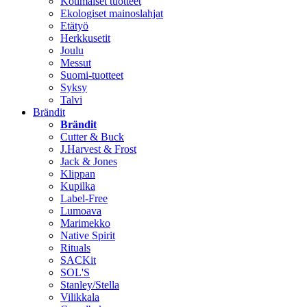
Kotimaiset tuotteet
Ekologiset mainoslahjat
Etätyö
Herkkusetit
Joulu
Messut
Suomi-tuotteet
Syksy
Talvi
Brändit
Brändit
Cutter & Buck
J.Harvest & Frost
Jack & Jones
Klippan
Kupilka
Label-Free
Lumoava
Marimekko
Native Spirit
Rituals
SACKit
SOL'S
Stanley/Stella
Vilikkala