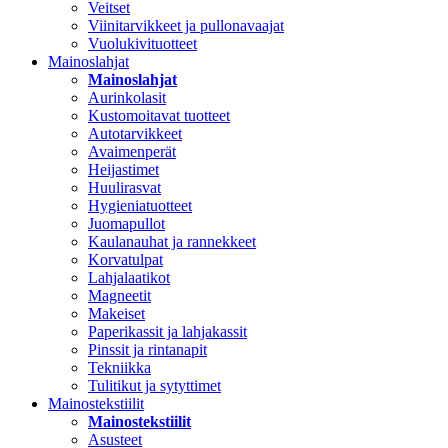
Veitset
Viinitarvikkeet ja pullonavaajat
Vuolukivituotteet
Mainoslahjat
Mainoslahjat
Aurinkolasit
Kustomoitavat tuotteet
Autotarvikkeet
Avaimenperät
Heijastimet
Huulirasvat
Hygieniatuotteet
Juomapullot
Kaulanauhat ja rannekkeet
Korvatulpat
Lahjalaatikot
Magneetit
Makeiset
Paperikassit ja lahjakassit
Pinssit ja rintanapit
Tekniikka
Tulitikut ja sytyttimet
Mainostekstiilit
Mainostekstiilit
Asusteet