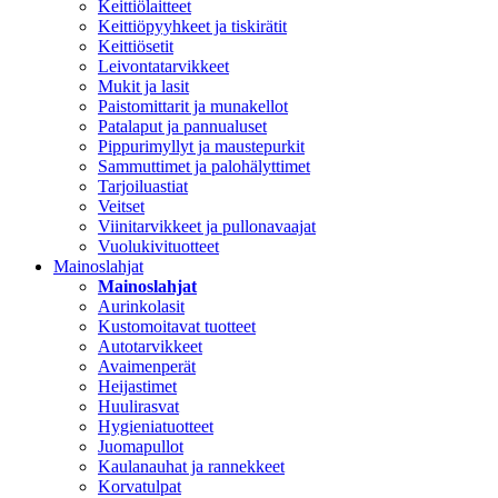
Keittiölaitteet
Keittiöpyyhkeet ja tiskirätit
Keittiösetit
Leivontatarvikkeet
Mukit ja lasit
Paistomittarit ja munakellot
Patalaput ja pannualuset
Pippurimyllyt ja maustepurkit
Sammuttimet ja palohälyttimet
Tarjoiluastiat
Veitset
Viinitarvikkeet ja pullonavaajat
Vuolukivituotteet
Mainoslahjat
Mainoslahjat
Aurinkolasit
Kustomoitavat tuotteet
Autotarvikkeet
Avaimenperät
Heijastimet
Huulirasvat
Hygieniatuotteet
Juomapullot
Kaulanauhat ja rannekkeet
Korvatulpat