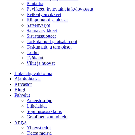
Puutarha
Pyyhkeet, kylpytakit ja kylpytossut
Retkeilytarvikkeet
Riippumatot ja alustat
Sateenvarjot
Saunatarvikkeet
Sisustustuotteet
Taskulamput ja otsalamput
Taskumatit ja termokset
Taulut
Työkalut
Viltit ja huovat
Liikelahjavalikoima
Ajankohtaista
Kuvastot
Blogi
Palvelut
Aineisto-ohje
Liikelahjat
Sopimusasiakkuus
Graafinen suunnittelu
Yritys
Yhteystiedot
Tietoa meistä