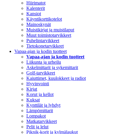
Hiirimatot
Kalenterit
Kansiot
Käyntikorttikotelot
Mainoskynät
Muistikirjat ja muistilaput
Muut toimistotarvikkeet
Puhelintarvikkeet
Tietokonetarvikkeet
Vapaa-ajan ja kodin tuotteet
Vapaa-ajan ja kodin tuotteet
Liikunta ja urheilu
Askelmittarit ja sykemittarit
Golf-tarvikkeet
Kaiuttimet, kuulokkeet ja radiot
Hyvinvointi
Kirjat
Korut ja kellot
Kuksat
Kynttilät ja lyhdyt
Lämpömittarit
Lompakot
Matkatarvikkeet
Pelit ja lelut
Piknik-korit ja kylmälaukut