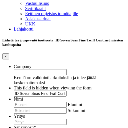
Vastuullisuus
Sertifikaatit
Eettinen ohjeistus toimittajille
Asiakastarinat
UKK
Lahjakortti
Lähetä tarjouspyyntö tuotteesta: ID Seven Seas Fine Twill Contrast miesten
kauluspaita
×
Company
Kenttä on validointitarkoituksiin ja tulee jättää
koskemattomaksi.
This field is hidden when viewing the form
Nimi
Etunimi
Sukunimi
Yritys
Sähköposti
*