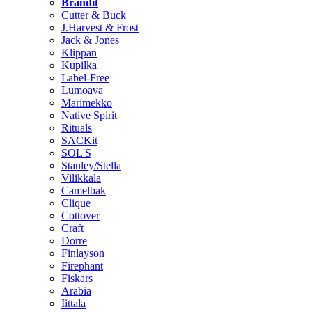
Brändit
Cutter & Buck
J.Harvest & Frost
Jack & Jones
Klippan
Kupilka
Label-Free
Lumoava
Marimekko
Native Spirit
Rituals
SACKit
SOL'S
Stanley/Stella
Vilikkala
Camelbak
Clique
Cottover
Craft
Dorre
Finlayson
Firephant
Fiskars
Arabia
Iittala