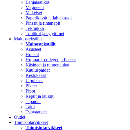
Lahjalaatikot
Magneetit
Makeiset
Paperikassit ja lahjakassit
Pinssit ja rintanapit
Tekniikka
Tulitikut ja sytyttimet
Mainostekstiilit
Mainostekstiilit
Asusteet
Housut
Hupparit, colleget ja fleecet
Käsineet ja rannenauhat
Kauluspaidat
Kestokassit
Lippikset
Pikeet
Pipot
Reput ja laukut
T-paidat
Takit
Työvaatteet
Outlet
Toimistotarvikkeet
Toimistotarvikkeet