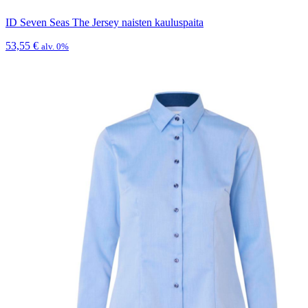
ID Seven Seas The Jersey naisten kauluspaita
53,55
€
alv. 0%