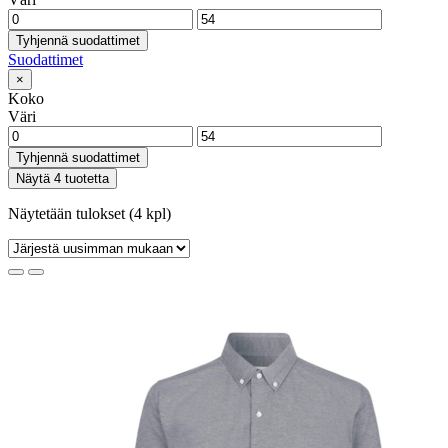
Tyhjennä suodattimet
Suodattimet
×
Koko
Väri
Tyhjennä suodattimet
Näytä 4 tuotetta
Näytetään tulokset (4 kpl)