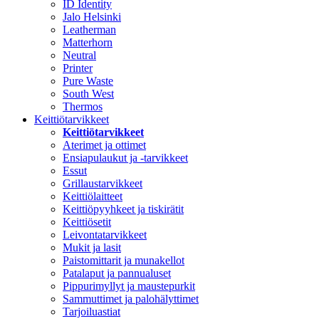
ID Identity
Jalo Helsinki
Leatherman
Matterhorn
Neutral
Printer
Pure Waste
South West
Thermos
Keittiötarvikkeet
Keittiötarvikkeet
Aterimet ja ottimet
Ensiapulaukut ja -tarvikkeet
Essut
Grillaustarvikkeet
Keittiölaitteet
Keittiöpyyhkeet ja tiskirätit
Keittiösetit
Leivontatarvikkeet
Mukit ja lasit
Paistomittarit ja munakellot
Patalaput ja pannualuset
Pippurimyllyt ja maustepurkit
Sammuttimet ja palohälyttimet
Tarjoiluastiat