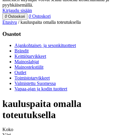
pyyhkäisemällä.
Kirjaudu sisään
0
Ostoskori
0
Ostoskori
Etusivu
/
kauluspaita omalla toteutuksella
Osastot
Ajankohtaiset- ja sesonkituotteet
Brändit
Keittiötarvikkeet
Mainoslahjat
Mainostekstiilit
Outlet
Toimistotarvikkeet
Valmistettu Suomessa
Vapaa-ajan ja kodin tuotteet
kauluspaita omalla
toteutuksella
Koko
Väri