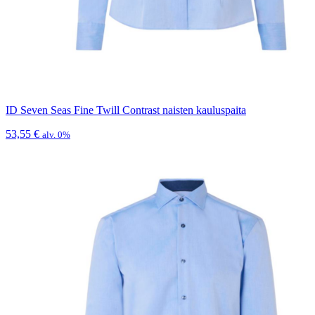
ID Seven Seas Fine Twill Contrast naisten kauluspaita
53,55
€
alv. 0%