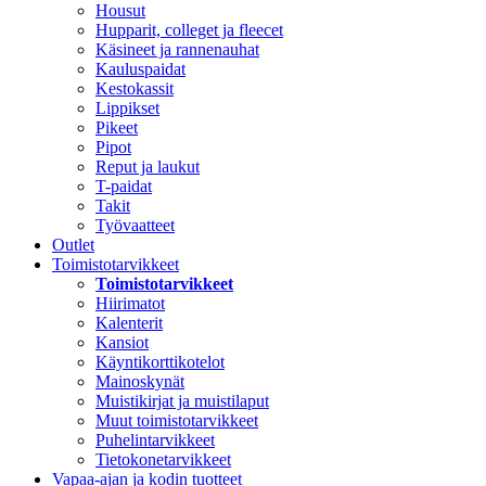
Housut
Hupparit, colleget ja fleecet
Käsineet ja rannenauhat
Kauluspaidat
Kestokassit
Lippikset
Pikeet
Pipot
Reput ja laukut
T-paidat
Takit
Työvaatteet
Outlet
Toimistotarvikkeet
Toimistotarvikkeet
Hiirimatot
Kalenterit
Kansiot
Käyntikorttikotelot
Mainoskynät
Muistikirjat ja muistilaput
Muut toimistotarvikkeet
Puhelintarvikkeet
Tietokonetarvikkeet
Vapaa-ajan ja kodin tuotteet