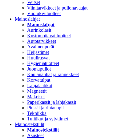
Veitset
Viinitarvikkeet ja pullonavaajat
Vuolukivituotteet
Mainoslahjat
Mainoslahjat
Aurinkolasit
Kustomoitavat tuotteet
Autotarvikkeet
Avaimenperät
Heijastimet
Huulirasvat
Hygieniatuotteet
Juomapullot
Kaulanauhat ja rannekkeet
Korvatulpat
Lahjalaatikot
Magneetit
Makeiset
Paperikassit ja lahjakassit
Pinssit ja rintanapit
Tekniikka
Tulitikut ja sytyttimet
Mainostekstiilit
Mainostekstiilit
Asusteet