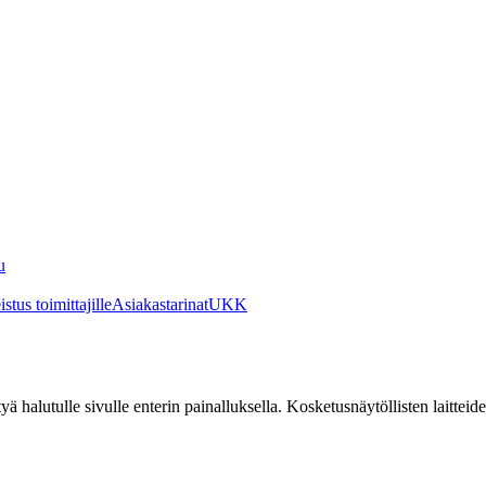
u
stus toimittajille
Asiakastarinat
UKK
irtyä halutulle sivulle enterin painalluksella. Kosketusnäytöllisten laittei