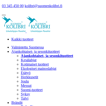
03 345 450 00
kolibri@suomenkolibri.fi
Kaikki tuotteet
Valmistettu Suomessa
Ajankohtaiset- ja sesonkituotteet
Ajankohtaiset- ja sesonkituotteet
Kesälahjat
Kotimaiset tuotteet
Ekologiset mainoslahjat
Etätyö
Herkkusetit
Joulu
Messut
Suomi-tuotteet
Syksy
Talvi
Brändit