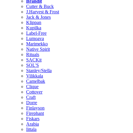
Brändit
Cutter & Buck
J.Harvest & Frost
Jack & Jones
Klippan
Kupilka
Label-Free
Lumoava
Marimekko
Native Spirit
Rituals
SACKit
SOL'S
Stanley/Stella
Vilikkala
Camelbak
Clique
Cottover
Craft
Dorre
Finlayson
Firephant
Fiskars
Arabia
Iittala