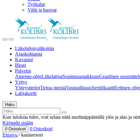
Työkalut
Viltit ja huovat
Liikelahjavalikoima
Ajankohtaista
Kuvastot
Blogi
Palvelut
Aineisto-ohje
Liikelahjat
Sopimusasiakkuus
Graafinen suunnittel
Yritys
Yhteystiedot
Tietoa meistä
Vastuullisuus
Sertifikaatit
Eettinen ohjei
Lahjakortti
Haku
Kun tuloksia tulee, voit selata niitä nuolinäppäimillä ylös ja alas ja si
Kirjaudu sisään
0
Ostoskori
0
Ostoskori
Etusivu
/
kaularesori