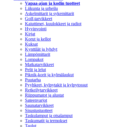
Vapaa-ajan ja kodin tuotteet
Liikunta ja urheilu
Askelmittarit ja sykemittarit
Golf-tarvikkeet
Kaiuttimet, kuulokkeet ja radiot
Hyvinvointi
Kirjat
Korut ja kellot
Kuksat
Kynttilät ja lyhdyt
Lämpömittarit
Lompakot
Matkatarvikkeet
Pelit ja lelut
Piknik-korit ja kylmälaukut
Puutarha
Pyyhkeet, kylpytakit ja kylpytossut
Retkeilytarvikkeet
Riippumatot ja alustat
Sateenvarjot
Saunatarvikkeet
Sisustustuotteet
Taskulamput ja otsalamput
Taskumatit ja termokset
Taulut