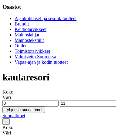
Osastot
Ajankohtaiset- ja sesonkituotteet
Brändit
Keittiötarvikkeet
Mainoslahjat
Mainostekstiilit
Outlet
Toimistotarvikkeet
Valmistettu Suomessa
Vapaa-ajan ja kodin tuotteet
kaularesori
Koko
Väri
Tyhjennä suodattimet
Suodattimet
×
Koko
Väri