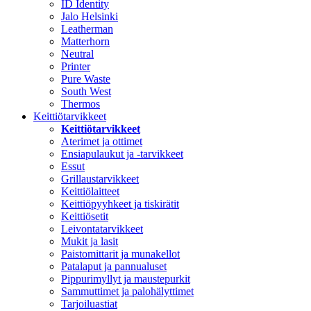
ID Identity
Jalo Helsinki
Leatherman
Matterhorn
Neutral
Printer
Pure Waste
South West
Thermos
Keittiötarvikkeet
Keittiötarvikkeet
Aterimet ja ottimet
Ensiapulaukut ja -tarvikkeet
Essut
Grillaustarvikkeet
Keittiölaitteet
Keittiöpyyhkeet ja tiskirätit
Keittiösetit
Leivontatarvikkeet
Mukit ja lasit
Paistomittarit ja munakellot
Patalaput ja pannualuset
Pippurimyllyt ja maustepurkit
Sammuttimet ja palohälyttimet
Tarjoiluastiat