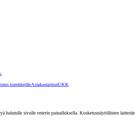
u
stus toimittajille
Asiakastarinat
UKK
irtyä halutulle sivulle enterin painalluksella. Kosketusnäytöllisten laittei