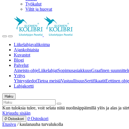
Työkalut
Viltit ja huovat
Liikelahjavalikoima
Ajankohtaista
Kuvastot
Blogi
Palvelut
Aineisto-ohje
Liikelahjat
Sopimusasiakkuus
Graafinen suunnittel
Yritys
Yhteystiedot
Tietoa meistä
Vastuullisuus
Sertifikaatit
Eettinen ohjei
Lahjakortti
Haku
Kun tuloksia tulee, voit selata niitä nuolinäppäimillä ylös ja alas ja si
Kirjaudu sisään
0
Ostoskori
0
Ostoskori
Etusivu
/
kaulanauha turvalukolla