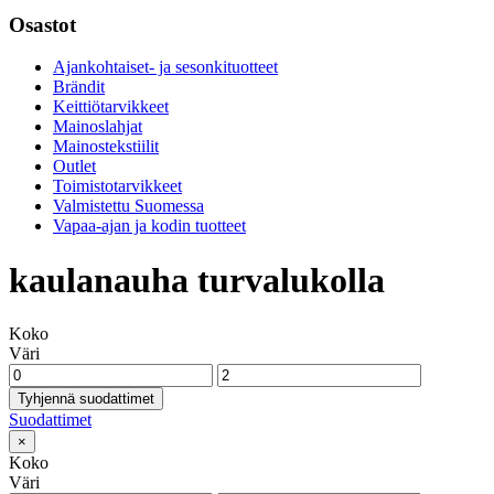
Osastot
Ajankohtaiset- ja sesonkituotteet
Brändit
Keittiötarvikkeet
Mainoslahjat
Mainostekstiilit
Outlet
Toimistotarvikkeet
Valmistettu Suomessa
Vapaa-ajan ja kodin tuotteet
kaulanauha turvalukolla
Koko
Väri
Tyhjennä suodattimet
Suodattimet
×
Koko
Väri