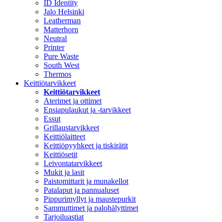
ID Identity
Jalo Helsinki
Leatherman
Matterhorn
Neutral
Printer
Pure Waste
South West
Thermos
Keittiötarvikkeet
Keittiötarvikkeet
Aterimet ja ottimet
Ensiapulaukut ja -tarvikkeet
Essut
Grillaustarvikkeet
Keittiölaitteet
Keittiöpyyhkeet ja tiskirätit
Keittiösetit
Leivontatarvikkeet
Mukit ja lasit
Paistomittarit ja munakellot
Patalaput ja pannualuset
Pippurimyllyt ja maustepurkit
Sammuttimet ja palohälyttimet
Tarjoiluastiat