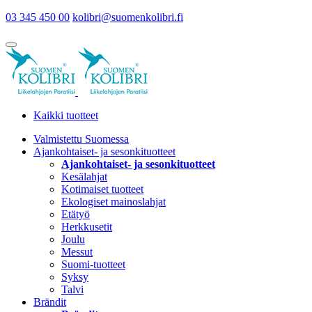
03 345 450 00
kolibri@suomenkolibri.fi
Kaikki tuotteet
Valmistettu Suomessa
Ajankohtaiset- ja sesonkituotteet
Ajankohtaiset- ja sesonkituotteet
Kesälahjat
Kotimaiset tuotteet
Ekologiset mainoslahjat
Etätyö
Herkkusetit
Joulu
Messut
Suomi-tuotteet
Syksy
Talvi
Brändit