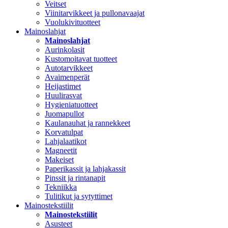
Veitset
Viinitarvikkeet ja pullonavaajat
Vuolukivituotteet
Mainoslahjat
Mainoslahjat
Aurinkolasit
Kustomoitavat tuotteet
Autotarvikkeet
Avaimenperät
Heijastimet
Huulirasvat
Hygieniatuotteet
Juomapullot
Kaulanauhat ja rannekkeet
Korvatulpat
Lahjalaatikot
Magneetit
Makeiset
Paperikassit ja lahjakassit
Pinssit ja rintanapit
Tekniikka
Tulitikut ja sytyttimet
Mainostekstiilit
Mainostekstiilit
Asusteet