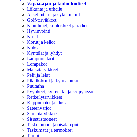
Vapaa-ajan ja kodin tuotteet
Liikunta ja urheilu
Askelmittarit ja sykemittarit
Golf-tarvikkeet
Kaiuttimet, kuulokkeet ja radiot
Hyvinvointi
Kirjat
Korut ja kellot
Kuksat
Kynttilät ja lyhdyt
Lämpömittarit
Lompakot
Matkatarvikkeet
Pelit ja lelut
Piknik-korit ja kylmälaukut
Puutarha
Pyyhkeet, kylpytakit ja kylpytossut
Retkeilytarvikkeet
Riippumatot ja alustat
Sateenvarjot
Saunatarvikkeet
Sisustustuotteet
Taskulamput ja otsalamput
Taskumatit ja termokset
Taulut