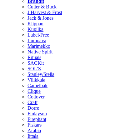
Brändit
Cutter & Buck
J.Harvest & Frost
Jack & Jones
Klippan
Kupilka
Label-Free
Lumoava
Marimekko
Native Spirit
Rituals
SACKit
SOL'S
Stanley/Stella
Vilikkala
Camelbak
Clique
Cottover
Craft
Dorre
Finlayson
Firephant
Fiskars
Arabia
Iittala