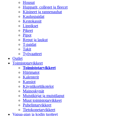
Housut
Hupparit, colleget ja fleecet
Käsineet ja rannenauhat
Kauluspaidat
Kestokassit
Lippikset
Pikeet
Pipot
Reput ja laukut
T-paidat
Takit
Työvaatteet
Outlet
Toimistotarvikkeet
Toimistotarvikkeet
Hiirimatot
Kalenterit
Kansiot
Käyntikorttikotelot
Mainoskynät
Muistikirjat ja muistilaput
Muut toimistotarvikkeet
Puhelintarvikkeet
Tietokonetarvikkeet
Vapaa-ajan ja kodin tuotteet