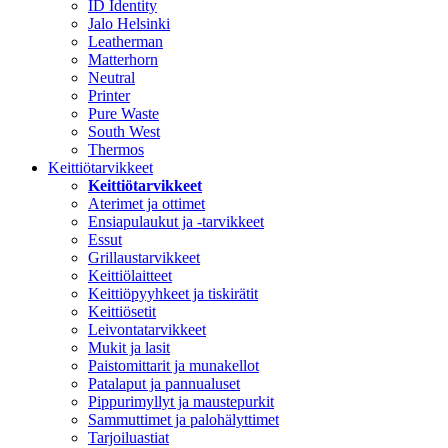
ID Identity
Jalo Helsinki
Leatherman
Matterhorn
Neutral
Printer
Pure Waste
South West
Thermos
Keittiötarvikkeet
Keittiötarvikkeet
Aterimet ja ottimet
Ensiapulaukut ja -tarvikkeet
Essut
Grillaustarvikkeet
Keittiölaitteet
Keittiöpyyhkeet ja tiskirätit
Keittiösetit
Leivontatarvikkeet
Mukit ja lasit
Paistomittarit ja munakellot
Patalaput ja pannualuset
Pippurimyllyt ja maustepurkit
Sammuttimet ja palohälyttimet
Tarjoiluastiat