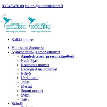
03 345 450 00
kolibri@suomenkolibri.fi
Kaikki tuotteet
Valmistettu Suomessa
Ajankohtaiset- ja sesonkituotteet
Ajankohtaiset- ja sesonkituotteet
Kesälahjat
Kotimaiset tuotteet
Ekologiset mainoslahjat
Etätyö
Herkkusetit
Joulu
Messut
Suomi-tuotteet
Syksy
Talvi
Brändit