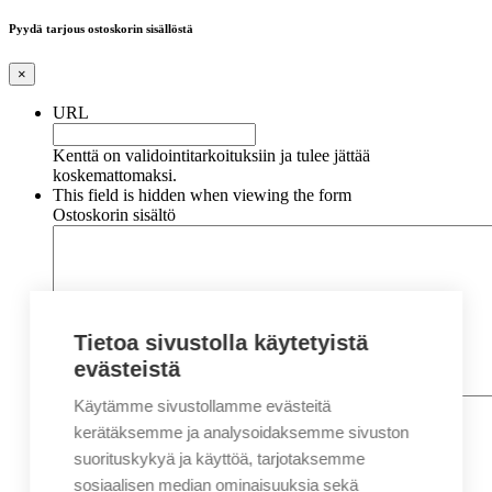
Pyydä tarjous ostoskorin sisällöstä
×
URL
Kenttä on validointitarkoituksiin ja tulee jättää
koskemattomaksi.
This field is hidden when viewing the form
Ostoskorin sisältö
Tietoa sivustolla käytetyistä
evästeistä
Käytämme sivustollamme evästeitä
Nimi
*
Etunimi
kerätäksemme ja analysoidaksemme sivuston
Sukunimi
suorituskykyä ja käyttöä, tarjotaksemme
Yritys
sosiaalisen median ominaisuuksia sekä