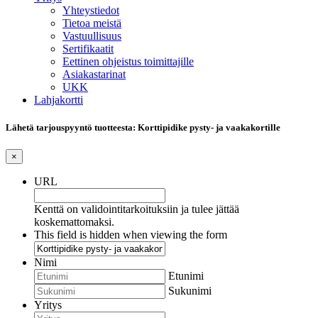
Yhteystiedot
Tietoa meistä
Vastuullisuus
Sertifikaatit
Eettinen ohjeistus toimittajille
Asiakastarinat
UKK
Lahjakortti
Lähetä tarjouspyyntö tuotteesta: Korttipidike pysty- ja vaakakortille
×
URL
Kenttä on validointitarkoituksiin ja tulee jättää
koskemattomaksi.
This field is hidden when viewing the form
Nimi
Etunimi
Sukunimi
Yritys