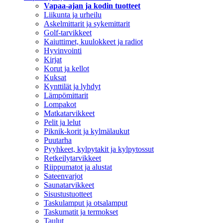
Vapaa-ajan ja kodin tuotteet
Liikunta ja urheilu
Askelmittarit ja sykemittarit
Golf-tarvikkeet
Kaiuttimet, kuulokkeet ja radiot
Hyvinvointi
Kirjat
Korut ja kellot
Kuksat
Kynttilät ja lyhdyt
Lämpömittarit
Lompakot
Matkatarvikkeet
Pelit ja lelut
Piknik-korit ja kylmälaukut
Puutarha
Pyyhkeet, kylpytakit ja kylpytossut
Retkeilytarvikkeet
Riippumatot ja alustat
Sateenvarjot
Saunatarvikkeet
Sisustustuotteet
Taskulamput ja otsalamput
Taskumatit ja termokset
Taulut