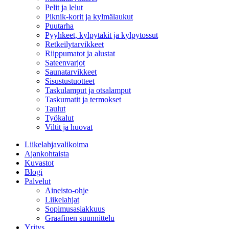
Pelit ja lelut
Piknik-korit ja kylmälaukut
Puutarha
Pyyhkeet, kylpytakit ja kylpytossut
Retkeilytarvikkeet
Riippumatot ja alustat
Sateenvarjot
Saunatarvikkeet
Sisustustuotteet
Taskulamput ja otsalamput
Taskumatit ja termokset
Taulut
Työkalut
Viltit ja huovat
Liikelahjavalikoima
Ajankohtaista
Kuvastot
Blogi
Palvelut
Aineisto-ohje
Liikelahjat
Sopimusasiakkuus
Graafinen suunnittelu
Yritys