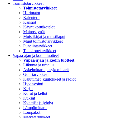
Toimistotarvikkeet
Toimistotarvikkeet
Hiirimatot
Kalenterit
Kansiot
Käyntikorttikotelot
Mainoskynät
Muistikirjat ja muistilaput
Muut toimistotarvikkeet
Puhelintarvikkeet
Tietokonetarvikkeet
Vapaa-ajan ja kodin tuotteet
Vapaa-ajan ja kodin tuotteet
Liikunta ja urheilu
Askelmittarit ja sykemittarit
Golf-tarvikkeet
Kaiuttimet, kuulokkeet ja radiot
Hyvinvointi
Kirjat
Korut ja kellot
Kuksat
Kynttilät ja lyhdyt
Lämpömittarit
Lompakot
Matkatarvikkeet