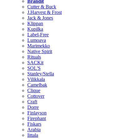
Brändit
Cutter & Buck
J.Harvest & Frost
Jack & Jones
Klippan
Kupilka
Label-Free
Lumoava
Marimekko
Native Spirit
Rituals
SACKit
SOL'S
Stanley/Stella
Vilikkala
Camelbak
Clique
Cottover
Craft
Dorre
Finlayson
Firephant
Fiskars
Arabia
Iittala