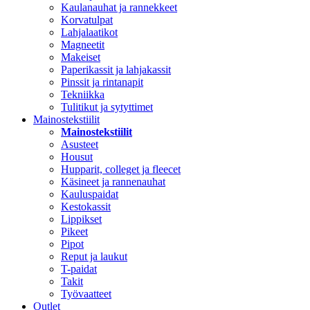
Kaulanauhat ja rannekkeet
Korvatulpat
Lahjalaatikot
Magneetit
Makeiset
Paperikassit ja lahjakassit
Pinssit ja rintanapit
Tekniikka
Tulitikut ja sytyttimet
Mainostekstiilit
Mainostekstiilit
Asusteet
Housut
Hupparit, colleget ja fleecet
Käsineet ja rannenauhat
Kauluspaidat
Kestokassit
Lippikset
Pikeet
Pipot
Reput ja laukut
T-paidat
Takit
Työvaatteet
Outlet