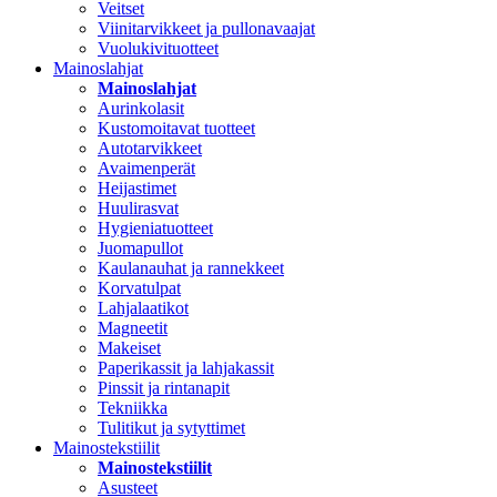
Veitset
Viinitarvikkeet ja pullonavaajat
Vuolukivituotteet
Mainoslahjat
Mainoslahjat
Aurinkolasit
Kustomoitavat tuotteet
Autotarvikkeet
Avaimenperät
Heijastimet
Huulirasvat
Hygieniatuotteet
Juomapullot
Kaulanauhat ja rannekkeet
Korvatulpat
Lahjalaatikot
Magneetit
Makeiset
Paperikassit ja lahjakassit
Pinssit ja rintanapit
Tekniikka
Tulitikut ja sytyttimet
Mainostekstiilit
Mainostekstiilit
Asusteet