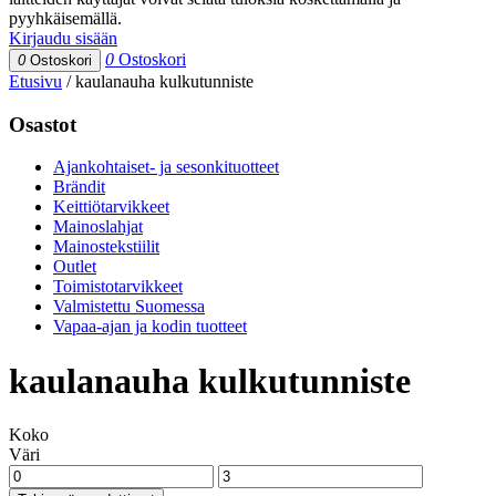
pyyhkäisemällä.
Kirjaudu sisään
0
Ostoskori
0
Ostoskori
Etusivu
/
kaulanauha kulkutunniste
Osastot
Ajankohtaiset- ja sesonkituotteet
Brändit
Keittiötarvikkeet
Mainoslahjat
Mainostekstiilit
Outlet
Toimistotarvikkeet
Valmistettu Suomessa
Vapaa-ajan ja kodin tuotteet
kaulanauha kulkutunniste
Koko
Väri