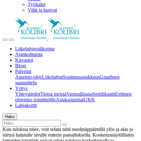
Työkalut
Viltit ja huovat
Liikelahjavalikoima
Ajankohtaista
Kuvastot
Blogi
Palvelut
Aineisto-ohje
Liikelahjat
Sopimusasiakkuus
Graafinen
suunnittelu
Yritys
Yhteystiedot
Tietoa meistä
Vastuullisuus
Sertifikaatit
Eettinen
ohjeistus toimittajille
Asiakastarinat
UKK
Lahjakortti
Haku
Kun tuloksia tulee, voit selata niitä nuolinäppäimillä ylös ja alas ja
siirtyä halutulle sivulle enterin painalluksella. Kosketusnäytöllisten
laitteiden käyttäjät voivat selata tuloksia koskettamalla ja