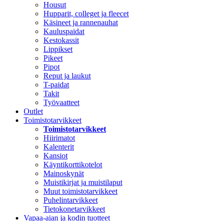
Housut
Hupparit, colleget ja fleecet
Käsineet ja rannenauhat
Kauluspaidat
Kestokassit
Lippikset
Pikeet
Pipot
Reput ja laukut
T-paidat
Takit
Työvaatteet
Outlet
Toimistotarvikkeet
Toimistotarvikkeet
Hiirimatot
Kalenterit
Kansiot
Käyntikorttikotelot
Mainoskynät
Muistikirjat ja muistilaput
Muut toimistotarvikkeet
Puhelintarvikkeet
Tietokonetarvikkeet
Vapaa-ajan ja kodin tuotteet