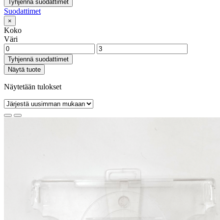
Tyhjennä suodattimet
Suodattimet
×
Koko
Väri
Tyhjennä suodattimet
Näytä tuote
Näytetään tulokset