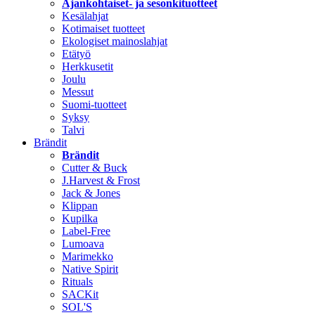
Ajankohtaiset- ja sesonkituotteet
Kesälahjat
Kotimaiset tuotteet
Ekologiset mainoslahjat
Etätyö
Herkkusetit
Joulu
Messut
Suomi-tuotteet
Syksy
Talvi
Brändit
Brändit
Cutter & Buck
J.Harvest & Frost
Jack & Jones
Klippan
Kupilka
Label-Free
Lumoava
Marimekko
Native Spirit
Rituals
SACKit
SOL'S