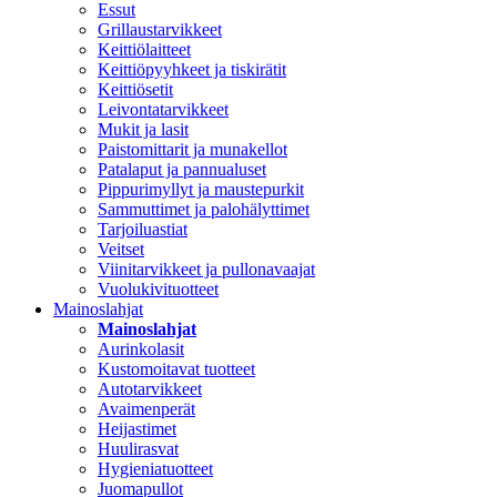
Essut
Grillaustarvikkeet
Keittiölaitteet
Keittiöpyyhkeet ja tiskirätit
Keittiösetit
Leivontatarvikkeet
Mukit ja lasit
Paistomittarit ja munakellot
Patalaput ja pannualuset
Pippurimyllyt ja maustepurkit
Sammuttimet ja palohälyttimet
Tarjoiluastiat
Veitset
Viinitarvikkeet ja pullonavaajat
Vuolukivituotteet
Mainoslahjat
Mainoslahjat
Aurinkolasit
Kustomoitavat tuotteet
Autotarvikkeet
Avaimenperät
Heijastimet
Huulirasvat
Hygieniatuotteet
Juomapullot