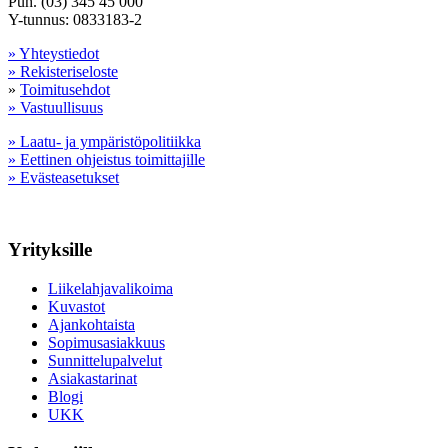
Puh. (03) 345 45 000
Y-tunnus: 0833183-2
» Yhteystiedot
» Rekisteriseloste
»
Toimitusehdot
» Vastuullisuus
» Laatu- ja ympäristöpolitiikka
» Eettinen ohjeistus toimittajille
» Evästeasetukset
Yrityksille
Liikelahjavalikoima
Kuvastot
Ajankohtaista
Sopimusasiakkuus
Sunnittelupalvelut
Asiakastarinat
Blogi
UKK