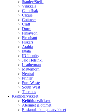
Stanley/Stella
Vilikkala
Camelbak
Clique
Cottover
Craft
Dorre
Finlayson
Firephant
Fiskars
Arabia
Iittala
ID Identity
Jalo Helsinki
Leatherman
Matterhorn
Neutral
Printer
Pure Waste
South West
Thermos
Keittiötarvikkeet
Keittiötarvikkeet
Aterimet ja ottimet
Ensiapulaukut ja -tarvikkeet