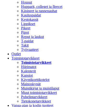
Housut
Hupparit, colleget ja fleecet
Käsineet ja rannenauhat
Kauluspaidat
Kestokassit
Lippikset
Pikeet
Pipot
Reput ja laukut
T-paidat
Takit
Työvaatteet
Outlet
Toimistotarvikkeet
Toimistotarvikkeet
Hiirimatot
Kalenterit
Kansiot
Käyntikorttikotelot
Mainoskynät
Muistikirjat ja muistilaput
Muut toimistotarvikkeet
Puhelintarvikkeet
Tietokonetarvikkeet
Vapaa-ajan ja kodin tuotteet