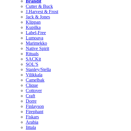
Brändit
Cutter & Buck
J.Harvest & Frost
Jack & Jones
Klippan
Kupilka
Label-Free
Lumoava
Marimekko
Native Spirit
Rituals
SACKit
SOL'S
Stanley/Stella
Vilikkala
Camelbak
Clique
Cottover
Craft
Dorre
Finlayson
Firephant
Fiskars
Arabia
Iittala