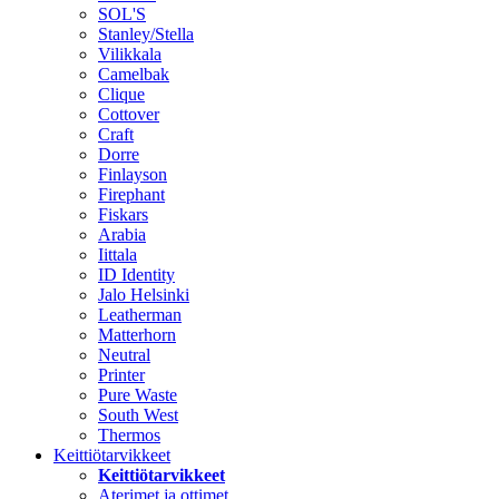
SOL'S
Stanley/Stella
Vilikkala
Camelbak
Clique
Cottover
Craft
Dorre
Finlayson
Firephant
Fiskars
Arabia
Iittala
ID Identity
Jalo Helsinki
Leatherman
Matterhorn
Neutral
Printer
Pure Waste
South West
Thermos
Keittiötarvikkeet
Keittiötarvikkeet
Aterimet ja ottimet