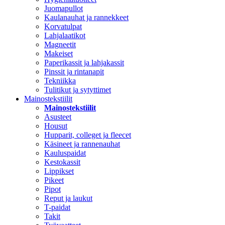
Juomapullot
Kaulanauhat ja rannekkeet
Korvatulpat
Lahjalaatikot
Magneetit
Makeiset
Paperikassit ja lahjakassit
Pinssit ja rintanapit
Tekniikka
Tulitikut ja sytyttimet
Mainostekstiilit
Mainostekstiilit
Asusteet
Housut
Hupparit, colleget ja fleecet
Käsineet ja rannenauhat
Kauluspaidat
Kestokassit
Lippikset
Pikeet
Pipot
Reput ja laukut
T-paidat
Takit