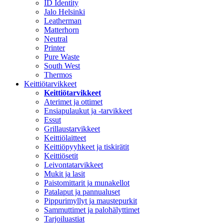
ID Identity
Jalo Helsinki
Leatherman
Matterhorn
Neutral
Printer
Pure Waste
South West
Thermos
Keittiötarvikkeet
Keittiötarvikkeet
Aterimet ja ottimet
Ensiapulaukut ja -tarvikkeet
Essut
Grillaustarvikkeet
Keittiölaitteet
Keittiöpyyhkeet ja tiskirätit
Keittiösetit
Leivontatarvikkeet
Mukit ja lasit
Paistomittarit ja munakellot
Patalaput ja pannualuset
Pippurimyllyt ja maustepurkit
Sammuttimet ja palohälyttimet
Tarjoiluastiat