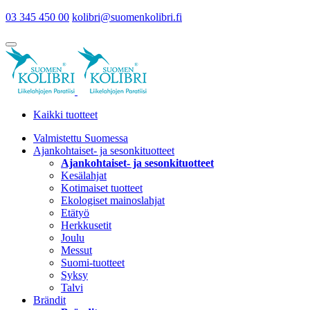
03 345 450 00
kolibri@suomenkolibri.fi
Kaikki tuotteet
Valmistettu Suomessa
Ajankohtaiset- ja sesonkituotteet
Ajankohtaiset- ja sesonkituotteet
Kesälahjat
Kotimaiset tuotteet
Ekologiset mainoslahjat
Etätyö
Herkkusetit
Joulu
Messut
Suomi-tuotteet
Syksy
Talvi
Brändit