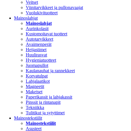
Veitset
Viinitarvikkeet ja pullonavaajat
Vuolukivituotteet
Mainoslahjat
Mainoslahjat
Aurinkolasit
Kustomoitavat tuotteet
Autotarvikkeet
Avaimenperät
Heijastimet
Huulirasvat
Hygieniatuotteet
Juomapullot
Kaulanauhat ja rannekkeet
Korvatulpat
Lahjalaatikot
Magneetit
Makeiset
Paperikassit ja lahjakassit
Pinssit ja rintanapit
Tekniikka
Tulitikut ja sytyttimet
Mainostekstiilit
Mainostekstiilit
Asusteet