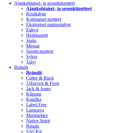
Ajankohtaiset- ja sesonkituotteet
Ajankohtaiset- ja sesonkituotteet
Kesälahjat
Kotimaiset tuotteet
Ekologiset mainoslahjat
Etätyö
Herkkusetit
Joulu
Messut
Suomi-tuotteet
Syksy
Talvi
Brändit
Brändit
Cutter & Buck
J.Harvest & Frost
Jack & Jones
Klippan
Kupilka
Label-Free
Lumoava
Marimekko
Native Spirit
Rituals
SACKit