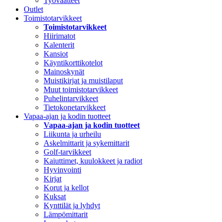
Työvaatteet
Outlet
Toimistotarvikkeet
Toimistotarvikkeet
Hiirimatot
Kalenterit
Kansiot
Käyntikorttikotelot
Mainoskynät
Muistikirjat ja muistilaput
Muut toimistotarvikkeet
Puhelintarvikkeet
Tietokonetarvikkeet
Vapaa-ajan ja kodin tuotteet
Vapaa-ajan ja kodin tuotteet
Liikunta ja urheilu
Askelmittarit ja sykemittarit
Golf-tarvikkeet
Kaiuttimet, kuulokkeet ja radiot
Hyvinvointi
Kirjat
Korut ja kellot
Kuksat
Kynttilät ja lyhdyt
Lämpömittarit