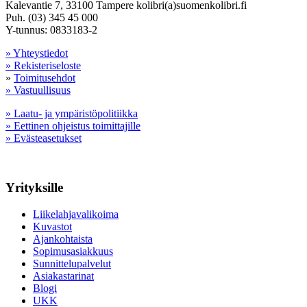
Kalevantie 7, 33100 Tampere kolibri(a)suomenkolibri.fi
Puh. (03) 345 45 000
Y-tunnus: 0833183-2
» Yhteystiedot
» Rekisteriseloste
»
Toimitusehdot
» Vastuullisuus
» Laatu- ja ympäristöpolitiikka
» Eettinen ohjeistus toimittajille
» Evästeasetukset
Yrityksille
Liikelahjavalikoima
Kuvastot
Ajankohtaista
Sopimusasiakkuus
Sunnittelupalvelut
Asiakastarinat
Blogi
UKK