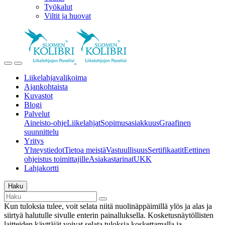
Työkalut
Viltit ja huovat
Liikelahjavalikoima
Ajankohtaista
Kuvastot
Blogi
Palvelut
Aineisto-ohje
Liikelahjat
Sopimusasiakkuus
Graafinen
suunnittelu
Yritys
Yhteystiedot
Tietoa meistä
Vastuullisuus
Sertifikaatit
Eettinen
ohjeistus toimittajille
Asiakastarinat
UKK
Lahjakortti
Haku
Kun tuloksia tulee, voit selata niitä nuolinäppäimillä ylös ja alas ja
siirtyä halutulle sivulle enterin painalluksella. Kosketusnäytöllisten
laitteiden käyttäjät voivat selata tuloksia koskettamalla ja