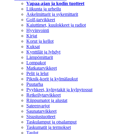
Vapaa-ajan ja kodin tuotteet
Liikunta ja urheilu
Askelmittarit ja sykemittarit
Golf-tarvikkeet
Kaiuttimet, kuulokkeet ja radiot
Hyvinvointi
Kirjat
Korut ja kellot
Kuksat
Kynttilät ja lyhdyt
Lämpömittarit
Lompakot
Matkatarvikkeet
Pelit ja lelut
Piknik-korit ja kylmälaukut
Puutarha
Pyyhkeet, kylpytakit ja kylpytossut
Retkeilytarvikkeet
Riippumatot ja alustat
Sateenvarjot
Saunatarvikkeet
Sisustustuotteet
Taskulamput ja otsalamput
Taskumatit ja termokset
Taulut