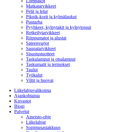
Lompakot
Matkatarvikkeet
Pelit ja lelut
Piknik-korit ja kylmälaukut
Puutarha
Pyyhkeet, kylpytakit ja kylpytossut
Retkeilytarvikkeet
Riippumatot ja alustat
Sateenvarjot
Saunatarvikkeet
Sisustustuotteet
Taskulamput ja otsalamput
Taskumatit ja termokset
Taulut
Työkalut
Viltit ja huovat
Liikelahjavalikoima
Ajankohtaista
Kuvastot
Blogi
Palvelut
Aineisto-ohje
Liikelahjat
Sopimusasiakkuus