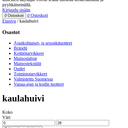
pyyhkäisemällä.
Kirjaudu sisään
0
Ostoskori
0
Ostoskori
Etusivu
/
kaulahuivi
Osastot
Ajankohtaiset- ja sesonkituotteet
Brändit
Keittiötarvikkeet
Mainoslahjat
Mainostekstiilit
Outlet
Toimistotarvikkeet
Valmistettu Suomessa
Vapaa-ajan ja kodin tuotteet
kaulahuivi
Koko
Väri