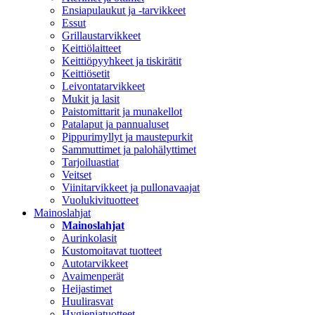
Ensiapulaukut ja -tarvikkeet
Essut
Grillaustarvikkeet
Keittiölaitteet
Keittiöpyyhkeet ja tiskirätit
Keittiösetit
Leivontatarvikkeet
Mukit ja lasit
Paistomittarit ja munakellot
Patalaput ja pannualuset
Pippurimyllyt ja maustepurkit
Sammuttimet ja palohälyttimet
Tarjoiluastiat
Veitset
Viinitarvikkeet ja pullonavaajat
Vuolukivituotteet
Mainoslahjat
Mainoslahjat
Aurinkolasit
Kustomoitavat tuotteet
Autotarvikkeet
Avaimenperät
Heijastimet
Huulirasvat
Hygieniatuotteet