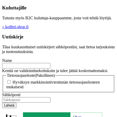
Kuluttajille
Tutustu myös B2C kuluttaja-kauppaamme, josta voit tehdä löytöjä.
» kolibri-shop.fi
Uutiskirje
Tilaa kuukausittaiset uutiskirjeet sähköpostiisi, saat tietoa tarjouksista
ja tuoteuutuuksista.
Name
Kenttä on validointitarkoituksiin ja tulee jättää koskemattomaksi.
Tietosuojaseloste
(Pakollinen)
Hyväksyn markkinointiviestinnän tietosuojaselosteen
mukaisesti
Sähköposti