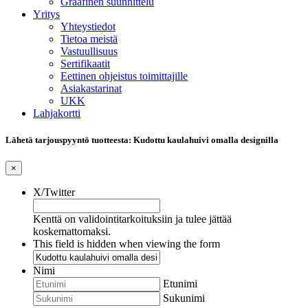
Graafinen suunnittelu
Yritys
Yhteystiedot
Tietoa meistä
Vastuullisuus
Sertifikaatit
Eettinen ohjeistus toimittajille
Asiakastarinat
UKK
Lahjakortti
Lähetä tarjouspyyntö tuotteesta: Kudottu kaulahuivi omalla designilla
×
X/Twitter
Kenttä on validointitarkoituksiin ja tulee jättää
koskemattomaksi.
This field is hidden when viewing the form
Nimi
Etunimi
Sukunimi