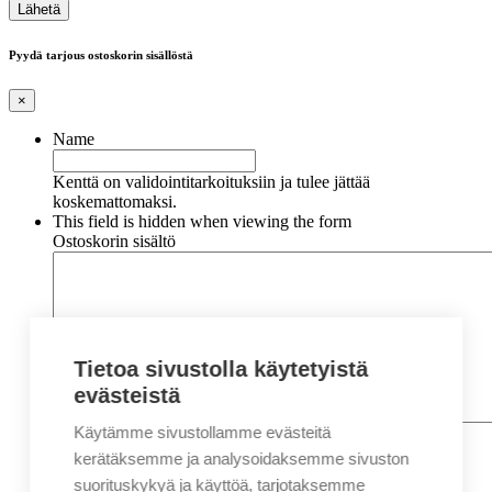
Pyydä tarjous ostoskorin sisällöstä
×
Name
Kenttä on validointitarkoituksiin ja tulee jättää
koskemattomaksi.
This field is hidden when viewing the form
Ostoskorin sisältö
Tietoa sivustolla käytetyistä
evästeistä
Käytämme sivustollamme evästeitä
Nimi
*
Etunimi
kerätäksemme ja analysoidaksemme sivuston
Sukunimi
suorituskykyä ja käyttöä, tarjotaksemme