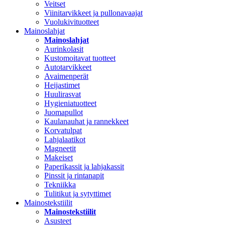
Veitset
Viinitarvikkeet ja pullonavaajat
Vuolukivituotteet
Mainoslahjat
Mainoslahjat
Aurinkolasit
Kustomoitavat tuotteet
Autotarvikkeet
Avaimenperät
Heijastimet
Huulirasvat
Hygieniatuotteet
Juomapullot
Kaulanauhat ja rannekkeet
Korvatulpat
Lahjalaatikot
Magneetit
Makeiset
Paperikassit ja lahjakassit
Pinssit ja rintanapit
Tekniikka
Tulitikut ja sytyttimet
Mainostekstiilit
Mainostekstiilit
Asusteet