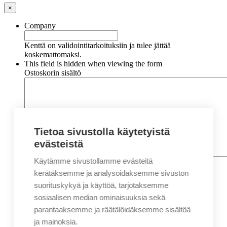
×
Company
Kenttä on validointitarkoituksiin ja tulee jättää
koskemattomaksi.
This field is hidden when viewing the form
Ostoskorin sisältö
Tietoa sivustolla käytetyistä
evästeistä
Käytämme sivustollamme evästeitä
Nimi
*
Etunimi
kerätäksemme ja analysoidaksemme sivuston
Sukunimi
suorituskykyä ja käyttöä, tarjotaksemme
Yritys
sosiaalisen median ominaisuuksia sekä
parantaaksemme ja räätälöidäksemme sisältöä
Sähköposti
*
ja mainoksia.