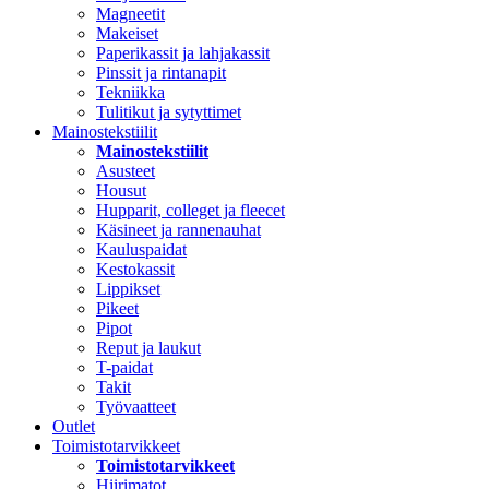
Magneetit
Makeiset
Paperikassit ja lahjakassit
Pinssit ja rintanapit
Tekniikka
Tulitikut ja sytyttimet
Mainostekstiilit
Mainostekstiilit
Asusteet
Housut
Hupparit, colleget ja fleecet
Käsineet ja rannenauhat
Kauluspaidat
Kestokassit
Lippikset
Pikeet
Pipot
Reput ja laukut
T-paidat
Takit
Työvaatteet
Outlet
Toimistotarvikkeet
Toimistotarvikkeet
Hiirimatot