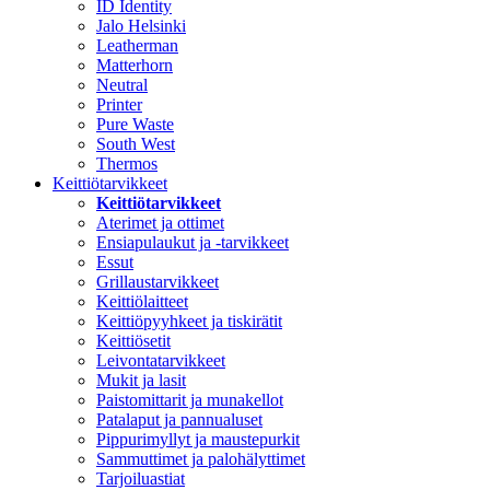
ID Identity
Jalo Helsinki
Leatherman
Matterhorn
Neutral
Printer
Pure Waste
South West
Thermos
Keittiötarvikkeet
Keittiötarvikkeet
Aterimet ja ottimet
Ensiapulaukut ja -tarvikkeet
Essut
Grillaustarvikkeet
Keittiölaitteet
Keittiöpyyhkeet ja tiskirätit
Keittiösetit
Leivontatarvikkeet
Mukit ja lasit
Paistomittarit ja munakellot
Patalaput ja pannualuset
Pippurimyllyt ja maustepurkit
Sammuttimet ja palohälyttimet
Tarjoiluastiat