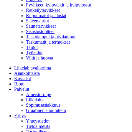
Pyyhkeet, kylpytakit ja kylpytossut
Retkeilytarvikkeet
Riippumatot ja alustat
Sateenvarjot
Saunatarvikkeet
Sisustustuotteet
Taskulamput ja otsalamput
Taskumatit ja termokset
Taulut
Työkalut
Viltit ja huovat
Liikelahjavalikoima
Ajankohtaista
Kuvastot
Blogi
Palvelut
Aineisto-ohje
Liikelahjat
Sopimusasiakkuus
Graafinen suunnittelu
Yritys
Yhteystiedot
Tietoa meistä
Vastuullisuus