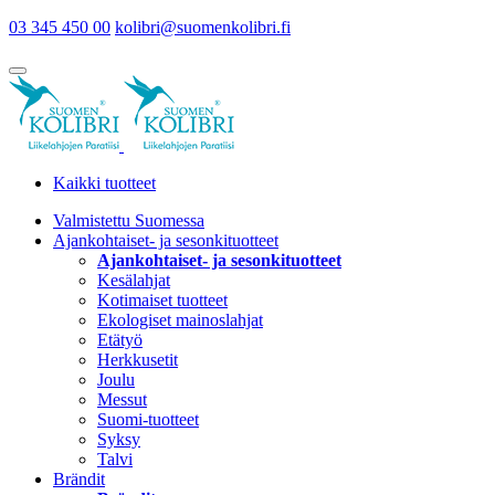
03 345 450 00
kolibri@suomenkolibri.fi
Kaikki tuotteet
Valmistettu Suomessa
Ajankohtaiset- ja sesonkituotteet
Ajankohtaiset- ja sesonkituotteet
Kesälahjat
Kotimaiset tuotteet
Ekologiset mainoslahjat
Etätyö
Herkkusetit
Joulu
Messut
Suomi-tuotteet
Syksy
Talvi
Brändit