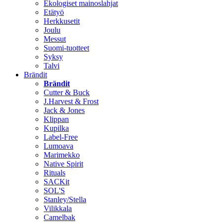
Ekologiset mainoslahjat
Etätyö
Herkkusetit
Joulu
Messut
Suomi-tuotteet
Syksy
Talvi
Brändit
Brändit
Cutter & Buck
J.Harvest & Frost
Jack & Jones
Klippan
Kupilka
Label-Free
Lumoava
Marimekko
Native Spirit
Rituals
SACKit
SOL'S
Stanley/Stella
Vilikkala
Camelbak