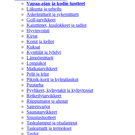
Vapaa-ajan ja kodin tuotteet
Liikunta ja urheilu
Askelmittarit ja sykemittarit
Golf-tarvikkeet
Kaiuttimet, kuulokkeet ja radiot
Hyvinvointi
Kirjat
Korut ja kellot
Kuksat
Kynttilät ja lyhdyt
Lämpömittarit
Lompakot
Matkatarvikkeet
Pelit ja lelut
Piknik-korit ja kylmälaukut
Puutarha
Pyyhkeet, kylpytakit ja kylpytossut
Retkeilytarvikkeet
Riippumatot ja alustat
Sateenvarjot
Saunatarvikkeet
Sisustustuotteet
Taskulamput ja otsalamput
Taskumatit ja termokset
Taulut