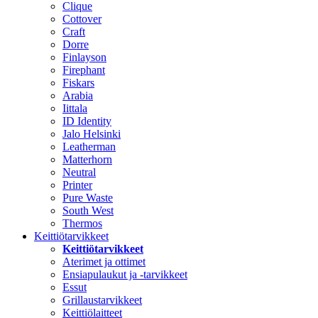
Clique
Cottover
Craft
Dorre
Finlayson
Firephant
Fiskars
Arabia
Iittala
ID Identity
Jalo Helsinki
Leatherman
Matterhorn
Neutral
Printer
Pure Waste
South West
Thermos
Keittiötarvikkeet
Keittiötarvikkeet
Aterimet ja ottimet
Ensiapulaukut ja -tarvikkeet
Essut
Grillaustarvikkeet
Keittiölaitteet