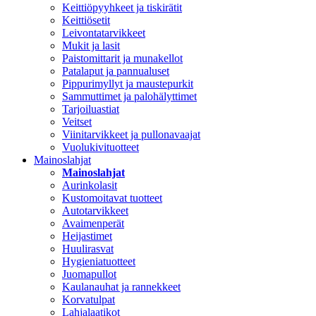
Keittiöpyyhkeet ja tiskirätit
Keittiösetit
Leivontatarvikkeet
Mukit ja lasit
Paistomittarit ja munakellot
Patalaput ja pannualuset
Pippurimyllyt ja maustepurkit
Sammuttimet ja palohälyttimet
Tarjoiluastiat
Veitset
Viinitarvikkeet ja pullonavaajat
Vuolukivituotteet
Mainoslahjat
Mainoslahjat
Aurinkolasit
Kustomoitavat tuotteet
Autotarvikkeet
Avaimenperät
Heijastimet
Huulirasvat
Hygieniatuotteet
Juomapullot
Kaulanauhat ja rannekkeet
Korvatulpat
Lahjalaatikot