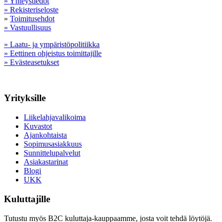
» Yhteystiedot
» Rekisteriseloste
»
Toimitusehdot
» Vastuullisuus
» Laatu- ja ympäristöpolitiikka
» Eettinen ohjeistus toimittajille
» Evästeasetukset
Yrityksille
Liikelahjavalikoima
Kuvastot
Ajankohtaista
Sopimusasiakkuus
Sunnittelupalvelut
Asiakastarinat
Blogi
UKK
Kuluttajille
Tutustu myös B2C kuluttaja-kauppaamme, josta voit tehdä löytöjä.