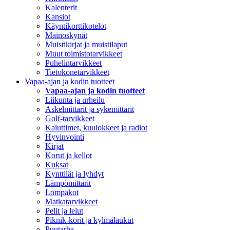
Kalenterit
Kansiot
Käyntikorttikotelot
Mainoskynät
Muistikirjat ja muistilaput
Muut toimistotarvikkeet
Puhelintarvikkeet
Tietokonetarvikkeet
Vapaa-ajan ja kodin tuotteet
Vapaa-ajan ja kodin tuotteet
Liikunta ja urheilu
Askelmittarit ja sykemittarit
Golf-tarvikkeet
Kaiuttimet, kuulokkeet ja radiot
Hyvinvointi
Kirjat
Korut ja kellot
Kuksat
Kynttilät ja lyhdyt
Lämpömittarit
Lompakot
Matkatarvikkeet
Pelit ja lelut
Piknik-korit ja kylmälaukut
Puutarha