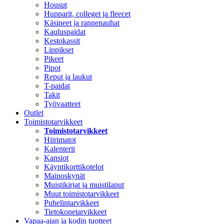
Housut
Hupparit, colleget ja fleecet
Käsineet ja rannenauhat
Kauluspaidat
Kestokassit
Lippikset
Pikeet
Pipot
Reput ja laukut
T-paidat
Takit
Työvaatteet
Outlet
Toimistotarvikkeet
Toimistotarvikkeet
Hiirimatot
Kalenterit
Kansiot
Käyntikorttikotelot
Mainoskynät
Muistikirjat ja muistilaput
Muut toimistotarvikkeet
Puhelintarvikkeet
Tietokonetarvikkeet
Vapaa-ajan ja kodin tuotteet