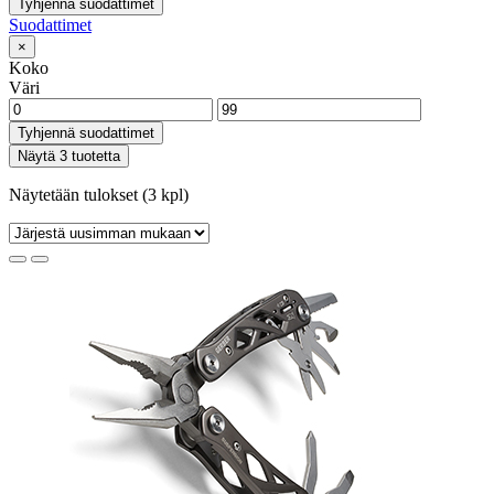
Tyhjennä suodattimet
Suodattimet
×
Koko
Väri
Tyhjennä suodattimet
Näytä 3 tuotetta
Näytetään tulokset (3 kpl)