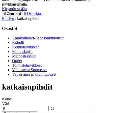
pyyhkäisemällä.
Kirjaudu sisään
0
Ostoskori
0
Ostoskori
Etusivu
/
katkaisupihdit
Osastot
Ajankohtaiset- ja sesonkituotteet
Brändit
Keittiötarvikkeet
Mainoslahjat
Mainostekstiilit
Outlet
Toimistotarvikkeet
Valmistettu Suomessa
Vapaa-ajan ja kodin tuotteet
katkaisupihdit
Koko
Väri