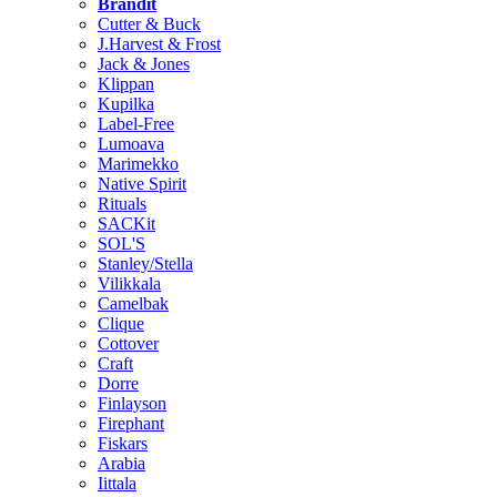
Brändit
Cutter & Buck
J.Harvest & Frost
Jack & Jones
Klippan
Kupilka
Label-Free
Lumoava
Marimekko
Native Spirit
Rituals
SACKit
SOL'S
Stanley/Stella
Vilikkala
Camelbak
Clique
Cottover
Craft
Dorre
Finlayson
Firephant
Fiskars
Arabia
Iittala