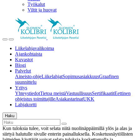
Työkalut
Viltit ja huovat
Liikelahjavalikoima
Ajankohtaista
Kuvastot
Blogi
Palvelut
Aineisto-ohje
Liikelahjat
Sopimusasiakkuus
Graafinen
suunnittelu
Yritys
Yhteystiedot
Tietoa meistä
Vastuullisuus
Sertifikaatit
Eettinen
ohjeistus toimittajille
Asiakastarinat
UKK
Lahjakortti
Haku
Kun tuloksia tulee, voit selata niitä nuolinäppäimillä ylös ja alas ja
siirtyä halutulle sivulle enterin painalluksella. Kosketusnäytöllisten
laitteiden käyttäjät voivat selata tuloksia koskettamalla ja