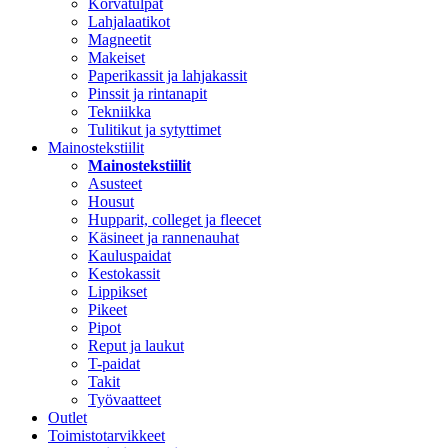
Korvatulpat
Lahjalaatikot
Magneetit
Makeiset
Paperikassit ja lahjakassit
Pinssit ja rintanapit
Tekniikka
Tulitikut ja sytyttimet
Mainostekstiilit
Mainostekstiilit
Asusteet
Housut
Hupparit, colleget ja fleecet
Käsineet ja rannenauhat
Kauluspaidat
Kestokassit
Lippikset
Pikeet
Pipot
Reput ja laukut
T-paidat
Takit
Työvaatteet
Outlet
Toimistotarvikkeet