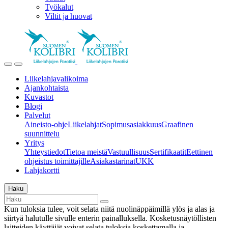
Työkalut
Viltit ja huovat
Liikelahjavalikoima
Ajankohtaista
Kuvastot
Blogi
Palvelut
Aineisto-ohje
Liikelahjat
Sopimusasiakkuus
Graafinen
suunnittelu
Yritys
Yhteystiedot
Tietoa meistä
Vastuullisuus
Sertifikaatit
Eettinen
ohjeistus toimittajille
Asiakastarinat
UKK
Lahjakortti
Haku
Kun tuloksia tulee, voit selata niitä nuolinäppäimillä ylös ja alas ja
siirtyä halutulle sivulle enterin painalluksella. Kosketusnäytöllisten
laitteiden käyttäjät voivat selata tuloksia koskettamalla ja