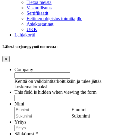
Tietoa meistä
Vastuullisuus
Sertifikaatit
Eettinen ohjeistus toimittajille
Asiakastarinat
UKK
Lahjakortti
Lähetä tarjouspyyntö tuotteesta:
×
Company
Kenttä on validointitarkoituksiin ja tulee jättää
koskemattomaksi.
This field is hidden when viewing the form
Nimi
Etunimi
Sukunimi
Yritys
Sähköposti
*