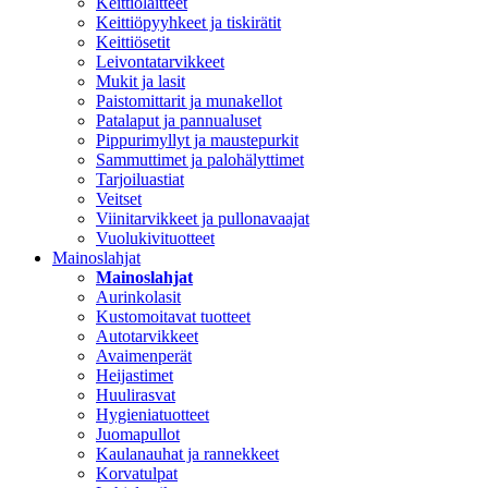
Keittiölaitteet
Keittiöpyyhkeet ja tiskirätit
Keittiösetit
Leivontatarvikkeet
Mukit ja lasit
Paistomittarit ja munakellot
Patalaput ja pannualuset
Pippurimyllyt ja maustepurkit
Sammuttimet ja palohälyttimet
Tarjoiluastiat
Veitset
Viinitarvikkeet ja pullonavaajat
Vuolukivituotteet
Mainoslahjat
Mainoslahjat
Aurinkolasit
Kustomoitavat tuotteet
Autotarvikkeet
Avaimenperät
Heijastimet
Huulirasvat
Hygieniatuotteet
Juomapullot
Kaulanauhat ja rannekkeet
Korvatulpat