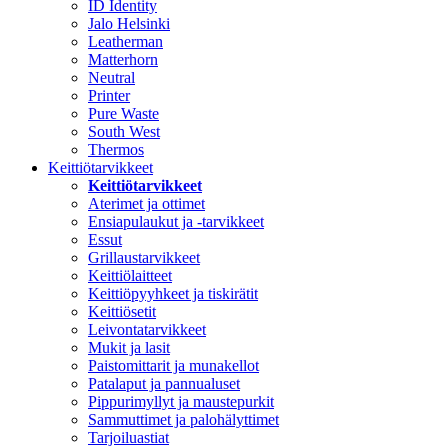
ID Identity
Jalo Helsinki
Leatherman
Matterhorn
Neutral
Printer
Pure Waste
South West
Thermos
Keittiötarvikkeet
Keittiötarvikkeet
Aterimet ja ottimet
Ensiapulaukut ja -tarvikkeet
Essut
Grillaustarvikkeet
Keittiölaitteet
Keittiöpyyhkeet ja tiskirätit
Keittiösetit
Leivontatarvikkeet
Mukit ja lasit
Paistomittarit ja munakellot
Patalaput ja pannualuset
Pippurimyllyt ja maustepurkit
Sammuttimet ja palohälyttimet
Tarjoiluastiat