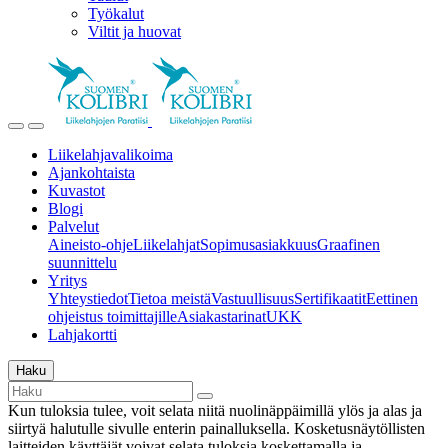
Työkalut
Viltit ja huovat
Liikelahjavalikoima
Ajankohtaista
Kuvastot
Blogi
Palvelut
Aineisto-ohje
Liikelahjat
Sopimusasiakkuus
Graafinen
suunnittelu
Yritys
Yhteystiedot
Tietoa meistä
Vastuullisuus
Sertifikaatit
Eettinen
ohjeistus toimittajille
Asiakastarinat
UKK
Lahjakortti
Haku
Kun tuloksia tulee, voit selata niitä nuolinäppäimillä ylös ja alas ja
siirtyä halutulle sivulle enterin painalluksella. Kosketusnäytöllisten
laitteiden käyttäjät voivat selata tuloksia koskettamalla ja