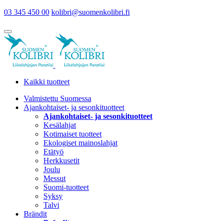
03 345 450 00
kolibri@suomenkolibri.fi
Kaikki tuotteet
Valmistettu Suomessa
Ajankohtaiset- ja sesonkituotteet
Ajankohtaiset- ja sesonkituotteet
Kesälahjat
Kotimaiset tuotteet
Ekologiset mainoslahjat
Etätyö
Herkkusetit
Joulu
Messut
Suomi-tuotteet
Syksy
Talvi
Brändit