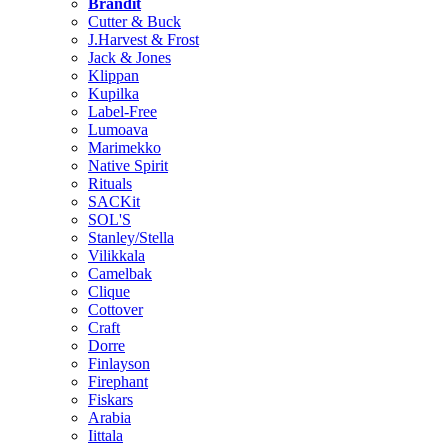
Brändit
Cutter & Buck
J.Harvest & Frost
Jack & Jones
Klippan
Kupilka
Label-Free
Lumoava
Marimekko
Native Spirit
Rituals
SACKit
SOL'S
Stanley/Stella
Vilikkala
Camelbak
Clique
Cottover
Craft
Dorre
Finlayson
Firephant
Fiskars
Arabia
Iittala