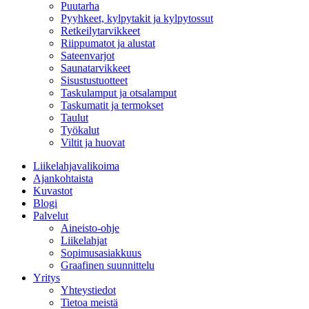
Puutarha
Pyyhkeet, kylpytakit ja kylpytossut
Retkeilytarvikkeet
Riippumatot ja alustat
Sateenvarjot
Saunatarvikkeet
Sisustustuotteet
Taskulamput ja otsalamput
Taskumatit ja termokset
Taulut
Työkalut
Viltit ja huovat
Liikelahjavalikoima
Ajankohtaista
Kuvastot
Blogi
Palvelut
Aineisto-ohje
Liikelahjat
Sopimusasiakkuus
Graafinen suunnittelu
Yritys
Yhteystiedot
Tietoa meistä