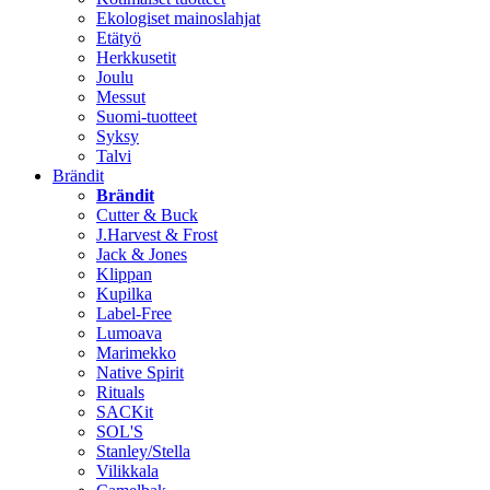
Ekologiset mainoslahjat
Etätyö
Herkkusetit
Joulu
Messut
Suomi-tuotteet
Syksy
Talvi
Brändit
Brändit
Cutter & Buck
J.Harvest & Frost
Jack & Jones
Klippan
Kupilka
Label-Free
Lumoava
Marimekko
Native Spirit
Rituals
SACKit
SOL'S
Stanley/Stella
Vilikkala