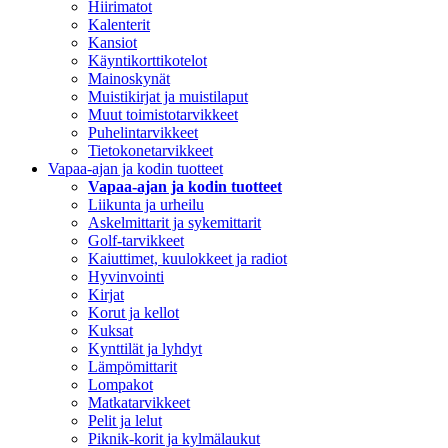
Hiirimatot
Kalenterit
Kansiot
Käyntikorttikotelot
Mainoskynät
Muistikirjat ja muistilaput
Muut toimistotarvikkeet
Puhelintarvikkeet
Tietokonetarvikkeet
Vapaa-ajan ja kodin tuotteet
Vapaa-ajan ja kodin tuotteet
Liikunta ja urheilu
Askelmittarit ja sykemittarit
Golf-tarvikkeet
Kaiuttimet, kuulokkeet ja radiot
Hyvinvointi
Kirjat
Korut ja kellot
Kuksat
Kynttilät ja lyhdyt
Lämpömittarit
Lompakot
Matkatarvikkeet
Pelit ja lelut
Piknik-korit ja kylmälaukut