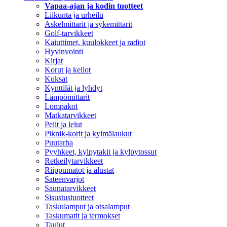
Vapaa-ajan ja kodin tuotteet
Liikunta ja urheilu
Askelmittarit ja sykemittarit
Golf-tarvikkeet
Kaiuttimet, kuulokkeet ja radiot
Hyvinvointi
Kirjat
Korut ja kellot
Kuksat
Kynttilät ja lyhdyt
Lämpömittarit
Lompakot
Matkatarvikkeet
Pelit ja lelut
Piknik-korit ja kylmälaukut
Puutarha
Pyyhkeet, kylpytakit ja kylpytossut
Retkeilytarvikkeet
Riippumatot ja alustat
Sateenvarjot
Saunatarvikkeet
Sisustustuotteet
Taskulamput ja otsalamput
Taskumatit ja termokset
Taulut