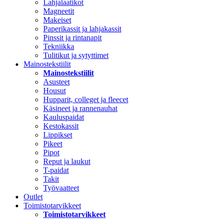
Lahjalaatikot
Magneetit
Makeiset
Paperikassit ja lahjakassit
Pinssit ja rintanapit
Tekniikka
Tulitikut ja sytyttimet
Mainostekstiilit
Mainostekstiilit
Asusteet
Housut
Hupparit, colleget ja fleecet
Käsineet ja rannenauhat
Kauluspaidat
Kestokassit
Lippikset
Pikeet
Pipot
Reput ja laukut
T-paidat
Takit
Työvaatteet
Outlet
Toimistotarvikkeet
Toimistotarvikkeet