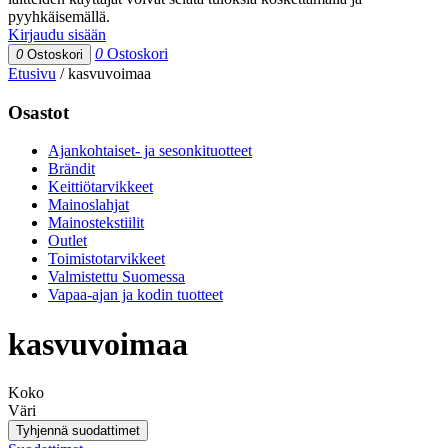
pyyhkäisemällä.
Kirjaudu sisään
0
Ostoskori
0
Ostoskori
Etusivu
/
kasvuvoimaa
Osastot
Ajankohtaiset- ja sesonkituotteet
Brändit
Keittiötarvikkeet
Mainoslahjat
Mainostekstiilit
Outlet
Toimistotarvikkeet
Valmistettu Suomessa
Vapaa-ajan ja kodin tuotteet
kasvuvoimaa
Koko
Väri
Tyhjennä suodattimet