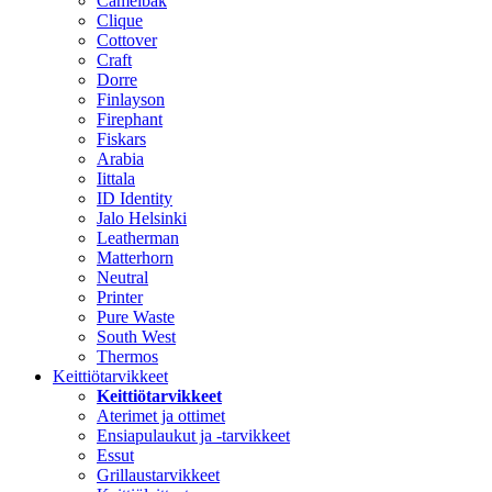
Camelbak
Clique
Cottover
Craft
Dorre
Finlayson
Firephant
Fiskars
Arabia
Iittala
ID Identity
Jalo Helsinki
Leatherman
Matterhorn
Neutral
Printer
Pure Waste
South West
Thermos
Keittiötarvikkeet
Keittiötarvikkeet
Aterimet ja ottimet
Ensiapulaukut ja -tarvikkeet
Essut
Grillaustarvikkeet