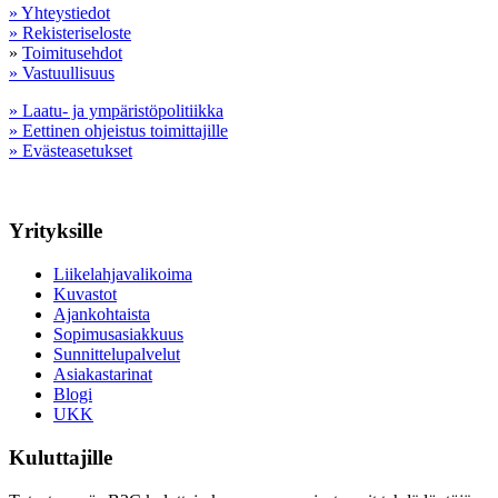
» Yhteystiedot
» Rekisteriseloste
»
Toimitusehdot
» Vastuullisuus
» Laatu- ja ympäristöpolitiikka
» Eettinen ohjeistus toimittajille
» Evästeasetukset
Yrityksille
Liikelahjavalikoima
Kuvastot
Ajankohtaista
Sopimusasiakkuus
Sunnittelupalvelut
Asiakastarinat
Blogi
UKK
Kuluttajille