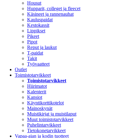
Housut
Hupparit, colleget ja fleecet
Käsineet ja rannenauhat
Kauluspaidat
Kestokassit
Lippikset
Pikeet
Pipot
Reput ja laukut
T-paidat
Takit
Työvaatteet
Outlet
Toimistotarvikkeet
Toimistotarvikkeet
Hiirimatot
Kalenterit
Kansiot
Käyntikorttikotelot
Mainoskynät
Muistikirjat ja muistilaput
Muut toimistotarvikkeet
Puhelintarvikkeet
Tietokonetarvikkeet
Vapaa-ajan ja kodin tuotteet