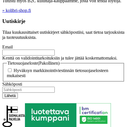
Tutustu myös B2C kuluttaja-kauppaamme, josta voit tehdä löytöjä.
» kolibri-shop.fi
Uutiskirje
Tilaa kuukausittaiset uutiskirjeet sähköpostiisi, saat tietoa tarjouksista
ja tuoteuutuuksista.
Email
Kenttä on validointitarkoituksiin ja tulee jättää koskemattomaksi.
Tietosuojaseloste
(Pakollinen)
Hyväksyn markkinointiviestinnän tietosuojaselosteen
mukaisesti
Sähköposti