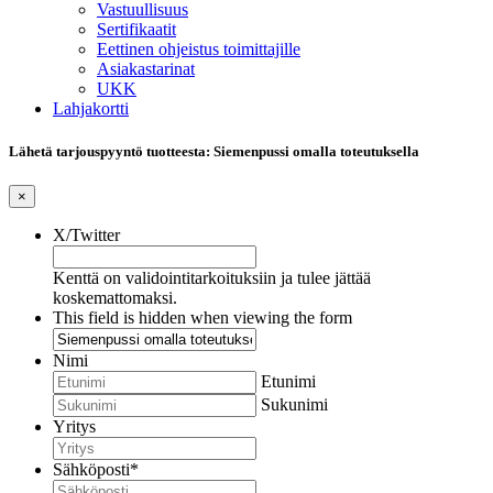
Vastuullisuus
Sertifikaatit
Eettinen ohjeistus toimittajille
Asiakastarinat
UKK
Lahjakortti
Lähetä tarjouspyyntö tuotteesta: Siemenpussi omalla toteutuksella
×
X/Twitter
Kenttä on validointitarkoituksiin ja tulee jättää
koskemattomaksi.
This field is hidden when viewing the form
Nimi
Etunimi
Sukunimi
Yritys
Sähköposti
*