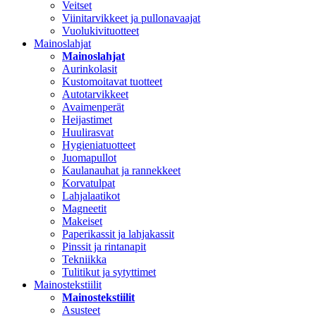
Veitset
Viinitarvikkeet ja pullonavaajat
Vuolukivituotteet
Mainoslahjat
Mainoslahjat
Aurinkolasit
Kustomoitavat tuotteet
Autotarvikkeet
Avaimenperät
Heijastimet
Huulirasvat
Hygieniatuotteet
Juomapullot
Kaulanauhat ja rannekkeet
Korvatulpat
Lahjalaatikot
Magneetit
Makeiset
Paperikassit ja lahjakassit
Pinssit ja rintanapit
Tekniikka
Tulitikut ja sytyttimet
Mainostekstiilit
Mainostekstiilit
Asusteet