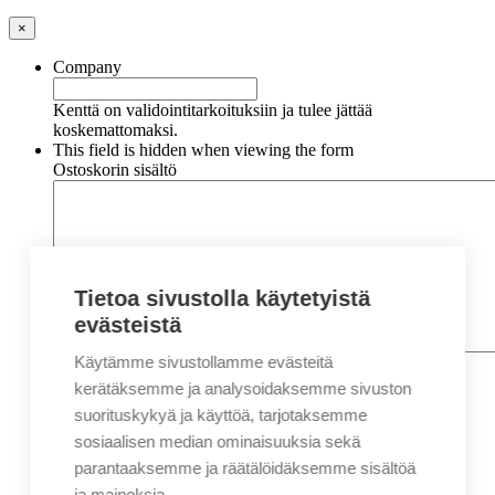
×
Company
Kenttä on validointitarkoituksiin ja tulee jättää
koskemattomaksi.
This field is hidden when viewing the form
Ostoskorin sisältö
Tietoa sivustolla käytetyistä
evästeistä
Käytämme sivustollamme evästeitä
Nimi
*
Etunimi
kerätäksemme ja analysoidaksemme sivuston
Sukunimi
suorituskykyä ja käyttöä, tarjotaksemme
Yritys
sosiaalisen median ominaisuuksia sekä
parantaaksemme ja räätälöidäksemme sisältöä
Sähköposti
*
ja mainoksia.