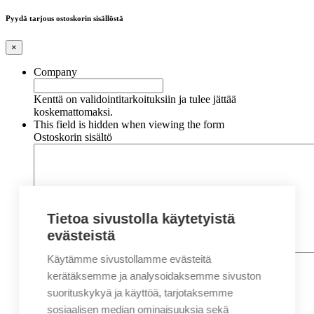
Pyydä tarjous ostoskorin sisällöstä
×
Company
Kenttä on validointitarkoituksiin ja tulee jättää
koskemattomaksi.
This field is hidden when viewing the form
Ostoskorin sisältö
Tietoa sivustolla käytetyistä
evästeistä
Käytämme sivustollamme evästeitä
Nimi
*
Etunimi
kerätäksemme ja analysoidaksemme sivuston
Sukunimi
suorituskykyä ja käyttöä, tarjotaksemme
Yritys
sosiaalisen median ominaisuuksia sekä