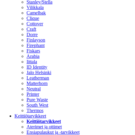
Stanley/Stella
Vilikkala
Camelbak
Clique
Cottover
Craft
Dorre
Finlayson
Firephant
Fiskars
Arabia
Iittala
ID Identity
Jalo Helsinki
Leatherman
Matterhorn
Neutral
Printer
Pure Waste
South West
Thermos
Keittiötarvikkeet
Keittiötarvikkeet
Aterimet ja ottimet
Ensiapulaukut ja -tarvikkeet