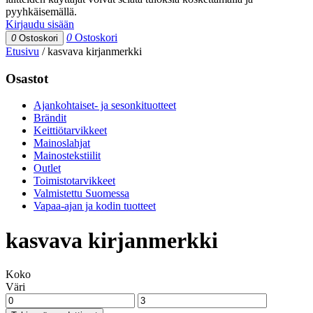
pyyhkäisemällä.
Kirjaudu sisään
0
Ostoskori
0
Ostoskori
Etusivu
/
kasvava kirjanmerkki
Osastot
Ajankohtaiset- ja sesonkituotteet
Brändit
Keittiötarvikkeet
Mainoslahjat
Mainostekstiilit
Outlet
Toimistotarvikkeet
Valmistettu Suomessa
Vapaa-ajan ja kodin tuotteet
kasvava kirjanmerkki
Koko
Väri