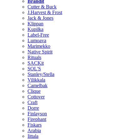
Brändit
Cutter & Buck
J.Harvest & Frost
Jack & Jones
Klippan
Kupilka
Label-Free
Lumoava
Marimekko
Native Spirit
Rituals
SACKit
SOL'S
Stanley/Stella
Vilikkala
Camelbak
Clique
Cottover
Craft
Dorre
Finlayson
Firephant
Fiskars
Arabia
Iittala