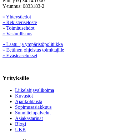
Puh. (03) 345 45 000
Y-tunnus: 0833183-2
» Yhteystiedot
» Rekisteriseloste
»
Toimitusehdot
» Vastuullisuus
» Laatu- ja ympäristöpolitiikka
» Eettinen ohjeistus toimittajille
» Evästeasetukset
Yrityksille
Liikelahjavalikoima
Kuvastot
Ajankohtaista
Sopimusasiakkuus
Sunnittelupalvelut
Asiakastarinat
Blogi
UKK