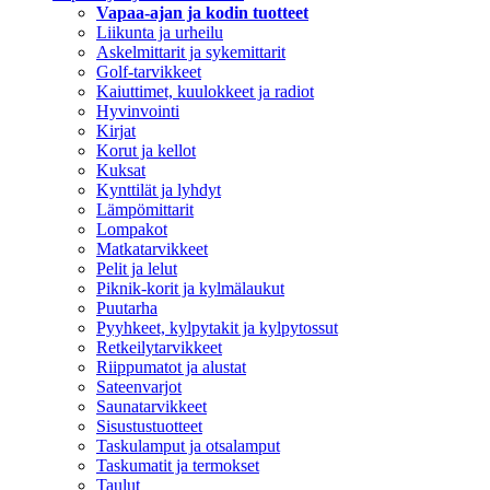
Vapaa-ajan ja kodin tuotteet
Liikunta ja urheilu
Askelmittarit ja sykemittarit
Golf-tarvikkeet
Kaiuttimet, kuulokkeet ja radiot
Hyvinvointi
Kirjat
Korut ja kellot
Kuksat
Kynttilät ja lyhdyt
Lämpömittarit
Lompakot
Matkatarvikkeet
Pelit ja lelut
Piknik-korit ja kylmälaukut
Puutarha
Pyyhkeet, kylpytakit ja kylpytossut
Retkeilytarvikkeet
Riippumatot ja alustat
Sateenvarjot
Saunatarvikkeet
Sisustustuotteet
Taskulamput ja otsalamput
Taskumatit ja termokset
Taulut