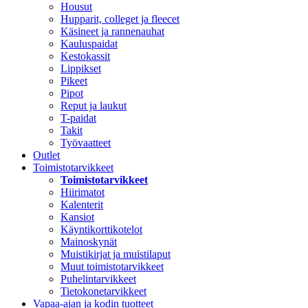
Housut
Hupparit, colleget ja fleecet
Käsineet ja rannenauhat
Kauluspaidat
Kestokassit
Lippikset
Pikeet
Pipot
Reput ja laukut
T-paidat
Takit
Työvaatteet
Outlet
Toimistotarvikkeet
Toimistotarvikkeet
Hiirimatot
Kalenterit
Kansiot
Käyntikorttikotelot
Mainoskynät
Muistikirjat ja muistilaput
Muut toimistotarvikkeet
Puhelintarvikkeet
Tietokonetarvikkeet
Vapaa-ajan ja kodin tuotteet