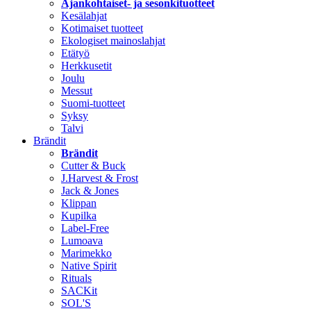
Ajankohtaiset- ja sesonkituotteet
Kesälahjat
Kotimaiset tuotteet
Ekologiset mainoslahjat
Etätyö
Herkkusetit
Joulu
Messut
Suomi-tuotteet
Syksy
Talvi
Brändit
Brändit
Cutter & Buck
J.Harvest & Frost
Jack & Jones
Klippan
Kupilka
Label-Free
Lumoava
Marimekko
Native Spirit
Rituals
SACKit
SOL'S