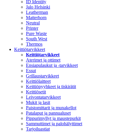
ID Identity
Jalo Helsinki
Leatherman
Matterhorn
Neutral
Printer
Pure Waste
South West
Thermos
Keittiötarvikkeet
Keittiötarvikkeet
Aterimet ja ottimet
Ensiapulaukut ja -tarvikkeet
Essut
Grillaustarvikkeet
Keittiölaitteet
Keittiöpyyhkeet ja tiskirätit
Keittiösetit
Leivontatarvikkeet
Mukit ja lasit
Paistomittarit ja munakellot
Patalaput ja pannualuset
Pippurimyllyt ja maustepurkit
Sammuttimet ja palohälyttimet
Tarjoiluastiat