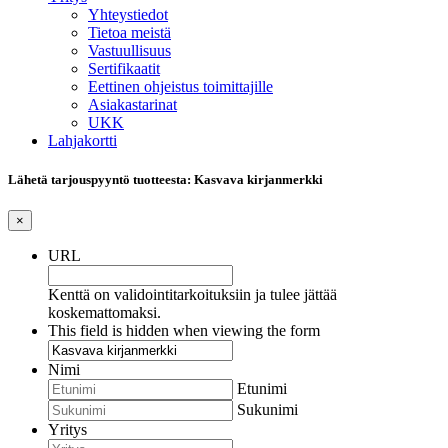
Yhteystiedot
Tietoa meistä
Vastuullisuus
Sertifikaatit
Eettinen ohjeistus toimittajille
Asiakastarinat
UKK
Lahjakortti
Lähetä tarjouspyyntö tuotteesta: Kasvava kirjanmerkki
×
URL
Kenttä on validointitarkoituksiin ja tulee jättää
koskemattomaksi.
This field is hidden when viewing the form
Nimi
Etunimi
Sukunimi
Yritys