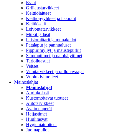
Essut
Grillaustarvikkeet
Keittiölaitteet
Keittiöpyyhkeet ja tiskirätit
Keittiösetit
Leivontatarvikkeet
Mukit ja lasit
Paistomittarit ja munakellot
Patalaput ja pannualuset
Pippurimyllyt ja maustepurkit
Sammuttimet ja palohälyttimet
Tarjoiluastiat
Veitset
Viinitarvikkeet ja pullonavaajat
Vuolukivituotteet
Mainoslahjat
Mainoslahjat
Aurinkolasit
Kustomoitavat tuotteet
Autotarvikkeet
Avaimenperät
Heijastimet
Huulirasvat
Hygieniatuotteet
Juomapullot