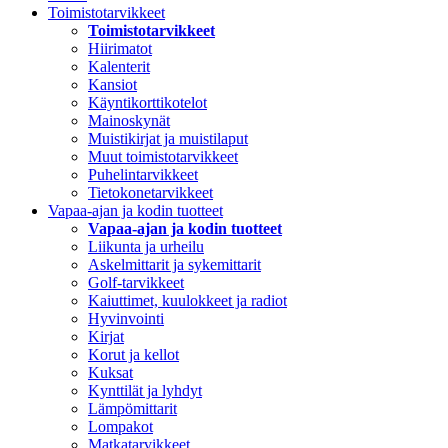
Toimistotarvikkeet
Toimistotarvikkeet
Hiirimatot
Kalenterit
Kansiot
Käyntikorttikotelot
Mainoskynät
Muistikirjat ja muistilaput
Muut toimistotarvikkeet
Puhelintarvikkeet
Tietokonetarvikkeet
Vapaa-ajan ja kodin tuotteet
Vapaa-ajan ja kodin tuotteet
Liikunta ja urheilu
Askelmittarit ja sykemittarit
Golf-tarvikkeet
Kaiuttimet, kuulokkeet ja radiot
Hyvinvointi
Kirjat
Korut ja kellot
Kuksat
Kynttilät ja lyhdyt
Lämpömittarit
Lompakot
Matkatarvikkeet