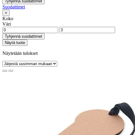
Tyhjennä suodattimet
Suodattimet
×
Koko
Väri
Tyhjennä suodattimet
Näytä tuote
Näytetään tulokset