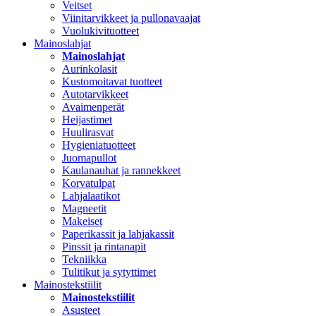
Veitset
Viinitarvikkeet ja pullonavaajat
Vuolukivituotteet
Mainoslahjat
Mainoslahjat
Aurinkolasit
Kustomoitavat tuotteet
Autotarvikkeet
Avaimenperät
Heijastimet
Huulirasvat
Hygieniatuotteet
Juomapullot
Kaulanauhat ja rannekkeet
Korvatulpat
Lahjalaatikot
Magneetit
Makeiset
Paperikassit ja lahjakassit
Pinssit ja rintanapit
Tekniikka
Tulitikut ja sytyttimet
Mainostekstiilit
Mainostekstiilit
Asusteet