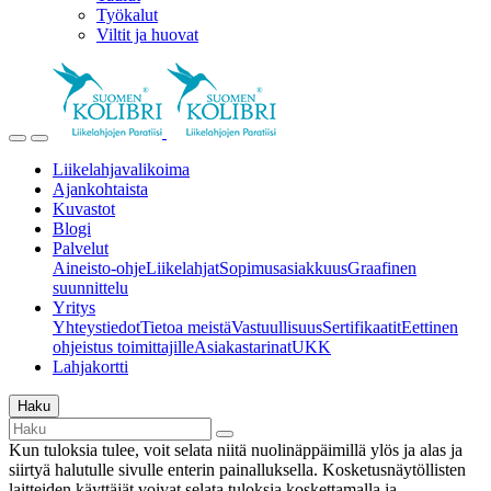
Työkalut
Viltit ja huovat
Liikelahjavalikoima
Ajankohtaista
Kuvastot
Blogi
Palvelut
Aineisto-ohje
Liikelahjat
Sopimusasiakkuus
Graafinen
suunnittelu
Yritys
Yhteystiedot
Tietoa meistä
Vastuullisuus
Sertifikaatit
Eettinen
ohjeistus toimittajille
Asiakastarinat
UKK
Lahjakortti
Haku
Kun tuloksia tulee, voit selata niitä nuolinäppäimillä ylös ja alas ja
siirtyä halutulle sivulle enterin painalluksella. Kosketusnäytöllisten
laitteiden käyttäjät voivat selata tuloksia koskettamalla ja