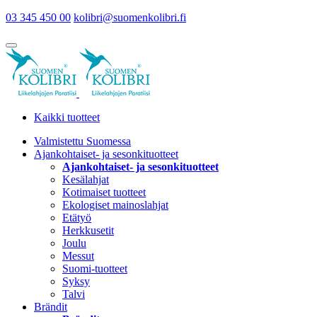
03 345 450 00
kolibri@suomenkolibri.fi
Kaikki tuotteet
Valmistettu Suomessa
Ajankohtaiset- ja sesonkituotteet
Ajankohtaiset- ja sesonkituotteet
Kesälahjat
Kotimaiset tuotteet
Ekologiset mainoslahjat
Etätyö
Herkkusetit
Joulu
Messut
Suomi-tuotteet
Syksy
Talvi
Brändit