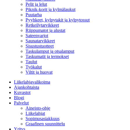
Pelit ja lelut
Piknik-korit ja kylmälaukut
Puutarha
Pyyhkeet, kylpytakit ja kylpytossut
Retkeilytarvikkeet
Riippumatot ja alustat
Sateenvarjot
Saunatarvikkeet
Sisustustuotteet
Taskulamput ja otsalamput
Taskumatit ja termokset
Taulut
Työkalut
Viltit ja huovat
Liikelahjavalikoima
Ajankohtaista
Kuvastot
Blogi
Palvelut
Aineisto-ohje
Liikelahjat
Sopimusasiakkuus
Graafinen suunnittelu
Yritys