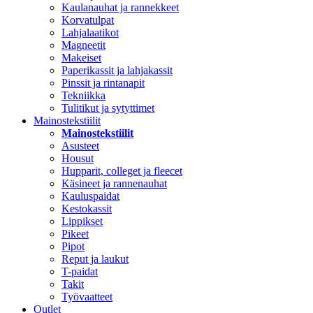
Kaulanauhat ja rannekkeet
Korvatulpat
Lahjalaatikot
Magneetit
Makeiset
Paperikassit ja lahjakassit
Pinssit ja rintanapit
Tekniikka
Tulitikut ja sytyttimet
Mainostekstiilit
Mainostekstiilit
Asusteet
Housut
Hupparit, colleget ja fleecet
Käsineet ja rannenauhat
Kauluspaidat
Kestokassit
Lippikset
Pikeet
Pipot
Reput ja laukut
T-paidat
Takit
Työvaatteet
Outlet