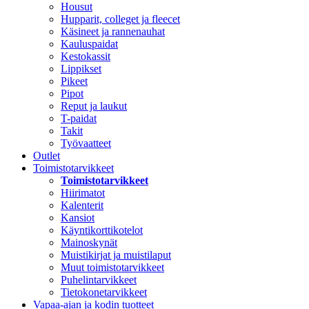
Housut
Hupparit, colleget ja fleecet
Käsineet ja rannenauhat
Kauluspaidat
Kestokassit
Lippikset
Pikeet
Pipot
Reput ja laukut
T-paidat
Takit
Työvaatteet
Outlet
Toimistotarvikkeet
Toimistotarvikkeet
Hiirimatot
Kalenterit
Kansiot
Käyntikorttikotelot
Mainoskynät
Muistikirjat ja muistilaput
Muut toimistotarvikkeet
Puhelintarvikkeet
Tietokonetarvikkeet
Vapaa-ajan ja kodin tuotteet