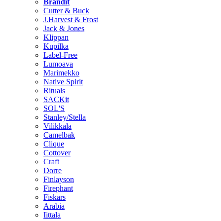
Brändit
Cutter & Buck
J.Harvest & Frost
Jack & Jones
Klippan
Kupilka
Label-Free
Lumoava
Marimekko
Native Spirit
Rituals
SACKit
SOL'S
Stanley/Stella
Vilikkala
Camelbak
Clique
Cottover
Craft
Dorre
Finlayson
Firephant
Fiskars
Arabia
Iittala