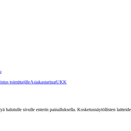
u
stus toimittajille
Asiakastarinat
UKK
irtyä halutulle sivulle enterin painalluksella. Kosketusnäytöllisten laittei