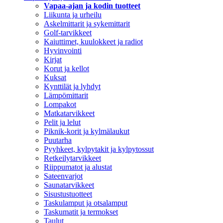
Vapaa-ajan ja kodin tuotteet
Liikunta ja urheilu
Askelmittarit ja sykemittarit
Golf-tarvikkeet
Kaiuttimet, kuulokkeet ja radiot
Hyvinvointi
Kirjat
Korut ja kellot
Kuksat
Kynttilät ja lyhdyt
Lämpömittarit
Lompakot
Matkatarvikkeet
Pelit ja lelut
Piknik-korit ja kylmälaukut
Puutarha
Pyyhkeet, kylpytakit ja kylpytossut
Retkeilytarvikkeet
Riippumatot ja alustat
Sateenvarjot
Saunatarvikkeet
Sisustustuotteet
Taskulamput ja otsalamput
Taskumatit ja termokset
Taulut