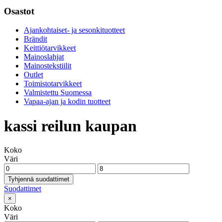
Osastot
Ajankohtaiset- ja sesonkituotteet
Brändit
Keittiötarvikkeet
Mainoslahjat
Mainostekstiilit
Outlet
Toimistotarvikkeet
Valmistettu Suomessa
Vapaa-ajan ja kodin tuotteet
kassi reilun kaupan
Koko
Väri
Tyhjennä suodattimet
Suodattimet
×
Koko
Väri