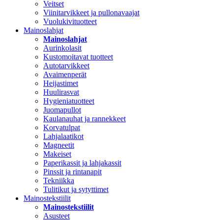
Veitset
Viinitarvikkeet ja pullonavaajat
Vuolukivituotteet
Mainoslahjat
Mainoslahjat
Aurinkolasit
Kustomoitavat tuotteet
Autotarvikkeet
Avaimenperät
Heijastimet
Huulirasvat
Hygieniatuotteet
Juomapullot
Kaulanauhat ja rannekkeet
Korvatulpat
Lahjalaatikot
Magneetit
Makeiset
Paperikassit ja lahjakassit
Pinssit ja rintanapit
Tekniikka
Tulitikut ja sytyttimet
Mainostekstiilit
Mainostekstiilit
Asusteet