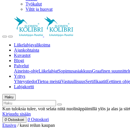
Työkalut
Viltit ja huovat
Liikelahjavalikoima
Ajankohtaista
Kuvastot
Blogi
Palvelut
Aineisto-ohje
Liikelahjat
Sopimusasiakkuus
Graafinen suunnittel
Yritys
Yhteystiedot
Tietoa meistä
Vastuullisuus
Sertifikaatit
Eettinen ohjei
Lahjakortti
Haku
Kun tuloksia tulee, voit selata niitä nuolinäppäimillä ylös ja alas ja si
Kirjaudu sisään
0
Ostoskori
0
Ostoskori
Etusivu
/
kassi reilun kaupan