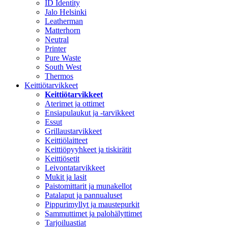
ID Identity
Jalo Helsinki
Leatherman
Matterhorn
Neutral
Printer
Pure Waste
South West
Thermos
Keittiötarvikkeet
Keittiötarvikkeet
Aterimet ja ottimet
Ensiapulaukut ja -tarvikkeet
Essut
Grillaustarvikkeet
Keittiölaitteet
Keittiöpyyhkeet ja tiskirätit
Keittiösetit
Leivontatarvikkeet
Mukit ja lasit
Paistomittarit ja munakellot
Patalaput ja pannualuset
Pippurimyllyt ja maustepurkit
Sammuttimet ja palohälyttimet
Tarjoiluastiat