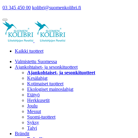
03 345 450 00
kolibri@suomenkolibri.fi
Kaikki tuotteet
Valmistettu Suomessa
Ajankohtaiset- ja sesonkituotteet
Ajankohtaiset- ja sesonkituotteet
Kesälahjat
Kotimaiset tuotteet
Ekologiset mainoslahjat
Etätyö
Herkkusetit
Joulu
Messut
Suomi-tuotteet
Syksy
Talvi
Brändit