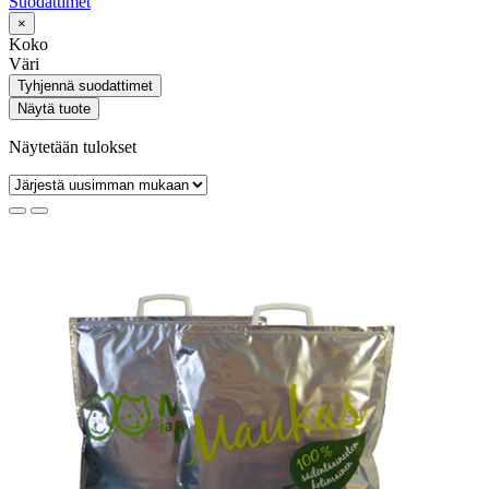
Suodattimet
×
Koko
Väri
Tyhjennä suodattimet
Näytä tuote
Näytetään tulokset