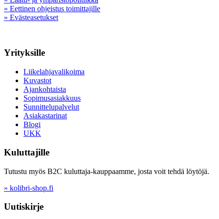
» Eettinen ohjeistus toimittajille
» Evästeasetukset
Yrityksille
Liikelahjavalikoima
Kuvastot
Ajankohtaista
Sopimusasiakkuus
Sunnittelupalvelut
Asiakastarinat
Blogi
UKK
Kuluttajille
Tutustu myös B2C kuluttaja-kauppaamme, josta voit tehdä löytöjä.
» kolibri-shop.fi
Uutiskirje