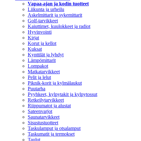
Vapaa-ajan ja kodin tuotteet
Liikunta ja urheilu
Askelmittarit ja sykemittarit
Golf-tarvikkeet
Kaiuttimet, kuulokkeet ja radiot
Hyvinvointi
Kirjat
Korut ja kellot
Kuksat
Kynttilät ja lyhdyt
Lämpömittarit
Lompakot
Matkatarvikkeet
Pelit ja lelut
Piknik-korit ja kylmälaukut
Puutarha
Pyyhkeet, kylpytakit ja kylpytossut
Retkeilytarvikkeet
Riippumatot ja alustat
Sateenvarjot
Saunatarvikkeet
Sisustustuotteet
Taskulamput ja otsalamput
Taskumatit ja termokset
Taulut