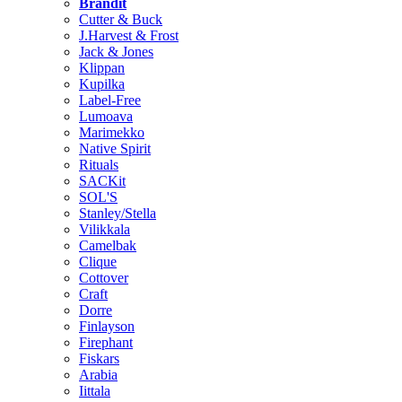
Brändit
Cutter & Buck
J.Harvest & Frost
Jack & Jones
Klippan
Kupilka
Label-Free
Lumoava
Marimekko
Native Spirit
Rituals
SACKit
SOL'S
Stanley/Stella
Vilikkala
Camelbak
Clique
Cottover
Craft
Dorre
Finlayson
Firephant
Fiskars
Arabia
Iittala