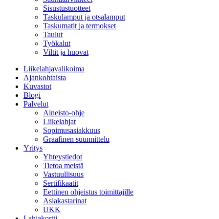
Sisustustuotteet
Taskulamput ja otsalamput
Taskumatit ja termokset
Taulut
Työkalut
Viltit ja huovat
Liikelahjavalikoima
Ajankohtaista
Kuvastot
Blogi
Palvelut
Aineisto-ohje
Liikelahjat
Sopimusasiakkuus
Graafinen suunnittelu
Yritys
Yhteystiedot
Tietoa meistä
Vastuullisuus
Sertifikaatit
Eettinen ohjeistus toimittajille
Asiakastarinat
UKK
Lahjakortti