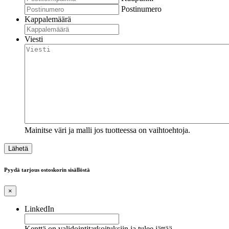
Postinumero
Kappalemäärä
Viesti
Mainitse väri ja malli jos tuotteessa on vaihtoehtoja.
Pyydä tarjous ostoskorin sisällöstä
×
LinkedIn
Kenttä on validointitarkoituksiin ja tulee jättää