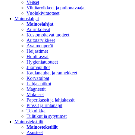
Veitset
Viinitarvikkeet ja pullonavaajat
Vuolukivituotteet
Mainoslahjat
Mainoslahjat
Aurinkolasit
Kustomoitavat tuotteet
Autotarvikkeet
Avaimenperät
Heijastimet
Huulirasvat
Hygieniatuotteet
Juomapullot
Kaulanauhat ja rannekkeet
Korvatulpat
Lahjalaatikot
Magneetit
Makeiset
Paperikassit ja lahjakassit
Pinssit ja rintanapit
Tekniikka
Tulitikut ja sytyttimet
Mainostekstiilit
Mainostekstiilit
Asusteet