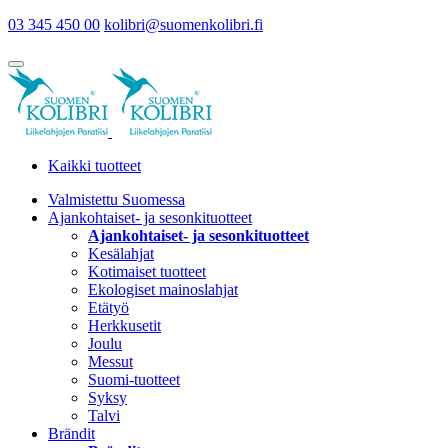
03 345 450 00
kolibri@suomenkolibri.fi
Kaikki tuotteet
Valmistettu Suomessa
Ajankohtaiset- ja sesonkituotteet
Ajankohtaiset- ja sesonkituotteet
Kesälahjat
Kotimaiset tuotteet
Ekologiset mainoslahjat
Etätyö
Herkkusetit
Joulu
Messut
Suomi-tuotteet
Syksy
Talvi
Brändit