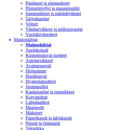
Patalaput ja pannualuset
Pippurimyllyt ja maustepurkit
Sammuttimet ja palohälyttimet
Tarjoiluastiat
Veitset
Viinitarvikkeet ja pullonavaajat
Vuolukivituotteet
Mainoslahjat
Mainoslahjat
Aurinkolasit
Kustomoitavat tuotteet
Autotarvikkeet
Avaimenperät
Heijastimet
Huulirasvat
Hygieniatuotteet
Juomapullot
Kaulanauhat ja rannekkeet
Korvatulpat
Lahjalaatikot
Magneetit
Makeiset
Paperikassit ja lahjakassit
Pinssit ja rintanapit
Tekniikka