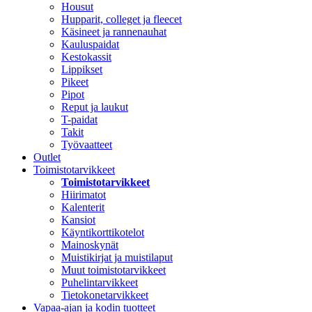
Housut
Hupparit, colleget ja fleecet
Käsineet ja rannenauhat
Kauluspaidat
Kestokassit
Lippikset
Pikeet
Pipot
Reput ja laukut
T-paidat
Takit
Työvaatteet
Outlet
Toimistotarvikkeet
Toimistotarvikkeet
Hiirimatot
Kalenterit
Kansiot
Käyntikorttikotelot
Mainoskynät
Muistikirjat ja muistilaput
Muut toimistotarvikkeet
Puhelintarvikkeet
Tietokonetarvikkeet
Vapaa-ajan ja kodin tuotteet