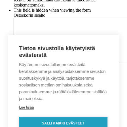
koskemattomaksi.
This field is hidden when viewing the form
Ostoskorin sisältö
Tietoa sivustolla käytetyistä
evästeistä
Käytämme sivustollamme evästeitä
Nimi
*
Etunimi
kerätäksemme ja analysoidaksemme sivuston
Sukunimi
suorituskykyä ja käyttöä, tarjotaksemme
Yritys
sosiaalisen median ominaisuuksia sekä
parantaaksemme ja räätälöidäksemme sisältöä
Sähköposti
*
ja mainoksia.
Puhelin
*
Lue lisää
Osoitetiedot
Lähiosoite
SALLI KAIKKI EVÄSTEET