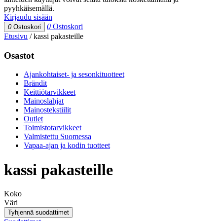
pyyhkäisemällä.
Kirjaudu sisään
0
Ostoskori
0
Ostoskori
Etusivu
/
kassi pakasteille
Osastot
Ajankohtaiset- ja sesonkituotteet
Brändit
Keittiötarvikkeet
Mainoslahjat
Mainostekstiilit
Outlet
Toimistotarvikkeet
Valmistettu Suomessa
Vapaa-ajan ja kodin tuotteet
kassi pakasteille
Koko
Väri
Tyhjennä suodattimet