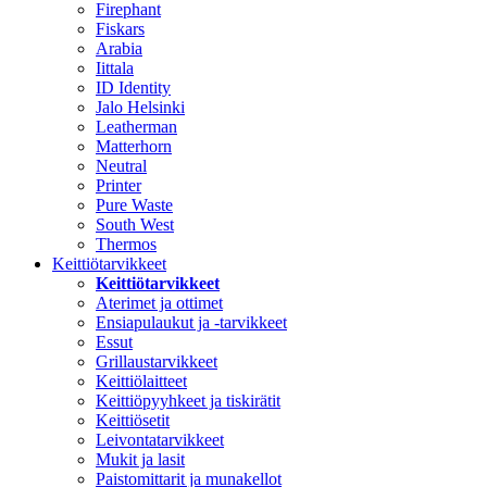
Firephant
Fiskars
Arabia
Iittala
ID Identity
Jalo Helsinki
Leatherman
Matterhorn
Neutral
Printer
Pure Waste
South West
Thermos
Keittiötarvikkeet
Keittiötarvikkeet
Aterimet ja ottimet
Ensiapulaukut ja -tarvikkeet
Essut
Grillaustarvikkeet
Keittiölaitteet
Keittiöpyyhkeet ja tiskirätit
Keittiösetit
Leivontatarvikkeet
Mukit ja lasit
Paistomittarit ja munakellot