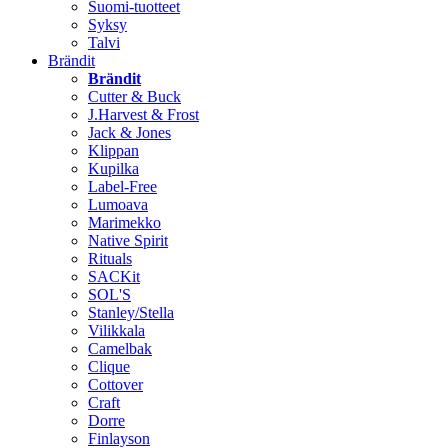
Suomi-tuotteet
Syksy
Talvi
Brändit
Brändit
Cutter & Buck
J.Harvest & Frost
Jack & Jones
Klippan
Kupilka
Label-Free
Lumoava
Marimekko
Native Spirit
Rituals
SACKit
SOL'S
Stanley/Stella
Vilikkala
Camelbak
Clique
Cottover
Craft
Dorre
Finlayson