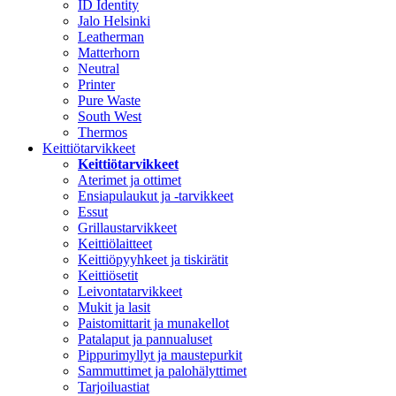
ID Identity
Jalo Helsinki
Leatherman
Matterhorn
Neutral
Printer
Pure Waste
South West
Thermos
Keittiötarvikkeet
Keittiötarvikkeet
Aterimet ja ottimet
Ensiapulaukut ja -tarvikkeet
Essut
Grillaustarvikkeet
Keittiölaitteet
Keittiöpyyhkeet ja tiskirätit
Keittiösetit
Leivontatarvikkeet
Mukit ja lasit
Paistomittarit ja munakellot
Patalaput ja pannualuset
Pippurimyllyt ja maustepurkit
Sammuttimet ja palohälyttimet
Tarjoiluastiat