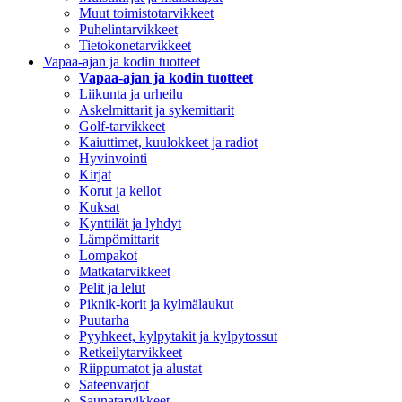
Muut toimistotarvikkeet
Puhelintarvikkeet
Tietokonetarvikkeet
Vapaa-ajan ja kodin tuotteet
Vapaa-ajan ja kodin tuotteet
Liikunta ja urheilu
Askelmittarit ja sykemittarit
Golf-tarvikkeet
Kaiuttimet, kuulokkeet ja radiot
Hyvinvointi
Kirjat
Korut ja kellot
Kuksat
Kynttilät ja lyhdyt
Lämpömittarit
Lompakot
Matkatarvikkeet
Pelit ja lelut
Piknik-korit ja kylmälaukut
Puutarha
Pyyhkeet, kylpytakit ja kylpytossut
Retkeilytarvikkeet
Riippumatot ja alustat
Sateenvarjot
Saunatarvikkeet