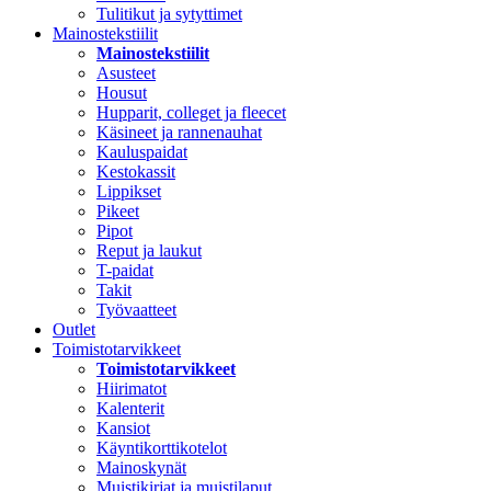
Tulitikut ja sytyttimet
Mainostekstiilit
Mainostekstiilit
Asusteet
Housut
Hupparit, colleget ja fleecet
Käsineet ja rannenauhat
Kauluspaidat
Kestokassit
Lippikset
Pikeet
Pipot
Reput ja laukut
T-paidat
Takit
Työvaatteet
Outlet
Toimistotarvikkeet
Toimistotarvikkeet
Hiirimatot
Kalenterit
Kansiot
Käyntikorttikotelot
Mainoskynät
Muistikirjat ja muistilaput