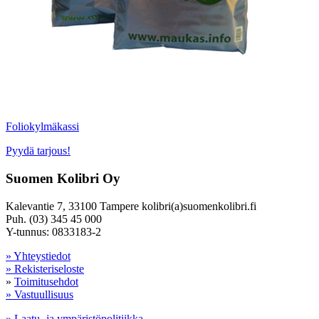
Foliokylmäkassi
Pyydä tarjous!
Suomen Kolibri Oy
Kalevantie 7, 33100 Tampere kolibri(a)suomenkolibri.fi
Puh. (03) 345 45 000
Y-tunnus: 0833183-2
» Yhteystiedot
» Rekisteriseloste
»
Toimitusehdot
» Vastuullisuus
» Laatu- ja ympäristöpolitiikka