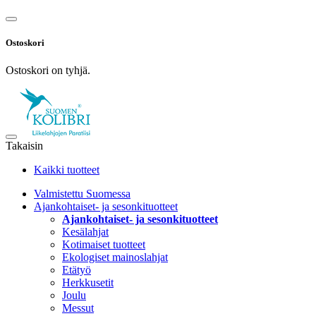
Ostoskori
Ostoskori on tyhjä.
Takaisin
Kaikki tuotteet
Valmistettu Suomessa
Ajankohtaiset- ja sesonkituotteet
Ajankohtaiset- ja sesonkituotteet
Kesälahjat
Kotimaiset tuotteet
Ekologiset mainoslahjat
Etätyö
Herkkusetit
Joulu
Messut