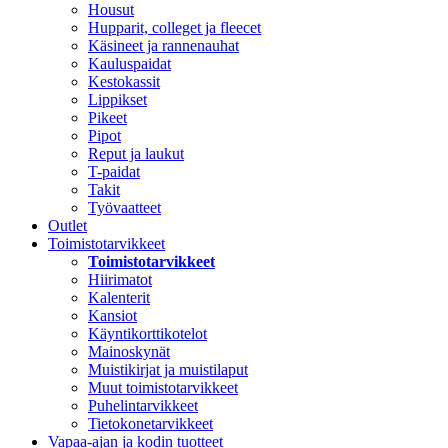
Housut
Hupparit, colleget ja fleecet
Käsineet ja rannenauhat
Kauluspaidat
Kestokassit
Lippikset
Pikeet
Pipot
Reput ja laukut
T-paidat
Takit
Työvaatteet
Outlet
Toimistotarvikkeet
Toimistotarvikkeet
Hiirimatot
Kalenterit
Kansiot
Käyntikorttikotelot
Mainoskynät
Muistikirjat ja muistilaput
Muut toimistotarvikkeet
Puhelintarvikkeet
Tietokonetarvikkeet
Vapaa-ajan ja kodin tuotteet