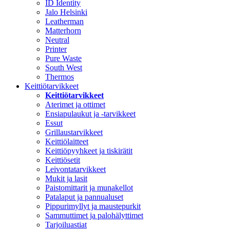
ID Identity
Jalo Helsinki
Leatherman
Matterhorn
Neutral
Printer
Pure Waste
South West
Thermos
Keittiötarvikkeet
Keittiötarvikkeet
Aterimet ja ottimet
Ensiapulaukut ja -tarvikkeet
Essut
Grillaustarvikkeet
Keittiölaitteet
Keittiöpyyhkeet ja tiskirätit
Keittiösetit
Leivontatarvikkeet
Mukit ja lasit
Paistomittarit ja munakellot
Patalaput ja pannualuset
Pippurimyllyt ja maustepurkit
Sammuttimet ja palohälyttimet
Tarjoiluastiat