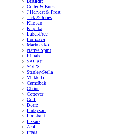
Brändit
Cutter & Buck
J.Harvest & Frost
Jack & Jones
Klippan
Kupilka
Label-Free
Lumoava
Marimekko
Native Spirit
Rituals
SACKit
SOL'S
Stanley/Stella
Vilikkala
Camelbak
Clique
Cottover
Craft
Dorre
Finlayson
Firephant
Fiskars
Arabia
Iittala