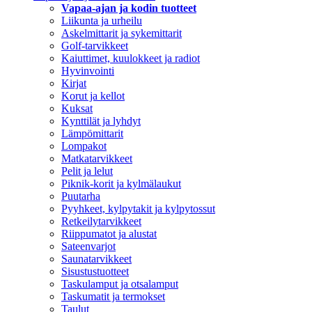
Vapaa-ajan ja kodin tuotteet
Liikunta ja urheilu
Askelmittarit ja sykemittarit
Golf-tarvikkeet
Kaiuttimet, kuulokkeet ja radiot
Hyvinvointi
Kirjat
Korut ja kellot
Kuksat
Kynttilät ja lyhdyt
Lämpömittarit
Lompakot
Matkatarvikkeet
Pelit ja lelut
Piknik-korit ja kylmälaukut
Puutarha
Pyyhkeet, kylpytakit ja kylpytossut
Retkeilytarvikkeet
Riippumatot ja alustat
Sateenvarjot
Saunatarvikkeet
Sisustustuotteet
Taskulamput ja otsalamput
Taskumatit ja termokset
Taulut