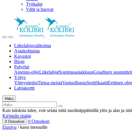
Työkalut
Viltit ja huovat
Liikelahjavalikoima
Ajankohtaista
Kuvastot
Blogi
Palvelut
Aineisto-ohje
Liikelahjat
Sopimusasiakkuus
Graafinen suunnittel
Yritys
Yhteystiedot
Tietoa meistä
Vastuullisuus
Sertifikaatit
Eettinen ohjei
Lahjakortti
Haku
Kun tuloksia tulee, voit selata niitä nuolinäppäimillä ylös ja alas ja si
Kirjaudu sisään
0
Ostoskori
0
Ostoskori
Etusivu
/
kassi messuille