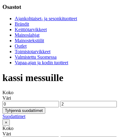
Osastot
Ajankohtaiset- ja sesonkituotteet
Brändit
Keittiötarvikkeet
Mainoslahjat
Mainostekstiilit
Outlet
Toimistotarvikkeet
Valmistettu Suomessa
Vapaa-ajan ja kodin tuotteet
kassi messuille
Koko
Väri
Tyhjennä suodattimet
Suodattimet
×
Koko
Väri