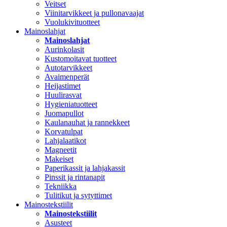
Veitset
Viinitarvikkeet ja pullonavaajat
Vuolukivituotteet
Mainoslahjat
Mainoslahjat
Aurinkolasit
Kustomoitavat tuotteet
Autotarvikkeet
Avaimenperät
Heijastimet
Huulirasvat
Hygieniatuotteet
Juomapullot
Kaulanauhat ja rannekkeet
Korvatulpat
Lahjalaatikot
Magneetit
Makeiset
Paperikassit ja lahjakassit
Pinssit ja rintanapit
Tekniikka
Tulitikut ja sytyttimet
Mainostekstiilit
Mainostekstiilit
Asusteet