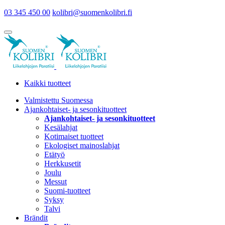
03 345 450 00
kolibri@suomenkolibri.fi
Kaikki tuotteet
Valmistettu Suomessa
Ajankohtaiset- ja sesonkituotteet
Ajankohtaiset- ja sesonkituotteet
Kesälahjat
Kotimaiset tuotteet
Ekologiset mainoslahjat
Etätyö
Herkkusetit
Joulu
Messut
Suomi-tuotteet
Syksy
Talvi
Brändit