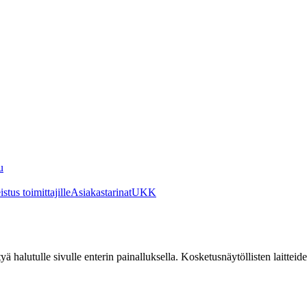
u
stus toimittajille
Asiakastarinat
UKK
irtyä halutulle sivulle enterin painalluksella. Kosketusnäytöllisten laittei