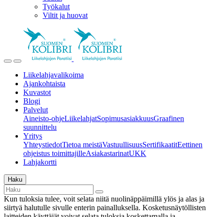
Työkalut
Viltit ja huovat
Liikelahjavalikoima
Ajankohtaista
Kuvastot
Blogi
Palvelut
Aineisto-ohje
Liikelahjat
Sopimusasiakkuus
Graafinen
suunnittelu
Yritys
Yhteystiedot
Tietoa meistä
Vastuullisuus
Sertifikaatit
Eettinen
ohjeistus toimittajille
Asiakastarinat
UKK
Lahjakortti
Haku
Kun tuloksia tulee, voit selata niitä nuolinäppäimillä ylös ja alas ja
siirtyä halutulle sivulle enterin painalluksella. Kosketusnäytöllisten
laitteiden käyttäjät voivat selata tuloksia koskettamalla ja