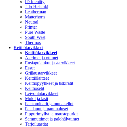
ID Identity
Jalo Helsinki
Leatherman
Matterhorn
Neutral
Printer
Pure Waste
South West
Thermos
Keittiötarvikkeet
Keittiötarvikkeet
Aterimet ja ottimet
Ensiapulaukut ja -tarvikkeet
Essut
Grillaustarvikkeet
Keittiölaitteet
Keittiöpyyhkeet ja tiskirätit
Keittiösetit
Leivontatarvikkeet
Mukit ja lasit
Paistomittarit ja munakellot
Patalaput ja pannualuset
Pippurimyllyt ja maustepurkit
Sammuttimet ja palohälyttimet
Tarjoiluastiat