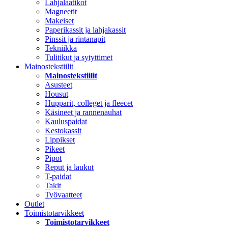
Lahjalaatikot
Magneetit
Makeiset
Paperikassit ja lahjakassit
Pinssit ja rintanapit
Tekniikka
Tulitikut ja sytyttimet
Mainostekstiilit
Mainostekstiilit
Asusteet
Housut
Hupparit, colleget ja fleecet
Käsineet ja rannenauhat
Kauluspaidat
Kestokassit
Lippikset
Pikeet
Pipot
Reput ja laukut
T-paidat
Takit
Työvaatteet
Outlet
Toimistotarvikkeet
Toimistotarvikkeet