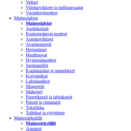
Veitset
Viinitarvikkeet ja pullonavaajat
Vuolukivituotteet
Mainoslahjat
Mainoslahjat
Aurinkolasit
Kustomoitavat tuotteet
Autotarvikkeet
Avaimenperät
Heijastimet
Huulirasvat
Hygieniatuotteet
Juomapullot
Kaulanauhat ja rannekkeet
Korvatulpat
Lahjalaatikot
Magneetit
Makeiset
Paperikassit ja lahjakassit
Pinssit ja rintanapit
Tekniikka
Tulitikut ja sytyttimet
Mainostekstiilit
Mainostekstiilit
Asusteet