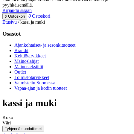
pyyhkäisemällä.
Kirjaudu sisään
0
Ostoskori
0
Ostoskori
Etusivu
/
kassi ja muki
Osastot
Ajankohtaiset- ja sesonkituotteet
Brändit
Keittiötarvikkeet
Mainoslahjat
Mainostekstiilit
Outlet
Toimistotarvikkeet
Valmistettu Suomessa
Vapaa-ajan ja kodin tuotteet
kassi ja muki
Koko
Väri
Tyhjennä suodattimet