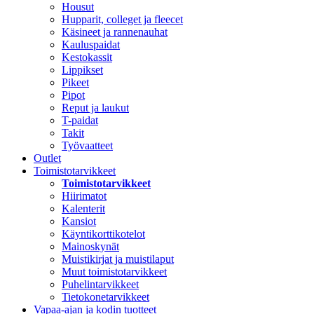
Housut
Hupparit, colleget ja fleecet
Käsineet ja rannenauhat
Kauluspaidat
Kestokassit
Lippikset
Pikeet
Pipot
Reput ja laukut
T-paidat
Takit
Työvaatteet
Outlet
Toimistotarvikkeet
Toimistotarvikkeet
Hiirimatot
Kalenterit
Kansiot
Käyntikorttikotelot
Mainoskynät
Muistikirjat ja muistilaput
Muut toimistotarvikkeet
Puhelintarvikkeet
Tietokonetarvikkeet
Vapaa-ajan ja kodin tuotteet