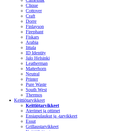
Camelbak
Clique
Cottover
Craft
Dorre
Finlayson
Firephant
Fiskars
Arabia
Iittala
ID Identity
Jalo Helsinki
Leatherman
Matterhorn
Neutral
Printer
Pure Waste
South West
Thermos
Keittiötarvikkeet
Keittiötarvikkeet
Aterimet ja ottimet
Ensiapulaukut ja -tarvikkeet
Essut
Grillaustarvikkeet