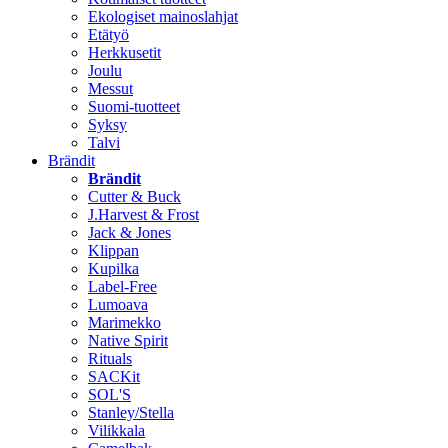
Ekologiset mainoslahjat
Etätyö
Herkkusetit
Joulu
Messut
Suomi-tuotteet
Syksy
Talvi
Brändit
Brändit
Cutter & Buck
J.Harvest & Frost
Jack & Jones
Klippan
Kupilka
Label-Free
Lumoava
Marimekko
Native Spirit
Rituals
SACKit
SOL'S
Stanley/Stella
Vilikkala