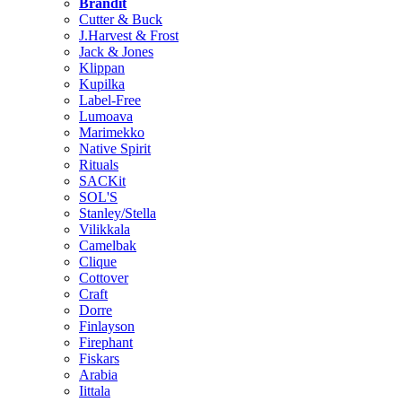
Brändit
Cutter & Buck
J.Harvest & Frost
Jack & Jones
Klippan
Kupilka
Label-Free
Lumoava
Marimekko
Native Spirit
Rituals
SACKit
SOL'S
Stanley/Stella
Vilikkala
Camelbak
Clique
Cottover
Craft
Dorre
Finlayson
Firephant
Fiskars
Arabia
Iittala