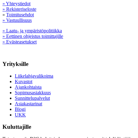
» Yhteystiedot
» Rekisteriseloste
»
Toimitusehdot
» Vastuullisuus
» Laatu- ja ympäristöpolitiikka
» Eettinen ohjeistus toimittajille
» Evästeasetukset
Yrityksille
Liikelahjavalikoima
Kuvastot
Ajankohtaista
Sopimusasiakkuus
Sunnittelupalvelut
Asiakastarinat
Blogi
UKK
Kuluttajille