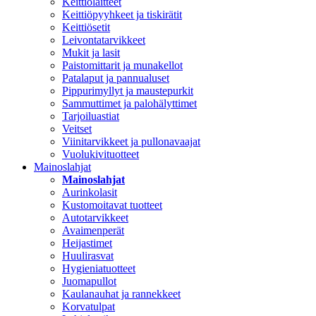
Keittiölaitteet
Keittiöpyyhkeet ja tiskirätit
Keittiösetit
Leivontatarvikkeet
Mukit ja lasit
Paistomittarit ja munakellot
Patalaput ja pannualuset
Pippurimyllyt ja maustepurkit
Sammuttimet ja palohälyttimet
Tarjoiluastiat
Veitset
Viinitarvikkeet ja pullonavaajat
Vuolukivituotteet
Mainoslahjat
Mainoslahjat
Aurinkolasit
Kustomoitavat tuotteet
Autotarvikkeet
Avaimenperät
Heijastimet
Huulirasvat
Hygieniatuotteet
Juomapullot
Kaulanauhat ja rannekkeet
Korvatulpat