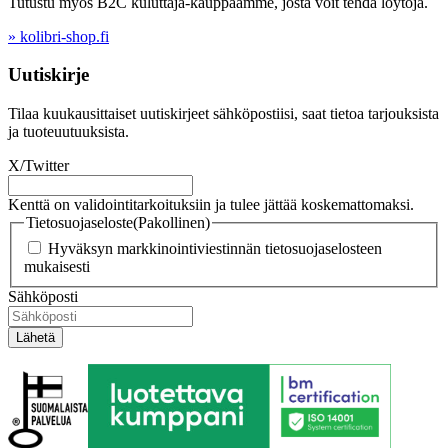
Tutustu myös B2C kuluttaja-kauppaamme, josta voit tehdä löytöjä.
» kolibri-shop.fi
Uutiskirje
Tilaa kuukausittaiset uutiskirjeet sähköpostiisi, saat tietoa tarjouksista
ja tuoteuutuuksista.
X/Twitter
Kenttä on validointitarkoituksiin ja tulee jättää koskemattomaksi.
Tietosuojaseloste
(Pakollinen)
Hyväksyn markkinointiviestinnän tietosuojaselosteen
mukaisesti
Sähköposti