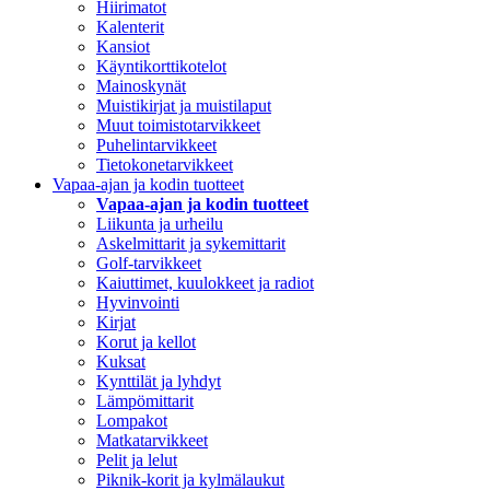
Hiirimatot
Kalenterit
Kansiot
Käyntikorttikotelot
Mainoskynät
Muistikirjat ja muistilaput
Muut toimistotarvikkeet
Puhelintarvikkeet
Tietokonetarvikkeet
Vapaa-ajan ja kodin tuotteet
Vapaa-ajan ja kodin tuotteet
Liikunta ja urheilu
Askelmittarit ja sykemittarit
Golf-tarvikkeet
Kaiuttimet, kuulokkeet ja radiot
Hyvinvointi
Kirjat
Korut ja kellot
Kuksat
Kynttilät ja lyhdyt
Lämpömittarit
Lompakot
Matkatarvikkeet
Pelit ja lelut
Piknik-korit ja kylmälaukut