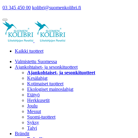
03 345 450 00
kolibri@suomenkolibri.fi
Kaikki tuotteet
Valmistettu Suomessa
Ajankohtaiset- ja sesonkituotteet
Ajankohtaiset- ja sesonkituotteet
Kesälahjat
Kotimaiset tuotteet
Ekologiset mainoslahjat
Etätyö
Herkkusetit
Joulu
Messut
Suomi-tuotteet
Syksy
Talvi
Brändit