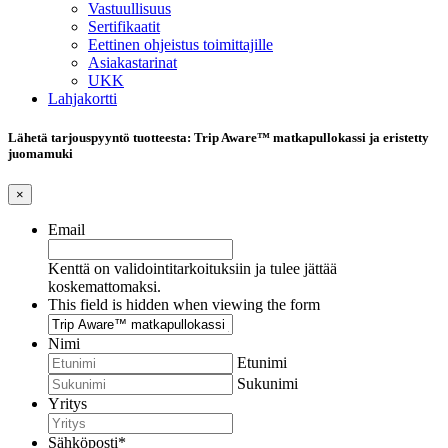
Vastuullisuus
Sertifikaatit
Eettinen ohjeistus toimittajille
Asiakastarinat
UKK
Lahjakortti
Lähetä tarjouspyyntö tuotteesta: Trip Aware™ matkapullokassi ja eristetty
juomamuki
×
Email
Kenttä on validointitarkoituksiin ja tulee jättää
koskemattomaksi.
This field is hidden when viewing the form
Nimi
Etunimi
Sukunimi
Yritys
Sähköposti
*