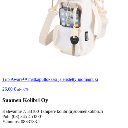
Trip Aware™ matkapullokassi ja eristetty juomamuki
26,00
€
alv. 0%
Suomen Kolibri Oy
Kalevantie 7, 33100 Tampere kolibri(a)suomenkolibri.fi
Puh. (03) 345 45 000
Y-tunnus: 0833183-2