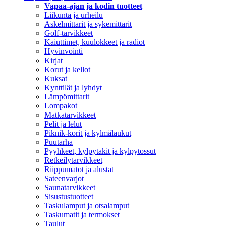
Vapaa-ajan ja kodin tuotteet
Liikunta ja urheilu
Askelmittarit ja sykemittarit
Golf-tarvikkeet
Kaiuttimet, kuulokkeet ja radiot
Hyvinvointi
Kirjat
Korut ja kellot
Kuksat
Kynttilät ja lyhdyt
Lämpömittarit
Lompakot
Matkatarvikkeet
Pelit ja lelut
Piknik-korit ja kylmälaukut
Puutarha
Pyyhkeet, kylpytakit ja kylpytossut
Retkeilytarvikkeet
Riippumatot ja alustat
Sateenvarjot
Saunatarvikkeet
Sisustustuotteet
Taskulamput ja otsalamput
Taskumatit ja termokset
Taulut