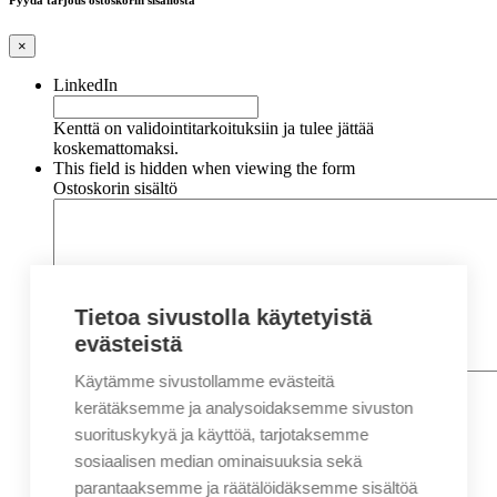
Pyydä tarjous ostoskorin sisällöstä
×
LinkedIn
Kenttä on validointitarkoituksiin ja tulee jättää
koskemattomaksi.
This field is hidden when viewing the form
Ostoskorin sisältö
Tietoa sivustolla käytetyistä
evästeistä
Käytämme sivustollamme evästeitä
Nimi
*
Etunimi
kerätäksemme ja analysoidaksemme sivuston
Sukunimi
suorituskykyä ja käyttöä, tarjotaksemme
Yritys
sosiaalisen median ominaisuuksia sekä
parantaaksemme ja räätälöidäksemme sisältöä
Sähköposti
*