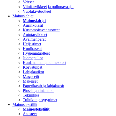
Veitset
Viinitarvikkeet ja pullonavaajat
Vuolukivituotteet
Mainoslahjat
Mainoslahjat
Aurinkolasit
Kustomoitavat tuotteet
Autotarvikkeet
Avaimenperät
Heijastimet
Huulirasvat
Hygieniatuotteet
Juomapullot
Kaulanauhat ja rannekkeet
Korvatulpat
Lahjalaatikot
Magneetit
Makeiset
Paperikassit ja lahjakassit
Pinssit ja rintanapit
Tekniikka
Tulitikut ja sytyttimet
Mainostekstiilit
Mainostekstiilit
Asusteet