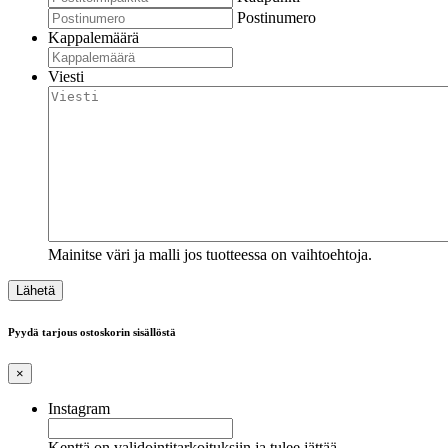
Postinumero
Kappalemäärä
Viesti
Mainitse väri ja malli jos tuotteessa on vaihtoehtoja.
Pyydä tarjous ostoskorin sisällöstä
×
Instagram
Kenttä on validointitarkoituksiin ja tulee jättää