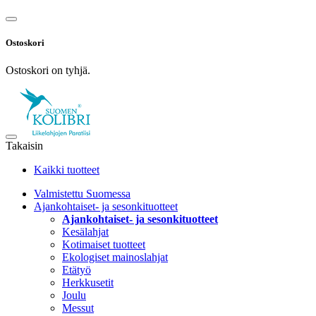
Ostoskori
Ostoskori on tyhjä.
Takaisin
Kaikki tuotteet
Valmistettu Suomessa
Ajankohtaiset- ja sesonkituotteet
Ajankohtaiset- ja sesonkituotteet
Kesälahjat
Kotimaiset tuotteet
Ekologiset mainoslahjat
Etätyö
Herkkusetit
Joulu
Messut