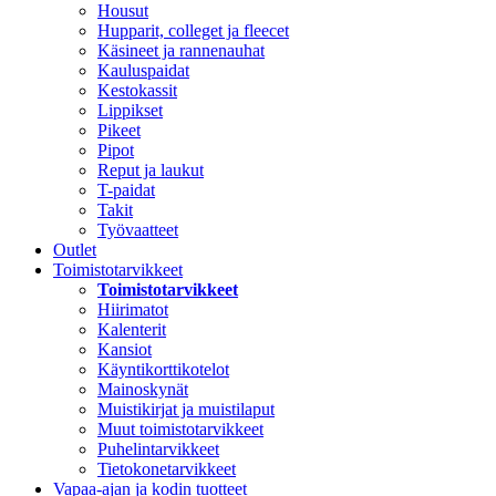
Housut
Hupparit, colleget ja fleecet
Käsineet ja rannenauhat
Kauluspaidat
Kestokassit
Lippikset
Pikeet
Pipot
Reput ja laukut
T-paidat
Takit
Työvaatteet
Outlet
Toimistotarvikkeet
Toimistotarvikkeet
Hiirimatot
Kalenterit
Kansiot
Käyntikorttikotelot
Mainoskynät
Muistikirjat ja muistilaput
Muut toimistotarvikkeet
Puhelintarvikkeet
Tietokonetarvikkeet
Vapaa-ajan ja kodin tuotteet