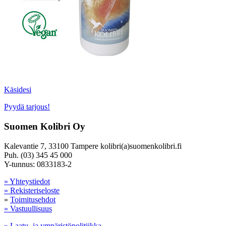
Käsidesi
Pyydä tarjous!
Suomen Kolibri Oy
Kalevantie 7, 33100 Tampere kolibri(a)suomenkolibri.fi
Puh. (03) 345 45 000
Y-tunnus: 0833183-2
» Yhteystiedot
» Rekisteriseloste
»
Toimitusehdot
» Vastuullisuus
» Laatu- ja ympäristöpolitiikka