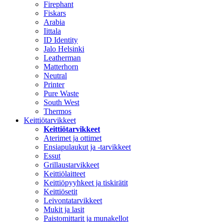
Firephant
Fiskars
Arabia
Iittala
ID Identity
Jalo Helsinki
Leatherman
Matterhorn
Neutral
Printer
Pure Waste
South West
Thermos
Keittiötarvikkeet
Keittiötarvikkeet
Aterimet ja ottimet
Ensiapulaukut ja -tarvikkeet
Essut
Grillaustarvikkeet
Keittiölaitteet
Keittiöpyyhkeet ja tiskirätit
Keittiösetit
Leivontatarvikkeet
Mukit ja lasit
Paistomittarit ja munakellot