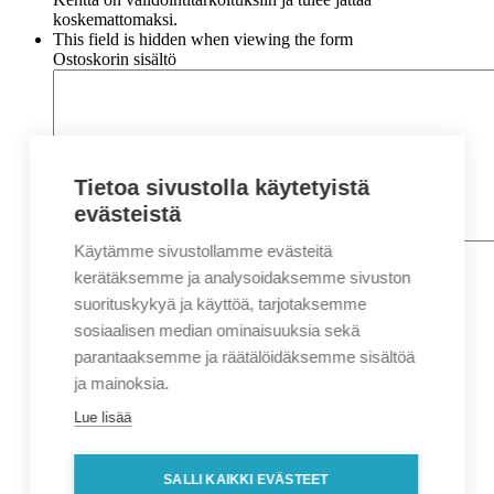
koskemattomaksi.
This field is hidden when viewing the form
Ostoskorin sisältö
Tietoa sivustolla käytetyistä
evästeistä
Käytämme sivustollamme evästeitä
Nimi
*
Etunimi
kerätäksemme ja analysoidaksemme sivuston
Sukunimi
suorituskykyä ja käyttöä, tarjotaksemme
Yritys
sosiaalisen median ominaisuuksia sekä
parantaaksemme ja räätälöidäksemme sisältöä
Sähköposti
*
ja mainoksia.
Puhelin
*
Lue lisää
Osoitetiedot
Lähiosoite
SALLI KAIKKI EVÄSTEET