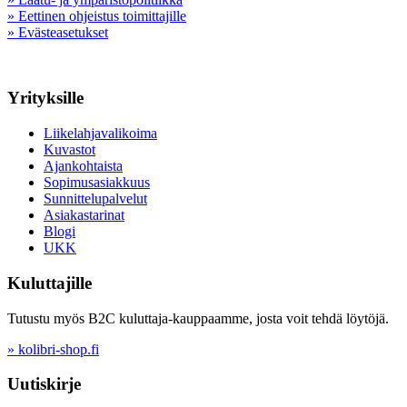
» Eettinen ohjeistus toimittajille
» Evästeasetukset
Yrityksille
Liikelahjavalikoima
Kuvastot
Ajankohtaista
Sopimusasiakkuus
Sunnittelupalvelut
Asiakastarinat
Blogi
UKK
Kuluttajille
Tutustu myös B2C kuluttaja-kauppaamme, josta voit tehdä löytöjä.
» kolibri-shop.fi
Uutiskirje