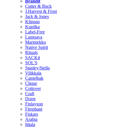
Brändit
Cutter & Buck
J.Harvest & Frost
Jack & Jones
Klippan
Kupilka
Label-Free
Lumoava
Marimekko
Native Spirit
Rituals
SACKit
SOL'S
Stanley/Stella
Vilikkala
Camelbak
Clique
Cottover
Craft
Dorre
Finlayson
Firephant
Fiskars
Arabia
Iittala