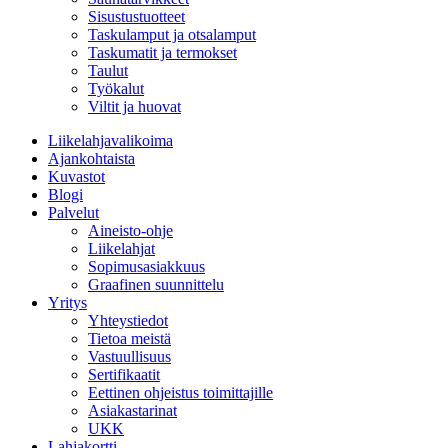
Sisustustuotteet
Taskulamput ja otsalamput
Taskumatit ja termokset
Taulut
Työkalut
Viltit ja huovat
Liikelahjavalikoima
Ajankohtaista
Kuvastot
Blogi
Palvelut
Aineisto-ohje
Liikelahjat
Sopimusasiakkuus
Graafinen suunnittelu
Yritys
Yhteystiedot
Tietoa meistä
Vastuullisuus
Sertifikaatit
Eettinen ohjeistus toimittajille
Asiakastarinat
UKK
Lahjakortti