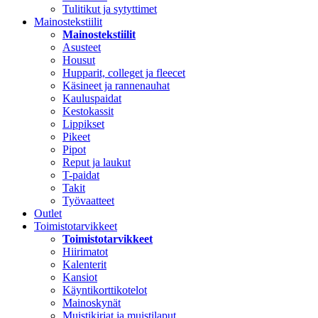
Tulitikut ja sytyttimet
Mainostekstiilit
Mainostekstiilit
Asusteet
Housut
Hupparit, colleget ja fleecet
Käsineet ja rannenauhat
Kauluspaidat
Kestokassit
Lippikset
Pikeet
Pipot
Reput ja laukut
T-paidat
Takit
Työvaatteet
Outlet
Toimistotarvikkeet
Toimistotarvikkeet
Hiirimatot
Kalenterit
Kansiot
Käyntikorttikotelot
Mainoskynät
Muistikirjat ja muistilaput