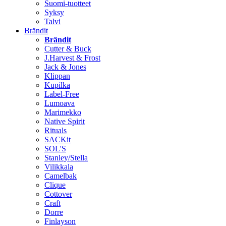
Suomi-tuotteet
Syksy
Talvi
Brändit
Brändit
Cutter & Buck
J.Harvest & Frost
Jack & Jones
Klippan
Kupilka
Label-Free
Lumoava
Marimekko
Native Spirit
Rituals
SACKit
SOL'S
Stanley/Stella
Vilikkala
Camelbak
Clique
Cottover
Craft
Dorre
Finlayson