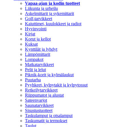
Vapaa-ajan ja kodin tuotteet
Liikunta ja urheilu
Askelmittarit ja sykemittarit
Golf-tarvikkeet
Kaiuttimet, kuulokkeet ja radiot
Hyvinvointi
Kirjat
Korut ja kellot
Kuksat
Kynttilät ja lyhdyt
Lämpömittarit
Lompakot
Matkatarvikkeet
Pelit ja lelut
Piknik-korit ja kylmälaukut
Puutarha
Pyyhkeet, kylpytakit ja kylpytossut
Retkeilytarvikkeet
Riippumatot ja alustat
Sateenvarjot
Saunatarvikkeet
Sisustustuotteet
Taskulamput ja otsalamput
Taskumatit ja termokset
Taulut