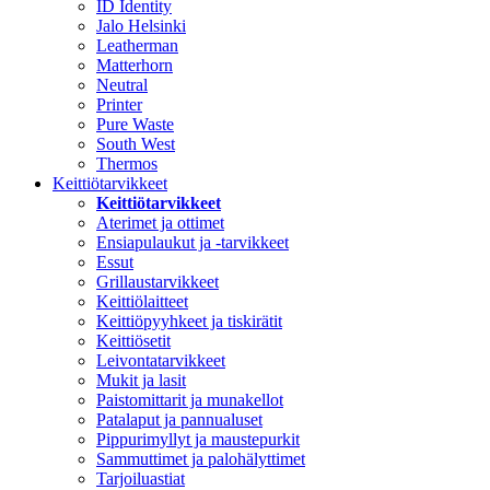
ID Identity
Jalo Helsinki
Leatherman
Matterhorn
Neutral
Printer
Pure Waste
South West
Thermos
Keittiötarvikkeet
Keittiötarvikkeet
Aterimet ja ottimet
Ensiapulaukut ja -tarvikkeet
Essut
Grillaustarvikkeet
Keittiölaitteet
Keittiöpyyhkeet ja tiskirätit
Keittiösetit
Leivontatarvikkeet
Mukit ja lasit
Paistomittarit ja munakellot
Patalaput ja pannualuset
Pippurimyllyt ja maustepurkit
Sammuttimet ja palohälyttimet
Tarjoiluastiat