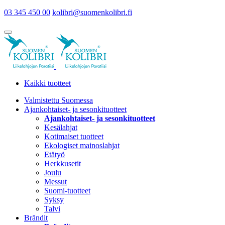
03 345 450 00
kolibri@suomenkolibri.fi
Kaikki tuotteet
Valmistettu Suomessa
Ajankohtaiset- ja sesonkituotteet
Ajankohtaiset- ja sesonkituotteet
Kesälahjat
Kotimaiset tuotteet
Ekologiset mainoslahjat
Etätyö
Herkkusetit
Joulu
Messut
Suomi-tuotteet
Syksy
Talvi
Brändit