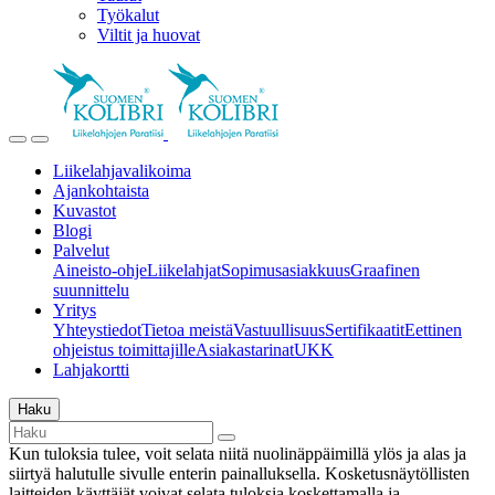
Työkalut
Viltit ja huovat
Liikelahjavalikoima
Ajankohtaista
Kuvastot
Blogi
Palvelut
Aineisto-ohje
Liikelahjat
Sopimusasiakkuus
Graafinen
suunnittelu
Yritys
Yhteystiedot
Tietoa meistä
Vastuullisuus
Sertifikaatit
Eettinen
ohjeistus toimittajille
Asiakastarinat
UKK
Lahjakortti
Haku
Kun tuloksia tulee, voit selata niitä nuolinäppäimillä ylös ja alas ja
siirtyä halutulle sivulle enterin painalluksella. Kosketusnäytöllisten
laitteiden käyttäjät voivat selata tuloksia koskettamalla ja