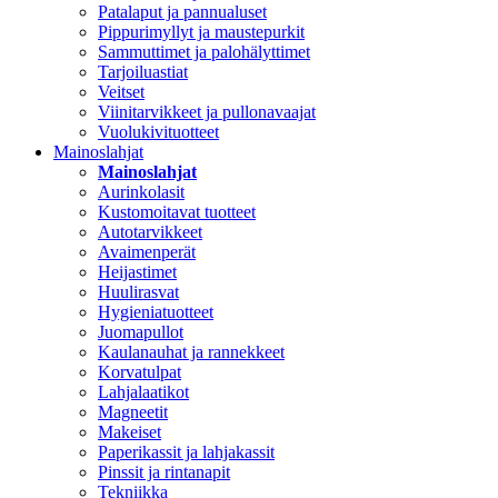
Patalaput ja pannualuset
Pippurimyllyt ja maustepurkit
Sammuttimet ja palohälyttimet
Tarjoiluastiat
Veitset
Viinitarvikkeet ja pullonavaajat
Vuolukivituotteet
Mainoslahjat
Mainoslahjat
Aurinkolasit
Kustomoitavat tuotteet
Autotarvikkeet
Avaimenperät
Heijastimet
Huulirasvat
Hygieniatuotteet
Juomapullot
Kaulanauhat ja rannekkeet
Korvatulpat
Lahjalaatikot
Magneetit
Makeiset
Paperikassit ja lahjakassit
Pinssit ja rintanapit
Tekniikka