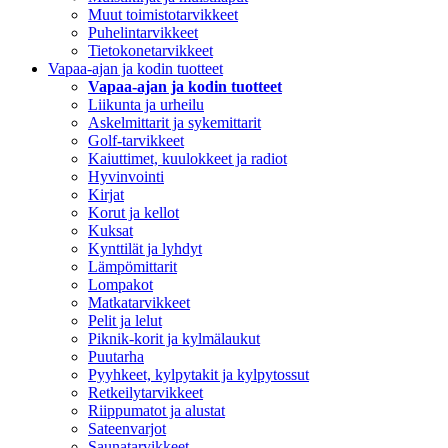
Muut toimistotarvikkeet
Puhelintarvikkeet
Tietokonetarvikkeet
Vapaa-ajan ja kodin tuotteet
Vapaa-ajan ja kodin tuotteet
Liikunta ja urheilu
Askelmittarit ja sykemittarit
Golf-tarvikkeet
Kaiuttimet, kuulokkeet ja radiot
Hyvinvointi
Kirjat
Korut ja kellot
Kuksat
Kynttilät ja lyhdyt
Lämpömittarit
Lompakot
Matkatarvikkeet
Pelit ja lelut
Piknik-korit ja kylmälaukut
Puutarha
Pyyhkeet, kylpytakit ja kylpytossut
Retkeilytarvikkeet
Riippumatot ja alustat
Sateenvarjot
Saunatarvikkeet