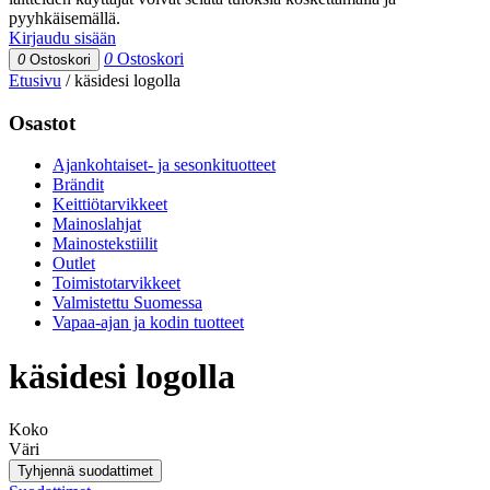
pyyhkäisemällä.
Kirjaudu sisään
0
Ostoskori
0
Ostoskori
Etusivu
/
käsidesi logolla
Osastot
Ajankohtaiset- ja sesonkituotteet
Brändit
Keittiötarvikkeet
Mainoslahjat
Mainostekstiilit
Outlet
Toimistotarvikkeet
Valmistettu Suomessa
Vapaa-ajan ja kodin tuotteet
käsidesi logolla
Koko
Väri
Tyhjennä suodattimet