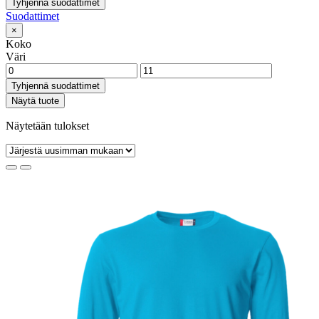
Tyhjennä suodattimet
Suodattimet
×
Koko
Väri
Tyhjennä suodattimet
Näytä tuote
Näytetään tulokset