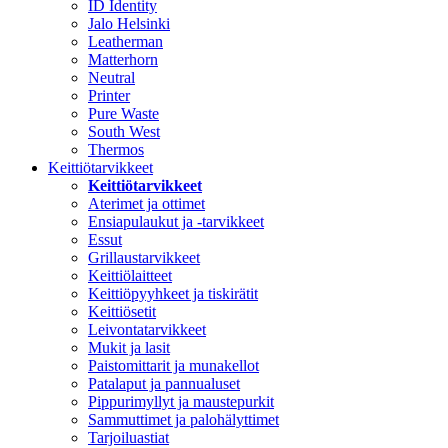
ID Identity
Jalo Helsinki
Leatherman
Matterhorn
Neutral
Printer
Pure Waste
South West
Thermos
Keittiötarvikkeet
Keittiötarvikkeet
Aterimet ja ottimet
Ensiapulaukut ja -tarvikkeet
Essut
Grillaustarvikkeet
Keittiölaitteet
Keittiöpyyhkeet ja tiskirätit
Keittiösetit
Leivontatarvikkeet
Mukit ja lasit
Paistomittarit ja munakellot
Patalaput ja pannualuset
Pippurimyllyt ja maustepurkit
Sammuttimet ja palohälyttimet
Tarjoiluastiat