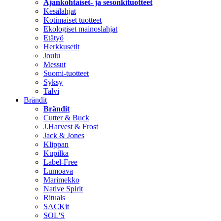
Ajankohtaiset- ja sesonkituotteet
Kesälahjat
Kotimaiset tuotteet
Ekologiset mainoslahjat
Etätyö
Herkkusetit
Joulu
Messut
Suomi-tuotteet
Syksy
Talvi
Brändit
Brändit
Cutter & Buck
J.Harvest & Frost
Jack & Jones
Klippan
Kupilka
Label-Free
Lumoava
Marimekko
Native Spirit
Rituals
SACKit
SOL'S