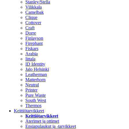
Stanley/Stella
Vilikkala
Camelbak
Clique
Cottover
Craft
Dorre
Finlayson
Firephant
Fiskars
Arabia
Iittala
ID Identity
Jalo Helsinki
Leatherman
Matterhorn
Neutral
Printer
Pure Waste
South West
Thermos
Keittiötarvikkeet
Keittiötarvikkeet
Aterimet ja ottimet
Ensiapulaukut ja -tarvikkeet