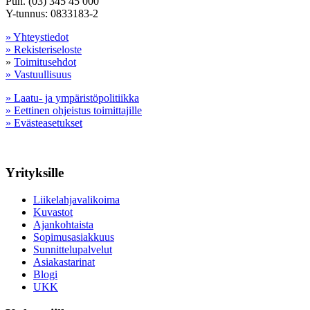
Puh. (03) 345 45 000
Y-tunnus: 0833183-2
» Yhteystiedot
» Rekisteriseloste
»
Toimitusehdot
» Vastuullisuus
» Laatu- ja ympäristöpolitiikka
» Eettinen ohjeistus toimittajille
» Evästeasetukset
Yrityksille
Liikelahjavalikoima
Kuvastot
Ajankohtaista
Sopimusasiakkuus
Sunnittelupalvelut
Asiakastarinat
Blogi
UKK