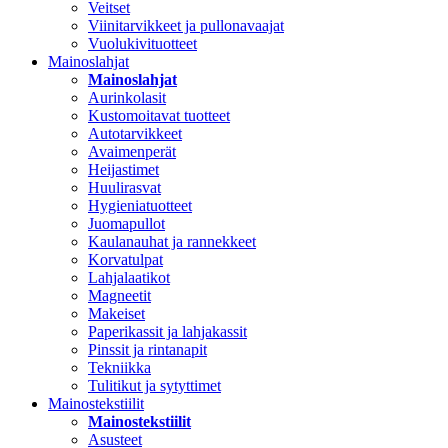
Veitset
Viinitarvikkeet ja pullonavaajat
Vuolukivituotteet
Mainoslahjat
Mainoslahjat
Aurinkolasit
Kustomoitavat tuotteet
Autotarvikkeet
Avaimenperät
Heijastimet
Huulirasvat
Hygieniatuotteet
Juomapullot
Kaulanauhat ja rannekkeet
Korvatulpat
Lahjalaatikot
Magneetit
Makeiset
Paperikassit ja lahjakassit
Pinssit ja rintanapit
Tekniikka
Tulitikut ja sytyttimet
Mainostekstiilit
Mainostekstiilit
Asusteet