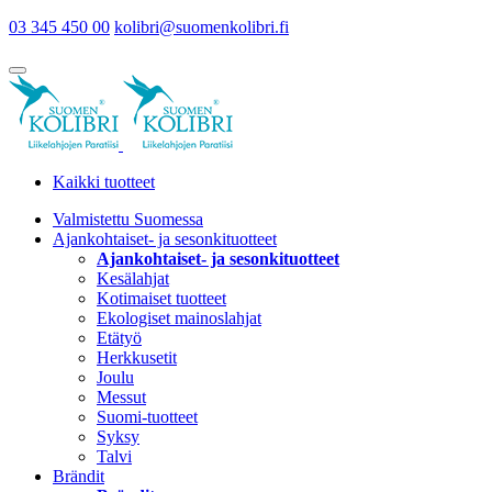
03 345 450 00
kolibri@suomenkolibri.fi
Kaikki tuotteet
Valmistettu Suomessa
Ajankohtaiset- ja sesonkituotteet
Ajankohtaiset- ja sesonkituotteet
Kesälahjat
Kotimaiset tuotteet
Ekologiset mainoslahjat
Etätyö
Herkkusetit
Joulu
Messut
Suomi-tuotteet
Syksy
Talvi
Brändit