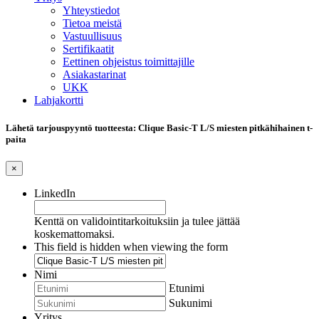
Yhteystiedot
Tietoa meistä
Vastuullisuus
Sertifikaatit
Eettinen ohjeistus toimittajille
Asiakastarinat
UKK
Lahjakortti
Lähetä tarjouspyyntö tuotteesta: Clique Basic-T L/S miesten pitkähihainen t-
paita
×
LinkedIn
Kenttä on validointitarkoituksiin ja tulee jättää
koskemattomaksi.
This field is hidden when viewing the form
Nimi
Etunimi
Sukunimi
Yritys