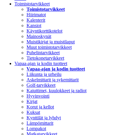
Toimistotarvikkeet
Toimistotarvikkeet
Hiirimatot
Kalenterit
Kansiot
Käyntikorttikotelot
Mainoskynät
Muistikirjat ja muistilaput
Muut toimistotarvikkeet
Puhelintarvikkeet
Tietokonetarvikkeet
Vapaa-ajan ja kodin tuotteet
Vapaa-ajan ja kodin tuotteet
Liikunta ja urheilu
Askelmittarit ja sykemittarit
Golf-tarvikkeet
Kaiuttimet, kuulokkeet ja radiot
Hyvinvointi
Kirjat
Korut ja kellot
Kuksat
Kynttilät ja lyhdyt
Lämpömittarit
Lompakot
Matkatarvikkeet