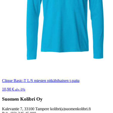
Clique Basic-T L/S miesten pitkähihainen t-paita
10,90
€
alv. 0%
Suomen Kolibri Oy
Kalevantie 7, 33100 Tampere kolibri(a)suomenkolibri.fi