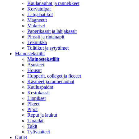
Kaulanauhat ja rannekkeet
Korvatulpat
Lahjalaatikot
Magneetit
Makeiset
Paperikassit ja lahjakassit
Pinssit ja rintanapit
Tekniikka
Tulitikut ja sytyttimet
Mainostekstiilit
Mainostekstiilit
Asusteet
Housut
Hupparit, colleget ja fleecet
Käsineet ja rannenauhat
Kauluspaidat
Kestokassit
Lippikset
Pikeet
Pipot
Reput ja laukut
T-paidat
Takit
Työvaatteet
Outlet