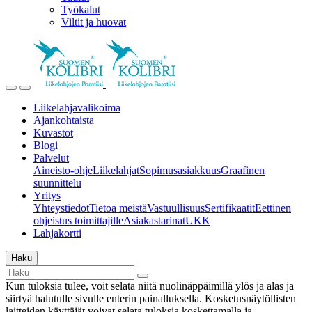
Työkalut
Viltit ja huovat
Liikelahjavalikoima
Ajankohtaista
Kuvastot
Blogi
Palvelut
Aineisto-ohje
Liikelahjat
Sopimusasiakkuus
Graafinen
suunnittelu
Yritys
Yhteystiedot
Tietoa meistä
Vastuullisuus
Sertifikaatit
Eettinen
ohjeistus toimittajille
Asiakastarinat
UKK
Lahjakortti
Haku
Kun tuloksia tulee, voit selata niitä nuolinäppäimillä ylös ja alas ja
siirtyä halutulle sivulle enterin painalluksella. Kosketusnäytöllisten
laitteiden käyttäjät voivat selata tuloksia koskettamalla ja