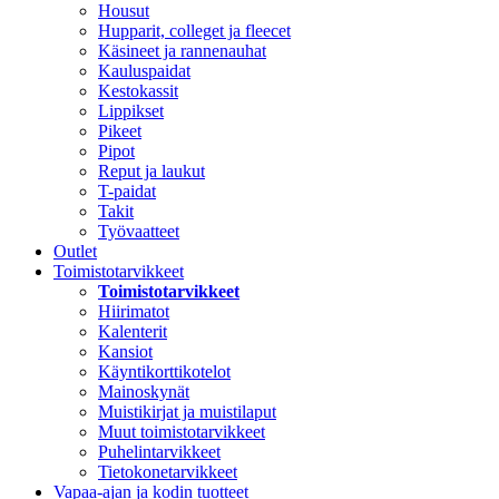
Housut
Hupparit, colleget ja fleecet
Käsineet ja rannenauhat
Kauluspaidat
Kestokassit
Lippikset
Pikeet
Pipot
Reput ja laukut
T-paidat
Takit
Työvaatteet
Outlet
Toimistotarvikkeet
Toimistotarvikkeet
Hiirimatot
Kalenterit
Kansiot
Käyntikorttikotelot
Mainoskynät
Muistikirjat ja muistilaput
Muut toimistotarvikkeet
Puhelintarvikkeet
Tietokonetarvikkeet
Vapaa-ajan ja kodin tuotteet