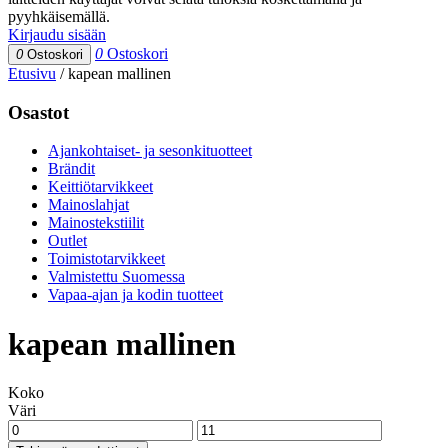
pyyhkäisemällä.
Kirjaudu sisään
0
Ostoskori
0
Ostoskori
Etusivu
/
kapean mallinen
Osastot
Ajankohtaiset- ja sesonkituotteet
Brändit
Keittiötarvikkeet
Mainoslahjat
Mainostekstiilit
Outlet
Toimistotarvikkeet
Valmistettu Suomessa
Vapaa-ajan ja kodin tuotteet
kapean mallinen
Koko
Väri