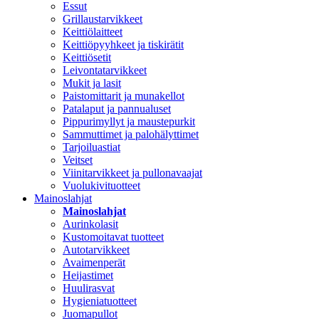
Essut
Grillaustarvikkeet
Keittiölaitteet
Keittiöpyyhkeet ja tiskirätit
Keittiösetit
Leivontatarvikkeet
Mukit ja lasit
Paistomittarit ja munakellot
Patalaput ja pannualuset
Pippurimyllyt ja maustepurkit
Sammuttimet ja palohälyttimet
Tarjoiluastiat
Veitset
Viinitarvikkeet ja pullonavaajat
Vuolukivituotteet
Mainoslahjat
Mainoslahjat
Aurinkolasit
Kustomoitavat tuotteet
Autotarvikkeet
Avaimenperät
Heijastimet
Huulirasvat
Hygieniatuotteet
Juomapullot