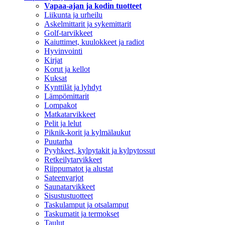
Vapaa-ajan ja kodin tuotteet
Liikunta ja urheilu
Askelmittarit ja sykemittarit
Golf-tarvikkeet
Kaiuttimet, kuulokkeet ja radiot
Hyvinvointi
Kirjat
Korut ja kellot
Kuksat
Kynttilät ja lyhdyt
Lämpömittarit
Lompakot
Matkatarvikkeet
Pelit ja lelut
Piknik-korit ja kylmälaukut
Puutarha
Pyyhkeet, kylpytakit ja kylpytossut
Retkeilytarvikkeet
Riippumatot ja alustat
Sateenvarjot
Saunatarvikkeet
Sisustustuotteet
Taskulamput ja otsalamput
Taskumatit ja termokset
Taulut