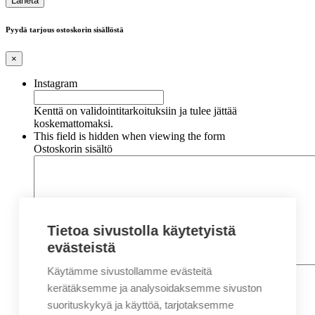
Pyydä tarjous ostoskorin sisällöstä
×
Instagram
Kenttä on validointitarkoituksiin ja tulee jättää
koskemattomaksi.
This field is hidden when viewing the form
Ostoskorin sisältö
Tietoa sivustolla käytetyistä
evästeistä
Käytämme sivustollamme evästeitä
Nimi
*
Etunimi
kerätäksemme ja analysoidaksemme sivuston
Sukunimi
suorituskykyä ja käyttöä, tarjotaksemme