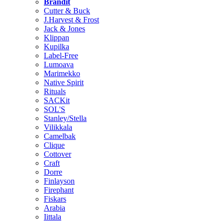
Brändit
Cutter & Buck
J.Harvest & Frost
Jack & Jones
Klippan
Kupilka
Label-Free
Lumoava
Marimekko
Native Spirit
Rituals
SACKit
SOL'S
Stanley/Stella
Vilikkala
Camelbak
Clique
Cottover
Craft
Dorre
Finlayson
Firephant
Fiskars
Arabia
Iittala