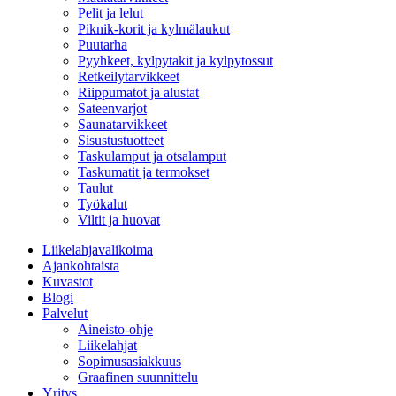
Pelit ja lelut
Piknik-korit ja kylmälaukut
Puutarha
Pyyhkeet, kylpytakit ja kylpytossut
Retkeilytarvikkeet
Riippumatot ja alustat
Sateenvarjot
Saunatarvikkeet
Sisustustuotteet
Taskulamput ja otsalamput
Taskumatit ja termokset
Taulut
Työkalut
Viltit ja huovat
Liikelahjavalikoima
Ajankohtaista
Kuvastot
Blogi
Palvelut
Aineisto-ohje
Liikelahjat
Sopimusasiakkuus
Graafinen suunnittelu
Yritys