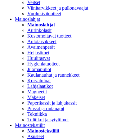
Veitset
Viinitarvikkeet ja pullonavaajat
Vuolukivituotteet
Mainoslahjat
Mainoslahjat
Aurinkolasit
Kustomoitavat tuotteet
Autotarvikkeet
Avaimenperät
Heijastimet
Huulirasvat
Hygieniatuotteet
Juomapullot
Kaulanauhat ja rannekkeet
Korvatulpat
Lahjalaatikot
Magneetit
Makeiset
Paperikassit ja lahjakassit
Pinssit ja rintanapit
Tekniikka
Tulitikut ja sytyttimet
Mainostekstiilit
Mainostekstiilit
Asusteet