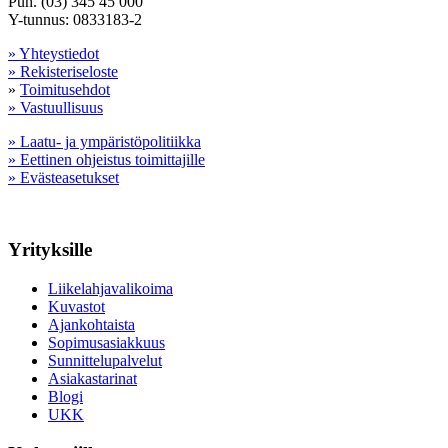
Puh. (03) 345 45 000
Y-tunnus: 0833183-2
» Yhteystiedot
» Rekisteriseloste
»
Toimitusehdot
» Vastuullisuus
» Laatu- ja ympäristöpolitiikka
» Eettinen ohjeistus toimittajille
» Evästeasetukset
Yrityksille
Liikelahjavalikoima
Kuvastot
Ajankohtaista
Sopimusasiakkuus
Sunnittelupalvelut
Asiakastarinat
Blogi
UKK