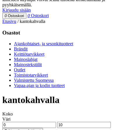
pyyhkäisemällä.
Kirjaudu sisään
0
Ostoskori
0
Ostoskori
Etusivu
/
kantokahvalla
Osastot
Ajankohtaiset- ja sesonkituotteet
Brändit
Keittiötarvikkeet
Mainoslahjat
Mainostekstiilit
Outlet
Toimistotarvikkeet
Valmistettu Suomessa
Vapaa-ajan ja kodin tuotteet
kantokahvalla
Koko
Väri