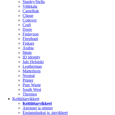
Stanley/Stella
Vilikkala
Camelbak
Clique
Cottover
Craft
Dorre
Finlayson
Firephant
Fiskars
Arabia
Iittala
ID Identity
Jalo Helsinki
Leatherman
Matterhorn
Neutral
Printer
Pure Waste
South West
Thermos
Keittiötarvikkeet
Keittiötarvikkeet
Aterimet ja ottimet
Ensiapulaukut ja -tarvikkeet