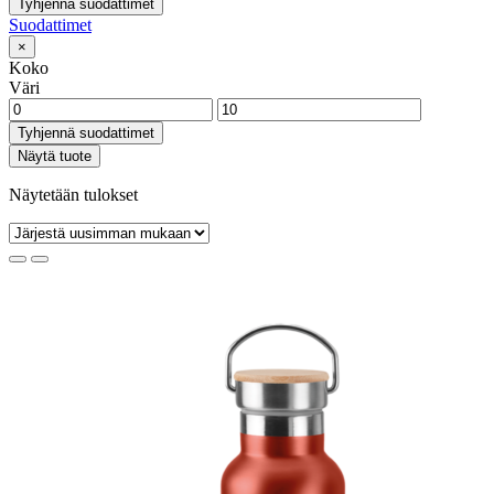
Tyhjennä suodattimet
Suodattimet
×
Koko
Väri
Tyhjennä suodattimet
Näytä tuote
Näytetään tulokset