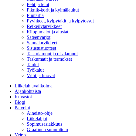
Pelit ja lelut
Piknik-korit ja kylmälaukut
Puutarha
Pyyhkeet, kylpytakit ja kylpytossut
Retkeilytarvikkeet
Riippumatot ja alustat
Sateenvarjot
Saunatarvikkeet
Sisustustuotteet
Taskulamput ja otsalamput
Taskumatit ja termokset
Taulut
Työkalut
Viltit ja huovat
Liikelahjavalikoima
Ajankohtaista
Kuvastot
Blogi
Palvelut
Aineisto-ohje
Liikelahjat
Sopimusasiakkuus
Graafinen suunnittelu
Yritys