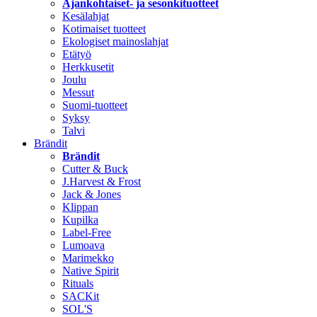
Ajankohtaiset- ja sesonkituotteet
Kesälahjat
Kotimaiset tuotteet
Ekologiset mainoslahjat
Etätyö
Herkkusetit
Joulu
Messut
Suomi-tuotteet
Syksy
Talvi
Brändit
Brändit
Cutter & Buck
J.Harvest & Frost
Jack & Jones
Klippan
Kupilka
Label-Free
Lumoava
Marimekko
Native Spirit
Rituals
SACKit
SOL'S