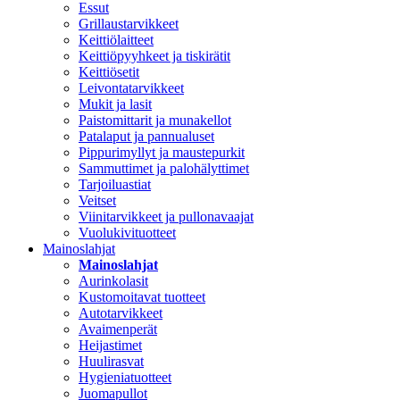
Essut
Grillaustarvikkeet
Keittiölaitteet
Keittiöpyyhkeet ja tiskirätit
Keittiösetit
Leivontatarvikkeet
Mukit ja lasit
Paistomittarit ja munakellot
Patalaput ja pannualuset
Pippurimyllyt ja maustepurkit
Sammuttimet ja palohälyttimet
Tarjoiluastiat
Veitset
Viinitarvikkeet ja pullonavaajat
Vuolukivituotteet
Mainoslahjat
Mainoslahjat
Aurinkolasit
Kustomoitavat tuotteet
Autotarvikkeet
Avaimenperät
Heijastimet
Huulirasvat
Hygieniatuotteet
Juomapullot