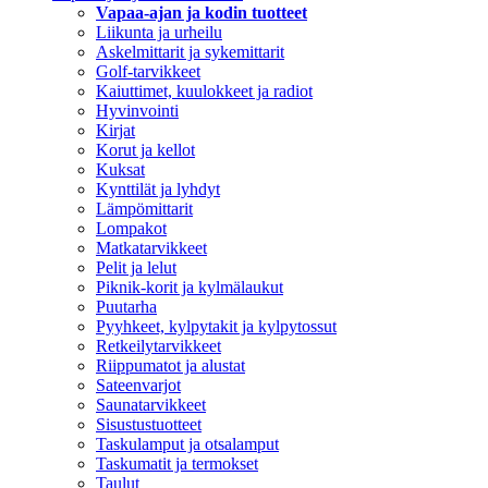
Vapaa-ajan ja kodin tuotteet
Liikunta ja urheilu
Askelmittarit ja sykemittarit
Golf-tarvikkeet
Kaiuttimet, kuulokkeet ja radiot
Hyvinvointi
Kirjat
Korut ja kellot
Kuksat
Kynttilät ja lyhdyt
Lämpömittarit
Lompakot
Matkatarvikkeet
Pelit ja lelut
Piknik-korit ja kylmälaukut
Puutarha
Pyyhkeet, kylpytakit ja kylpytossut
Retkeilytarvikkeet
Riippumatot ja alustat
Sateenvarjot
Saunatarvikkeet
Sisustustuotteet
Taskulamput ja otsalamput
Taskumatit ja termokset
Taulut