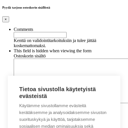
Pyydä tarjous ostoskorin sisällöstä
×
Comments
Kenttä on validointitarkoituksiin ja tulee jättää
koskemattomaksi.
This field is hidden when viewing the form
Ostoskorin sisältö
Tietoa sivustolla käytetyistä
evästeistä
Käytämme sivustollamme evästeitä
Nimi
*
Etunimi
kerätäksemme ja analysoidaksemme sivuston
Sukunimi
suorituskykyä ja käyttöä, tarjotaksemme
Yritys
sosiaalisen median ominaisuuksia sekä