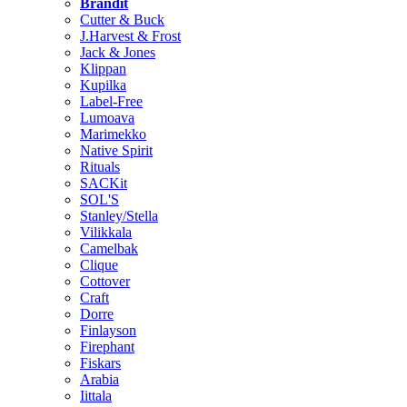
Brändit
Cutter & Buck
J.Harvest & Frost
Jack & Jones
Klippan
Kupilka
Label-Free
Lumoava
Marimekko
Native Spirit
Rituals
SACKit
SOL'S
Stanley/Stella
Vilikkala
Camelbak
Clique
Cottover
Craft
Dorre
Finlayson
Firephant
Fiskars
Arabia
Iittala