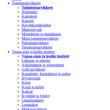
Toimistotarvikkeet
Toimistotarvikkeet
Hiirimatot
Kalenterit
Kansiot
Käyntikorttikotelot
Mainoskynät
Muistikirjat ja muistilaput
Muut toimistotarvikkeet
Puhelintarvikkeet
Tietokonetarvikkeet
Vapaa-ajan ja kodin tuotteet
Vapaa-ajan ja kodin tuotteet
Liikunta ja urheilu
Askelmittarit ja sykemittarit
Golf-tarvikkeet
Kaiuttimet, kuulokkeet ja radiot
Hyvinvointi
Kirjat
Korut ja kellot
Kuksat
Kynttilät ja lyhdyt
Lämpömittarit
Lompakot
Matkatarvikkeet