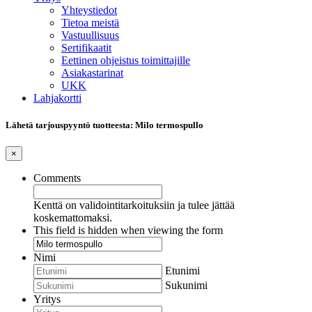
Yhteystiedot
Tietoa meistä
Vastuullisuus
Sertifikaatit
Eettinen ohjeistus toimittajille
Asiakastarinat
UKK
Lahjakortti
Lähetä tarjouspyyntö tuotteesta: Milo termospullo
×
Comments
Kenttä on validointitarkoituksiin ja tulee jättää
koskemattomaksi.
This field is hidden when viewing the form
Nimi
Etunimi
Sukunimi
Yritys