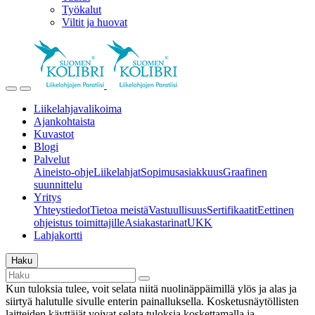
Työkalut
Viltit ja huovat
Liikelahjavalikoima
Ajankohtaista
Kuvastot
Blogi
Palvelut
Aineisto-ohje
Liikelahjat
Sopimusasiakkuus
Graafinen
suunnittelu
Yritys
Yhteystiedot
Tietoa meistä
Vastuullisuus
Sertifikaatit
Eettinen
ohjeistus toimittajille
Asiakastarinat
UKK
Lahjakortti
Haku
Kun tuloksia tulee, voit selata niitä nuolinäppäimillä ylös ja alas ja
siirtyä halutulle sivulle enterin painalluksella. Kosketusnäytöllisten
laitteiden käyttäjät voivat selata tuloksia koskettamalla ja