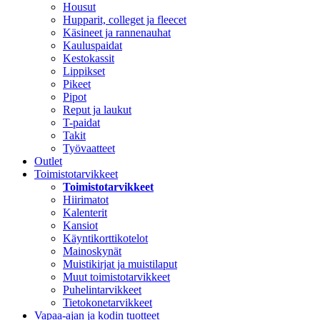
Housut
Hupparit, colleget ja fleecet
Käsineet ja rannenauhat
Kauluspaidat
Kestokassit
Lippikset
Pikeet
Pipot
Reput ja laukut
T-paidat
Takit
Työvaatteet
Outlet
Toimistotarvikkeet
Toimistotarvikkeet
Hiirimatot
Kalenterit
Kansiot
Käyntikorttikotelot
Mainoskynät
Muistikirjat ja muistilaput
Muut toimistotarvikkeet
Puhelintarvikkeet
Tietokonetarvikkeet
Vapaa-ajan ja kodin tuotteet