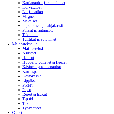
Kaulanauhat ja rannekkeet
Korvatulpat
Lahjalaatikot
Magneetit
Makeiset
Paperikassit ja lahjakassit
Pinssit ja rintanapit
Tekniikka
Tulitikut ja sytyttimet
Mainostekstiilit
Mainostekstiilit
Asusteet
Housut
Hupparit, colleget ja fleecet
Käsineet ja rannenauhat
Kauluspaidat
Kestokassit
Lippikset
Pikeet
Pipot
Reput ja laukut
T-paidat
Takit
Työvaatteet
Outlet