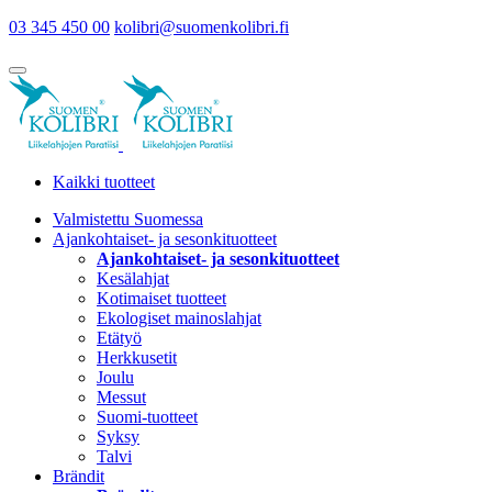
03 345 450 00
kolibri@suomenkolibri.fi
Kaikki tuotteet
Valmistettu Suomessa
Ajankohtaiset- ja sesonkituotteet
Ajankohtaiset- ja sesonkituotteet
Kesälahjat
Kotimaiset tuotteet
Ekologiset mainoslahjat
Etätyö
Herkkusetit
Joulu
Messut
Suomi-tuotteet
Syksy
Talvi
Brändit