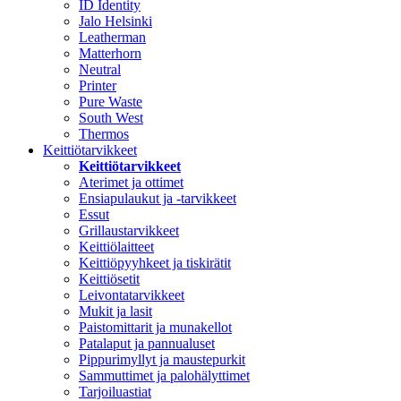
ID Identity
Jalo Helsinki
Leatherman
Matterhorn
Neutral
Printer
Pure Waste
South West
Thermos
Keittiötarvikkeet
Keittiötarvikkeet
Aterimet ja ottimet
Ensiapulaukut ja -tarvikkeet
Essut
Grillaustarvikkeet
Keittiölaitteet
Keittiöpyyhkeet ja tiskirätit
Keittiösetit
Leivontatarvikkeet
Mukit ja lasit
Paistomittarit ja munakellot
Patalaput ja pannualuset
Pippurimyllyt ja maustepurkit
Sammuttimet ja palohälyttimet
Tarjoiluastiat