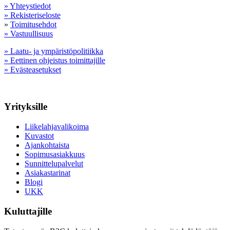
» Yhteystiedot
» Rekisteriseloste
»
Toimitusehdot
» Vastuullisuus
» Laatu- ja ympäristöpolitiikka
» Eettinen ohjeistus toimittajille
» Evästeasetukset
Yrityksille
Liikelahjavalikoima
Kuvastot
Ajankohtaista
Sopimusasiakkuus
Sunnittelupalvelut
Asiakastarinat
Blogi
UKK
Kuluttajille