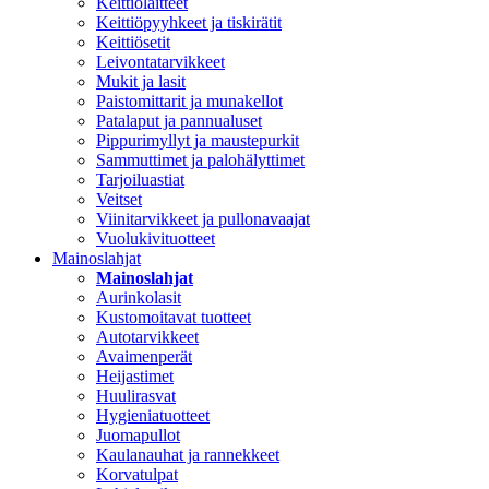
Keittiölaitteet
Keittiöpyyhkeet ja tiskirätit
Keittiösetit
Leivontatarvikkeet
Mukit ja lasit
Paistomittarit ja munakellot
Patalaput ja pannualuset
Pippurimyllyt ja maustepurkit
Sammuttimet ja palohälyttimet
Tarjoiluastiat
Veitset
Viinitarvikkeet ja pullonavaajat
Vuolukivituotteet
Mainoslahjat
Mainoslahjat
Aurinkolasit
Kustomoitavat tuotteet
Autotarvikkeet
Avaimenperät
Heijastimet
Huulirasvat
Hygieniatuotteet
Juomapullot
Kaulanauhat ja rannekkeet
Korvatulpat