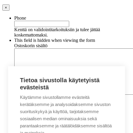
×
Phone
Kenttä on validointitarkoituksiin ja tulee jättää
koskemattomaksi.
This field is hidden when viewing the form
Ostoskorin sisältö
Tietoa sivustolla käytetyistä
evästeistä
Käytämme sivustollamme evästeitä
Nimi
*
Etunimi
kerätäksemme ja analysoidaksemme sivuston
Sukunimi
suorituskykyä ja käyttöä, tarjotaksemme
Yritys
sosiaalisen median ominaisuuksia sekä
parantaaksemme ja räätälöidäksemme sisältöä
Sähköposti
*
ja mainoksia.