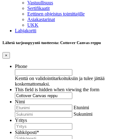
Vastuullisuus
Sertifikaatit
Eettinen ohjeistus toimittajille
Asiakastarinat
UKK
Lahjakortti
Lähetä tarjouspyyntö tuotteesta: Cottover Canvas reppu
×
Phone
Kenttä on validointitarkoituksiin ja tulee jättää
koskemattomaksi.
This field is hidden when viewing the form
Nimi
Etunimi
Sukunimi
Yritys
Sähköposti
*