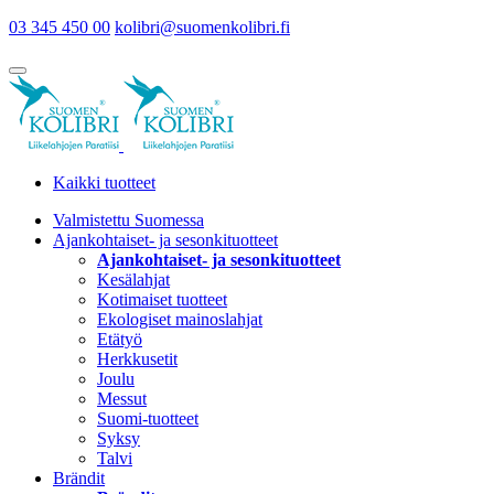
03 345 450 00
kolibri@suomenkolibri.fi
Kaikki tuotteet
Valmistettu Suomessa
Ajankohtaiset- ja sesonkituotteet
Ajankohtaiset- ja sesonkituotteet
Kesälahjat
Kotimaiset tuotteet
Ekologiset mainoslahjat
Etätyö
Herkkusetit
Joulu
Messut
Suomi-tuotteet
Syksy
Talvi
Brändit