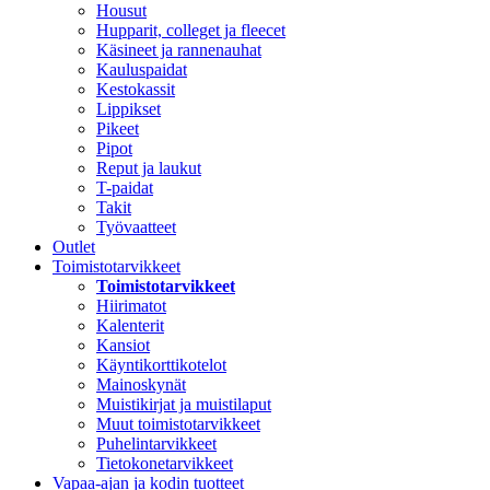
Housut
Hupparit, colleget ja fleecet
Käsineet ja rannenauhat
Kauluspaidat
Kestokassit
Lippikset
Pikeet
Pipot
Reput ja laukut
T-paidat
Takit
Työvaatteet
Outlet
Toimistotarvikkeet
Toimistotarvikkeet
Hiirimatot
Kalenterit
Kansiot
Käyntikorttikotelot
Mainoskynät
Muistikirjat ja muistilaput
Muut toimistotarvikkeet
Puhelintarvikkeet
Tietokonetarvikkeet
Vapaa-ajan ja kodin tuotteet