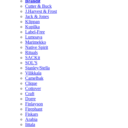
Brändit
Cutter & Buck
J.Harvest & Frost
Jack & Jones
Klippan
Kupilka
Label-Free
Lumoava
Marimekko
Native Spirit
Rituals
SACKit
SOL'S
Stanley/Stella
Vilikkala
Camelbak
Clique
Cottover
Craft
Dorre
Finlayson
Firephant
Fiskars
Arabia
Iittala