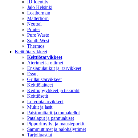
ID Identity
Jalo Helsinki
Leatherman
Matterhorn
Neutral
Printer
Pure Waste
South West
Thermos
Keittiötarvikkeet
Keittiötarvikkeet
Aterimet ja ottimet
Ensiapulaukut ja -tarvikkeet
Essut
Grillaustarvikkeet
Keittiölaitteet
Keittiöpyyhkeet ja tiskirätit
Keittiösetit
Leivontatarvikkeet
Mukit ja lasit
Paistomittarit ja munakellot
Patalaput ja pannualuset
Pippurimyllyt ja maustepurkit
Sammuttimet ja palohälyttimet
Tarjoiluastiat