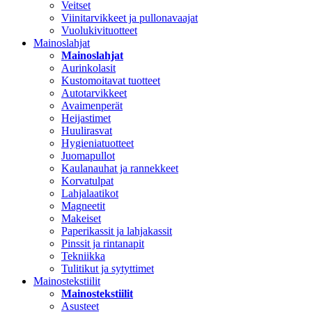
Veitset
Viinitarvikkeet ja pullonavaajat
Vuolukivituotteet
Mainoslahjat
Mainoslahjat
Aurinkolasit
Kustomoitavat tuotteet
Autotarvikkeet
Avaimenperät
Heijastimet
Huulirasvat
Hygieniatuotteet
Juomapullot
Kaulanauhat ja rannekkeet
Korvatulpat
Lahjalaatikot
Magneetit
Makeiset
Paperikassit ja lahjakassit
Pinssit ja rintanapit
Tekniikka
Tulitikut ja sytyttimet
Mainostekstiilit
Mainostekstiilit
Asusteet