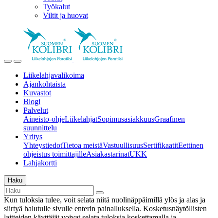
Työkalut
Viltit ja huovat
Liikelahjavalikoima
Ajankohtaista
Kuvastot
Blogi
Palvelut
Aineisto-ohje
Liikelahjat
Sopimusasiakkuus
Graafinen
suunnittelu
Yritys
Yhteystiedot
Tietoa meistä
Vastuullisuus
Sertifikaatit
Eettinen
ohjeistus toimittajille
Asiakastarinat
UKK
Lahjakortti
Haku
Kun tuloksia tulee, voit selata niitä nuolinäppäimillä ylös ja alas ja
siirtyä halutulle sivulle enterin painalluksella. Kosketusnäytöllisten
laitteiden käyttäjät voivat selata tuloksia koskettamalla ja