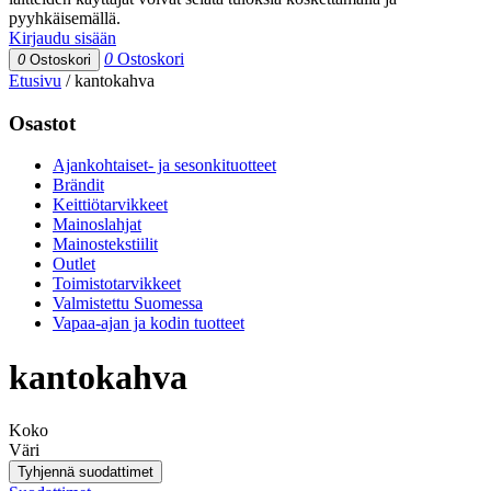
pyyhkäisemällä.
Kirjaudu sisään
0
Ostoskori
0
Ostoskori
Etusivu
/
kantokahva
Osastot
Ajankohtaiset- ja sesonkituotteet
Brändit
Keittiötarvikkeet
Mainoslahjat
Mainostekstiilit
Outlet
Toimistotarvikkeet
Valmistettu Suomessa
Vapaa-ajan ja kodin tuotteet
kantokahva
Koko
Väri
Tyhjennä suodattimet