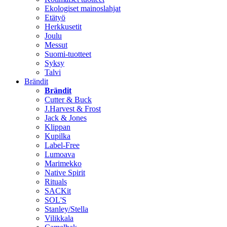
Ekologiset mainoslahjat
Etätyö
Herkkusetit
Joulu
Messut
Suomi-tuotteet
Syksy
Talvi
Brändit
Brändit
Cutter & Buck
J.Harvest & Frost
Jack & Jones
Klippan
Kupilka
Label-Free
Lumoava
Marimekko
Native Spirit
Rituals
SACKit
SOL'S
Stanley/Stella
Vilikkala