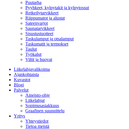
Puutarha
Pyyhkeet, kylpytakit ja kylpytossut
Retkeilytarvikkeet
Riippumatot ja alustat
Sateenvarjot
Saunatarvikkeet
Sisustustuotteet
Taskulamput ja otsalamput
Taskumatit ja termokset
Taulut
Työkalut
Viltit ja huovat
Liikelahjavalikoima
Ajankohtaista
Kuvastot
Blogi
Palvelut
Aineisto-ohje
Liikelahjat
Sopimusasiakkuus
Graafinen suunnittelu
Yritys
Yhteystiedot
Tietoa meistä