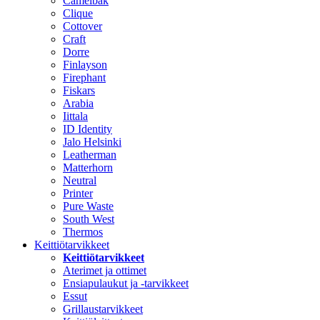
Camelbak
Clique
Cottover
Craft
Dorre
Finlayson
Firephant
Fiskars
Arabia
Iittala
ID Identity
Jalo Helsinki
Leatherman
Matterhorn
Neutral
Printer
Pure Waste
South West
Thermos
Keittiötarvikkeet
Keittiötarvikkeet
Aterimet ja ottimet
Ensiapulaukut ja -tarvikkeet
Essut
Grillaustarvikkeet