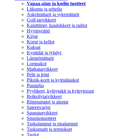
Vapaa-ajan ja kodin tuotteet
Liikunta ja urheilu
Askelmittarit ja sykemittarit
Golf-tarvikkeet
Kaiuttimet, kuulokkeet ja radiot
Hyvinvointi
Kirjat
Korut ja kellot
Kuksat
Kynttilät ja lyhdyt
Lämpömittarit
Lompakot
Matkatarvikkeet
Pelit ja lelut
Piknik-korit ja kylmälaukut
Puutarha
Pyyhkeet, kylpytakit ja kylpytossut
Retkeilytarvikkeet
Riippumatot ja alustat
Sateenvarjot
Saunatarvikkeet
Sisustustuotteet
Taskulamput ja otsalamput
Taskumatit ja termokset
Taulut