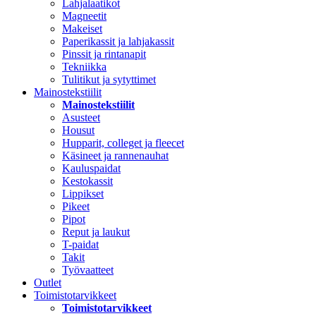
Lahjalaatikot
Magneetit
Makeiset
Paperikassit ja lahjakassit
Pinssit ja rintanapit
Tekniikka
Tulitikut ja sytyttimet
Mainostekstiilit
Mainostekstiilit
Asusteet
Housut
Hupparit, colleget ja fleecet
Käsineet ja rannenauhat
Kauluspaidat
Kestokassit
Lippikset
Pikeet
Pipot
Reput ja laukut
T-paidat
Takit
Työvaatteet
Outlet
Toimistotarvikkeet
Toimistotarvikkeet