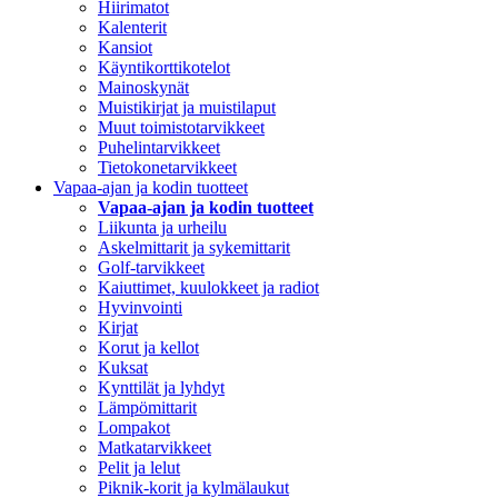
Hiirimatot
Kalenterit
Kansiot
Käyntikorttikotelot
Mainoskynät
Muistikirjat ja muistilaput
Muut toimistotarvikkeet
Puhelintarvikkeet
Tietokonetarvikkeet
Vapaa-ajan ja kodin tuotteet
Vapaa-ajan ja kodin tuotteet
Liikunta ja urheilu
Askelmittarit ja sykemittarit
Golf-tarvikkeet
Kaiuttimet, kuulokkeet ja radiot
Hyvinvointi
Kirjat
Korut ja kellot
Kuksat
Kynttilät ja lyhdyt
Lämpömittarit
Lompakot
Matkatarvikkeet
Pelit ja lelut
Piknik-korit ja kylmälaukut