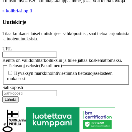
Tutustu myös B2C kuluttaja-kauppaamme, josta voit tehdä löytöjä.
» kolibri-shop.fi
Uutiskirje
Tilaa kuukausittaiset uutiskirjeet sähköpostiisi, saat tietoa tarjouksista
ja tuoteuutuuksista.
URL
Kenttä on validointitarkoituksiin ja tulee jättää koskemattomaksi.
Tietosuojaseloste
(Pakollinen)
Hyväksyn markkinointiviestinnän tietosuojaselosteen
mukaisesti
Sähköposti