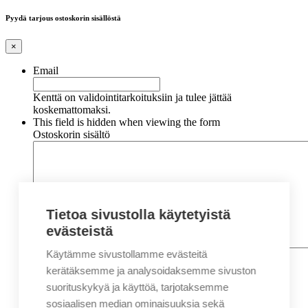
Pyydä tarjous ostoskorin sisällöstä
×
Email
Kenttä on validointitarkoituksiin ja tulee jättää
koskemattomaksi.
This field is hidden when viewing the form
Ostoskorin sisältö
Tietoa sivustolla käytetyistä
evästeistä
Käytämme sivustollamme evästeitä
Nimi
*
Etunimi
kerätäksemme ja analysoidaksemme sivuston
Sukunimi
suorituskykyä ja käyttöä, tarjotaksemme
Yritys
sosiaalisen median ominaisuuksia sekä