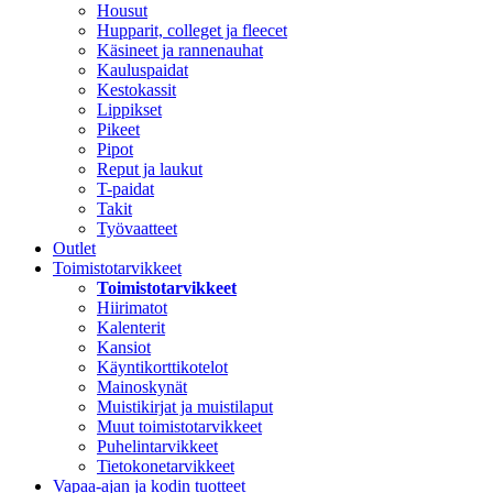
Housut
Hupparit, colleget ja fleecet
Käsineet ja rannenauhat
Kauluspaidat
Kestokassit
Lippikset
Pikeet
Pipot
Reput ja laukut
T-paidat
Takit
Työvaatteet
Outlet
Toimistotarvikkeet
Toimistotarvikkeet
Hiirimatot
Kalenterit
Kansiot
Käyntikorttikotelot
Mainoskynät
Muistikirjat ja muistilaput
Muut toimistotarvikkeet
Puhelintarvikkeet
Tietokonetarvikkeet
Vapaa-ajan ja kodin tuotteet