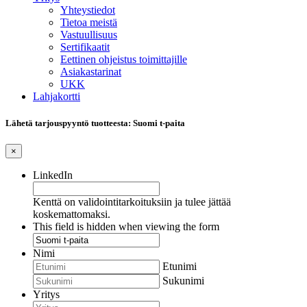
Yhteystiedot
Tietoa meistä
Vastuullisuus
Sertifikaatit
Eettinen ohjeistus toimittajille
Asiakastarinat
UKK
Lahjakortti
Lähetä tarjouspyyntö tuotteesta: Suomi t-paita
×
LinkedIn
Kenttä on validointitarkoituksiin ja tulee jättää
koskemattomaksi.
This field is hidden when viewing the form
Nimi
Etunimi
Sukunimi
Yritys