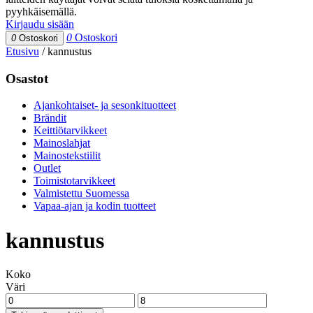
pyyhkäisemällä.
Kirjaudu sisään
0
Ostoskori
0
Ostoskori
Etusivu
/
kannustus
Osastot
Ajankohtaiset- ja sesonkituotteet
Brändit
Keittiötarvikkeet
Mainoslahjat
Mainostekstiilit
Outlet
Toimistotarvikkeet
Valmistettu Suomessa
Vapaa-ajan ja kodin tuotteet
kannustus
Koko
Väri