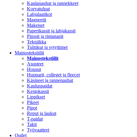
Kaulanauhat ja rannekkeet
Korvatulpat
Lahjalaatikot
Magneetit
Makeiset
Paperikassit ja lahjakassit
Pinssit ja rintanapit
Tekniikka
Tulitikut ja sytyttimet
Mainostekstiilit
Mainostekstiilit
Asusteet
Housut
Hupparit, colleget ja fleecet
Käsineet ja rannenauhat
Kauluspaidat
Kestokassit
Lippikset
Pikeet
Pipot
Reput ja laukut
T-paidat
Takit
Työvaatteet
Outlet