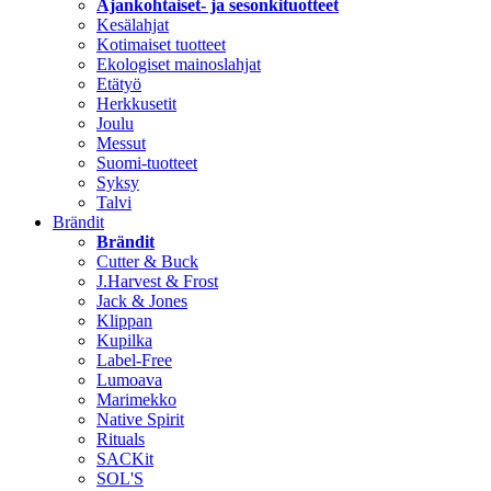
Ajankohtaiset- ja sesonkituotteet
Kesälahjat
Kotimaiset tuotteet
Ekologiset mainoslahjat
Etätyö
Herkkusetit
Joulu
Messut
Suomi-tuotteet
Syksy
Talvi
Brändit
Brändit
Cutter & Buck
J.Harvest & Frost
Jack & Jones
Klippan
Kupilka
Label-Free
Lumoava
Marimekko
Native Spirit
Rituals
SACKit
SOL'S