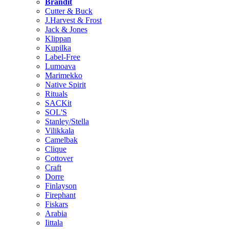
Brändit
Cutter & Buck
J.Harvest & Frost
Jack & Jones
Klippan
Kupilka
Label-Free
Lumoava
Marimekko
Native Spirit
Rituals
SACKit
SOL'S
Stanley/Stella
Vilikkala
Camelbak
Clique
Cottover
Craft
Dorre
Finlayson
Firephant
Fiskars
Arabia
Iittala