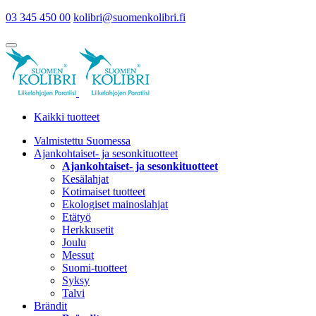
03 345 450 00
kolibri@suomenkolibri.fi
Kaikki tuotteet
Valmistettu Suomessa
Ajankohtaiset- ja sesonkituotteet
Ajankohtaiset- ja sesonkituotteet
Kesälahjat
Kotimaiset tuotteet
Ekologiset mainoslahjat
Etätyö
Herkkusetit
Joulu
Messut
Suomi-tuotteet
Syksy
Talvi
Brändit