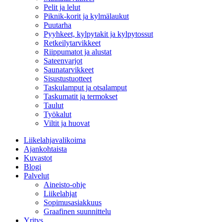
Pelit ja lelut
Piknik-korit ja kylmälaukut
Puutarha
Pyyhkeet, kylpytakit ja kylpytossut
Retkeilytarvikkeet
Riippumatot ja alustat
Sateenvarjot
Saunatarvikkeet
Sisustustuotteet
Taskulamput ja otsalamput
Taskumatit ja termokset
Taulut
Työkalut
Viltit ja huovat
Liikelahjavalikoima
Ajankohtaista
Kuvastot
Blogi
Palvelut
Aineisto-ohje
Liikelahjat
Sopimusasiakkuus
Graafinen suunnittelu
Yritys