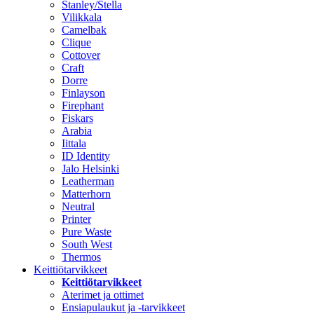
Stanley/Stella
Vilikkala
Camelbak
Clique
Cottover
Craft
Dorre
Finlayson
Firephant
Fiskars
Arabia
Iittala
ID Identity
Jalo Helsinki
Leatherman
Matterhorn
Neutral
Printer
Pure Waste
South West
Thermos
Keittiötarvikkeet
Keittiötarvikkeet
Aterimet ja ottimet
Ensiapulaukut ja -tarvikkeet