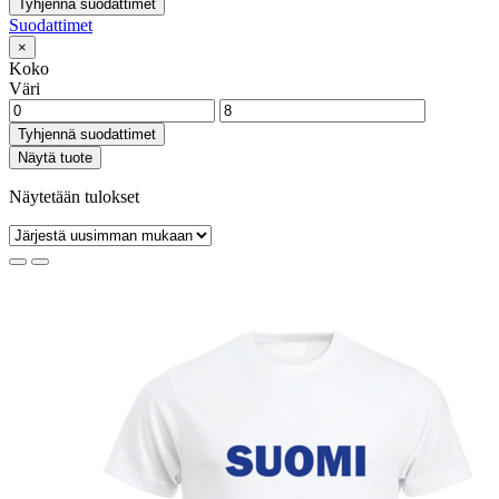
Tyhjennä suodattimet
Suodattimet
×
Koko
Väri
Tyhjennä suodattimet
Näytä tuote
Näytetään tulokset