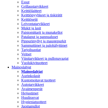
Essut
Grillaustarvikkeet
Keittiölaitteet
Keittiöpyyhkeet ja tiskirätit
Keittiösetit
Leivontatarvikkeet
Mukit ja lasit
Paistomittarit ja munakellot
Patalaput ja pannualuset
Pippurimyllyt ja maustepurkit
Sammuttimet ja palohälyttimet
Tarjoiluastiat
Veitset
Viinitarvikkeet ja pullonavaajat
Vuolukivituotteet
Mainoslahjat
Mainoslahjat
Aurinkolasit
Kustomoitavat tuotteet
Autotarvikkeet
Avaimenperät
Heijastimet
Huulirasvat
Hygieniatuotteet
Juomapullot