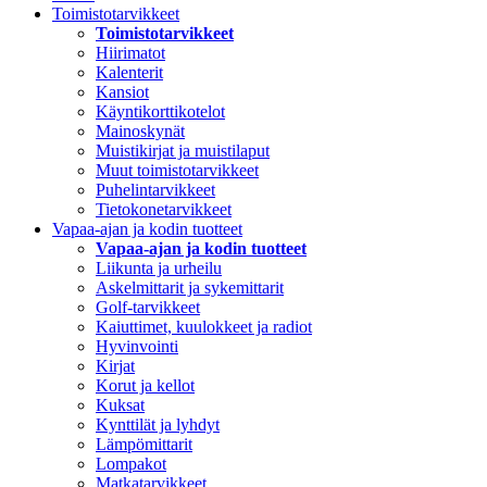
Toimistotarvikkeet
Toimistotarvikkeet
Hiirimatot
Kalenterit
Kansiot
Käyntikorttikotelot
Mainoskynät
Muistikirjat ja muistilaput
Muut toimistotarvikkeet
Puhelintarvikkeet
Tietokonetarvikkeet
Vapaa-ajan ja kodin tuotteet
Vapaa-ajan ja kodin tuotteet
Liikunta ja urheilu
Askelmittarit ja sykemittarit
Golf-tarvikkeet
Kaiuttimet, kuulokkeet ja radiot
Hyvinvointi
Kirjat
Korut ja kellot
Kuksat
Kynttilät ja lyhdyt
Lämpömittarit
Lompakot
Matkatarvikkeet