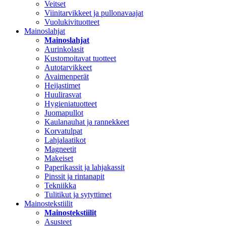
Veitset
Viinitarvikkeet ja pullonavaajat
Vuolukivituotteet
Mainoslahjat
Mainoslahjat
Aurinkolasit
Kustomoitavat tuotteet
Autotarvikkeet
Avaimenperät
Heijastimet
Huulirasvat
Hygieniatuotteet
Juomapullot
Kaulanauhat ja rannekkeet
Korvatulpat
Lahjalaatikot
Magneetit
Makeiset
Paperikassit ja lahjakassit
Pinssit ja rintanapit
Tekniikka
Tulitikut ja sytyttimet
Mainostekstiilit
Mainostekstiilit
Asusteet