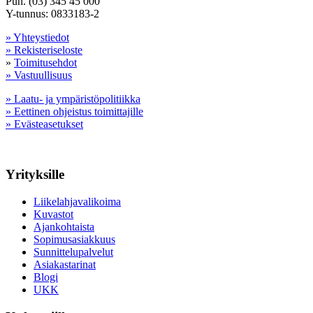
Puh. (03) 345 45 000
Y-tunnus: 0833183-2
» Yhteystiedot
» Rekisteriseloste
»
Toimitusehdot
» Vastuullisuus
» Laatu- ja ympäristöpolitiikka
» Eettinen ohjeistus toimittajille
» Evästeasetukset
Yrityksille
Liikelahjavalikoima
Kuvastot
Ajankohtaista
Sopimusasiakkuus
Sunnittelupalvelut
Asiakastarinat
Blogi
UKK