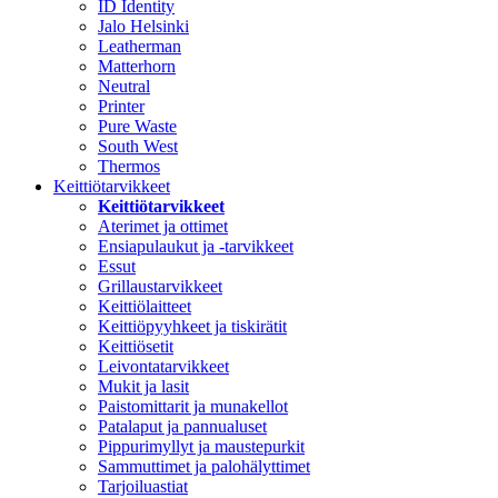
ID Identity
Jalo Helsinki
Leatherman
Matterhorn
Neutral
Printer
Pure Waste
South West
Thermos
Keittiötarvikkeet
Keittiötarvikkeet
Aterimet ja ottimet
Ensiapulaukut ja -tarvikkeet
Essut
Grillaustarvikkeet
Keittiölaitteet
Keittiöpyyhkeet ja tiskirätit
Keittiösetit
Leivontatarvikkeet
Mukit ja lasit
Paistomittarit ja munakellot
Patalaput ja pannualuset
Pippurimyllyt ja maustepurkit
Sammuttimet ja palohälyttimet
Tarjoiluastiat