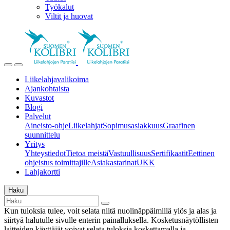
Työkalut
Viltit ja huovat
Liikelahjavalikoima
Ajankohtaista
Kuvastot
Blogi
Palvelut
Aineisto-ohje
Liikelahjat
Sopimusasiakkuus
Graafinen
suunnittelu
Yritys
Yhteystiedot
Tietoa meistä
Vastuullisuus
Sertifikaatit
Eettinen
ohjeistus toimittajille
Asiakastarinat
UKK
Lahjakortti
Haku
Kun tuloksia tulee, voit selata niitä nuolinäppäimillä ylös ja alas ja
siirtyä halutulle sivulle enterin painalluksella. Kosketusnäytöllisten
laitteiden käyttäjät voivat selata tuloksia koskettamalla ja