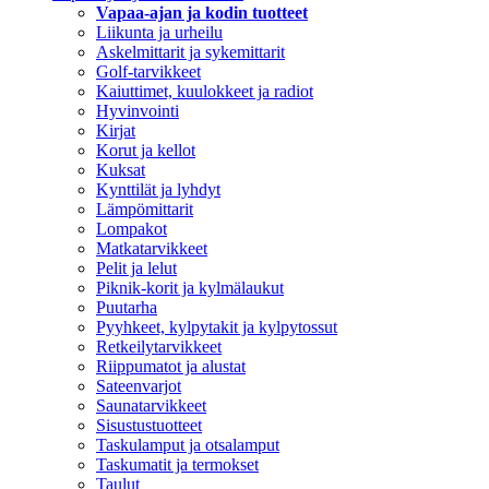
Vapaa-ajan ja kodin tuotteet
Liikunta ja urheilu
Askelmittarit ja sykemittarit
Golf-tarvikkeet
Kaiuttimet, kuulokkeet ja radiot
Hyvinvointi
Kirjat
Korut ja kellot
Kuksat
Kynttilät ja lyhdyt
Lämpömittarit
Lompakot
Matkatarvikkeet
Pelit ja lelut
Piknik-korit ja kylmälaukut
Puutarha
Pyyhkeet, kylpytakit ja kylpytossut
Retkeilytarvikkeet
Riippumatot ja alustat
Sateenvarjot
Saunatarvikkeet
Sisustustuotteet
Taskulamput ja otsalamput
Taskumatit ja termokset
Taulut