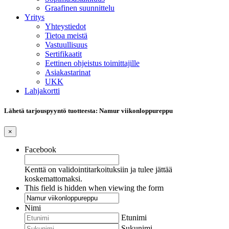
Graafinen suunnittelu
Yritys
Yhteystiedot
Tietoa meistä
Vastuullisuus
Sertifikaatit
Eettinen ohjeistus toimittajille
Asiakastarinat
UKK
Lahjakortti
Lähetä tarjouspyyntö tuotteesta: Namur viikonloppureppu
×
Facebook
Kenttä on validointitarkoituksiin ja tulee jättää
koskemattomaksi.
This field is hidden when viewing the form
Nimi
Etunimi
Sukunimi