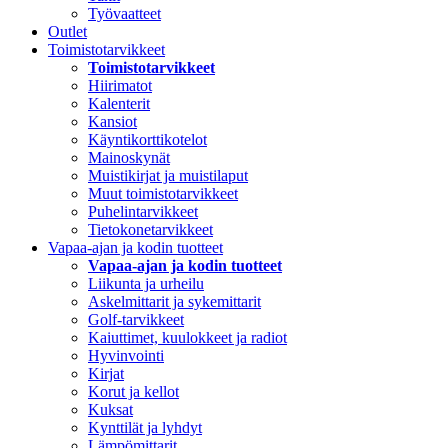
Työvaatteet
Outlet
Toimistotarvikkeet
Toimistotarvikkeet
Hiirimatot
Kalenterit
Kansiot
Käyntikorttikotelot
Mainoskynät
Muistikirjat ja muistilaput
Muut toimistotarvikkeet
Puhelintarvikkeet
Tietokonetarvikkeet
Vapaa-ajan ja kodin tuotteet
Vapaa-ajan ja kodin tuotteet
Liikunta ja urheilu
Askelmittarit ja sykemittarit
Golf-tarvikkeet
Kaiuttimet, kuulokkeet ja radiot
Hyvinvointi
Kirjat
Korut ja kellot
Kuksat
Kynttilät ja lyhdyt
Lämpömittarit