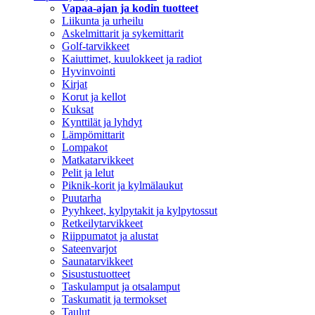
Vapaa-ajan ja kodin tuotteet
Liikunta ja urheilu
Askelmittarit ja sykemittarit
Golf-tarvikkeet
Kaiuttimet, kuulokkeet ja radiot
Hyvinvointi
Kirjat
Korut ja kellot
Kuksat
Kynttilät ja lyhdyt
Lämpömittarit
Lompakot
Matkatarvikkeet
Pelit ja lelut
Piknik-korit ja kylmälaukut
Puutarha
Pyyhkeet, kylpytakit ja kylpytossut
Retkeilytarvikkeet
Riippumatot ja alustat
Sateenvarjot
Saunatarvikkeet
Sisustustuotteet
Taskulamput ja otsalamput
Taskumatit ja termokset
Taulut