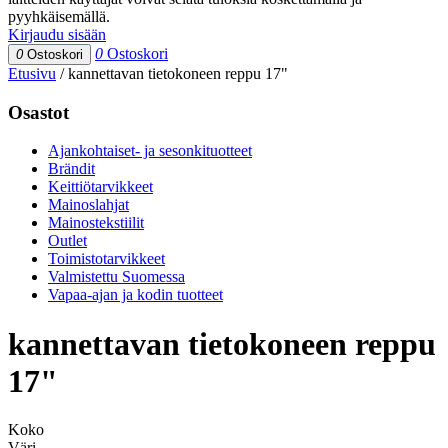
pyyhkäisemällä.
Kirjaudu sisään
0
Ostoskori
0
Ostoskori
Etusivu
/
kannettavan tietokoneen reppu 17"
Osastot
Ajankohtaiset- ja sesonkituotteet
Brändit
Keittiötarvikkeet
Mainoslahjat
Mainostekstiilit
Outlet
Toimistotarvikkeet
Valmistettu Suomessa
Vapaa-ajan ja kodin tuotteet
kannettavan tietokoneen reppu
17"
Koko
Väri