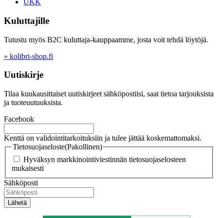
UKK
Kuluttajille
Tutustu myös B2C kuluttaja-kauppaamme, josta voit tehdä löytöjä.
» kolibri-shop.fi
Uutiskirje
Tilaa kuukausittaiset uutiskirjeet sähköpostiisi, saat tietoa tarjouksista
ja tuoteuutuuksista.
Facebook
Kenttä on validointitarkoituksiin ja tulee jättää koskemattomaksi.
Tietosuojaseloste
(Pakollinen)
Hyväksyn markkinointiviestinnän tietosuojaselosteen
mukaisesti
Sähköposti