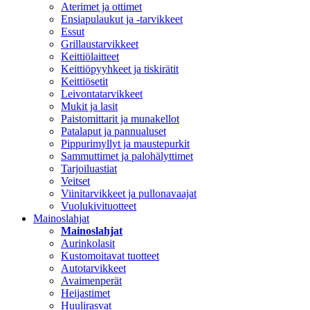
Aterimet ja ottimet
Ensiapulaukut ja -tarvikkeet
Essut
Grillaustarvikkeet
Keittiölaitteet
Keittiöpyyhkeet ja tiskirätit
Keittiösetit
Leivontatarvikkeet
Mukit ja lasit
Paistomittarit ja munakellot
Patalaput ja pannualuset
Pippurimyllyt ja maustepurkit
Sammuttimet ja palohälyttimet
Tarjoiluastiat
Veitset
Viinitarvikkeet ja pullonavaajat
Vuolukivituotteet
Mainoslahjat
Mainoslahjat
Aurinkolasit
Kustomoitavat tuotteet
Autotarvikkeet
Avaimenperät
Heijastimet
Huulirasvat