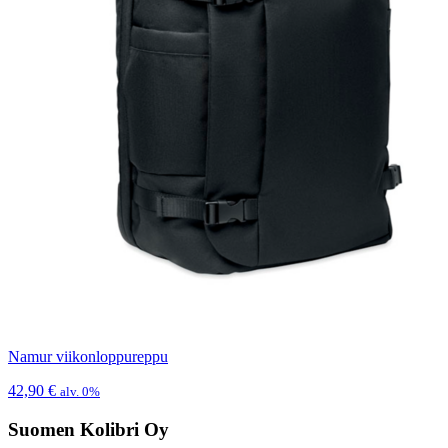
Namur viikonloppureppu
42,90
€
alv. 0%
Suomen Kolibri Oy