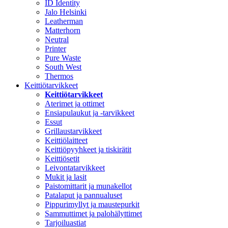
ID Identity
Jalo Helsinki
Leatherman
Matterhorn
Neutral
Printer
Pure Waste
South West
Thermos
Keittiötarvikkeet
Keittiötarvikkeet
Aterimet ja ottimet
Ensiapulaukut ja -tarvikkeet
Essut
Grillaustarvikkeet
Keittiölaitteet
Keittiöpyyhkeet ja tiskirätit
Keittiösetit
Leivontatarvikkeet
Mukit ja lasit
Paistomittarit ja munakellot
Patalaput ja pannualuset
Pippurimyllyt ja maustepurkit
Sammuttimet ja palohälyttimet
Tarjoiluastiat