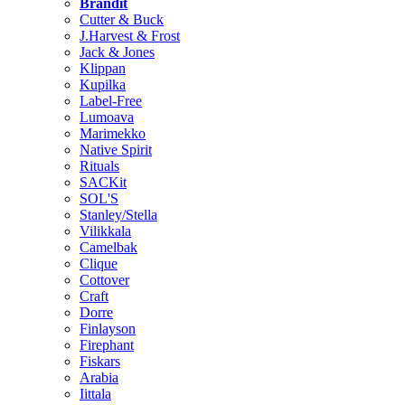
Brändit
Cutter & Buck
J.Harvest & Frost
Jack & Jones
Klippan
Kupilka
Label-Free
Lumoava
Marimekko
Native Spirit
Rituals
SACKit
SOL'S
Stanley/Stella
Vilikkala
Camelbak
Clique
Cottover
Craft
Dorre
Finlayson
Firephant
Fiskars
Arabia
Iittala