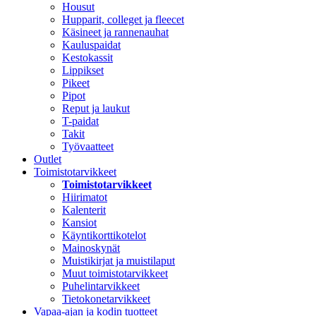
Housut
Hupparit, colleget ja fleecet
Käsineet ja rannenauhat
Kauluspaidat
Kestokassit
Lippikset
Pikeet
Pipot
Reput ja laukut
T-paidat
Takit
Työvaatteet
Outlet
Toimistotarvikkeet
Toimistotarvikkeet
Hiirimatot
Kalenterit
Kansiot
Käyntikorttikotelot
Mainoskynät
Muistikirjat ja muistilaput
Muut toimistotarvikkeet
Puhelintarvikkeet
Tietokonetarvikkeet
Vapaa-ajan ja kodin tuotteet