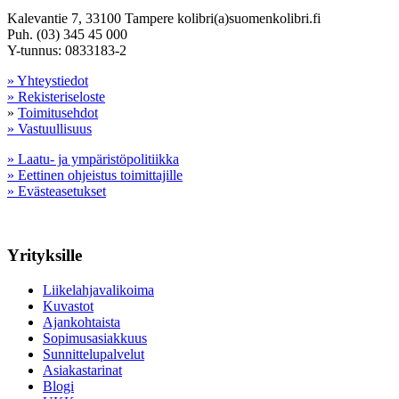
Kalevantie 7, 33100 Tampere kolibri(a)suomenkolibri.fi
Puh. (03) 345 45 000
Y-tunnus: 0833183-2
» Yhteystiedot
» Rekisteriseloste
»
Toimitusehdot
» Vastuullisuus
» Laatu- ja ympäristöpolitiikka
» Eettinen ohjeistus toimittajille
» Evästeasetukset
Yrityksille
Liikelahjavalikoima
Kuvastot
Ajankohtaista
Sopimusasiakkuus
Sunnittelupalvelut
Asiakastarinat
Blogi