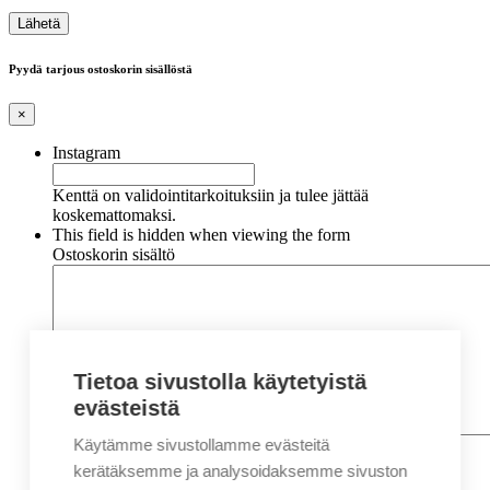
Pyydä tarjous ostoskorin sisällöstä
×
Instagram
Kenttä on validointitarkoituksiin ja tulee jättää
koskemattomaksi.
This field is hidden when viewing the form
Ostoskorin sisältö
Tietoa sivustolla käytetyistä
evästeistä
Käytämme sivustollamme evästeitä
Nimi
*
Etunimi
kerätäksemme ja analysoidaksemme sivuston