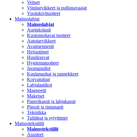
Veitset
Viinitarvikkeet ja pullonavaajat
Vuolukivituotteet
Mainoslahjat
Mainoslahjat
Aurinkolasit
Kustomoitavat tuotteet
Autotarvikkeet
Avaimenperät
Heijastimet
Huulirasvat
Hygieniatuotteet
Juomapullot
Kaulanauhat ja rannekkeet
Korvatulpat
Lahjalaatikot
Magneetit
Makeiset
Paperikassit ja lahjakassit
Pinssit ja rintanapit
Tekniikka
Tulitikut ja sytyttimet
Mainostekstiilit
Mainostekstiilit
Asusteet