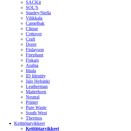
SACKit
SOL'S
Stanley/Stella
Vilikkala
Camelbak
Clique
Cottover
Craft
Dorre
Finlayson
Firephant
Fiskars
Arabia
Iittala
ID Identity
Jalo Helsinki
Leatherman
Matterhorn
Neutral
Printer
Pure Waste
South West
Thermos
Keittiötarvikkeet
Keittiötarvikkeet