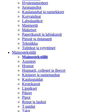
Hygieniatuotteet
Juomapullot
Kaulanauhat ja rannekkeet
Korvatulpat
Lahjalaatikot
Magneetit
Makeiset
Paperikassit ja lahjakassit
Pinssit ja rintanapit
Tekniikka
Tulitikut ja sytyttimet
Mainostekstiilit
Mainostekstiilit
Asusteet
Housut
Hupparit, colleget ja fleecet
Käsineet ja rannenauhat
Kauluspaidat
Kestokassit
Lippikset
Pikeet
Pipot
Reput ja laukut
T-paidat
Takit