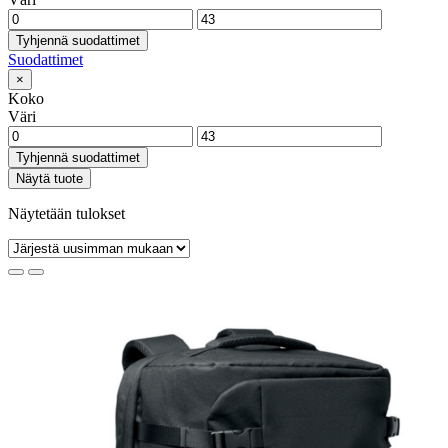
Tyhjennä suodattimet
Suodattimet
×
Koko
Väri
Tyhjennä suodattimet
Näytä tuote
Näytetään tulokset