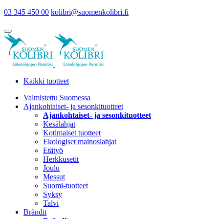
03 345 450 00
kolibri@suomenkolibri.fi
Kaikki tuotteet
Valmistettu Suomessa
Ajankohtaiset- ja sesonkituotteet
Ajankohtaiset- ja sesonkituotteet
Kesälahjat
Kotimaiset tuotteet
Ekologiset mainoslahjat
Etätyö
Herkkusetit
Joulu
Messut
Suomi-tuotteet
Syksy
Talvi
Brändit