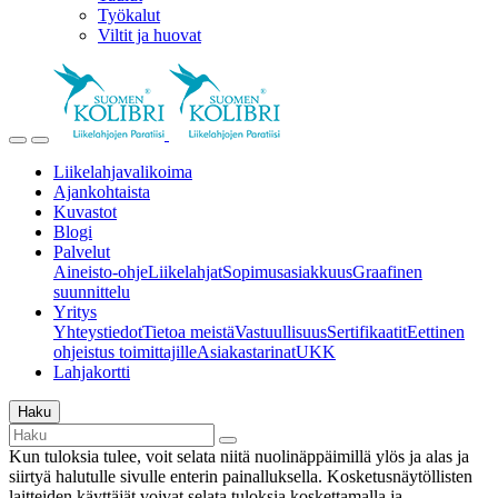
Työkalut
Viltit ja huovat
Liikelahjavalikoima
Ajankohtaista
Kuvastot
Blogi
Palvelut
Aineisto-ohje
Liikelahjat
Sopimusasiakkuus
Graafinen
suunnittelu
Yritys
Yhteystiedot
Tietoa meistä
Vastuullisuus
Sertifikaatit
Eettinen
ohjeistus toimittajille
Asiakastarinat
UKK
Lahjakortti
Haku
Kun tuloksia tulee, voit selata niitä nuolinäppäimillä ylös ja alas ja
siirtyä halutulle sivulle enterin painalluksella. Kosketusnäytöllisten
laitteiden käyttäjät voivat selata tuloksia koskettamalla ja