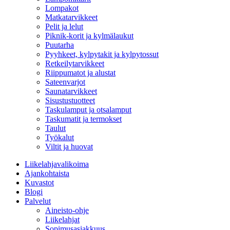
Lompakot
Matkatarvikkeet
Pelit ja lelut
Piknik-korit ja kylmälaukut
Puutarha
Pyyhkeet, kylpytakit ja kylpytossut
Retkeilytarvikkeet
Riippumatot ja alustat
Sateenvarjot
Saunatarvikkeet
Sisustustuotteet
Taskulamput ja otsalamput
Taskumatit ja termokset
Taulut
Työkalut
Viltit ja huovat
Liikelahjavalikoima
Ajankohtaista
Kuvastot
Blogi
Palvelut
Aineisto-ohje
Liikelahjat
Sopimusasiakkuus