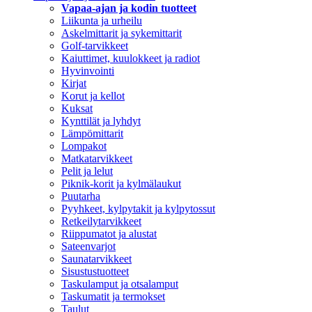
Vapaa-ajan ja kodin tuotteet
Liikunta ja urheilu
Askelmittarit ja sykemittarit
Golf-tarvikkeet
Kaiuttimet, kuulokkeet ja radiot
Hyvinvointi
Kirjat
Korut ja kellot
Kuksat
Kynttilät ja lyhdyt
Lämpömittarit
Lompakot
Matkatarvikkeet
Pelit ja lelut
Piknik-korit ja kylmälaukut
Puutarha
Pyyhkeet, kylpytakit ja kylpytossut
Retkeilytarvikkeet
Riippumatot ja alustat
Sateenvarjot
Saunatarvikkeet
Sisustustuotteet
Taskulamput ja otsalamput
Taskumatit ja termokset
Taulut