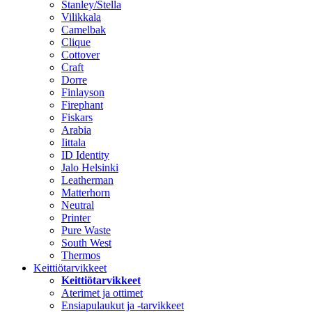
Stanley/Stella
Vilikkala
Camelbak
Clique
Cottover
Craft
Dorre
Finlayson
Firephant
Fiskars
Arabia
Iittala
ID Identity
Jalo Helsinki
Leatherman
Matterhorn
Neutral
Printer
Pure Waste
South West
Thermos
Keittiötarvikkeet
Keittiötarvikkeet
Aterimet ja ottimet
Ensiapulaukut ja -tarvikkeet