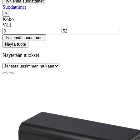
Tyhjennä suodattimet
Suodattimet
×
Koko
Väri
Tyhjennä suodattimet
Näytä tuote
Näytetään tulokset