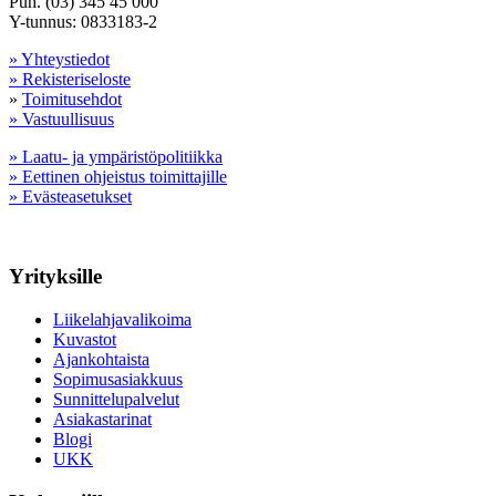
Puh. (03) 345 45 000
Y-tunnus: 0833183-2
» Yhteystiedot
» Rekisteriseloste
»
Toimitusehdot
» Vastuullisuus
» Laatu- ja ympäristöpolitiikka
» Eettinen ohjeistus toimittajille
» Evästeasetukset
Yrityksille
Liikelahjavalikoima
Kuvastot
Ajankohtaista
Sopimusasiakkuus
Sunnittelupalvelut
Asiakastarinat
Blogi
UKK