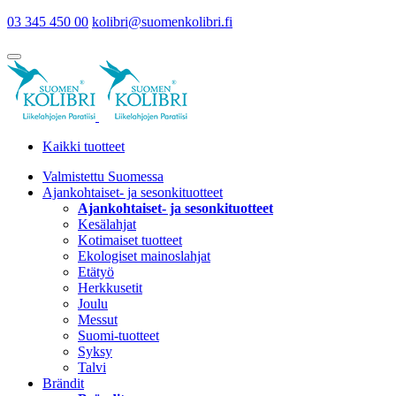
03 345 450 00
kolibri@suomenkolibri.fi
Kaikki tuotteet
Valmistettu Suomessa
Ajankohtaiset- ja sesonkituotteet
Ajankohtaiset- ja sesonkituotteet
Kesälahjat
Kotimaiset tuotteet
Ekologiset mainoslahjat
Etätyö
Herkkusetit
Joulu
Messut
Suomi-tuotteet
Syksy
Talvi
Brändit