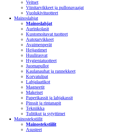
Veitset
Viinitarvikkeet ja pullonavaajat
Vuolukivituotteet
Mainoslahjat
Mainoslahjat
Aurinkolasit
Kustomoitavat tuotteet
Autotarvikkeet
Avaimenperät
Heijastimet
Huulirasvat
Hygieniatuotteet
Juomapullot
Kaulanauhat ja rannekkeet
Korvatulpat
Lahjalaatikot
Magneetit
Makeiset
Paperikassit ja lahjakassit
Pinssit ja rintanapit
Tekniikka
Tulitikut ja sytyttimet
Mainostekstiilit
Mainostekstiilit
Asusteet