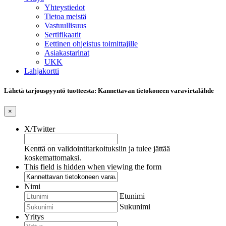
Yhteystiedot
Tietoa meistä
Vastuullisuus
Sertifikaatit
Eettinen ohjeistus toimittajille
Asiakastarinat
UKK
Lahjakortti
Lähetä tarjouspyyntö tuotteesta: Kannettavan tietokoneen varavirtalähde
×
X/Twitter
Kenttä on validointitarkoituksiin ja tulee jättää
koskemattomaksi.
This field is hidden when viewing the form
Nimi
Etunimi
Sukunimi
Yritys