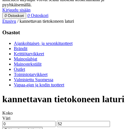
pyyhkäisemällä.
Kirjaudu sisään
0
Ostoskori
0
Ostoskori
Etusivu
/
kannettavan tietokoneen laturi
Osastot
Ajankohtaiset- ja sesonkituotteet
Brändit
Keittiötarvikkeet
Mainoslahjat
Mainostekstiilit
Outlet
Toimistotarvikkeet
Valmistettu Suomessa
Vapaa-ajan ja kodin tuotteet
kannettavan tietokoneen laturi
Koko
Väri