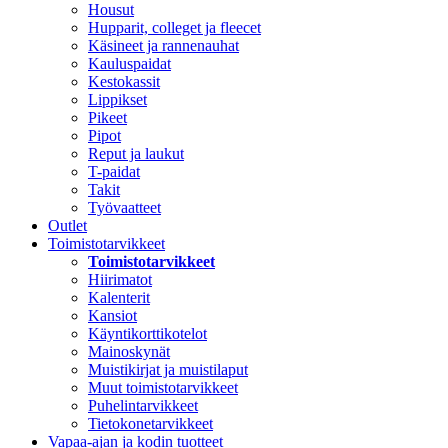
Housut
Hupparit, colleget ja fleecet
Käsineet ja rannenauhat
Kauluspaidat
Kestokassit
Lippikset
Pikeet
Pipot
Reput ja laukut
T-paidat
Takit
Työvaatteet
Outlet
Toimistotarvikkeet
Toimistotarvikkeet
Hiirimatot
Kalenterit
Kansiot
Käyntikorttikotelot
Mainoskynät
Muistikirjat ja muistilaput
Muut toimistotarvikkeet
Puhelintarvikkeet
Tietokonetarvikkeet
Vapaa-ajan ja kodin tuotteet