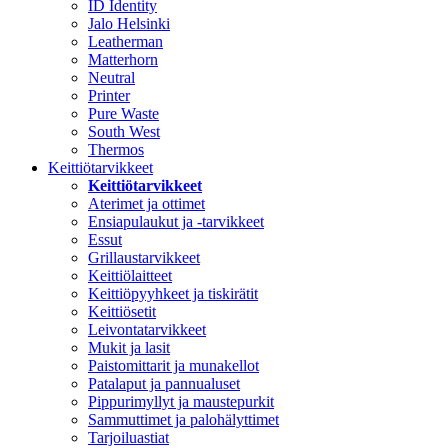
ID Identity
Jalo Helsinki
Leatherman
Matterhorn
Neutral
Printer
Pure Waste
South West
Thermos
Keittiötarvikkeet
Keittiötarvikkeet
Aterimet ja ottimet
Ensiapulaukut ja -tarvikkeet
Essut
Grillaustarvikkeet
Keittiölaitteet
Keittiöpyyhkeet ja tiskirätit
Keittiösetit
Leivontatarvikkeet
Mukit ja lasit
Paistomittarit ja munakellot
Patalaput ja pannualuset
Pippurimyllyt ja maustepurkit
Sammuttimet ja palohälyttimet
Tarjoiluastiat