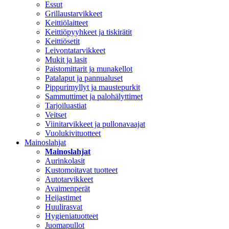
Essut
Grillaustarvikkeet
Keittiölaitteet
Keittiöpyyhkeet ja tiskirätit
Keittiösetit
Leivontatarvikkeet
Mukit ja lasit
Paistomittarit ja munakellot
Patalaput ja pannualuset
Pippurimyllyt ja maustepurkit
Sammuttimet ja palohälyttimet
Tarjoiluastiat
Veitset
Viinitarvikkeet ja pullonavaajat
Vuolukivituotteet
Mainoslahjat
Mainoslahjat
Aurinkolasit
Kustomoitavat tuotteet
Autotarvikkeet
Avaimenperät
Heijastimet
Huulirasvat
Hygieniatuotteet
Juomapullot