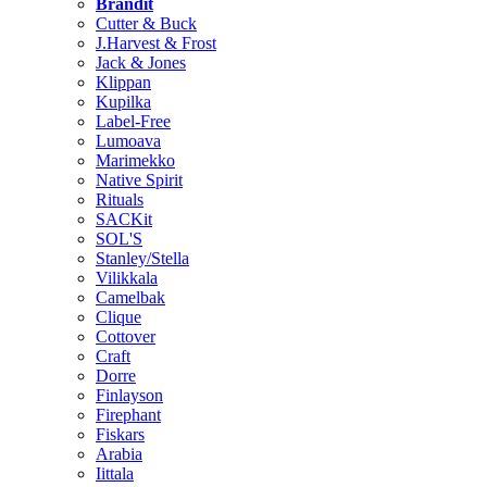
Brändit
Cutter & Buck
J.Harvest & Frost
Jack & Jones
Klippan
Kupilka
Label-Free
Lumoava
Marimekko
Native Spirit
Rituals
SACKit
SOL'S
Stanley/Stella
Vilikkala
Camelbak
Clique
Cottover
Craft
Dorre
Finlayson
Firephant
Fiskars
Arabia
Iittala