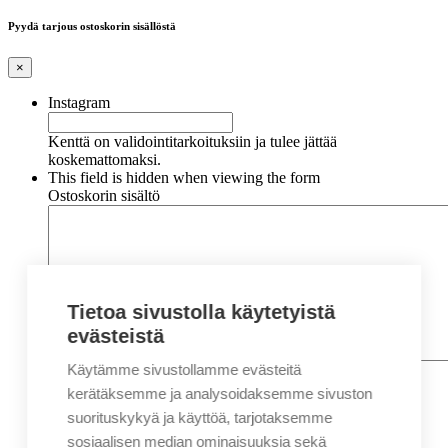
Pyydä tarjous ostoskorin sisällöstä
×
Instagram
Kenttä on validointitarkoituksiin ja tulee jättää
koskemattomaksi.
This field is hidden when viewing the form
Ostoskorin sisältö
Tietoa sivustolla käytetyistä
evästeistä
Käytämme sivustollamme evästeitä
Nimi
*
Etunimi
kerätäksemme ja analysoidaksemme sivuston
Sukunimi
suorituskykyä ja käyttöä, tarjotaksemme
Yritys
sosiaalisen median ominaisuuksia sekä