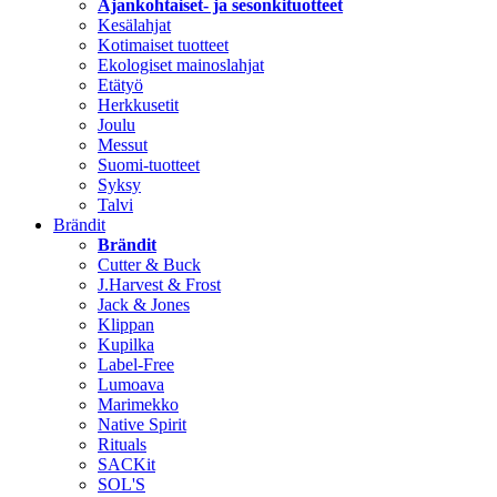
Ajankohtaiset- ja sesonkituotteet
Kesälahjat
Kotimaiset tuotteet
Ekologiset mainoslahjat
Etätyö
Herkkusetit
Joulu
Messut
Suomi-tuotteet
Syksy
Talvi
Brändit
Brändit
Cutter & Buck
J.Harvest & Frost
Jack & Jones
Klippan
Kupilka
Label-Free
Lumoava
Marimekko
Native Spirit
Rituals
SACKit
SOL'S