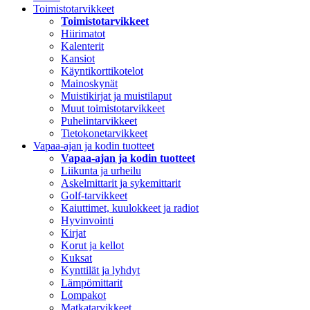
Toimistotarvikkeet
Toimistotarvikkeet
Hiirimatot
Kalenterit
Kansiot
Käyntikorttikotelot
Mainoskynät
Muistikirjat ja muistilaput
Muut toimistotarvikkeet
Puhelintarvikkeet
Tietokonetarvikkeet
Vapaa-ajan ja kodin tuotteet
Vapaa-ajan ja kodin tuotteet
Liikunta ja urheilu
Askelmittarit ja sykemittarit
Golf-tarvikkeet
Kaiuttimet, kuulokkeet ja radiot
Hyvinvointi
Kirjat
Korut ja kellot
Kuksat
Kynttilät ja lyhdyt
Lämpömittarit
Lompakot
Matkatarvikkeet