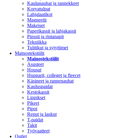
Kaulanauhat ja rannekkeet
Korvatulpat
Lahjalaatikot
Magneetit
Makeiset
Paperikassit ja lahjakassit
Pinssit ja rintanapit
Tekniikka
Tulitikut ja sytyttimet
Mainostekstiilit
Mainostekstiilit
Asusteet
Housut
Hupparit, colleget ja fleecet
Käsineet ja rannenauhat
Kauluspaidat
Kestokassit
Lippikset
Pikeet
Pipot
Reput ja laukut
T-paidat
Takit
Työvaatteet
Outlet