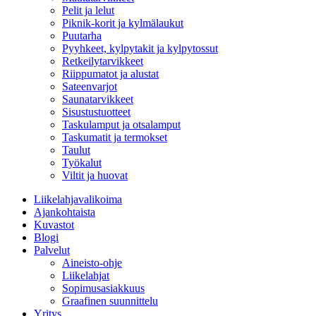
Pelit ja lelut
Piknik-korit ja kylmälaukut
Puutarha
Pyyhkeet, kylpytakit ja kylpytossut
Retkeilytarvikkeet
Riippumatot ja alustat
Sateenvarjot
Saunatarvikkeet
Sisustustuotteet
Taskulamput ja otsalamput
Taskumatit ja termokset
Taulut
Työkalut
Viltit ja huovat
Liikelahjavalikoima
Ajankohtaista
Kuvastot
Blogi
Palvelut
Aineisto-ohje
Liikelahjat
Sopimusasiakkuus
Graafinen suunnittelu
Yritys