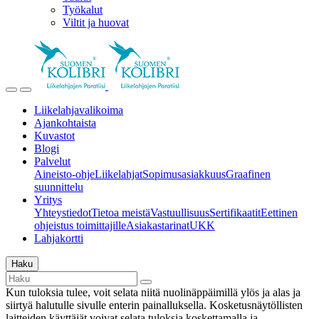
Työkalut
Viltit ja huovat
Liikelahjavalikoima
Ajankohtaista
Kuvastot
Blogi
Palvelut
Aineisto-ohje
Liikelahjat
Sopimusasiakkuus
Graafinen
suunnittelu
Yritys
Yhteystiedot
Tietoa meistä
Vastuullisuus
Sertifikaatit
Eettinen
ohjeistus toimittajille
Asiakastarinat
UKK
Lahjakortti
Haku
Kun tuloksia tulee, voit selata niitä nuolinäppäimillä ylös ja alas ja
siirtyä halutulle sivulle enterin painalluksella. Kosketusnäytöllisten
laitteiden käyttäjät voivat selata tuloksia koskettamalla ja