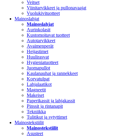
Veitset
Viinitarvikkeet ja pullonavaajat
Vuolukivituotteet
Mainoslahjat
Mainoslahjat
Aurinkolasit
Kustomoitavat tuotteet
Autotarvikkeet
Avaimenperät
Heijastimet
Huulirasvat
Hygieniatuotteet
Juomapullot
Kaulanauhat ja rannekkeet
Korvatulpat
Lahjalaatikot
Magneetit
Makeiset
Paperikassit ja lahjakassit
Pinssit ja rintanapit
Tekniikka
Tulitikut ja sytyttimet
Mainostekstiilit
Mainostekstiilit
Asusteet