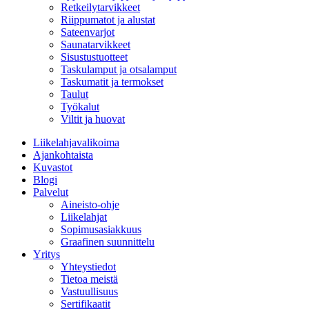
Retkeilytarvikkeet
Riippumatot ja alustat
Sateenvarjot
Saunatarvikkeet
Sisustustuotteet
Taskulamput ja otsalamput
Taskumatit ja termokset
Taulut
Työkalut
Viltit ja huovat
Liikelahjavalikoima
Ajankohtaista
Kuvastot
Blogi
Palvelut
Aineisto-ohje
Liikelahjat
Sopimusasiakkuus
Graafinen suunnittelu
Yritys
Yhteystiedot
Tietoa meistä
Vastuullisuus
Sertifikaatit