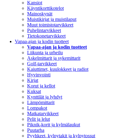
Kansiot
Käyntikorttikotelot
Mainoskynät
Muistikirjat ja muistilaput
Muut toimistotarvikkeet
Puhelintarvikkeet
Tietokonetarvikkeet
Vapaa-ajan ja kodin tuotteet
Vapaa-ajan ja kodin tuotteet
Liikunta ja urheilu
Askelmittarit ja sykemittarit
Golf-tarvikkeet
Kaiuttimet, kuulokkeet ja radiot
Hyvinvointi
Kirjat
Korut ja kellot
Kuksat
Kynttilät ja lyhdyt
Lämpömittarit
Lompakot
Matkatarvikkeet
Pelit ja lelut
Piknik-korit ja kylmälaukut
Puutarha
Pyyhkeet, kylpytakit ja kylpytossut