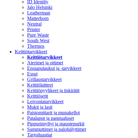
ID Identity
Jalo Helsinki
Leatherman
Matterhorn
Neutral
Printer
Pure Waste
South West
Thermos
Keittiötarvikkeet
Keittiötarvikkeet
Aterimet ja ottimet
Ensiapulaukut ja -tarvikkeet
Essut
Grillaustarvikkeet
Keittiölaitteet
Keittiöpyyhkeet ja tiskirätit
Keittiösetit
Leivontatarvikkeet
Mukit ja lasit
Paistomittarit ja munakellot
Patalaput ja pannualuset
Pippurimyllyt ja maustepurkit
Sammuttimet ja palohälyttimet
Tarjoiluastiat