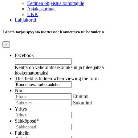
Eettinen ohjeistus toimittajille
Asiakastarinat
UKK
Lahjakortti
Lähetä tarjouspyyntö tuotteesta: Kannettava turbotuuletin
×
Facebook
Kenttä on validointitarkoituksiin ja tulee jättää
koskemattomaksi.
This field is hidden when viewing the form
Nimi
Etunimi
Sukunimi
Yritys
Sähköposti
*
Puhelin