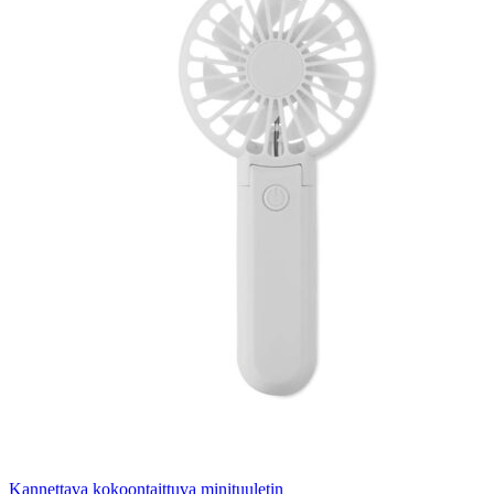
Kannettava kokoontaittuva minituuletin