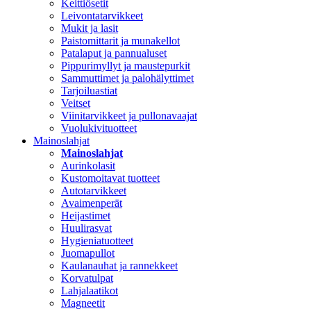
Keittiösetit
Leivontatarvikkeet
Mukit ja lasit
Paistomittarit ja munakellot
Patalaput ja pannualuset
Pippurimyllyt ja maustepurkit
Sammuttimet ja palohälyttimet
Tarjoiluastiat
Veitset
Viinitarvikkeet ja pullonavaajat
Vuolukivituotteet
Mainoslahjat
Mainoslahjat
Aurinkolasit
Kustomoitavat tuotteet
Autotarvikkeet
Avaimenperät
Heijastimet
Huulirasvat
Hygieniatuotteet
Juomapullot
Kaulanauhat ja rannekkeet
Korvatulpat
Lahjalaatikot
Magneetit