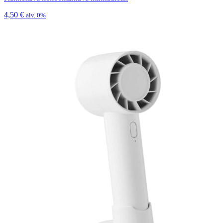
4,50
€
alv. 0%