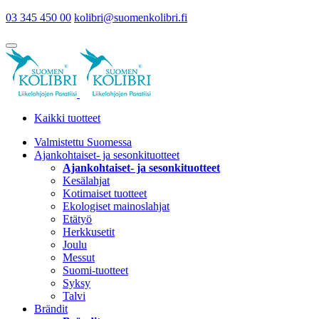
03 345 450 00
kolibri@suomenkolibri.fi
Kaikki tuotteet
Valmistettu Suomessa
Ajankohtaiset- ja sesonkituotteet
Ajankohtaiset- ja sesonkituotteet
Kesälahjat
Kotimaiset tuotteet
Ekologiset mainoslahjat
Etätyö
Herkkusetit
Joulu
Messut
Suomi-tuotteet
Syksy
Talvi
Brändit