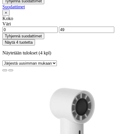
Tyhjennä suodattimet
Suodattimet
×
Koko
Väri
Tyhjennä suodattimet
Näytä 4 tuotetta
Näytetään tulokset (4 kpl)