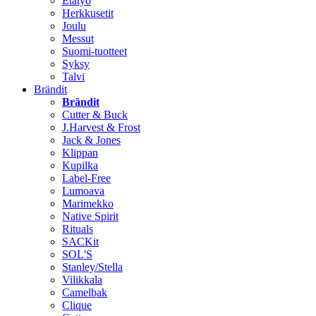
Etätyö
Herkkusetit
Joulu
Messut
Suomi-tuotteet
Syksy
Talvi
Brändit
Brändit
Cutter & Buck
J.Harvest & Frost
Jack & Jones
Klippan
Kupilka
Label-Free
Lumoava
Marimekko
Native Spirit
Rituals
SACKit
SOL'S
Stanley/Stella
Vilikkala
Camelbak
Clique