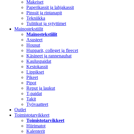
Makeiset
Paperikassit ja lahjakassit
Pinssit ja rintanapit
Tekniikka
Tulitikut ja sytyttimet
Mainostekstiilit
Mainostekstiilit
Asusteet
Housut
Hupparit, colleget ja fleecet
Käsineet ja rannenauhat
Kauluspaidat
Kestokassit
Lippikset
Pikeet
Pipot
Reput ja laukut
T-paidat
Takit
Työvaatteet
Outlet
Toimistotarvikkeet
Toimistotarvikkeet
Hiirimatot
Kalenterit