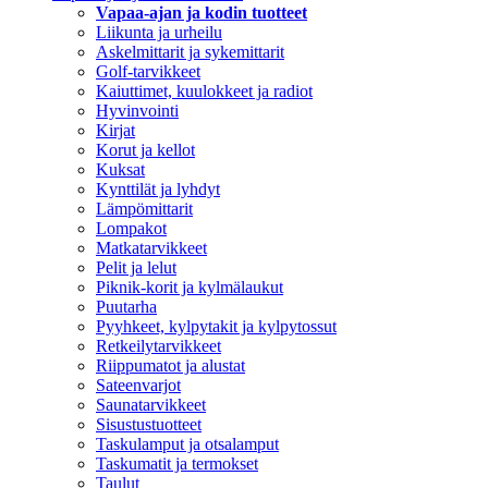
Vapaa-ajan ja kodin tuotteet
Liikunta ja urheilu
Askelmittarit ja sykemittarit
Golf-tarvikkeet
Kaiuttimet, kuulokkeet ja radiot
Hyvinvointi
Kirjat
Korut ja kellot
Kuksat
Kynttilät ja lyhdyt
Lämpömittarit
Lompakot
Matkatarvikkeet
Pelit ja lelut
Piknik-korit ja kylmälaukut
Puutarha
Pyyhkeet, kylpytakit ja kylpytossut
Retkeilytarvikkeet
Riippumatot ja alustat
Sateenvarjot
Saunatarvikkeet
Sisustustuotteet
Taskulamput ja otsalamput
Taskumatit ja termokset
Taulut