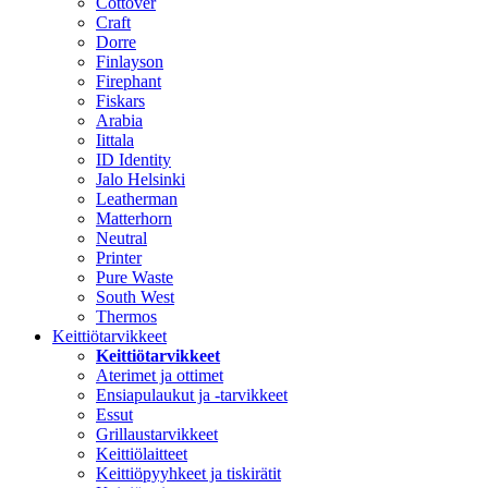
Cottover
Craft
Dorre
Finlayson
Firephant
Fiskars
Arabia
Iittala
ID Identity
Jalo Helsinki
Leatherman
Matterhorn
Neutral
Printer
Pure Waste
South West
Thermos
Keittiötarvikkeet
Keittiötarvikkeet
Aterimet ja ottimet
Ensiapulaukut ja -tarvikkeet
Essut
Grillaustarvikkeet
Keittiölaitteet
Keittiöpyyhkeet ja tiskirätit