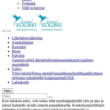
Työkalut
Viltit ja huovat
Liikelahjavalikoima
Ajankohtaista
Kuvastot
Blogi
Palvelut
Aineisto-ohje
Liikelahjat
Sopimusasiakkuus
Graafinen
suunnittelu
Yritys
Yhteystiedot
Tietoa meistä
Vastuullisuus
Sertifikaatit
Eettinen
ohjeistus toimittajille
Asiakastarinat
UKK
Lahjakortti
Haku
Kun tuloksia tulee, voit selata niitä nuolinäppäimillä ylös ja alas ja
siirtyä halutulle sivulle enterin painalluksella. Kosketusnäytöllisten
laitteiden käyttäjät voivat selata tuloksia koskettamalla ja