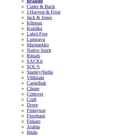
Brändit
Cutter & Buck
J.Harvest & Frost
Jack & Jones
Klippan
Kupilka
Label-Free
Lumoava
Marimekko
Native Spirit
Rituals
SACKit
SOL'S
Stanley/Stella
Vilikkala
Camelbak
Clique
Cottover
Craft
Dorre
Finlayson
Firephant
Fiskars
Arabia
Iittala