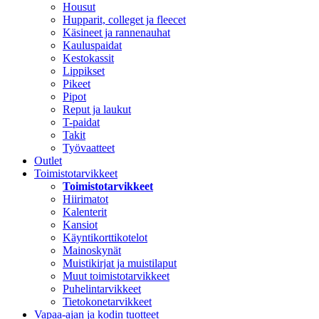
Housut
Hupparit, colleget ja fleecet
Käsineet ja rannenauhat
Kauluspaidat
Kestokassit
Lippikset
Pikeet
Pipot
Reput ja laukut
T-paidat
Takit
Työvaatteet
Outlet
Toimistotarvikkeet
Toimistotarvikkeet
Hiirimatot
Kalenterit
Kansiot
Käyntikorttikotelot
Mainoskynät
Muistikirjat ja muistilaput
Muut toimistotarvikkeet
Puhelintarvikkeet
Tietokonetarvikkeet
Vapaa-ajan ja kodin tuotteet