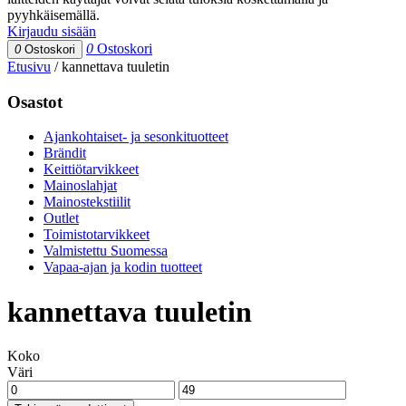
pyyhkäisemällä.
Kirjaudu sisään
0
Ostoskori
0
Ostoskori
Etusivu
/
kannettava tuuletin
Osastot
Ajankohtaiset- ja sesonkituotteet
Brändit
Keittiötarvikkeet
Mainoslahjat
Mainostekstiilit
Outlet
Toimistotarvikkeet
Valmistettu Suomessa
Vapaa-ajan ja kodin tuotteet
kannettava tuuletin
Koko
Väri