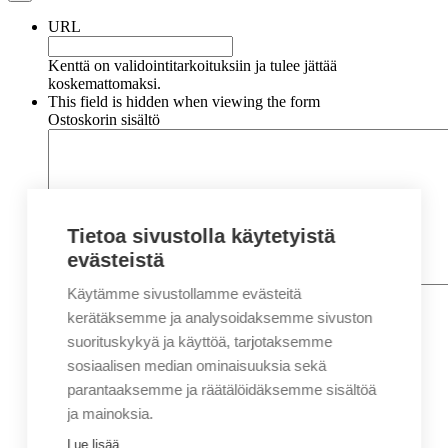
URL
Kenttä on validointitarkoituksiin ja tulee jättää
koskemattomaksi.
This field is hidden when viewing the form
Ostoskorin sisältö
Tietoa sivustolla käytetyistä
evästeistä
Käytämme sivustollamme evästeitä
Nimi
*
Etunimi
kerätäksemme ja analysoidaksemme sivuston
Sukunimi
suorituskykyä ja käyttöä, tarjotaksemme
Yritys
sosiaalisen median ominaisuuksia sekä
parantaaksemme ja räätälöidäksemme sisältöä
Sähköposti
*
ja mainoksia.
Puhelin
*
Lue lisää