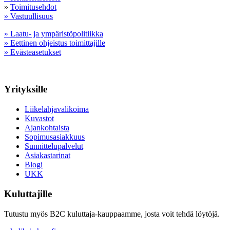
»
Toimitusehdot
» Vastuullisuus
» Laatu- ja ympäristöpolitiikka
» Eettinen ohjeistus toimittajille
» Evästeasetukset
Yrityksille
Liikelahjavalikoima
Kuvastot
Ajankohtaista
Sopimusasiakkuus
Sunnittelupalvelut
Asiakastarinat
Blogi
UKK
Kuluttajille
Tutustu myös B2C kuluttaja-kauppaamme, josta voit tehdä löytöjä.