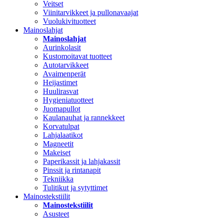
Veitset
Viinitarvikkeet ja pullonavaajat
Vuolukivituotteet
Mainoslahjat
Mainoslahjat
Aurinkolasit
Kustomoitavat tuotteet
Autotarvikkeet
Avaimenperät
Heijastimet
Huulirasvat
Hygieniatuotteet
Juomapullot
Kaulanauhat ja rannekkeet
Korvatulpat
Lahjalaatikot
Magneetit
Makeiset
Paperikassit ja lahjakassit
Pinssit ja rintanapit
Tekniikka
Tulitikut ja sytyttimet
Mainostekstiilit
Mainostekstiilit
Asusteet