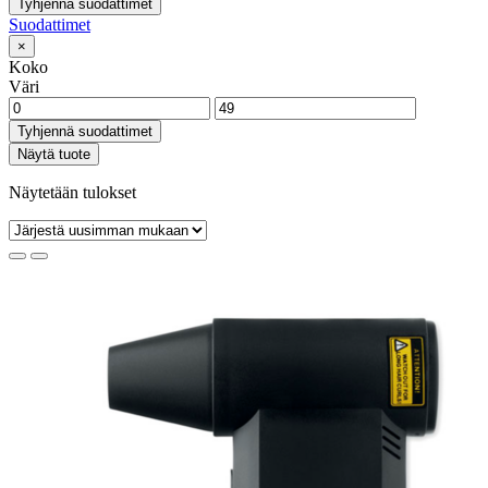
Tyhjennä suodattimet
Suodattimet
×
Koko
Väri
Tyhjennä suodattimet
Näytä tuote
Näytetään tulokset