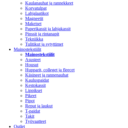
Kaulanauhat ja rannekkeet
Korvatulpat
Lahjalaatikot
Magneetit
Makeiset
Paperikassit ja lahjakassit
Pinssit ja rintanapit
Tekniikka
Tulitikut ja sytyttimet
Mainostekstiilit
Mainostekstiilit
Asusteet
Housut
Hupparit, colleget ja fleecet
Käsineet ja rannenauhat
Kauluspaidat
Kestokassit
Lippikset
Pikeet
Pipot
Reput ja laukut
T-paidat
Takit
Työvaatteet
Outlet