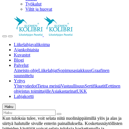
Työkalut
Viltit ja huovat
Liikelahjavalikoima
Ajankohtaista
Kuvastot
Blogi
Palvelut
Aineisto-ohje
Liikelahjat
Sopimusasiakkuus
Graafinen
suunnittelu
Yritys
Yhteystiedot
Tietoa meistä
Vastuullisuus
Sertifikaatit
Eettinen
ohjeistus toimittajille
Asiakastarinat
UKK
Lahjakortti
Haku
Kun tuloksia tulee, voit selata niitä nuolinäppäimillä ylös ja alas ja
siirtyä halutulle sivulle enterin painalluksella. Kosketusnäytöllisten
laitteiden käyttäjät voivat selata tuloksia koskettamalla ja