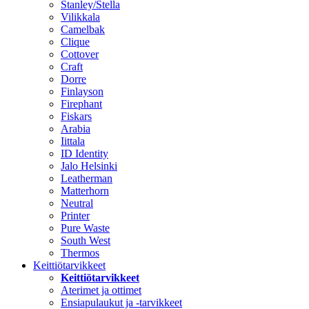
Stanley/Stella
Vilikkala
Camelbak
Clique
Cottover
Craft
Dorre
Finlayson
Firephant
Fiskars
Arabia
Iittala
ID Identity
Jalo Helsinki
Leatherman
Matterhorn
Neutral
Printer
Pure Waste
South West
Thermos
Keittiötarvikkeet
Keittiötarvikkeet
Aterimet ja ottimet
Ensiapulaukut ja -tarvikkeet