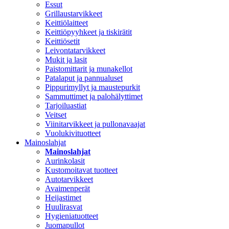
Essut
Grillaustarvikkeet
Keittiölaitteet
Keittiöpyyhkeet ja tiskirätit
Keittiösetit
Leivontatarvikkeet
Mukit ja lasit
Paistomittarit ja munakellot
Patalaput ja pannualuset
Pippurimyllyt ja maustepurkit
Sammuttimet ja palohälyttimet
Tarjoiluastiat
Veitset
Viinitarvikkeet ja pullonavaajat
Vuolukivituotteet
Mainoslahjat
Mainoslahjat
Aurinkolasit
Kustomoitavat tuotteet
Autotarvikkeet
Avaimenperät
Heijastimet
Huulirasvat
Hygieniatuotteet
Juomapullot