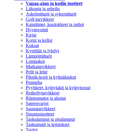
Vapaa-ajan ja kodin tuotteet
Liikunta ja urheilu
Askelmittarit ja sykemittarit
Golf-tarvikkeet
Kaiuttimet, kuulokkeet ja radiot
Hyvinvointi
Kirjat
Korut ja kellot
Kuksat
Kynttilät ja lyhdyt
Lämpömittarit
Lompakot
Matkatarvikkeet
Pelit ja lelut
Piknik-korit ja kylmälaukut
Puutarha
Pyyhkeet, kylpytakit ja kylpytossut
Retkeilytarvikkeet
Riippumatot ja alustat
Sateenvarjot
Saunatarvikkeet
Sisustustuotteet
Taskulamput ja otsalamput
Taskumatit ja termokset
Taulut