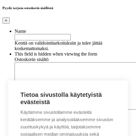
Pyydä tarjous ostoskorin sisällöstä
×
Name
Kenttä on validointitarkoituksiin ja tulee jättää
koskemattomaksi.
This field is hidden when viewing the form
Ostoskorin sisältö
Tietoa sivustolla käytetyistä
evästeistä
Käytämme sivustollamme evästeitä
Nimi
*
Etunimi
kerätäksemme ja analysoidaksemme sivuston
Sukunimi
suorituskykyä ja käyttöä, tarjotaksemme
Yritys
sosiaalisen median ominaisuuksia sekä