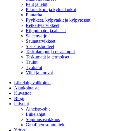
Pelit ja lelut
Piknik-korit ja kylmälaukut
Puutarha
Pyyhkeet, kylpytakit ja kylpytossut
Retkeilytarvikkeet
Riippumatot ja alustat
Sateenvarjot
Saunatarvikkeet
Sisustustuotteet
Taskulamput ja otsalamput
Taskumatit ja termokset
Taulut
Työkalut
Viltit ja huovat
Liikelahjavalikoima
Ajankohtaista
Kuvastot
Blogi
Palvelut
Aineisto-ohje
Liikelahjat
Sopimusasiakkuus
Graafinen suunnittelu
Yritys