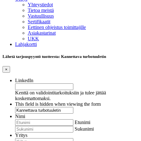
Yhteystiedot
Tietoa meistä
Vastuullisuus
Sertifikaatit
Eettinen ohjeistus toimittajille
Asiakastarinat
UKK
Lahjakortti
Lähetä tarjouspyyntö tuotteesta: Kannettava turbotuuletin
×
LinkedIn
Kenttä on validointitarkoituksiin ja tulee jättää
koskemattomaksi.
This field is hidden when viewing the form
Nimi
Etunimi
Sukunimi
Yritys