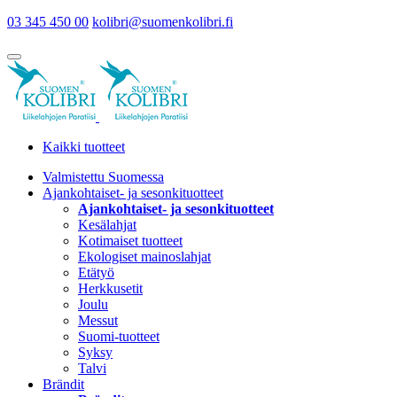
03 345 450 00
kolibri@suomenkolibri.fi
Kaikki tuotteet
Valmistettu Suomessa
Ajankohtaiset- ja sesonkituotteet
Ajankohtaiset- ja sesonkituotteet
Kesälahjat
Kotimaiset tuotteet
Ekologiset mainoslahjat
Etätyö
Herkkusetit
Joulu
Messut
Suomi-tuotteet
Syksy
Talvi
Brändit