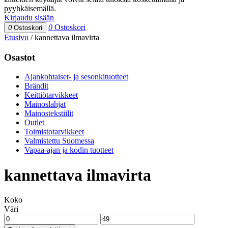
pyyhkäisemällä.
Kirjaudu sisään
0
Ostoskori
0
Ostoskori
Etusivu
/
kannettava ilmavirta
Osastot
Ajankohtaiset- ja sesonkituotteet
Brändit
Keittiötarvikkeet
Mainoslahjat
Mainostekstiilit
Outlet
Toimistotarvikkeet
Valmistettu Suomessa
Vapaa-ajan ja kodin tuotteet
kannettava ilmavirta
Koko
Väri