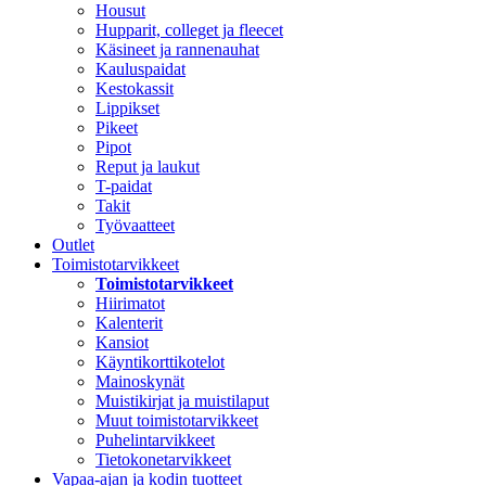
Housut
Hupparit, colleget ja fleecet
Käsineet ja rannenauhat
Kauluspaidat
Kestokassit
Lippikset
Pikeet
Pipot
Reput ja laukut
T-paidat
Takit
Työvaatteet
Outlet
Toimistotarvikkeet
Toimistotarvikkeet
Hiirimatot
Kalenterit
Kansiot
Käyntikorttikotelot
Mainoskynät
Muistikirjat ja muistilaput
Muut toimistotarvikkeet
Puhelintarvikkeet
Tietokonetarvikkeet
Vapaa-ajan ja kodin tuotteet