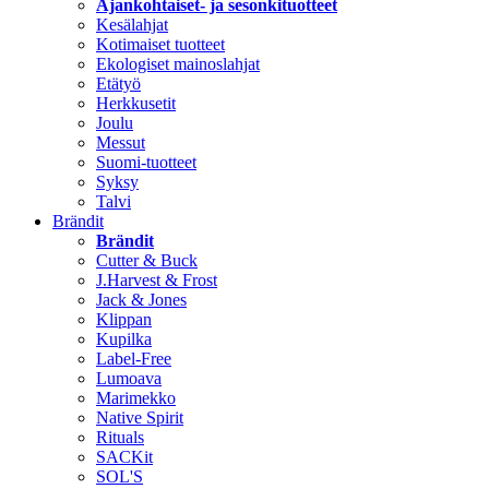
Ajankohtaiset- ja sesonkituotteet
Kesälahjat
Kotimaiset tuotteet
Ekologiset mainoslahjat
Etätyö
Herkkusetit
Joulu
Messut
Suomi-tuotteet
Syksy
Talvi
Brändit
Brändit
Cutter & Buck
J.Harvest & Frost
Jack & Jones
Klippan
Kupilka
Label-Free
Lumoava
Marimekko
Native Spirit
Rituals
SACKit
SOL'S