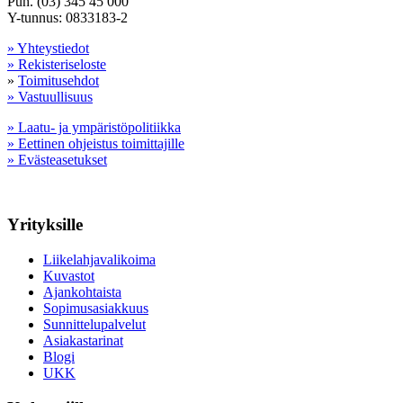
Puh. (03) 345 45 000
Y-tunnus: 0833183-2
» Yhteystiedot
» Rekisteriseloste
»
Toimitusehdot
» Vastuullisuus
» Laatu- ja ympäristöpolitiikka
» Eettinen ohjeistus toimittajille
» Evästeasetukset
Yrityksille
Liikelahjavalikoima
Kuvastot
Ajankohtaista
Sopimusasiakkuus
Sunnittelupalvelut
Asiakastarinat
Blogi
UKK