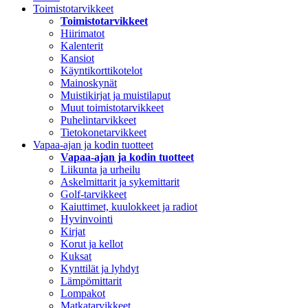
Toimistotarvikkeet
Toimistotarvikkeet
Hiirimatot
Kalenterit
Kansiot
Käyntikorttikotelot
Mainoskynät
Muistikirjat ja muistilaput
Muut toimistotarvikkeet
Puhelintarvikkeet
Tietokonetarvikkeet
Vapaa-ajan ja kodin tuotteet
Vapaa-ajan ja kodin tuotteet
Liikunta ja urheilu
Askelmittarit ja sykemittarit
Golf-tarvikkeet
Kaiuttimet, kuulokkeet ja radiot
Hyvinvointi
Kirjat
Korut ja kellot
Kuksat
Kynttilät ja lyhdyt
Lämpömittarit
Lompakot
Matkatarvikkeet