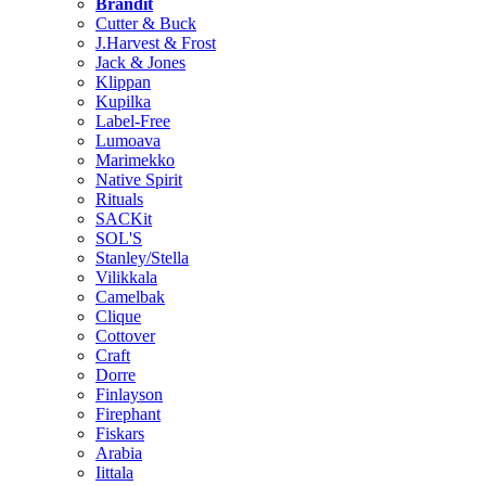
Brändit
Cutter & Buck
J.Harvest & Frost
Jack & Jones
Klippan
Kupilka
Label-Free
Lumoava
Marimekko
Native Spirit
Rituals
SACKit
SOL'S
Stanley/Stella
Vilikkala
Camelbak
Clique
Cottover
Craft
Dorre
Finlayson
Firephant
Fiskars
Arabia
Iittala