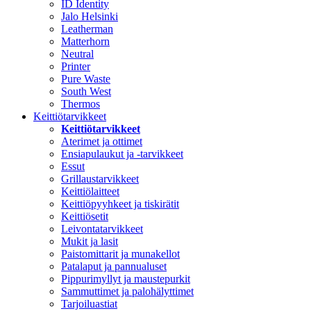
ID Identity
Jalo Helsinki
Leatherman
Matterhorn
Neutral
Printer
Pure Waste
South West
Thermos
Keittiötarvikkeet
Keittiötarvikkeet
Aterimet ja ottimet
Ensiapulaukut ja -tarvikkeet
Essut
Grillaustarvikkeet
Keittiölaitteet
Keittiöpyyhkeet ja tiskirätit
Keittiösetit
Leivontatarvikkeet
Mukit ja lasit
Paistomittarit ja munakellot
Patalaput ja pannualuset
Pippurimyllyt ja maustepurkit
Sammuttimet ja palohälyttimet
Tarjoiluastiat