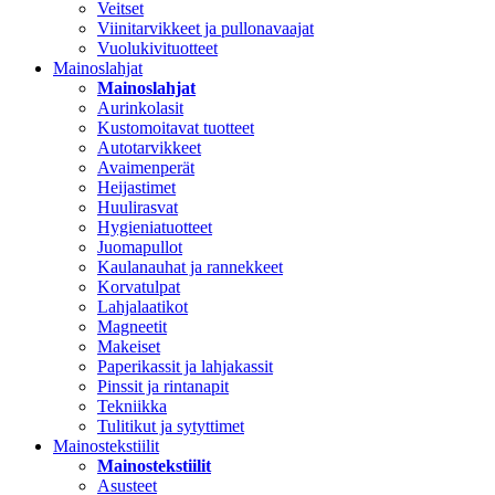
Veitset
Viinitarvikkeet ja pullonavaajat
Vuolukivituotteet
Mainoslahjat
Mainoslahjat
Aurinkolasit
Kustomoitavat tuotteet
Autotarvikkeet
Avaimenperät
Heijastimet
Huulirasvat
Hygieniatuotteet
Juomapullot
Kaulanauhat ja rannekkeet
Korvatulpat
Lahjalaatikot
Magneetit
Makeiset
Paperikassit ja lahjakassit
Pinssit ja rintanapit
Tekniikka
Tulitikut ja sytyttimet
Mainostekstiilit
Mainostekstiilit
Asusteet