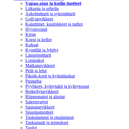
Vapaa-ajan ja kodin tuotteet
Liikunta ja urheilu
Askelmittarit ja sykemittarit
Golf-tarvikkeet
Kaiuttimet, kuulokkeet ja radiot
Hyvinvointi
Kirjat
Korut ja kellot
Kuksat
Kynttilät ja lyhdyt
Lämpömittarit
Lompakot
Matkatarvikkeet
Pelit ja lelut
Piknik-korit ja kylmälaukut
Puutarha
Pyyhkeet, kylpytakit ja kylpytossut
Retkeilytarvikkeet
Riippumatot ja alustat
Sateenvarjot
Saunatarvikkeet
Sisustustuotteet
Taskulamput ja otsalamput
Taskumatit ja termokset
Taulut