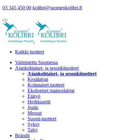
03 345 450 00
kolibri@suomenkolibri.fi
Kaikki tuotteet
Valmistettu Suomessa
Ajankohtaiset- ja sesonkituotteet
Ajankohtaiset- ja sesonkituotteet
Kesälahjat
Kotimaiset tuotteet
Ekologiset mainoslahjat
Etätyö
Herkkusetit
Joulu
Messut
Suomi-tuotteet
Syksy
Talvi
Brändit