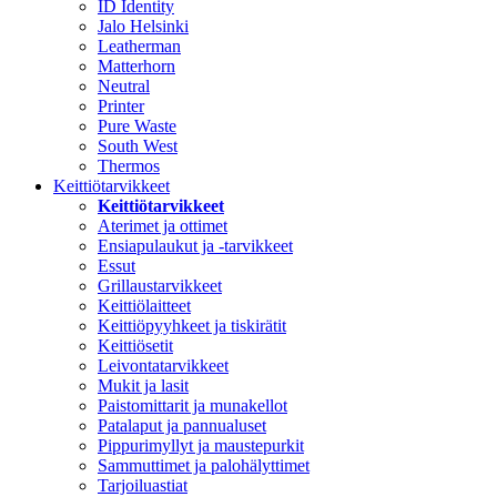
ID Identity
Jalo Helsinki
Leatherman
Matterhorn
Neutral
Printer
Pure Waste
South West
Thermos
Keittiötarvikkeet
Keittiötarvikkeet
Aterimet ja ottimet
Ensiapulaukut ja -tarvikkeet
Essut
Grillaustarvikkeet
Keittiölaitteet
Keittiöpyyhkeet ja tiskirätit
Keittiösetit
Leivontatarvikkeet
Mukit ja lasit
Paistomittarit ja munakellot
Patalaput ja pannualuset
Pippurimyllyt ja maustepurkit
Sammuttimet ja palohälyttimet
Tarjoiluastiat