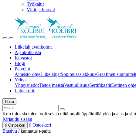
Työkalut
Viltit ja huovat
Liikelahjavalikoima
Ajankohtaista
Kuvastot
Blogi
Palvelut
Aineisto-ohje
Liikelahjat
Sopimusasiakkuus
Graafinen suunnittel
Yritys
Yhteystiedot
Tietoa meistä
Vastuullisuus
Sertifikaatit
Eettinen ohjei
Lahjakortti
Haku
Kun tuloksia tulee, voit selata niitä nuolinäppäimillä ylös ja alas ja si
Kirjaudu sisään
0
Ostoskori
0
Ostoskori
Etusivu
/
kannatus t-paita