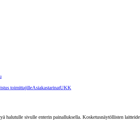
u
stus toimittajille
Asiakastarinat
UKK
irtyä halutulle sivulle enterin painalluksella. Kosketusnäytöllisten laittei