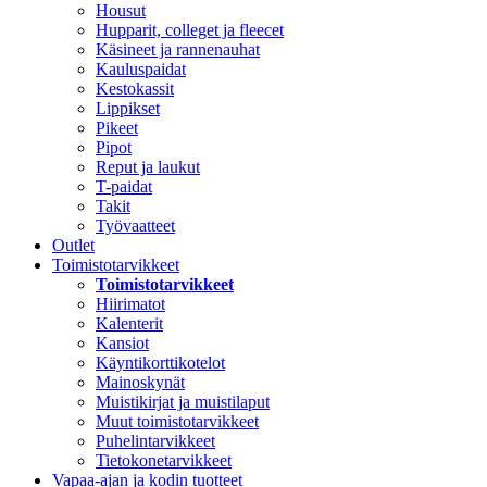
Housut
Hupparit, colleget ja fleecet
Käsineet ja rannenauhat
Kauluspaidat
Kestokassit
Lippikset
Pikeet
Pipot
Reput ja laukut
T-paidat
Takit
Työvaatteet
Outlet
Toimistotarvikkeet
Toimistotarvikkeet
Hiirimatot
Kalenterit
Kansiot
Käyntikorttikotelot
Mainoskynät
Muistikirjat ja muistilaput
Muut toimistotarvikkeet
Puhelintarvikkeet
Tietokonetarvikkeet
Vapaa-ajan ja kodin tuotteet