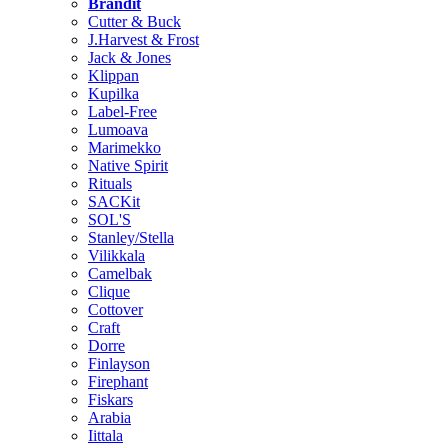
Brändit
Cutter & Buck
J.Harvest & Frost
Jack & Jones
Klippan
Kupilka
Label-Free
Lumoava
Marimekko
Native Spirit
Rituals
SACKit
SOL'S
Stanley/Stella
Vilikkala
Camelbak
Clique
Cottover
Craft
Dorre
Finlayson
Firephant
Fiskars
Arabia
Iittala