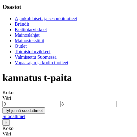
Osastot
Ajankohtaiset- ja sesonkituotteet
Brändit
Keittiötarvikkeet
Mainoslahjat
Mainostekstiilit
Outlet
Toimistotarvikkeet
Valmistettu Suomessa
Vapaa-ajan ja kodin tuotteet
kannatus t-paita
Koko
Väri
Tyhjennä suodattimet
Suodattimet
×
Koko
Väri