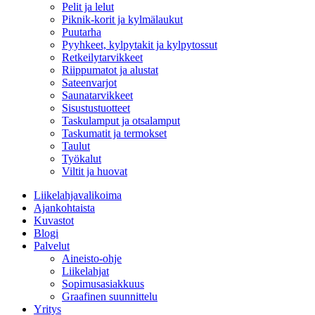
Pelit ja lelut
Piknik-korit ja kylmälaukut
Puutarha
Pyyhkeet, kylpytakit ja kylpytossut
Retkeilytarvikkeet
Riippumatot ja alustat
Sateenvarjot
Saunatarvikkeet
Sisustustuotteet
Taskulamput ja otsalamput
Taskumatit ja termokset
Taulut
Työkalut
Viltit ja huovat
Liikelahjavalikoima
Ajankohtaista
Kuvastot
Blogi
Palvelut
Aineisto-ohje
Liikelahjat
Sopimusasiakkuus
Graafinen suunnittelu
Yritys