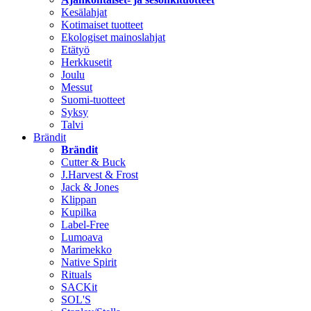
Kesälahjat
Kotimaiset tuotteet
Ekologiset mainoslahjat
Etätyö
Herkkusetit
Joulu
Messut
Suomi-tuotteet
Syksy
Talvi
Brändit
Brändit
Cutter & Buck
J.Harvest & Frost
Jack & Jones
Klippan
Kupilka
Label-Free
Lumoava
Marimekko
Native Spirit
Rituals
SACKit
SOL'S