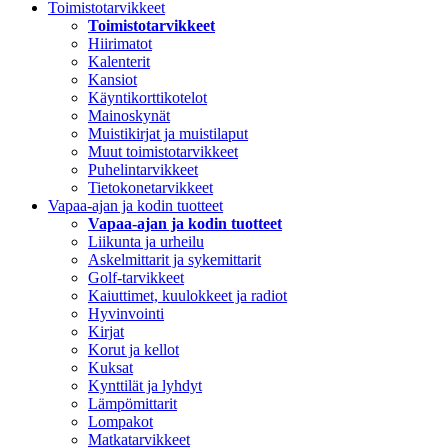
Toimistotarvikkeet
Toimistotarvikkeet
Hiirimatot
Kalenterit
Kansiot
Käyntikorttikotelot
Mainoskynät
Muistikirjat ja muistilaput
Muut toimistotarvikkeet
Puhelintarvikkeet
Tietokonetarvikkeet
Vapaa-ajan ja kodin tuotteet
Vapaa-ajan ja kodin tuotteet
Liikunta ja urheilu
Askelmittarit ja sykemittarit
Golf-tarvikkeet
Kaiuttimet, kuulokkeet ja radiot
Hyvinvointi
Kirjat
Korut ja kellot
Kuksat
Kynttilät ja lyhdyt
Lämpömittarit
Lompakot
Matkatarvikkeet