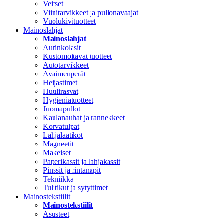
Veitset
Viinitarvikkeet ja pullonavaajat
Vuolukivituotteet
Mainoslahjat
Mainoslahjat
Aurinkolasit
Kustomoitavat tuotteet
Autotarvikkeet
Avaimenperät
Heijastimet
Huulirasvat
Hygieniatuotteet
Juomapullot
Kaulanauhat ja rannekkeet
Korvatulpat
Lahjalaatikot
Magneetit
Makeiset
Paperikassit ja lahjakassit
Pinssit ja rintanapit
Tekniikka
Tulitikut ja sytyttimet
Mainostekstiilit
Mainostekstiilit
Asusteet