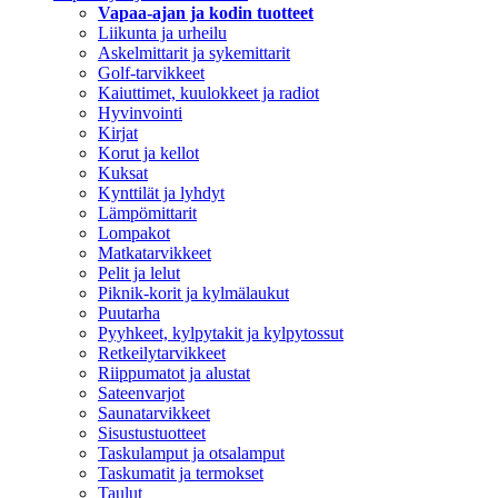
Vapaa-ajan ja kodin tuotteet
Liikunta ja urheilu
Askelmittarit ja sykemittarit
Golf-tarvikkeet
Kaiuttimet, kuulokkeet ja radiot
Hyvinvointi
Kirjat
Korut ja kellot
Kuksat
Kynttilät ja lyhdyt
Lämpömittarit
Lompakot
Matkatarvikkeet
Pelit ja lelut
Piknik-korit ja kylmälaukut
Puutarha
Pyyhkeet, kylpytakit ja kylpytossut
Retkeilytarvikkeet
Riippumatot ja alustat
Sateenvarjot
Saunatarvikkeet
Sisustustuotteet
Taskulamput ja otsalamput
Taskumatit ja termokset
Taulut