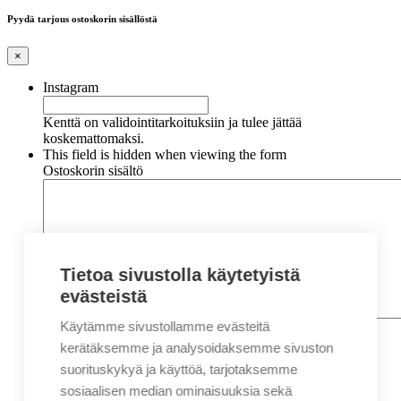
Pyydä tarjous ostoskorin sisällöstä
×
Instagram
Kenttä on validointitarkoituksiin ja tulee jättää
koskemattomaksi.
This field is hidden when viewing the form
Ostoskorin sisältö
Tietoa sivustolla käytetyistä
evästeistä
Käytämme sivustollamme evästeitä
Nimi
*
Etunimi
kerätäksemme ja analysoidaksemme sivuston
Sukunimi
suorituskykyä ja käyttöä, tarjotaksemme
Yritys
sosiaalisen median ominaisuuksia sekä