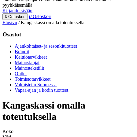
pyyhkäisemällä.
Kirjaudu sisään
0
Ostoskori
0
Ostoskori
Etusivu
/
Kangaskassi omalla toteutuksella
Osastot
Ajankohtaiset- ja sesonkituotteet
Brändit
Keittiötarvikkeet
Mainoslahjat
Mainostekstiilit
Outlet
Toimistotarvikkeet
Valmistettu Suomessa
Vapaa-ajan ja kodin tuotteet
Kangaskassi omalla
toteutuksella
Koko
Väri