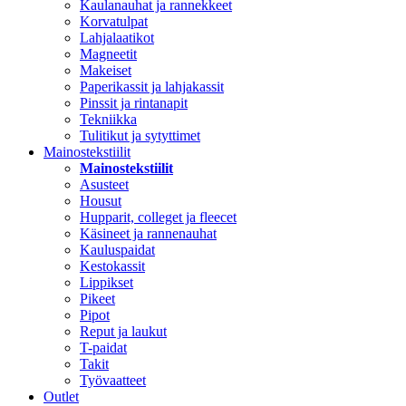
Kaulanauhat ja rannekkeet
Korvatulpat
Lahjalaatikot
Magneetit
Makeiset
Paperikassit ja lahjakassit
Pinssit ja rintanapit
Tekniikka
Tulitikut ja sytyttimet
Mainostekstiilit
Mainostekstiilit
Asusteet
Housut
Hupparit, colleget ja fleecet
Käsineet ja rannenauhat
Kauluspaidat
Kestokassit
Lippikset
Pikeet
Pipot
Reput ja laukut
T-paidat
Takit
Työvaatteet
Outlet