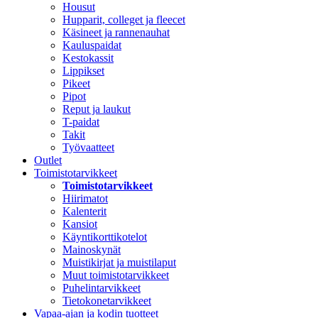
Housut
Hupparit, colleget ja fleecet
Käsineet ja rannenauhat
Kauluspaidat
Kestokassit
Lippikset
Pikeet
Pipot
Reput ja laukut
T-paidat
Takit
Työvaatteet
Outlet
Toimistotarvikkeet
Toimistotarvikkeet
Hiirimatot
Kalenterit
Kansiot
Käyntikorttikotelot
Mainoskynät
Muistikirjat ja muistilaput
Muut toimistotarvikkeet
Puhelintarvikkeet
Tietokonetarvikkeet
Vapaa-ajan ja kodin tuotteet