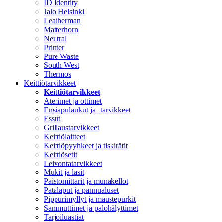
ID Identity
Jalo Helsinki
Leatherman
Matterhorn
Neutral
Printer
Pure Waste
South West
Thermos
Keittiötarvikkeet
Keittiötarvikkeet
Aterimet ja ottimet
Ensiapulaukut ja -tarvikkeet
Essut
Grillaustarvikkeet
Keittiölaitteet
Keittiöpyyhkeet ja tiskirätit
Keittiösetit
Leivontatarvikkeet
Mukit ja lasit
Paistomittarit ja munakellot
Patalaput ja pannualuset
Pippurimyllyt ja maustepurkit
Sammuttimet ja palohälyttimet
Tarjoiluastiat