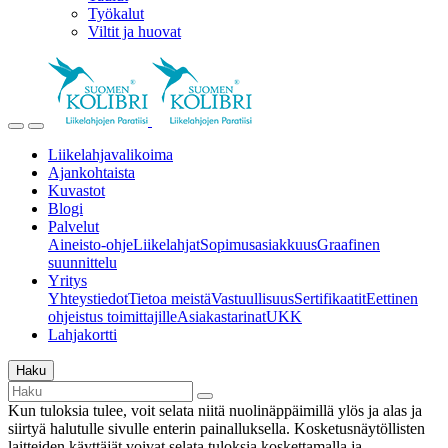
Työkalut
Viltit ja huovat
Liikelahjavalikoima
Ajankohtaista
Kuvastot
Blogi
Palvelut
Aineisto-ohje
Liikelahjat
Sopimusasiakkuus
Graafinen
suunnittelu
Yritys
Yhteystiedot
Tietoa meistä
Vastuullisuus
Sertifikaatit
Eettinen
ohjeistus toimittajille
Asiakastarinat
UKK
Lahjakortti
Haku
Kun tuloksia tulee, voit selata niitä nuolinäppäimillä ylös ja alas ja
siirtyä halutulle sivulle enterin painalluksella. Kosketusnäytöllisten
laitteiden käyttäjät voivat selata tuloksia koskettamalla ja