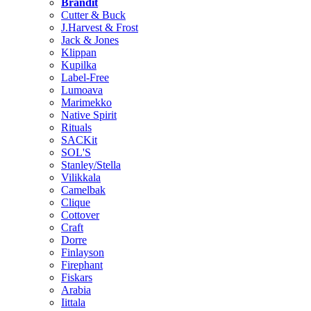
Brändit
Cutter & Buck
J.Harvest & Frost
Jack & Jones
Klippan
Kupilka
Label-Free
Lumoava
Marimekko
Native Spirit
Rituals
SACKit
SOL'S
Stanley/Stella
Vilikkala
Camelbak
Clique
Cottover
Craft
Dorre
Finlayson
Firephant
Fiskars
Arabia
Iittala