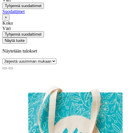
Tyhjennä suodattimet
Suodattimet
×
Koko
Väri
Tyhjennä suodattimet
Näytä tuote
Näytetään tulokset