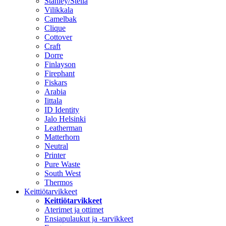
Stanley/Stella
Vilikkala
Camelbak
Clique
Cottover
Craft
Dorre
Finlayson
Firephant
Fiskars
Arabia
Iittala
ID Identity
Jalo Helsinki
Leatherman
Matterhorn
Neutral
Printer
Pure Waste
South West
Thermos
Keittiötarvikkeet
Keittiötarvikkeet
Aterimet ja ottimet
Ensiapulaukut ja -tarvikkeet