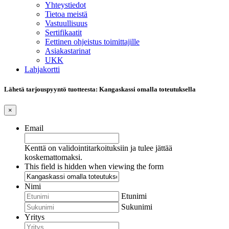
Yhteystiedot
Tietoa meistä
Vastuullisuus
Sertifikaatit
Eettinen ohjeistus toimittajille
Asiakastarinat
UKK
Lahjakortti
Lähetä tarjouspyyntö tuotteesta: Kangaskassi omalla toteutuksella
×
Email
Kenttä on validointitarkoituksiin ja tulee jättää
koskemattomaksi.
This field is hidden when viewing the form
Nimi
Etunimi
Sukunimi
Yritys