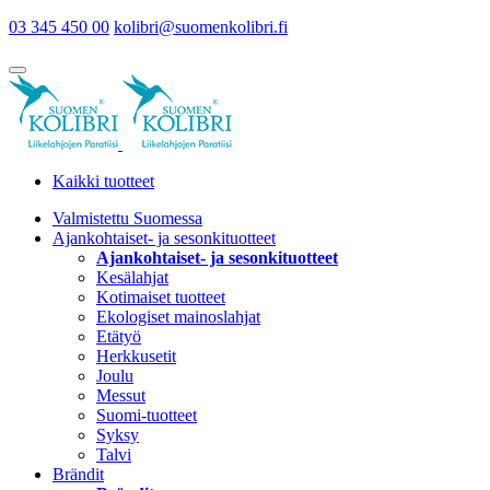
03 345 450 00
kolibri@suomenkolibri.fi
Kaikki tuotteet
Valmistettu Suomessa
Ajankohtaiset- ja sesonkituotteet
Ajankohtaiset- ja sesonkituotteet
Kesälahjat
Kotimaiset tuotteet
Ekologiset mainoslahjat
Etätyö
Herkkusetit
Joulu
Messut
Suomi-tuotteet
Syksy
Talvi
Brändit