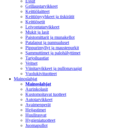
Essut
Grillaustarvikkeet
Keittiölaitteet
Keittiöpyyhkeet ja tiskirätit
Keittiösetit
Leivontatarvikkeet
Mukit ja lasit
Paistomittarit ja munakellot
Patalaput ja pannualuset
Pippurimyllyt ja maustepurkit
Sammuttimet ja palohälyttimet
Tarjoiluastiat
Veitset
Viinitarvikkeet ja pullonavaajat
Vuolukivituotteet
Mainoslahjat
Mainoslahjat
Aurinkolasit
Kustomoitavat tuotteet
Autotarvikkeet
Avaimenperät
Heijastimet
Huulirasvat
Hygieniatuotteet
Juomapullot