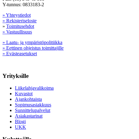
Y-tunnus: 0833183-2
» Yhteystiedot
» Rekisteriseloste
»
Toimitusehdot
» Vastuullisuus
» Laatu- ja ympäristöpolitiikka
» Eettinen ohjeistus toimittajille
» Evästeasetukset
Yrityksille
Liikelahjavalikoima
Kuvastot
Ajankohtaista
Sopimusasiakkuus
Sunnittelupalvelut
Asiakastarinat
Blogi
UKK