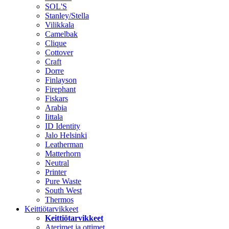
SOL'S
Stanley/Stella
Vilikkala
Camelbak
Clique
Cottover
Craft
Dorre
Finlayson
Firephant
Fiskars
Arabia
Iittala
ID Identity
Jalo Helsinki
Leatherman
Matterhorn
Neutral
Printer
Pure Waste
South West
Thermos
Keittiötarvikkeet
Keittiötarvikkeet
Aterimet ja ottimet