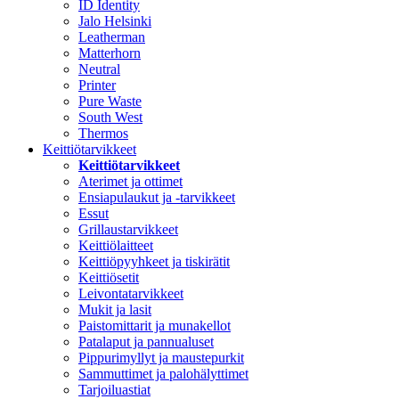
ID Identity
Jalo Helsinki
Leatherman
Matterhorn
Neutral
Printer
Pure Waste
South West
Thermos
Keittiötarvikkeet
Keittiötarvikkeet
Aterimet ja ottimet
Ensiapulaukut ja -tarvikkeet
Essut
Grillaustarvikkeet
Keittiölaitteet
Keittiöpyyhkeet ja tiskirätit
Keittiösetit
Leivontatarvikkeet
Mukit ja lasit
Paistomittarit ja munakellot
Patalaput ja pannualuset
Pippurimyllyt ja maustepurkit
Sammuttimet ja palohälyttimet
Tarjoiluastiat