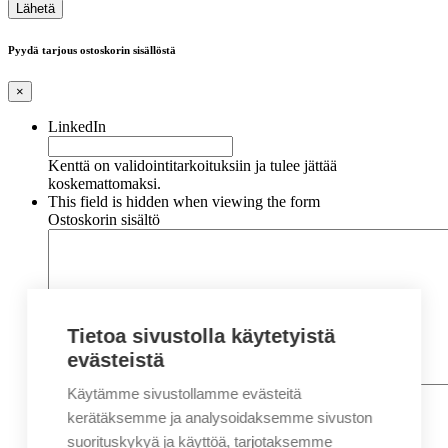
Pyydä tarjous ostoskorin sisällöstä
×
LinkedIn
Kenttä on validointitarkoituksiin ja tulee jättää
koskemattomaksi.
This field is hidden when viewing the form
Ostoskorin sisältö
Tietoa sivustolla käytetyistä
evästeistä
Käytämme sivustollamme evästeitä
Nimi
*
Etunimi
kerätäksemme ja analysoidaksemme sivuston
Sukunimi
suorituskykyä ja käyttöä, tarjotaksemme