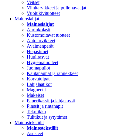
Veitset
Viinitarvikkeet ja pullonavaajat
Vuolukivituotteet
Mainoslahjat
Mainoslahjat
Aurinkolasit
Kustomoitavat tuotteet
Autotarvikkeet
Avaimenperät
Heijastimet
Huulirasvat
Hygieniatuotteet
Juomapullot
Kaulanauhat ja rannekkeet
Korvatulpat
Lahjalaatikot
Magneetit
Makeiset
Paperikassit ja lahjakassit
Pinssit ja rintanapit
Tekniikka
Tulitikut ja sytyttimet
Mainostekstiilit
Mainostekstiilit
Asusteet