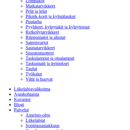
Lompakot
Matkatarvikkeet
Pelit ja lelut
Piknik-korit ja kylmälaukut
Puutarha
Pyyhkeet, kylpytakit ja kylpytossut
Retkeilytarvikkeet
Riippumatot ja alustat
Sateenvarjot
Saunatarvikkeet
Sisustustuotteet
Taskulamput ja otsalamput
Taskumatit ja termokset
Taulut
Työkalut
Viltit ja huovat
Liikelahjavalikoima
Ajankohtaista
Kuvastot
Blogi
Palvelut
Aineisto-ohje
Liikelahjat
Sopimusasiakkuus