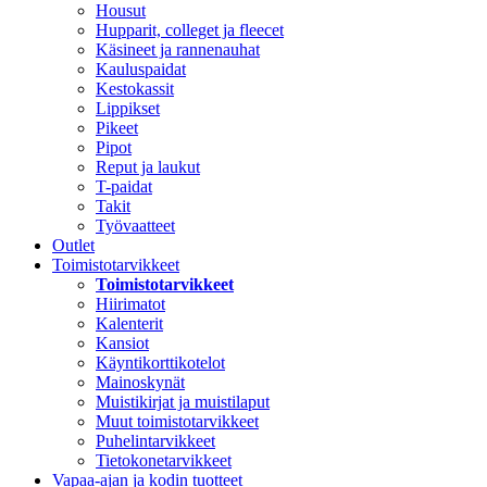
Housut
Hupparit, colleget ja fleecet
Käsineet ja rannenauhat
Kauluspaidat
Kestokassit
Lippikset
Pikeet
Pipot
Reput ja laukut
T-paidat
Takit
Työvaatteet
Outlet
Toimistotarvikkeet
Toimistotarvikkeet
Hiirimatot
Kalenterit
Kansiot
Käyntikorttikotelot
Mainoskynät
Muistikirjat ja muistilaput
Muut toimistotarvikkeet
Puhelintarvikkeet
Tietokonetarvikkeet
Vapaa-ajan ja kodin tuotteet