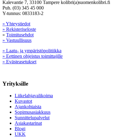
Kalevantie 7, 33100 Tampere kolibri(a)suomenkolibri.fi
Puh. (03) 345 45 000
Y-tunnus: 0833183-2
» Yhteystiedot
» Rekisteriseloste
»
Toimitusehdot
» Vastuullisuus
» Laatu- ja ympäristöpolitiikka
» Eettinen ohjeistus toimittajille
» Evästeasetukset
Yrityksille
Liikelahjavalikoima
Kuvastot
Ajankohtaista
Sopimusasiakkuus
Sunnittelupalvelut
Asiakastarinat
Blogi
UKK