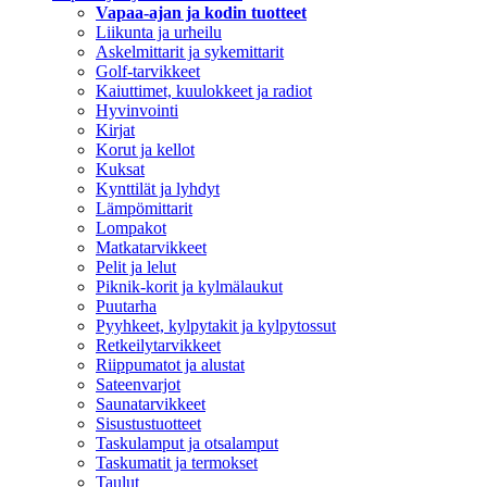
Vapaa-ajan ja kodin tuotteet
Liikunta ja urheilu
Askelmittarit ja sykemittarit
Golf-tarvikkeet
Kaiuttimet, kuulokkeet ja radiot
Hyvinvointi
Kirjat
Korut ja kellot
Kuksat
Kynttilät ja lyhdyt
Lämpömittarit
Lompakot
Matkatarvikkeet
Pelit ja lelut
Piknik-korit ja kylmälaukut
Puutarha
Pyyhkeet, kylpytakit ja kylpytossut
Retkeilytarvikkeet
Riippumatot ja alustat
Sateenvarjot
Saunatarvikkeet
Sisustustuotteet
Taskulamput ja otsalamput
Taskumatit ja termokset
Taulut