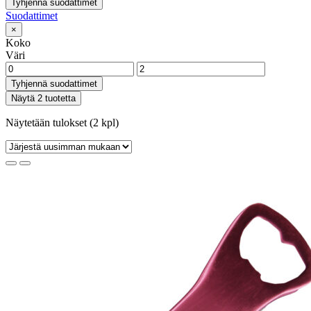
Tyhjennä suodattimet
Suodattimet
×
Koko
Väri
Tyhjennä suodattimet
Näytä 2 tuotetta
Näytetään tulokset (2 kpl)