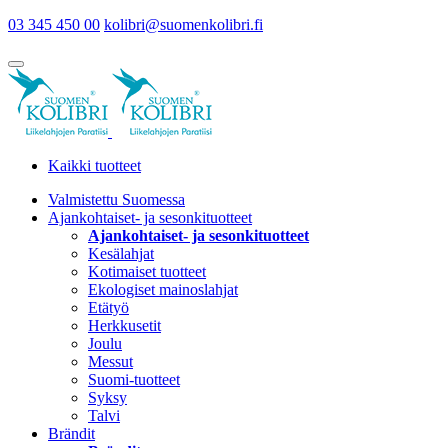
03 345 450 00
kolibri@suomenkolibri.fi
Kaikki tuotteet
Valmistettu Suomessa
Ajankohtaiset- ja sesonkituotteet
Ajankohtaiset- ja sesonkituotteet
Kesälahjat
Kotimaiset tuotteet
Ekologiset mainoslahjat
Etätyö
Herkkusetit
Joulu
Messut
Suomi-tuotteet
Syksy
Talvi
Brändit