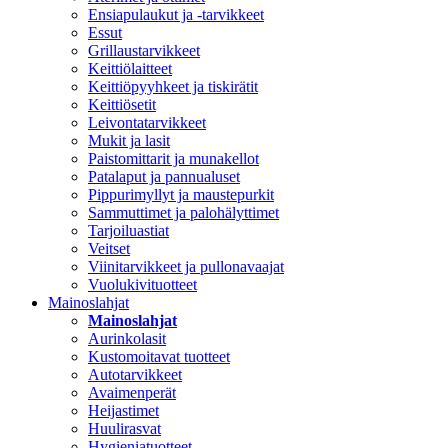
Ensiapulaukut ja -tarvikkeet
Essut
Grillaustarvikkeet
Keittiölaitteet
Keittiöpyyhkeet ja tiskirätit
Keittiösetit
Leivontatarvikkeet
Mukit ja lasit
Paistomittarit ja munakellot
Patalaput ja pannualuset
Pippurimyllyt ja maustepurkit
Sammuttimet ja palohälyttimet
Tarjoiluastiat
Veitset
Viinitarvikkeet ja pullonavaajat
Vuolukivituotteet
Mainoslahjat
Mainoslahjat
Aurinkolasit
Kustomoitavat tuotteet
Autotarvikkeet
Avaimenperät
Heijastimet
Huulirasvat
Hygieniatuotteet