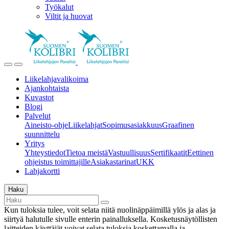
Työkalut
Viltit ja huovat
Liikelahjavalikoima
Ajankohtaista
Kuvastot
Blogi
Palvelut
Aineisto-ohje
Liikelahjat
Sopimusasiakkuus
Graafinen
suunnittelu
Yritys
Yhteystiedot
Tietoa meistä
Vastuullisuus
Sertifikaatit
Eettinen
ohjeistus toimittajille
Asiakastarinat
UKK
Lahjakortti
Haku
Kun tuloksia tulee, voit selata niitä nuolinäppäimillä ylös ja alas ja
siirtyä halutulle sivulle enterin painalluksella. Kosketusnäytöllisten
laitteiden käyttäjät voivat selata tuloksia koskettamalla ja