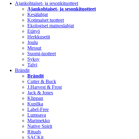
Ajankohtaiset- ja sesonkituotteet
Ajankohtaiset- ja sesonkituotteet
Kesälahjat
Kotimaiset tuotteet
Ekologiset mainoslahjat
Etätyö
Herkkusetit
Joulu
Messut
Suomi-tuotteet
Syksy
Talvi
Brändit
Brändit
Cutter & Buck
J.Harvest & Frost
Jack & Jones
Klippan
Kupilka
Label-Free
Lumoava
Marimekko
Native Spirit
Rituals
SACKit