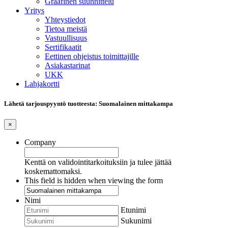
Graafinen suunnittelu
Yritys
Yhteystiedot
Tietoa meistä
Vastuullisuus
Sertifikaatit
Eettinen ohjeistus toimittajille
Asiakastarinat
UKK
Lahjakortti
Lähetä tarjouspyyntö tuotteesta: Suomalainen mittakampa
×
Company
Kenttä on validointitarkoituksiin ja tulee jättää
koskemattomaksi.
This field is hidden when viewing the form
Nimi
Etunimi
Sukunimi