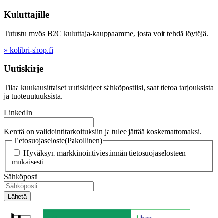
Kuluttajille
Tutustu myös B2C kuluttaja-kauppaamme, josta voit tehdä löytöjä.
» kolibri-shop.fi
Uutiskirje
Tilaa kuukausittaiset uutiskirjeet sähköpostiisi, saat tietoa tarjouksista
ja tuoteuutuuksista.
LinkedIn
Kenttä on validointitarkoituksiin ja tulee jättää koskemattomaksi.
Tietosuojaseloste
(Pakollinen)
Hyväksyn markkinointiviestinnän tietosuojaselosteen
mukaisesti
Sähköposti