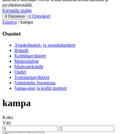
pyyhkäisemällä.
Kirjaudu sisään
0
Ostoskori
0
Ostoskori
Etusivu
/
kampa
Osastot
Ajankohtaiset- ja sesonkituotteet
Brändit
Keittiötarvikkeet
Mainoslahjat
Mainostekstiilit
Outlet
Toimistotarvikkeet
Valmistettu Suomessa
Vapaa-ajan ja kodin tuotteet
kampa
Koko
Väri