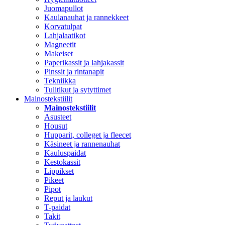
Juomapullot
Kaulanauhat ja rannekkeet
Korvatulpat
Lahjalaatikot
Magneetit
Makeiset
Paperikassit ja lahjakassit
Pinssit ja rintanapit
Tekniikka
Tulitikut ja sytyttimet
Mainostekstiilit
Mainostekstiilit
Asusteet
Housut
Hupparit, colleget ja fleecet
Käsineet ja rannenauhat
Kauluspaidat
Kestokassit
Lippikset
Pikeet
Pipot
Reput ja laukut
T-paidat
Takit