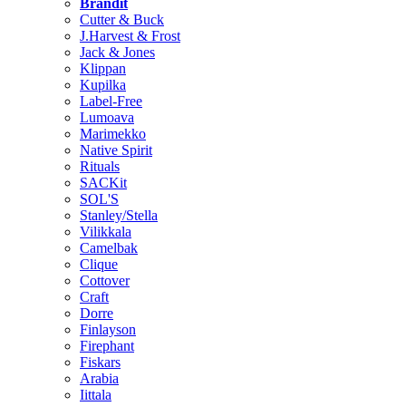
Brändit
Cutter & Buck
J.Harvest & Frost
Jack & Jones
Klippan
Kupilka
Label-Free
Lumoava
Marimekko
Native Spirit
Rituals
SACKit
SOL'S
Stanley/Stella
Vilikkala
Camelbak
Clique
Cottover
Craft
Dorre
Finlayson
Firephant
Fiskars
Arabia
Iittala