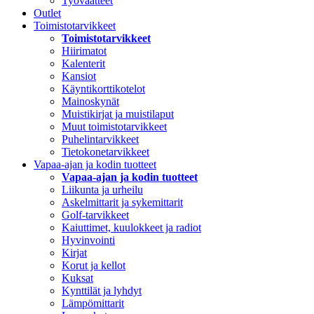
Työvaatteet
Outlet
Toimistotarvikkeet
Toimistotarvikkeet
Hiirimatot
Kalenterit
Kansiot
Käyntikorttikotelot
Mainoskynät
Muistikirjat ja muistilaput
Muut toimistotarvikkeet
Puhelintarvikkeet
Tietokonetarvikkeet
Vapaa-ajan ja kodin tuotteet
Vapaa-ajan ja kodin tuotteet
Liikunta ja urheilu
Askelmittarit ja sykemittarit
Golf-tarvikkeet
Kaiuttimet, kuulokkeet ja radiot
Hyvinvointi
Kirjat
Korut ja kellot
Kuksat
Kynttilät ja lyhdyt
Lämpömittarit