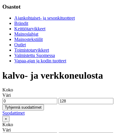
Osastot
Ajankohtaiset- ja sesonkituotteet
Brändit
Keittiötarvikkeet
Mainoslahjat
Mainostekstiilit
Outlet
Toimistotarvikkeet
Valmistettu Suomessa
Vapaa-ajan ja kodin tuotteet
kalvo- ja verkkoneulosta
Koko
Väri
Tyhjennä suodattimet
Suodattimet
×
Koko
Väri