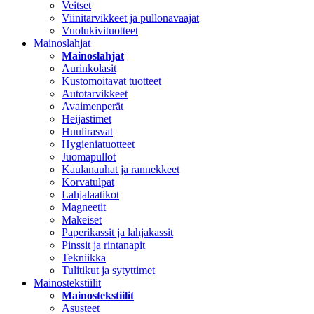
Veitset
Viinitarvikkeet ja pullonavaajat
Vuolukivituotteet
Mainoslahjat
Mainoslahjat
Aurinkolasit
Kustomoitavat tuotteet
Autotarvikkeet
Avaimenperät
Heijastimet
Huulirasvat
Hygieniatuotteet
Juomapullot
Kaulanauhat ja rannekkeet
Korvatulpat
Lahjalaatikot
Magneetit
Makeiset
Paperikassit ja lahjakassit
Pinssit ja rintanapit
Tekniikka
Tulitikut ja sytyttimet
Mainostekstiilit
Mainostekstiilit
Asusteet