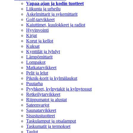
Vapaa-ajan ja kodin tuotteet
Liikunta ja urheilu
Askelmittarit ja sykemittarit
Golf-tarvikkeet
Kaiuttimet, kuulokkeet ja radiot
Hyvinvointi
Kirjat
Korut ja kellot
Kuksat
Kynttilät ja lyhdyt
Lämpömittarit
Lompakot
Matkatarvikkeet
Pelit ja lelut
Piknik-korit ja kylmälaukut
Puutarha
Pyyhkeet, kylpytakit ja kylpytossut
Retkeilytarvikkeet
Riippumatot ja alustat
Sateenvarjot
Saunatarvikkeet
Sisustustuotteet
Taskulamput ja otsalamput
Taskumatit ja termokset
Taulut