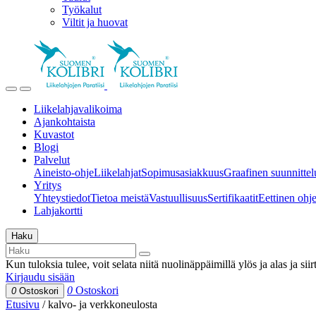
Työkalut
Viltit ja huovat
Liikelahjavalikoima
Ajankohtaista
Kuvastot
Blogi
Palvelut
Aineisto-ohje
Liikelahjat
Sopimusasiakkuus
Graafinen suunnittel
Yritys
Yhteystiedot
Tietoa meistä
Vastuullisuus
Sertifikaatit
Eettinen ohjei
Lahjakortti
Haku
Kun tuloksia tulee, voit selata niitä nuolinäppäimillä ylös ja alas ja si
Kirjaudu sisään
0
Ostoskori
0
Ostoskori
Etusivu
/
kalvo- ja verkkoneulosta