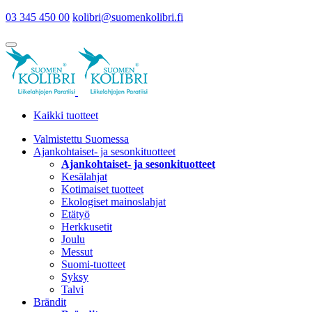
03 345 450 00
kolibri@suomenkolibri.fi
Kaikki tuotteet
Valmistettu Suomessa
Ajankohtaiset- ja sesonkituotteet
Ajankohtaiset- ja sesonkituotteet
Kesälahjat
Kotimaiset tuotteet
Ekologiset mainoslahjat
Etätyö
Herkkusetit
Joulu
Messut
Suomi-tuotteet
Syksy
Talvi
Brändit