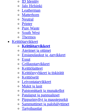
ID Identity
Jalo Helsinki
Leatherman
Matterhorn
Neutral
Printer
Pure Waste
South West
Thermos
Keittiötarvikkeet
Keittiötarvikkeet
Aterimet ja ottimet
Ensiapulaukut ja -tarvikkeet
Essut
Grillaustarvikkeet
Keittiölaitteet
Keittiöpyyhkeet ja tiskirätit
Keittiösetit
Leivontatarvikkeet
Mukit ja lasit
Paistomittarit ja munakellot
Patalaput ja pannualuset
Pippurimyllyt ja maustepurkit
Sammuttimet ja palohälyttimet
Tarjoiluastiat