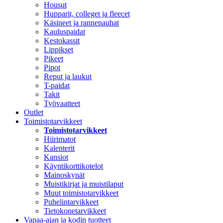
Housut
Hupparit, colleget ja fleecet
Käsineet ja rannenauhat
Kauluspaidat
Kestokassit
Lippikset
Pikeet
Pipot
Reput ja laukut
T-paidat
Takit
Työvaatteet
Outlet
Toimistotarvikkeet
Toimistotarvikkeet
Hiirimatot
Kalenterit
Kansiot
Käyntikorttikotelot
Mainoskynät
Muistikirjat ja muistilaput
Muut toimistotarvikkeet
Puhelintarvikkeet
Tietokonetarvikkeet
Vapaa-ajan ja kodin tuotteet