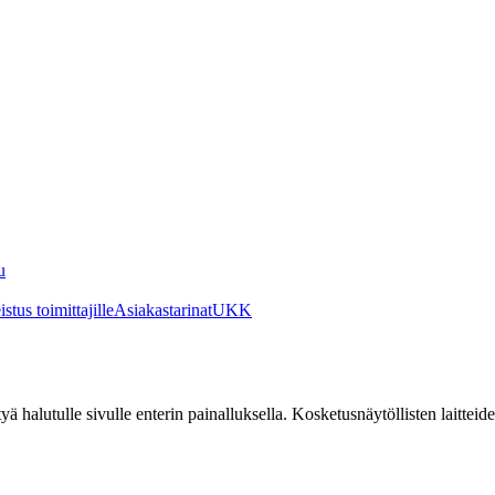
u
stus toimittajille
Asiakastarinat
UKK
irtyä halutulle sivulle enterin painalluksella. Kosketusnäytöllisten laittei