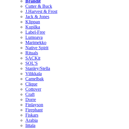
Brändit
Cutter & Buck
J.Harvest & Frost
Jack & Jones
Klippan
Kupilka
Label-Free
Lumoava
Marimekko
Native Spirit
Rituals
SACKit
SOL'S
Stanley/Stella
Vilikkala
Camelbak
Clique
Cottover
Craft
Dorre
Finlayson
Firephant
Fiskars
Arabia
Iittala