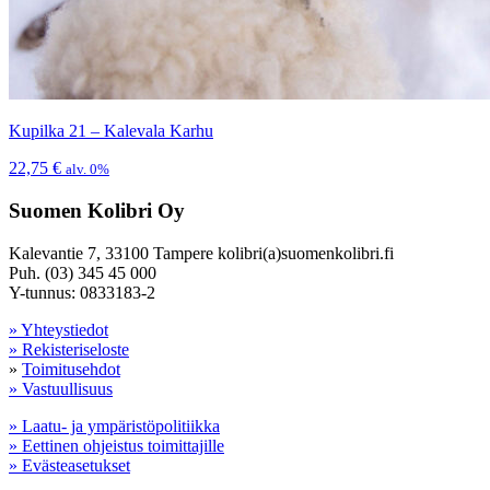
Kupilka 21 – Kalevala Karhu
22,75
€
alv. 0%
Suomen Kolibri Oy
Kalevantie 7, 33100 Tampere kolibri(a)suomenkolibri.fi
Puh. (03) 345 45 000
Y-tunnus: 0833183-2
» Yhteystiedot
» Rekisteriseloste
»
Toimitusehdot
» Vastuullisuus
» Laatu- ja ympäristöpolitiikka
» Eettinen ohjeistus toimittajille
» Evästeasetukset