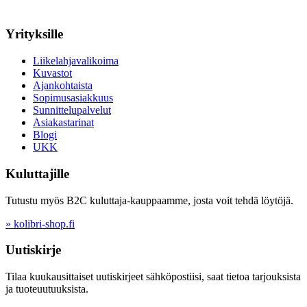
Yrityksille
Liikelahjavalikoima
Kuvastot
Ajankohtaista
Sopimusasiakkuus
Sunnittelupalvelut
Asiakastarinat
Blogi
UKK
Kuluttajille
Tutustu myös B2C kuluttaja-kauppaamme, josta voit tehdä löytöjä.
» kolibri-shop.fi
Uutiskirje
Tilaa kuukausittaiset uutiskirjeet sähköpostiisi, saat tietoa tarjouksista
ja tuoteuutuuksista.