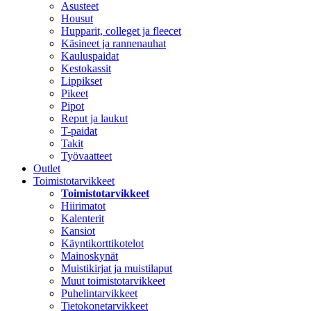
Asusteet
Housut
Hupparit, colleget ja fleecet
Käsineet ja rannenauhat
Kauluspaidat
Kestokassit
Lippikset
Pikeet
Pipot
Reput ja laukut
T-paidat
Takit
Työvaatteet
Outlet
Toimistotarvikkeet
Toimistotarvikkeet
Hiirimatot
Kalenterit
Kansiot
Käyntikorttikotelot
Mainoskynät
Muistikirjat ja muistilaput
Muut toimistotarvikkeet
Puhelintarvikkeet
Tietokonetarvikkeet