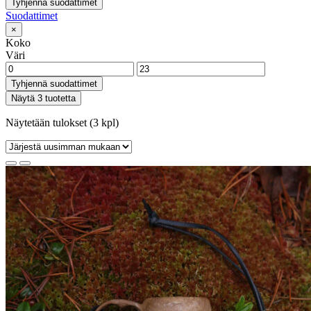
Tyhjennä suodattimet
Suodattimet
×
Koko
Väri
Tyhjennä suodattimet
Näytä 3 tuotetta
Näytetään tulokset (3 kpl)