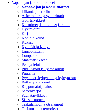
Vapaa-ajan ja kodin tuotteet
Vapaa-ajan ja kodin tuotteet
Liikunta ja urheilu
Askelmittarit ja sykemittarit
Golf-tarvikkeet
Kaiuttimet, kuulokkeet ja radiot
Hyvinvointi
Kirjat
Korut ja kellot
Kuksat
Kynttilät ja lyhdyt
Lämpömittarit
Lompakot
Matkatarvikkeet
Pelit ja lelut
Piknik-korit ja kylmälaukut
Puutarha
Pyyhkeet, kylpytakit ja kylpytossut
Retkeilytarvikkeet
Riippumatot ja alustat
Sateenvarjot
Saunatarvikkeet
Sisustustuotteet
Taskulamput ja otsalamput
Taskumatit ja termokset