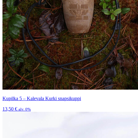
Kupilka 5 – Kalevala Kurki snapsikuppi
13,50
€
alv. 0%