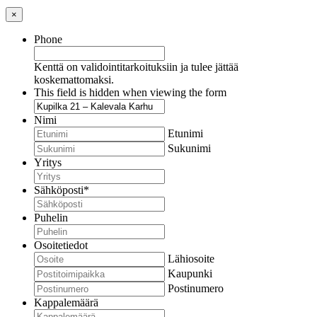
×
Phone
Kenttä on validointitarkoituksiin ja tulee jättää
koskemattomaksi.
This field is hidden when viewing the form
Nimi
Etunimi
Sukunimi
Yritys
Sähköposti
*
Puhelin
Osoitetiedot
Lähiosoite
Kaupunki
Postinumero
Kappalemäärä