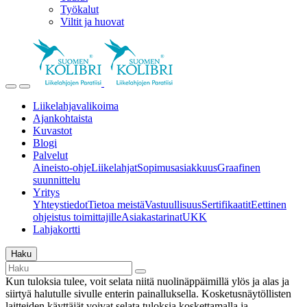
Työkalut
Viltit ja huovat
Liikelahjavalikoima
Ajankohtaista
Kuvastot
Blogi
Palvelut
Aineisto-ohje
Liikelahjat
Sopimusasiakkuus
Graafinen
suunnittelu
Yritys
Yhteystiedot
Tietoa meistä
Vastuullisuus
Sertifikaatit
Eettinen
ohjeistus toimittajille
Asiakastarinat
UKK
Lahjakortti
Haku
Kun tuloksia tulee, voit selata niitä nuolinäppäimillä ylös ja alas ja
siirtyä halutulle sivulle enterin painalluksella. Kosketusnäytöllisten
laitteiden käyttäjät voivat selata tuloksia koskettamalla ja