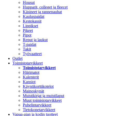
Housut
Hupparit, colleget ja fleecet
Käsineet ja rannenauhat
Kauluspaidat
Kestokassit
Lippikset
Pikeet
Pipot
Reput ja laukut
T-paidat
Takit
Työvaatteet
Outlet
Toimistotarvikkeet
Toimistotarvikkeet
Hiirimatot
Kalenterit
Kansiot
Käyntikorttikotelot
Mainoskynät
Muistikirjat ja muistilaput
Muut toimistotarvikkeet
Puhelintarvikkeet
Tietokonetarvikkeet
Vapaa-ajan ja kodin tuotteet