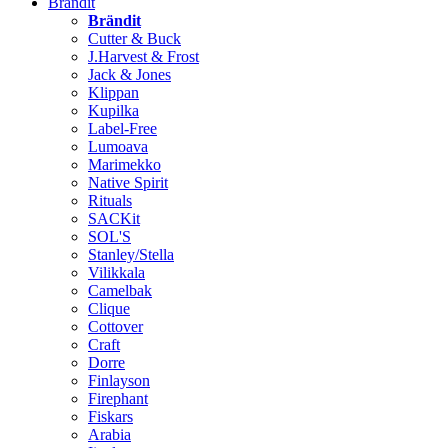
Brändit
Brändit
Cutter & Buck
J.Harvest & Frost
Jack & Jones
Klippan
Kupilka
Label-Free
Lumoava
Marimekko
Native Spirit
Rituals
SACKit
SOL'S
Stanley/Stella
Vilikkala
Camelbak
Clique
Cottover
Craft
Dorre
Finlayson
Firephant
Fiskars
Arabia