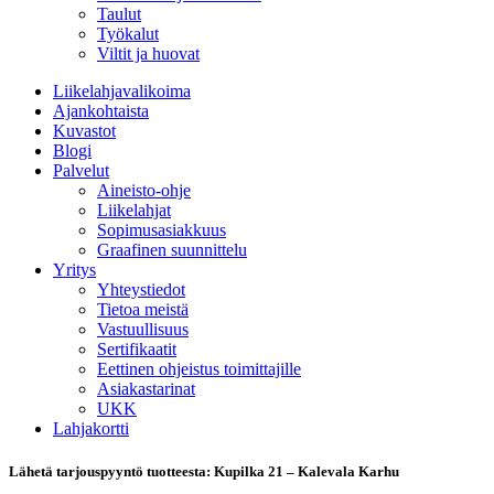
Taulut
Työkalut
Viltit ja huovat
Liikelahjavalikoima
Ajankohtaista
Kuvastot
Blogi
Palvelut
Aineisto-ohje
Liikelahjat
Sopimusasiakkuus
Graafinen suunnittelu
Yritys
Yhteystiedot
Tietoa meistä
Vastuullisuus
Sertifikaatit
Eettinen ohjeistus toimittajille
Asiakastarinat
UKK
Lahjakortti
Lähetä tarjouspyyntö tuotteesta: Kupilka 21 – Kalevala Karhu