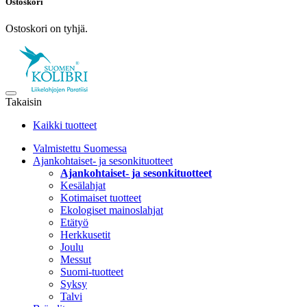
Ostoskori
Ostoskori on tyhjä.
Takaisin
Kaikki tuotteet
Valmistettu Suomessa
Ajankohtaiset- ja sesonkituotteet
Ajankohtaiset- ja sesonkituotteet
Kesälahjat
Kotimaiset tuotteet
Ekologiset mainoslahjat
Etätyö
Herkkusetit
Joulu
Messut
Suomi-tuotteet
Syksy
Talvi