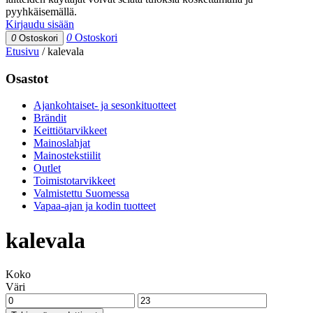
pyyhkäisemällä.
Kirjaudu sisään
0
Ostoskori
0
Ostoskori
Etusivu
/
kalevala
Osastot
Ajankohtaiset- ja sesonkituotteet
Brändit
Keittiötarvikkeet
Mainoslahjat
Mainostekstiilit
Outlet
Toimistotarvikkeet
Valmistettu Suomessa
Vapaa-ajan ja kodin tuotteet
kalevala
Koko
Väri