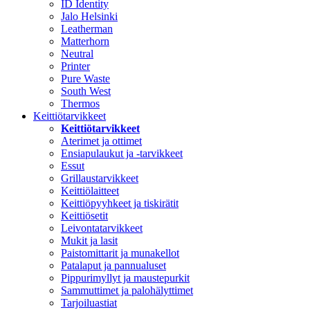
ID Identity
Jalo Helsinki
Leatherman
Matterhorn
Neutral
Printer
Pure Waste
South West
Thermos
Keittiötarvikkeet
Keittiötarvikkeet
Aterimet ja ottimet
Ensiapulaukut ja -tarvikkeet
Essut
Grillaustarvikkeet
Keittiölaitteet
Keittiöpyyhkeet ja tiskirätit
Keittiösetit
Leivontatarvikkeet
Mukit ja lasit
Paistomittarit ja munakellot
Patalaput ja pannualuset
Pippurimyllyt ja maustepurkit
Sammuttimet ja palohälyttimet
Tarjoiluastiat