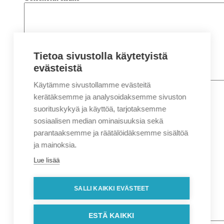
Tietoa sivustolla käytetyistä
evästeistä
Käytämme sivustollamme evästeitä
Nimi
*
Etunimi
kerätäksemme ja analysoidaksemme sivuston
Sukunimi
suorituskykyä ja käyttöä, tarjotaksemme
Yritys
sosiaalisen median ominaisuuksia sekä
parantaaksemme ja räätälöidäksemme sisältöä
Sähköposti
*
ja mainoksia.
Puhelin
*
Lue lisää
Osoitetiedot
Lähiosoite
SALLI KAIKKI EVÄSTEET
Kaupunki
Postinumero
Viesti
ESTÄ KAIKKI