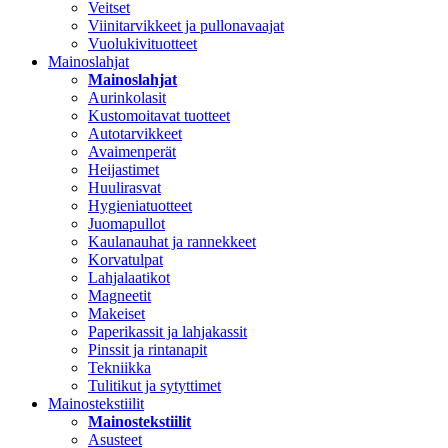
Veitset
Viinitarvikkeet ja pullonavaajat
Vuolukivituotteet
Mainoslahjat
Mainoslahjat
Aurinkolasit
Kustomoitavat tuotteet
Autotarvikkeet
Avaimenperät
Heijastimet
Huulirasvat
Hygieniatuotteet
Juomapullot
Kaulanauhat ja rannekkeet
Korvatulpat
Lahjalaatikot
Magneetit
Makeiset
Paperikassit ja lahjakassit
Pinssit ja rintanapit
Tekniikka
Tulitikut ja sytyttimet
Mainostekstiilit
Mainostekstiilit
Asusteet