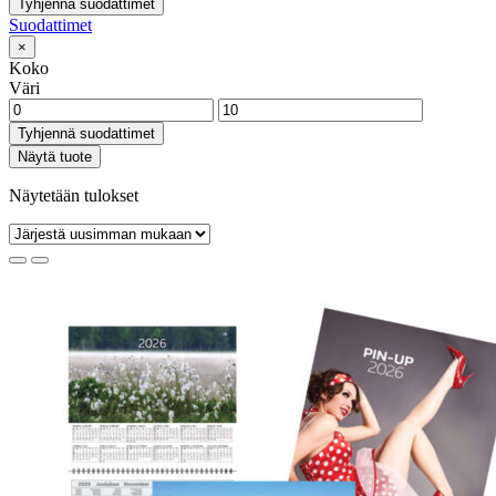
Tyhjennä suodattimet
Suodattimet
×
Koko
Väri
Tyhjennä suodattimet
Näytä tuote
Näytetään tulokset