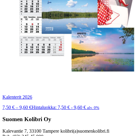
Kalenterit 2026
7,50
€
–
9,60
€
Hintaluokka: 7,50 € - 9,60 €
alv. 0%
Suomen Kolibri Oy
Kalevantie 7, 33100 Tampere kolibri(a)suomenkolibri.fi