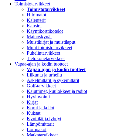
Toimistotarvikkeet
Toimistotarvikkeet
Hiirimatot
Kalenterit
Kansiot
Käyntikorttikotelot
Mainoskynät
Muistikirjat ja muistilaput
Muut toimistotarvikkeet
Puhelintarvikkeet
Tietokonetarvikkeet
Vapaa-ajan ja kodin tuotteet
Vapaa-ajan ja kodin tuotteet
Liikunta ja urheilu
Askelmittarit ja sykemittarit
Golf-tarvikkeet
Kaiuttimet, kuulokkeet ja radiot
Hyvinvointi
Kirjat
Korut ja kellot
Kuksat
Kynttilät ja lyhdyt
Lämpömittarit
Lompakot
Matkatarvikkeet