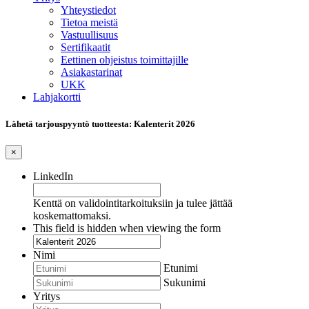
Yhteystiedot
Tietoa meistä
Vastuullisuus
Sertifikaatit
Eettinen ohjeistus toimittajille
Asiakastarinat
UKK
Lahjakortti
Lähetä tarjouspyyntö tuotteesta: Kalenterit 2026
×
LinkedIn
Kenttä on validointitarkoituksiin ja tulee jättää
koskemattomaksi.
This field is hidden when viewing the form
Nimi
Etunimi
Sukunimi
Yritys