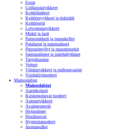
Essut
Grillaustarvikkeet
Keittiölaitteet
Keittiöpyyhkeet ja tiskirätit
Keittiösetit
Leivontatarvikkeet
Mukit ja lasit
Paistomittarit ja munakellot
Patalaput ja pannualuset
Pippurimyllyt ja maustepurkit
Sammuttimet ja palohälyttimet
Tarjoiluastiat
Veitset
Viinitarvikkeet ja pullonavaajat
Vuolukivituotteet
Mainoslahjat
Mainoslahjat
Aurinkolasit
Kustomoitavat tuotteet
Autotarvikkeet
Avaimenperät
Heijastimet
Huulirasvat
Hygieniatuotteet
Juomapullot