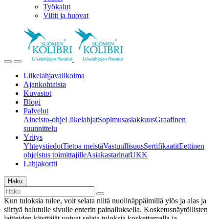
Työkalut
Viltit ja huovat
Liikelahjavalikoima
Ajankohtaista
Kuvastot
Blogi
Palvelut
Aineisto-ohje
Liikelahjat
Sopimusasiakkuus
Graafinen
suunnittelu
Yritys
Yhteystiedot
Tietoa meistä
Vastuullisuus
Sertifikaatit
Eettinen
ohjeistus toimittajille
Asiakastarinat
UKK
Lahjakortti
Haku
Kun tuloksia tulee, voit selata niitä nuolinäppäimillä ylös ja alas ja
siirtyä halutulle sivulle enterin painalluksella. Kosketusnäytöllisten
laitteiden käyttäjät voivat selata tuloksia koskettamalla ja