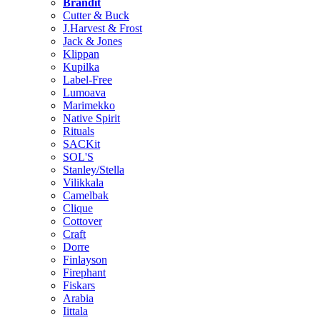
Brändit
Cutter & Buck
J.Harvest & Frost
Jack & Jones
Klippan
Kupilka
Label-Free
Lumoava
Marimekko
Native Spirit
Rituals
SACKit
SOL'S
Stanley/Stella
Vilikkala
Camelbak
Clique
Cottover
Craft
Dorre
Finlayson
Firephant
Fiskars
Arabia
Iittala