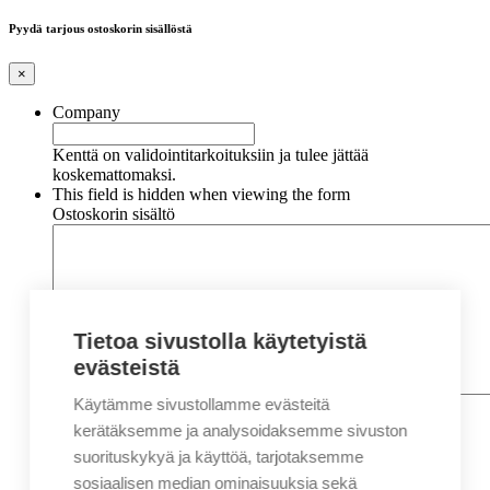
Pyydä tarjous ostoskorin sisällöstä
×
Company
Kenttä on validointitarkoituksiin ja tulee jättää
koskemattomaksi.
This field is hidden when viewing the form
Ostoskorin sisältö
Tietoa sivustolla käytetyistä
evästeistä
Käytämme sivustollamme evästeitä
Nimi
*
Etunimi
kerätäksemme ja analysoidaksemme sivuston
Sukunimi
suorituskykyä ja käyttöä, tarjotaksemme
Yritys
sosiaalisen median ominaisuuksia sekä