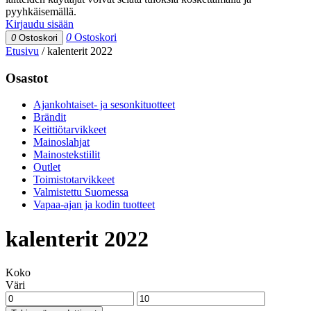
pyyhkäisemällä.
Kirjaudu sisään
0
Ostoskori
0
Ostoskori
Etusivu
/
kalenterit 2022
Osastot
Ajankohtaiset- ja sesonkituotteet
Brändit
Keittiötarvikkeet
Mainoslahjat
Mainostekstiilit
Outlet
Toimistotarvikkeet
Valmistettu Suomessa
Vapaa-ajan ja kodin tuotteet
kalenterit 2022
Koko
Väri