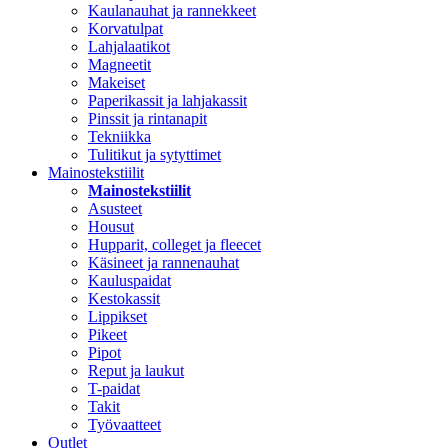
Kaulanauhat ja rannekkeet
Korvatulpat
Lahjalaatikot
Magneetit
Makeiset
Paperikassit ja lahjakassit
Pinssit ja rintanapit
Tekniikka
Tulitikut ja sytyttimet
Mainostekstiilit
Mainostekstiilit
Asusteet
Housut
Hupparit, colleget ja fleecet
Käsineet ja rannenauhat
Kauluspaidat
Kestokassit
Lippikset
Pikeet
Pipot
Reput ja laukut
T-paidat
Takit
Työvaatteet
Outlet