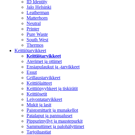
ID Identity
Jalo Helsinki
Leatherman
Matterhorn
Neutral
Printer
Pure Waste
South West
Thermos
Keittiötarvikkeet
Keittiötarvikkeet
Aterimet ja ottimet
Ensiapulaukut ja -tarvikkeet
Essut
Grillaustarvikkeet
Keittiölaitteet
Keittiöpyyhkeet ja tiskirätit
Keittiösetit
Leivontatarvikkeet
Mukit ja lasit
Paistomittarit ja munakellot
Patalaput ja pannualuset
Pippurimyllyt ja maustepurkit
Sammuttimet ja palohälyttimet
Tarjoiluastiat