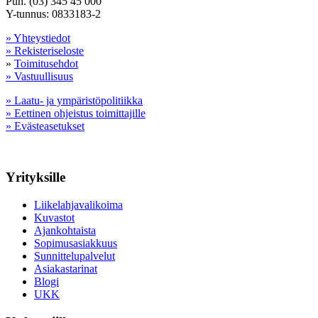
Puh. (03) 345 45 000
Y-tunnus: 0833183-2
» Yhteystiedot
» Rekisteriseloste
»
Toimitusehdot
» Vastuullisuus
» Laatu- ja ympäristöpolitiikka
» Eettinen ohjeistus toimittajille
» Evästeasetukset
Yrityksille
Liikelahjavalikoima
Kuvastot
Ajankohtaista
Sopimusasiakkuus
Sunnittelupalvelut
Asiakastarinat
Blogi
UKK