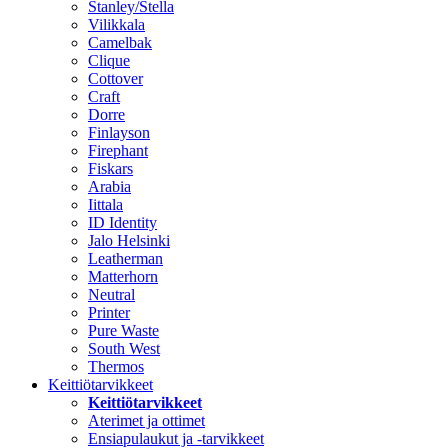
Stanley/Stella
Vilikkala
Camelbak
Clique
Cottover
Craft
Dorre
Finlayson
Firephant
Fiskars
Arabia
Iittala
ID Identity
Jalo Helsinki
Leatherman
Matterhorn
Neutral
Printer
Pure Waste
South West
Thermos
Keittiötarvikkeet
Keittiötarvikkeet
Aterimet ja ottimet
Ensiapulaukut ja -tarvikkeet