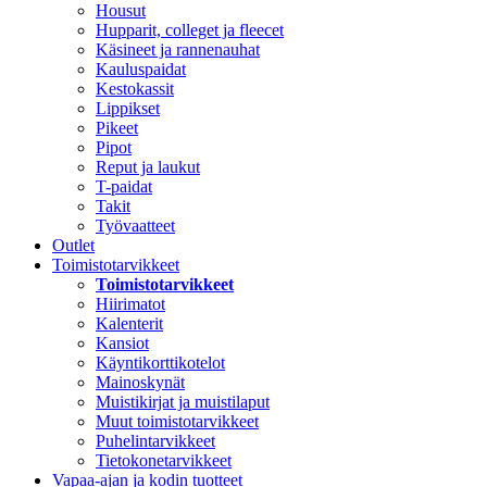
Housut
Hupparit, colleget ja fleecet
Käsineet ja rannenauhat
Kauluspaidat
Kestokassit
Lippikset
Pikeet
Pipot
Reput ja laukut
T-paidat
Takit
Työvaatteet
Outlet
Toimistotarvikkeet
Toimistotarvikkeet
Hiirimatot
Kalenterit
Kansiot
Käyntikorttikotelot
Mainoskynät
Muistikirjat ja muistilaput
Muut toimistotarvikkeet
Puhelintarvikkeet
Tietokonetarvikkeet
Vapaa-ajan ja kodin tuotteet