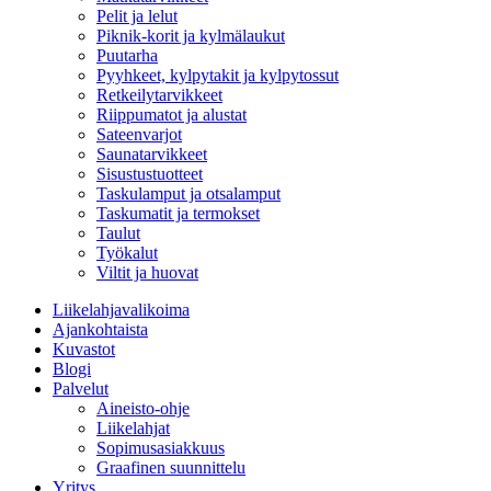
Pelit ja lelut
Piknik-korit ja kylmälaukut
Puutarha
Pyyhkeet, kylpytakit ja kylpytossut
Retkeilytarvikkeet
Riippumatot ja alustat
Sateenvarjot
Saunatarvikkeet
Sisustustuotteet
Taskulamput ja otsalamput
Taskumatit ja termokset
Taulut
Työkalut
Viltit ja huovat
Liikelahjavalikoima
Ajankohtaista
Kuvastot
Blogi
Palvelut
Aineisto-ohje
Liikelahjat
Sopimusasiakkuus
Graafinen suunnittelu
Yritys