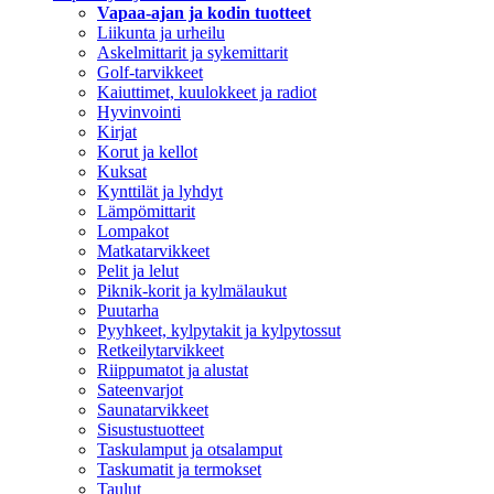
Vapaa-ajan ja kodin tuotteet
Liikunta ja urheilu
Askelmittarit ja sykemittarit
Golf-tarvikkeet
Kaiuttimet, kuulokkeet ja radiot
Hyvinvointi
Kirjat
Korut ja kellot
Kuksat
Kynttilät ja lyhdyt
Lämpömittarit
Lompakot
Matkatarvikkeet
Pelit ja lelut
Piknik-korit ja kylmälaukut
Puutarha
Pyyhkeet, kylpytakit ja kylpytossut
Retkeilytarvikkeet
Riippumatot ja alustat
Sateenvarjot
Saunatarvikkeet
Sisustustuotteet
Taskulamput ja otsalamput
Taskumatit ja termokset
Taulut