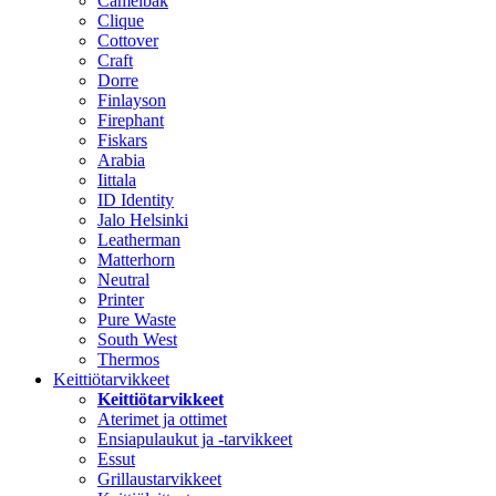
Camelbak
Clique
Cottover
Craft
Dorre
Finlayson
Firephant
Fiskars
Arabia
Iittala
ID Identity
Jalo Helsinki
Leatherman
Matterhorn
Neutral
Printer
Pure Waste
South West
Thermos
Keittiötarvikkeet
Keittiötarvikkeet
Aterimet ja ottimet
Ensiapulaukut ja -tarvikkeet
Essut
Grillaustarvikkeet