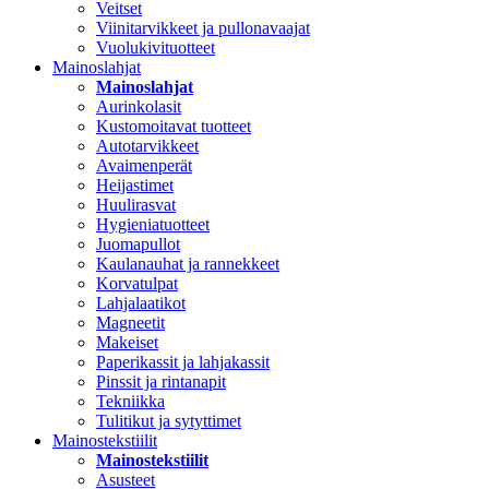
Veitset
Viinitarvikkeet ja pullonavaajat
Vuolukivituotteet
Mainoslahjat
Mainoslahjat
Aurinkolasit
Kustomoitavat tuotteet
Autotarvikkeet
Avaimenperät
Heijastimet
Huulirasvat
Hygieniatuotteet
Juomapullot
Kaulanauhat ja rannekkeet
Korvatulpat
Lahjalaatikot
Magneetit
Makeiset
Paperikassit ja lahjakassit
Pinssit ja rintanapit
Tekniikka
Tulitikut ja sytyttimet
Mainostekstiilit
Mainostekstiilit
Asusteet