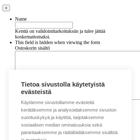
×
Name
Kenttä on validointitarkoituksiin ja tulee jättää
koskemattomaksi.
This field is hidden when viewing the form
Ostoskorin sisältö
Tietoa sivustolla käytetyistä
evästeistä
Käytämme sivustollamme evästeitä
Nimi
*
Etunimi
kerätäksemme ja analysoidaksemme sivuston
Sukunimi
suorituskykyä ja käyttöä, tarjotaksemme
Yritys
sosiaalisen median ominaisuuksia sekä
parantaaksemme ja räätälöidäksemme sisältöä
Sähköposti
*
ja mainoksia.