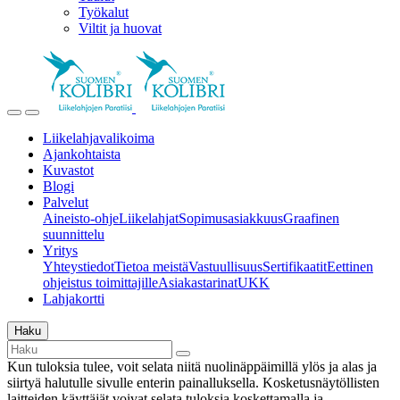
Työkalut
Viltit ja huovat
Liikelahjavalikoima
Ajankohtaista
Kuvastot
Blogi
Palvelut
Aineisto-ohje
Liikelahjat
Sopimusasiakkuus
Graafinen
suunnittelu
Yritys
Yhteystiedot
Tietoa meistä
Vastuullisuus
Sertifikaatit
Eettinen
ohjeistus toimittajille
Asiakastarinat
UKK
Lahjakortti
Haku
Kun tuloksia tulee, voit selata niitä nuolinäppäimillä ylös ja alas ja
siirtyä halutulle sivulle enterin painalluksella. Kosketusnäytöllisten
laitteiden käyttäjät voivat selata tuloksia koskettamalla ja