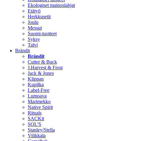
Ekologiset mainoslahjat
Etätyö
Herkkusetit
Joulu
Messut
Suomi-tuotteet
Syksy
Talvi
Brändit
Brändit
Cutter & Buck
J.Harvest & Frost
Jack & Jones
Klippan
Kupilka
Label-Free
Lumoava
Marimekko
Native Spirit
Rituals
SACKit
SOL'S
Stanley/Stella
Vilikkala