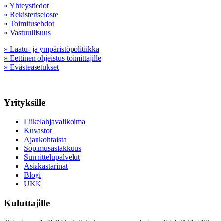
» Yhteystiedot
» Rekisteriseloste
»
Toimitusehdot
» Vastuullisuus
» Laatu- ja ympäristöpolitiikka
» Eettinen ohjeistus toimittajille
» Evästeasetukset
Yrityksille
Liikelahjavalikoima
Kuvastot
Ajankohtaista
Sopimusasiakkuus
Sunnittelupalvelut
Asiakastarinat
Blogi
UKK
Kuluttajille