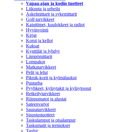
Vapaa-ajan ja kodin tuotteet
Liikunta ja urheilu
Askelmittarit ja sykemittarit
Golf-tarvikkeet
Kaiuttimet, kuulokkeet ja radiot
Hyvinvointi
Kirjat
Korut ja kellot
Kuksat
Kynttilät ja lyhdyt
Lämpömittarit
Lompakot
Matkatarvikkeet
Pelit ja lelut
Piknik-korit ja kylmälaukut
Puutarha
Pyyhkeet, kylpytakit ja kylpytossut
Retkeilytarvikkeet
Riippumatot ja alustat
Sateenvarjot
Saunatarvikkeet
Sisustustuotteet
Taskulamput ja otsalamput
Taskumatit ja termokset
Taulut