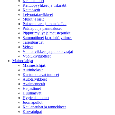
Keittiölaitteet
Keittiöpyyhkeet ja tiskirätit
Keittiösetit
Leivontatarvikkeet
Mukit ja lasit
Paistomittarit ja munakellot
Patalaput ja pannualuset
Pippurimyllyt ja maustepurkit
Sammuttimet ja palohälyttimet
Tarjoiluastiat
Veitset
Viinitarvikkeet ja pullonavaajat
Vuolukivituotteet
Mainoslahjat
Mainoslahjat
Aurinkolasit
Kustomoitavat tuotteet
Autotarvikkeet
Avaimenperät
Heijastimet
Huulirasvat
Hygieniatuotteet
Juomapullot
Kaulanauhat ja rannekkeet
Korvatulpat