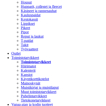
Housut
Hupparit, colleget ja fleecet
Käsineet ja rannenauhat
Kauluspaidat
Kestokassit
Lippikset
Pikeet
Pipot
Reput ja laukut
T-paidat
Takit
Työvaatteet
Outlet
Toimistotarvikkeet
Toimistotarvikkeet
Hiirimatot
Kalenterit
Kansiot
Käyntikorttikotelot
Mainoskynät
Muistikirjat ja muistilaput
Muut toimistotarvikkeet
Puhelintarvikkeet
Tietokonetarvikkeet
Vapaa-ajan ja kodin tuotteet