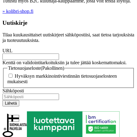
Tutustu myös B2C kuluttaja-kauppaamme, josta voit tehdä löytöjä.
» kolibri-shop.fi
Uutiskirje
Tilaa kuukausittaiset uutiskirjeet sähköpostiisi, saat tietoa tarjouksista
ja tuoteuutuuksista.
URL
Kenttä on validointitarkoituksiin ja tulee jättää koskemattomaksi.
Tietosuojaseloste
(Pakollinen)
Hyväksyn markkinointiviestinnän tietosuojaselosteen
mukaisesti
Sähköposti