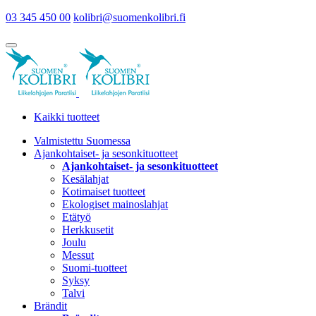
03 345 450 00
kolibri@suomenkolibri.fi
Kaikki tuotteet
Valmistettu Suomessa
Ajankohtaiset- ja sesonkituotteet
Ajankohtaiset- ja sesonkituotteet
Kesälahjat
Kotimaiset tuotteet
Ekologiset mainoslahjat
Etätyö
Herkkusetit
Joulu
Messut
Suomi-tuotteet
Syksy
Talvi
Brändit