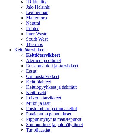
ID Identity
Jalo Helsinki
Leatherman
Matterhorn
Neutral
Printer
Pure Waste
South West
Thermos
Keittiötarvikkeet
Keittiötarvikkeet
Aterimet ja ottimet
Ensiapulaukut ja -tarvikkeet
Essut
Grillaustarvikkeet
Keittiölaitteet
Keittiöpyyhkeet ja tiskirätit
Keittiösetit
Leivontatarvikkeet
Mukit ja lasit
Paistomittarit ja munakellot
Patalaput ja pannualuset
Pippurimyllyt ja maustepurkit
Sammuttimet ja palohälyttimet
Tarjoiluastiat