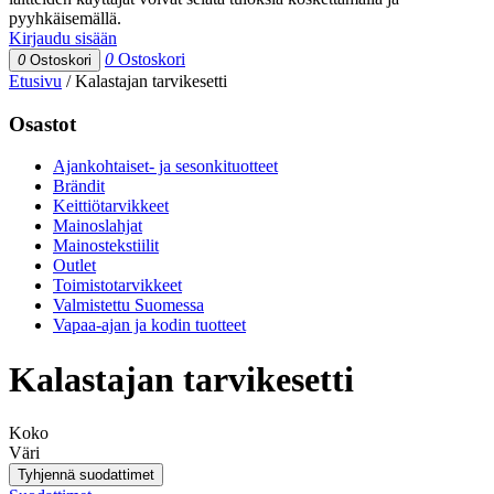
pyyhkäisemällä.
Kirjaudu sisään
0
Ostoskori
0
Ostoskori
Etusivu
/
Kalastajan tarvikesetti
Osastot
Ajankohtaiset- ja sesonkituotteet
Brändit
Keittiötarvikkeet
Mainoslahjat
Mainostekstiilit
Outlet
Toimistotarvikkeet
Valmistettu Suomessa
Vapaa-ajan ja kodin tuotteet
Kalastajan tarvikesetti
Koko
Väri
Tyhjennä suodattimet