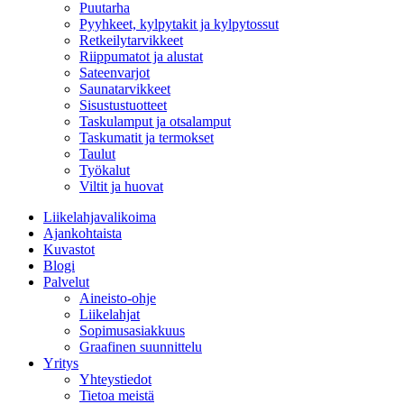
Puutarha
Pyyhkeet, kylpytakit ja kylpytossut
Retkeilytarvikkeet
Riippumatot ja alustat
Sateenvarjot
Saunatarvikkeet
Sisustustuotteet
Taskulamput ja otsalamput
Taskumatit ja termokset
Taulut
Työkalut
Viltit ja huovat
Liikelahjavalikoima
Ajankohtaista
Kuvastot
Blogi
Palvelut
Aineisto-ohje
Liikelahjat
Sopimusasiakkuus
Graafinen suunnittelu
Yritys
Yhteystiedot
Tietoa meistä