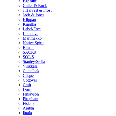
Brändit
Cutter & Buck
J.Harvest & Frost
Jack & Jones
Klippan
Kupilka
Label-Free
Lumoava
Marimekko
Native Spirit
Rituals
SACKit
SOL'S
Stanley/Stella
Vilikkala
Camelbak
Clique
Cottover
Craft
Dorre
Finlayson
Firephant
Fiskars
Arabia
Iittala