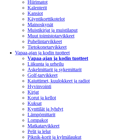
Hiirimatot
Kalenterit
Kansiot
Käyntikorttikotelot
Mainoskynät
Muistikirjat ja muistilaput
Muut toimistotarvikkeet
Puhelintarvikkeet
Tietokonetarvikkeet
Vapaa-ajan ja kodin tuotteet
Vapaa-ajan ja kodin tuotteet
Liikunta ja urheilu
Askelmittarit ja sykemittarit
Golf-tarvikkeet
Kaiuttimet, kuulokkeet ja radiot
Hyvinvointi
Kirjat
Korut ja kellot
Kuksat
Kynttilät ja lyhdyt
Lämpömittarit
Lompakot
Matkatarvikkeet
Pelit ja lelut
Piknik-korit ja kylmälaukut