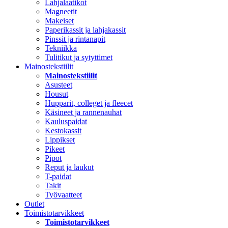
Lahjalaatikot
Magneetit
Makeiset
Paperikassit ja lahjakassit
Pinssit ja rintanapit
Tekniikka
Tulitikut ja sytyttimet
Mainostekstiilit
Mainostekstiilit
Asusteet
Housut
Hupparit, colleget ja fleecet
Käsineet ja rannenauhat
Kauluspaidat
Kestokassit
Lippikset
Pikeet
Pipot
Reput ja laukut
T-paidat
Takit
Työvaatteet
Outlet
Toimistotarvikkeet
Toimistotarvikkeet