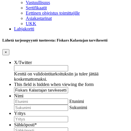
Vastuullisuus
Sertifikaatit
Eettinen ohjeistus toimittajille
Asiakastarinat
UKK
Lahjakortti
Lähetä tarjouspyyntö tuotteesta: Fiskars Kalastajan tarvikesetti
×
X/Twitter
Kenttä on validointitarkoituksiin ja tulee jättää
koskemattomaksi.
This field is hidden when viewing the form
Nimi
Etunimi
Sukunimi
Yritys
Sähköposti
*