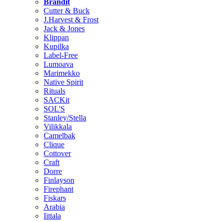
Brändit
Cutter & Buck
J.Harvest & Frost
Jack & Jones
Klippan
Kupilka
Label-Free
Lumoava
Marimekko
Native Spirit
Rituals
SACKit
SOL'S
Stanley/Stella
Vilikkala
Camelbak
Clique
Cottover
Craft
Dorre
Finlayson
Firephant
Fiskars
Arabia
Iittala