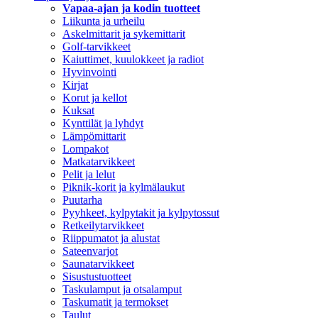
Vapaa-ajan ja kodin tuotteet
Liikunta ja urheilu
Askelmittarit ja sykemittarit
Golf-tarvikkeet
Kaiuttimet, kuulokkeet ja radiot
Hyvinvointi
Kirjat
Korut ja kellot
Kuksat
Kynttilät ja lyhdyt
Lämpömittarit
Lompakot
Matkatarvikkeet
Pelit ja lelut
Piknik-korit ja kylmälaukut
Puutarha
Pyyhkeet, kylpytakit ja kylpytossut
Retkeilytarvikkeet
Riippumatot ja alustat
Sateenvarjot
Saunatarvikkeet
Sisustustuotteet
Taskulamput ja otsalamput
Taskumatit ja termokset
Taulut