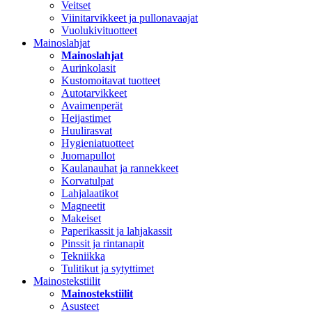
Veitset
Viinitarvikkeet ja pullonavaajat
Vuolukivituotteet
Mainoslahjat
Mainoslahjat
Aurinkolasit
Kustomoitavat tuotteet
Autotarvikkeet
Avaimenperät
Heijastimet
Huulirasvat
Hygieniatuotteet
Juomapullot
Kaulanauhat ja rannekkeet
Korvatulpat
Lahjalaatikot
Magneetit
Makeiset
Paperikassit ja lahjakassit
Pinssit ja rintanapit
Tekniikka
Tulitikut ja sytyttimet
Mainostekstiilit
Mainostekstiilit
Asusteet