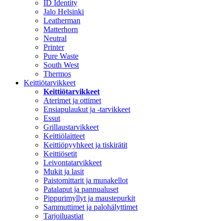
ID Identity
Jalo Helsinki
Leatherman
Matterhorn
Neutral
Printer
Pure Waste
South West
Thermos
Keittiötarvikkeet
Keittiötarvikkeet
Aterimet ja ottimet
Ensiapulaukut ja -tarvikkeet
Essut
Grillaustarvikkeet
Keittiölaitteet
Keittiöpyyhkeet ja tiskirätit
Keittiösetit
Leivontatarvikkeet
Mukit ja lasit
Paistomittarit ja munakellot
Patalaput ja pannualuset
Pippurimyllyt ja maustepurkit
Sammuttimet ja palohälyttimet
Tarjoiluastiat