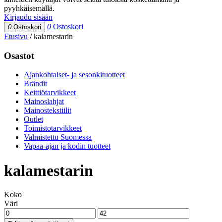
pyyhkäisemällä.
Kirjaudu sisään
0
Ostoskori
0
Ostoskori
Etusivu
/
kalamestarin
Osastot
Ajankohtaiset- ja sesonkituotteet
Brändit
Keittiötarvikkeet
Mainoslahjat
Mainostekstiilit
Outlet
Toimistotarvikkeet
Valmistettu Suomessa
Vapaa-ajan ja kodin tuotteet
kalamestarin
Koko
Väri