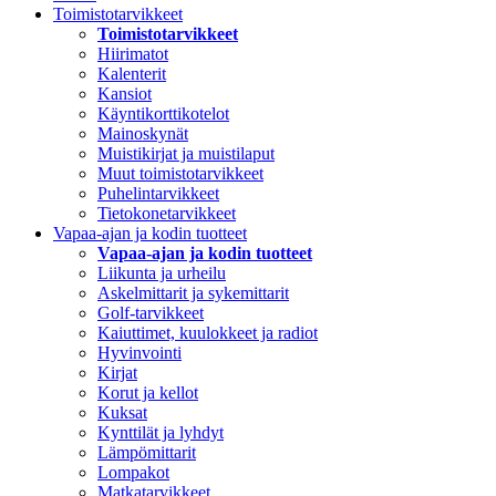
Toimistotarvikkeet
Toimistotarvikkeet
Hiirimatot
Kalenterit
Kansiot
Käyntikorttikotelot
Mainoskynät
Muistikirjat ja muistilaput
Muut toimistotarvikkeet
Puhelintarvikkeet
Tietokonetarvikkeet
Vapaa-ajan ja kodin tuotteet
Vapaa-ajan ja kodin tuotteet
Liikunta ja urheilu
Askelmittarit ja sykemittarit
Golf-tarvikkeet
Kaiuttimet, kuulokkeet ja radiot
Hyvinvointi
Kirjat
Korut ja kellot
Kuksat
Kynttilät ja lyhdyt
Lämpömittarit
Lompakot
Matkatarvikkeet