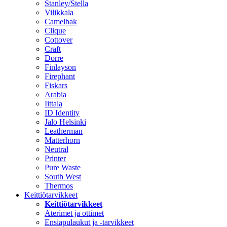
Stanley/Stella
Vilikkala
Camelbak
Clique
Cottover
Craft
Dorre
Finlayson
Firephant
Fiskars
Arabia
Iittala
ID Identity
Jalo Helsinki
Leatherman
Matterhorn
Neutral
Printer
Pure Waste
South West
Thermos
Keittiötarvikkeet
Keittiötarvikkeet
Aterimet ja ottimet
Ensiapulaukut ja -tarvikkeet