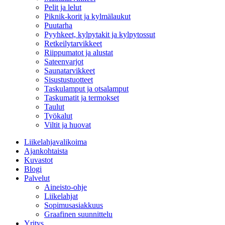
Pelit ja lelut
Piknik-korit ja kylmälaukut
Puutarha
Pyyhkeet, kylpytakit ja kylpytossut
Retkeilytarvikkeet
Riippumatot ja alustat
Sateenvarjot
Saunatarvikkeet
Sisustustuotteet
Taskulamput ja otsalamput
Taskumatit ja termokset
Taulut
Työkalut
Viltit ja huovat
Liikelahjavalikoima
Ajankohtaista
Kuvastot
Blogi
Palvelut
Aineisto-ohje
Liikelahjat
Sopimusasiakkuus
Graafinen suunnittelu
Yritys