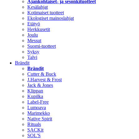
Ajankohtaiset- ja sesonkituotteet
Kesälahjat
Kotimaiset tuotteet
Ekologiset mainoslahjat
Etätyö
Herkkusetit
Joulu
Messut
Suomi-tuotteet
Syksy
Talvi
Brändit
Brändit
Cutter & Buck
J.Harvest & Frost
Jack & Jones
Klippan
Kupilka
Label-Free
Lumoava
Marimekko
Native Spirit
Rituals
SACKit
SOL'S