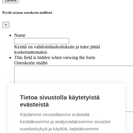
Pyydä tarjous ostoskorin sisällöstä
×
Name
Kenttä on validointitarkoituksiin ja tulee jättää
koskemattomaksi.
This field is hidden when viewing the form
Ostoskorin sisältö
Tietoa sivustolla käytetyistä
evästeistä
Käytämme sivustollamme evästeitä
Nimi
*
Etunimi
kerätäksemme ja analysoidaksemme sivuston
Sukunimi
suorituskykyä ja käyttöä, tarjotaksemme