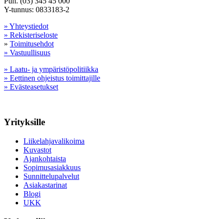
Puh. (03) 345 45 000
Y-tunnus: 0833183-2
» Yhteystiedot
» Rekisteriseloste
»
Toimitusehdot
» Vastuullisuus
» Laatu- ja ympäristöpolitiikka
» Eettinen ohjeistus toimittajille
» Evästeasetukset
Yrityksille
Liikelahjavalikoima
Kuvastot
Ajankohtaista
Sopimusasiakkuus
Sunnittelupalvelut
Asiakastarinat
Blogi
UKK