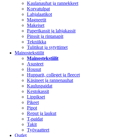
Kaulanauhat ja rannekkeet
Korvatulpat
Lahjalaatikot
Magneetit
Makeiset
Paperikassit ja lahjakassit
Pinssit ja rintanapit
Tekniikka
Tulitikut ja sytyttimet
Mainostekstiilit
Mainostekstiilit
Asusteet
Housut
Hupparit, colleget ja fleecet
Käsineet ja rannenauhat
Kauluspaidat
Kestokassit
Lippikset
Pikeet
Pipot
Reput ja laukut
T-paidat
Takit
Työvaatteet
Outlet