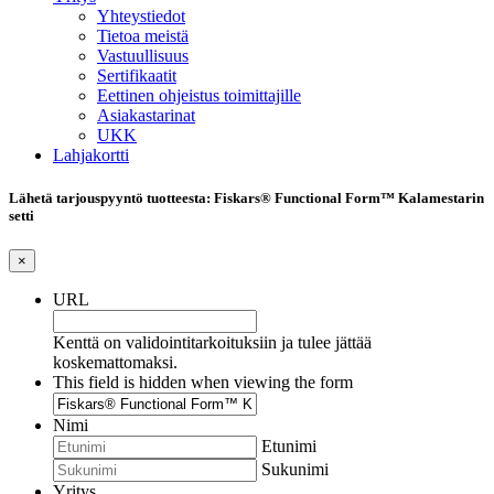
Yhteystiedot
Tietoa meistä
Vastuullisuus
Sertifikaatit
Eettinen ohjeistus toimittajille
Asiakastarinat
UKK
Lahjakortti
Lähetä tarjouspyyntö tuotteesta: Fiskars® Functional Form™ Kalamestarin
setti
×
URL
Kenttä on validointitarkoituksiin ja tulee jättää
koskemattomaksi.
This field is hidden when viewing the form
Nimi
Etunimi
Sukunimi
Yritys