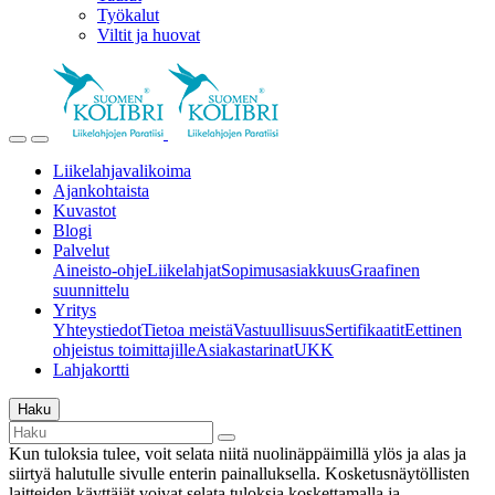
Työkalut
Viltit ja huovat
Liikelahjavalikoima
Ajankohtaista
Kuvastot
Blogi
Palvelut
Aineisto-ohje
Liikelahjat
Sopimusasiakkuus
Graafinen
suunnittelu
Yritys
Yhteystiedot
Tietoa meistä
Vastuullisuus
Sertifikaatit
Eettinen
ohjeistus toimittajille
Asiakastarinat
UKK
Lahjakortti
Haku
Kun tuloksia tulee, voit selata niitä nuolinäppäimillä ylös ja alas ja
siirtyä halutulle sivulle enterin painalluksella. Kosketusnäytöllisten
laitteiden käyttäjät voivat selata tuloksia koskettamalla ja