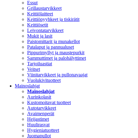
Essut
Grillaustarvikkeet
Keittiölaitteet
Keittiöpyyhkeet ja tiskirätit
Keittiösetit
Leivontatarvikkeet
Mukit ja lasit
Paistomittarit ja munakellot
Patalaput ja pannualuset
Pippurimyllyt ja maustepurkit
Sammuttimet ja palohälyttimet
Tarjoiluastiat
Veitset
Viinitarvikkeet ja pullonavaajat
Vuolukivituotteet
Mainoslahjat
Mainoslahjat
Aurinkolasit
Kustomoitavat tuotteet
Autotarvikkeet
Avaimenperät
Heijastimet
Huulirasvat
Hygieniatuotteet
Juomapullot