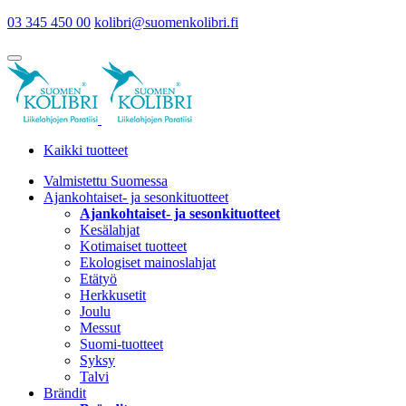
03 345 450 00
kolibri@suomenkolibri.fi
Kaikki tuotteet
Valmistettu Suomessa
Ajankohtaiset- ja sesonkituotteet
Ajankohtaiset- ja sesonkituotteet
Kesälahjat
Kotimaiset tuotteet
Ekologiset mainoslahjat
Etätyö
Herkkusetit
Joulu
Messut
Suomi-tuotteet
Syksy
Talvi
Brändit