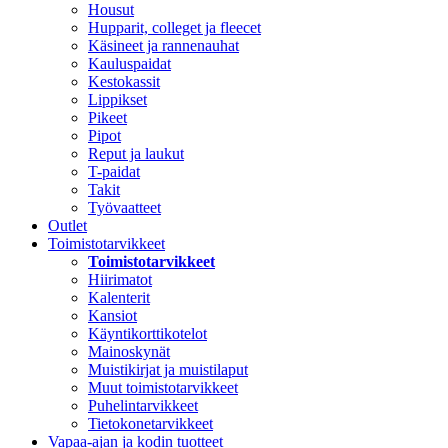
Housut
Hupparit, colleget ja fleecet
Käsineet ja rannenauhat
Kauluspaidat
Kestokassit
Lippikset
Pikeet
Pipot
Reput ja laukut
T-paidat
Takit
Työvaatteet
Outlet
Toimistotarvikkeet
Toimistotarvikkeet
Hiirimatot
Kalenterit
Kansiot
Käyntikorttikotelot
Mainoskynät
Muistikirjat ja muistilaput
Muut toimistotarvikkeet
Puhelintarvikkeet
Tietokonetarvikkeet
Vapaa-ajan ja kodin tuotteet