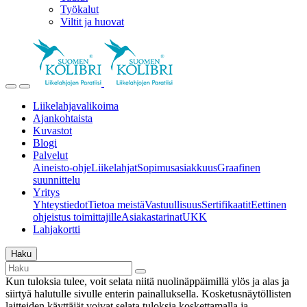
Työkalut
Viltit ja huovat
Liikelahjavalikoima
Ajankohtaista
Kuvastot
Blogi
Palvelut
Aineisto-ohje
Liikelahjat
Sopimusasiakkuus
Graafinen
suunnittelu
Yritys
Yhteystiedot
Tietoa meistä
Vastuullisuus
Sertifikaatit
Eettinen
ohjeistus toimittajille
Asiakastarinat
UKK
Lahjakortti
Haku
Kun tuloksia tulee, voit selata niitä nuolinäppäimillä ylös ja alas ja
siirtyä halutulle sivulle enterin painalluksella. Kosketusnäytöllisten
laitteiden käyttäjät voivat selata tuloksia koskettamalla ja