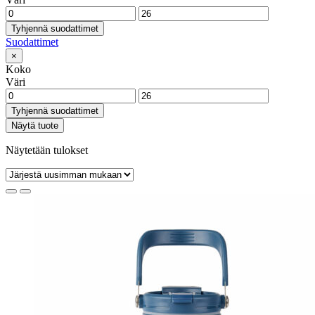
Tyhjennä suodattimet
Suodattimet
×
Koko
Väri
Tyhjennä suodattimet
Näytä tuote
Näytetään tulokset