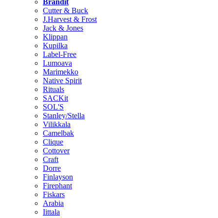
Brändit
Cutter & Buck
J.Harvest & Frost
Jack & Jones
Klippan
Kupilka
Label-Free
Lumoava
Marimekko
Native Spirit
Rituals
SACKit
SOL'S
Stanley/Stella
Vilikkala
Camelbak
Clique
Cottover
Craft
Dorre
Finlayson
Firephant
Fiskars
Arabia
Iittala