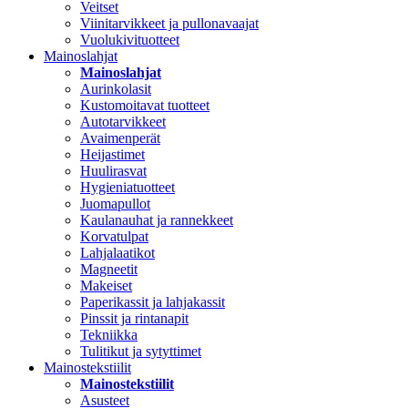
Veitset
Viinitarvikkeet ja pullonavaajat
Vuolukivituotteet
Mainoslahjat
Mainoslahjat
Aurinkolasit
Kustomoitavat tuotteet
Autotarvikkeet
Avaimenperät
Heijastimet
Huulirasvat
Hygieniatuotteet
Juomapullot
Kaulanauhat ja rannekkeet
Korvatulpat
Lahjalaatikot
Magneetit
Makeiset
Paperikassit ja lahjakassit
Pinssit ja rintanapit
Tekniikka
Tulitikut ja sytyttimet
Mainostekstiilit
Mainostekstiilit
Asusteet