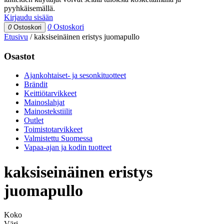
pyyhkäisemällä.
Kirjaudu sisään
0
Ostoskori
0
Ostoskori
Etusivu
/
kaksiseinäinen eristys juomapullo
Osastot
Ajankohtaiset- ja sesonkituotteet
Brändit
Keittiötarvikkeet
Mainoslahjat
Mainostekstiilit
Outlet
Toimistotarvikkeet
Valmistettu Suomessa
Vapaa-ajan ja kodin tuotteet
kaksiseinäinen eristys
juomapullo
Koko
Väri