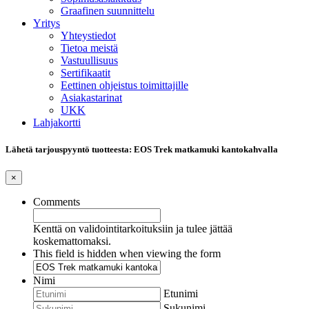
Graafinen suunnittelu
Yritys
Yhteystiedot
Tietoa meistä
Vastuullisuus
Sertifikaatit
Eettinen ohjeistus toimittajille
Asiakastarinat
UKK
Lahjakortti
Lähetä tarjouspyyntö tuotteesta: EOS Trek matkamuki kantokahvalla
×
Comments
Kenttä on validointitarkoituksiin ja tulee jättää
koskemattomaksi.
This field is hidden when viewing the form
Nimi
Etunimi
Sukunimi