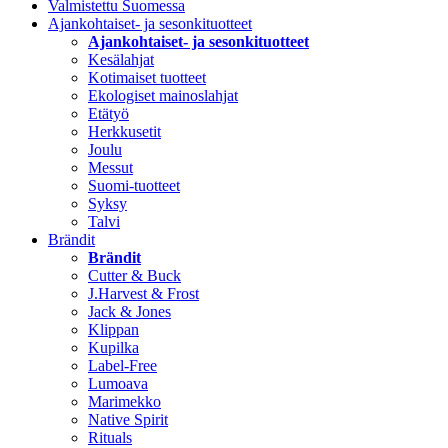
Valmistettu Suomessa
Ajankohtaiset- ja sesonkituotteet
Ajankohtaiset- ja sesonkituotteet
Kesälahjat
Kotimaiset tuotteet
Ekologiset mainoslahjat
Etätyö
Herkkusetit
Joulu
Messut
Suomi-tuotteet
Syksy
Talvi
Brändit
Brändit
Cutter & Buck
J.Harvest & Frost
Jack & Jones
Klippan
Kupilka
Label-Free
Lumoava
Marimekko
Native Spirit
Rituals