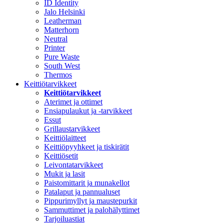
ID Identity
Jalo Helsinki
Leatherman
Matterhorn
Neutral
Printer
Pure Waste
South West
Thermos
Keittiötarvikkeet
Keittiötarvikkeet
Aterimet ja ottimet
Ensiapulaukut ja -tarvikkeet
Essut
Grillaustarvikkeet
Keittiölaitteet
Keittiöpyyhkeet ja tiskirätit
Keittiösetit
Leivontatarvikkeet
Mukit ja lasit
Paistomittarit ja munakellot
Patalaput ja pannualuset
Pippurimyllyt ja maustepurkit
Sammuttimet ja palohälyttimet
Tarjoiluastiat