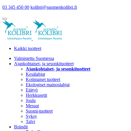
03 345 450 00
kolibri@suomenkolibri.fi
Kaikki tuotteet
Valmistettu Suomessa
Ajankohtaiset- ja sesonkituotteet
Ajankohtaiset- ja sesonkituotteet
Kesälahjat
Kotimaiset tuotteet
Ekologiset mainoslahjat
Etätyö
Herkkusetit
Joulu
Messut
Suomi-tuotteet
Syksy
Talvi
Brändit