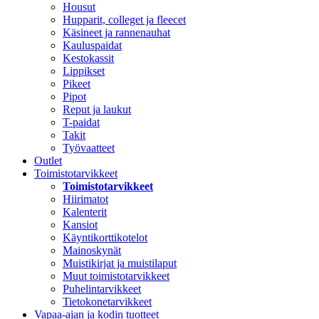
Housut
Hupparit, colleget ja fleecet
Käsineet ja rannenauhat
Kauluspaidat
Kestokassit
Lippikset
Pikeet
Pipot
Reput ja laukut
T-paidat
Takit
Työvaatteet
Outlet
Toimistotarvikkeet
Toimistotarvikkeet
Hiirimatot
Kalenterit
Kansiot
Käyntikorttikotelot
Mainoskynät
Muistikirjat ja muistilaput
Muut toimistotarvikkeet
Puhelintarvikkeet
Tietokonetarvikkeet
Vapaa-ajan ja kodin tuotteet