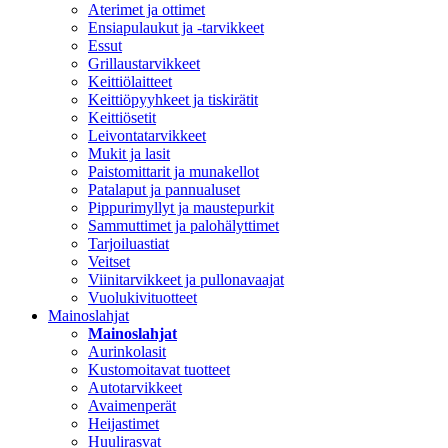
Aterimet ja ottimet
Ensiapulaukut ja -tarvikkeet
Essut
Grillaustarvikkeet
Keittiölaitteet
Keittiöpyyhkeet ja tiskirätit
Keittiösetit
Leivontatarvikkeet
Mukit ja lasit
Paistomittarit ja munakellot
Patalaput ja pannualuset
Pippurimyllyt ja maustepurkit
Sammuttimet ja palohälyttimet
Tarjoiluastiat
Veitset
Viinitarvikkeet ja pullonavaajat
Vuolukivituotteet
Mainoslahjat
Mainoslahjat
Aurinkolasit
Kustomoitavat tuotteet
Autotarvikkeet
Avaimenperät
Heijastimet
Huulirasvat