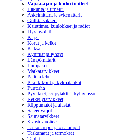
Vapaa-ajan ja kodin tuotteet
Liikunta ja urheilu
Askelmittarit ja sykemittarit
Golf-tarvikkeet
Kaiuttimet, kuulokkeet ja radiot
Hyvinvointi
Kirjat
Korut ja kellot
Kuksat
Kynttilät ja lyhdyt
Lämpömittarit
Lompakot
Matkatarvikkeet
Pelit ja lelut
Piknik-korit ja kylmälaukut
Puutarha
Pyyhkeet, kylpytakit ja kylpytossut
Retkeilytarvikkeet
Riippumatot ja alustat
Sateenvarjot
Saunatarvikkeet
Sisustustuotteet
Taskulamput ja otsalamput
Taskumatit ja termokset
Taulut