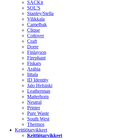
SACKit
SOL'S
Stanley/Stella
Vilikkala
Camelbak
Clique
Cottover
Craft
Dorre
Finlayson
Firephant
Fiskars
Arabia
Iittala
ID Identity
Jalo Helsinki
Leatherman
Matterhorn
Neutral
Printer
Pure Waste
South West
Thermos
Keittiötarvikkeet
Keittiötarvikkeet