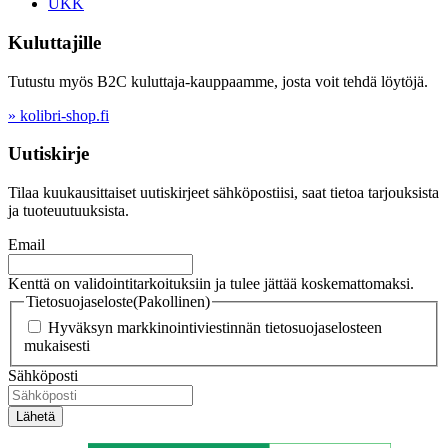
UKK
Kuluttajille
Tutustu myös B2C kuluttaja-kauppaamme, josta voit tehdä löytöjä.
» kolibri-shop.fi
Uutiskirje
Tilaa kuukausittaiset uutiskirjeet sähköpostiisi, saat tietoa tarjouksista
ja tuoteuutuuksista.
Email
Kenttä on validointitarkoituksiin ja tulee jättää koskemattomaksi.
Tietosuojaseloste
(Pakollinen)
Hyväksyn markkinointiviestinnän tietosuojaselosteen
mukaisesti
Sähköposti