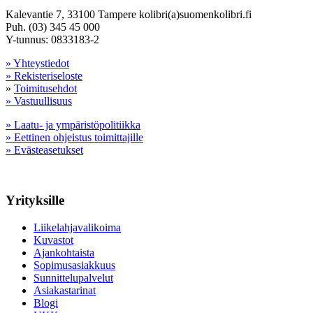
Kalevantie 7, 33100 Tampere kolibri(a)suomenkolibri.fi
Puh. (03) 345 45 000
Y-tunnus: 0833183-2
» Yhteystiedot
» Rekisteriseloste
»
Toimitusehdot
» Vastuullisuus
» Laatu- ja ympäristöpolitiikka
» Eettinen ohjeistus toimittajille
» Evästeasetukset
Yrityksille
Liikelahjavalikoima
Kuvastot
Ajankohtaista
Sopimusasiakkuus
Sunnittelupalvelut
Asiakastarinat
Blogi