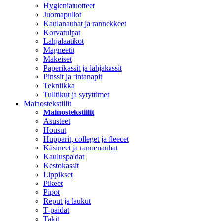
Hygieniatuotteet
Juomapullot
Kaulanauhat ja rannekkeet
Korvatulpat
Lahjalaatikot
Magneetit
Makeiset
Paperikassit ja lahjakassit
Pinssit ja rintanapit
Tekniikka
Tulitikut ja sytyttimet
Mainostekstiilit
Mainostekstiilit
Asusteet
Housut
Hupparit, colleget ja fleecet
Käsineet ja rannenauhat
Kauluspaidat
Kestokassit
Lippikset
Pikeet
Pipot
Reput ja laukut
T-paidat
Takit