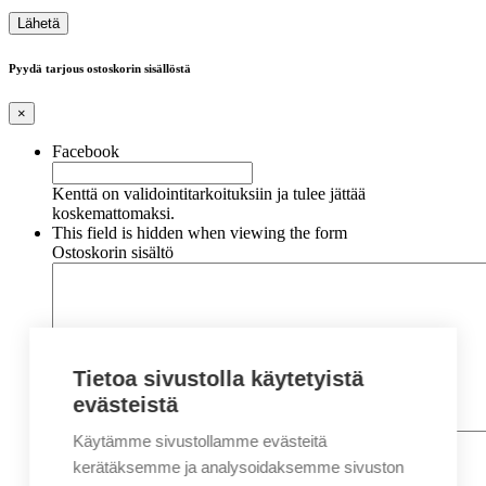
Pyydä tarjous ostoskorin sisällöstä
×
Facebook
Kenttä on validointitarkoituksiin ja tulee jättää
koskemattomaksi.
This field is hidden when viewing the form
Ostoskorin sisältö
Tietoa sivustolla käytetyistä
evästeistä
Käytämme sivustollamme evästeitä
Nimi
*
Etunimi
kerätäksemme ja analysoidaksemme sivuston