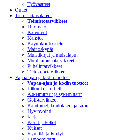
Työvaatteet
Outlet
Toimistotarvikkeet
Toimistotarvikkeet
Hiirimatot
Kalenterit
Kansiot
Käyntikorttikotelot
Mainoskynät
Muistikirjat ja muistilaput
Muut toimistotarvikkeet
Puhelintarvikkeet
Tietokonetarvikkeet
Vapaa-ajan ja kodin tuotteet
Vapaa-ajan ja kodin tuotteet
Liikunta ja urheilu
Askelmittarit ja sykemittarit
Golf-tarvikkeet
Kaiuttimet, kuulokkeet ja radiot
Hyvinvointi
Kirjat
Korut ja kellot
Kuksat
Kynttilät ja lyhdyt
Lämpömittarit