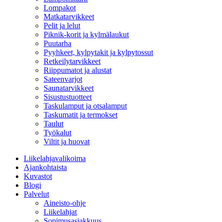
Lompakot
Matkatarvikkeet
Pelit ja lelut
Piknik-korit ja kylmälaukut
Puutarha
Pyyhkeet, kylpytakit ja kylpytossut
Retkeilytarvikkeet
Riippumatot ja alustat
Sateenvarjot
Saunatarvikkeet
Sisustustuotteet
Taskulamput ja otsalamput
Taskumatit ja termokset
Taulut
Työkalut
Viltit ja huovat
Liikelahjavalikoima
Ajankohtaista
Kuvastot
Blogi
Palvelut
Aineisto-ohje
Liikelahjat
Sopimusasiakkuus