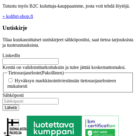
Tutustu myös B2C kuluttaja-kauppaamme, josta voit tehdä löytöjä.
» kolibri-shop.fi
Uutiskirje
Tilaa kuukausittaiset uutiskirjeet sähköpostiisi, saat tietoa tarjouksista
ja tuoteuutuuksista.
LinkedIn
Kenttä on validointitarkoituksiin ja tulee jättää koskemattomaksi.
Tietosuojaseloste
(Pakollinen)
Hyväksyn markkinointiviestinnän tietosuojaselosteen
mukaisesti
Sähköposti