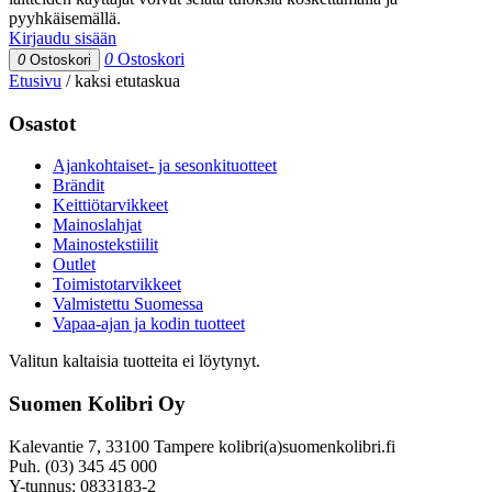
pyyhkäisemällä.
Kirjaudu sisään
0
Ostoskori
0
Ostoskori
Etusivu
/
kaksi etutaskua
Osastot
Ajankohtaiset- ja sesonkituotteet
Brändit
Keittiötarvikkeet
Mainoslahjat
Mainostekstiilit
Outlet
Toimistotarvikkeet
Valmistettu Suomessa
Vapaa-ajan ja kodin tuotteet
Valitun kaltaisia tuotteita ei löytynyt.
Suomen Kolibri Oy
Kalevantie 7, 33100 Tampere kolibri(a)suomenkolibri.fi
Puh. (03) 345 45 000
Y-tunnus: 0833183-2