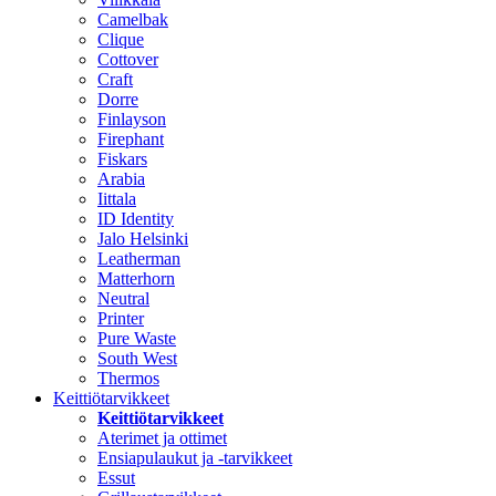
Camelbak
Clique
Cottover
Craft
Dorre
Finlayson
Firephant
Fiskars
Arabia
Iittala
ID Identity
Jalo Helsinki
Leatherman
Matterhorn
Neutral
Printer
Pure Waste
South West
Thermos
Keittiötarvikkeet
Keittiötarvikkeet
Aterimet ja ottimet
Ensiapulaukut ja -tarvikkeet
Essut