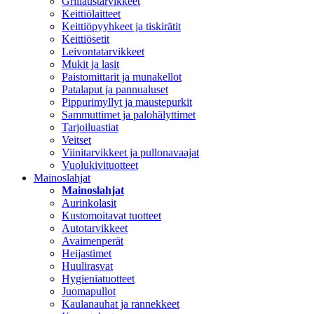
Grillaustarvikkeet
Keittiölaitteet
Keittiöpyyhkeet ja tiskirätit
Keittiösetit
Leivontatarvikkeet
Mukit ja lasit
Paistomittarit ja munakellot
Patalaput ja pannualuset
Pippurimyllyt ja maustepurkit
Sammuttimet ja palohälyttimet
Tarjoiluastiat
Veitset
Viinitarvikkeet ja pullonavaajat
Vuolukivituotteet
Mainoslahjat
Mainoslahjat
Aurinkolasit
Kustomoitavat tuotteet
Autotarvikkeet
Avaimenperät
Heijastimet
Huulirasvat
Hygieniatuotteet
Juomapullot
Kaulanauhat ja rannekkeet