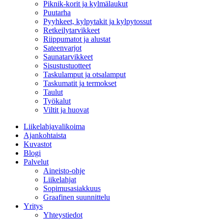
Piknik-korit ja kylmälaukut
Puutarha
Pyyhkeet, kylpytakit ja kylpytossut
Retkeilytarvikkeet
Riippumatot ja alustat
Sateenvarjot
Saunatarvikkeet
Sisustustuotteet
Taskulamput ja otsalamput
Taskumatit ja termokset
Taulut
Työkalut
Viltit ja huovat
Liikelahjavalikoima
Ajankohtaista
Kuvastot
Blogi
Palvelut
Aineisto-ohje
Liikelahjat
Sopimusasiakkuus
Graafinen suunnittelu
Yritys
Yhteystiedot