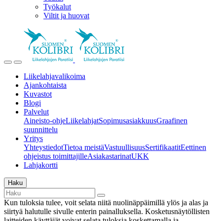
Työkalut
Viltit ja huovat
Liikelahjavalikoima
Ajankohtaista
Kuvastot
Blogi
Palvelut
Aineisto-ohje
Liikelahjat
Sopimusasiakkuus
Graafinen
suunnittelu
Yritys
Yhteystiedot
Tietoa meistä
Vastuullisuus
Sertifikaatit
Eettinen
ohjeistus toimittajille
Asiakastarinat
UKK
Lahjakortti
Haku
Kun tuloksia tulee, voit selata niitä nuolinäppäimillä ylös ja alas ja
siirtyä halutulle sivulle enterin painalluksella. Kosketusnäytöllisten
laitteiden käyttäjät voivat selata tuloksia koskettamalla ja