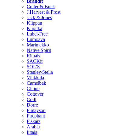
Brändit
Cutter & Buck
J.Harvest & Frost
Jack & Jones
Klippan
Kupilka
Label-Free
Lumoava
Marimekko
Native Spirit
Rituals
SACKit
SOL'S
Stanley/Stella
Vilikkala
Camelbak
Clique
Cottover
Craft
Dorre
Finlayson
Firephant
Fiskars
Arabia
Iittala