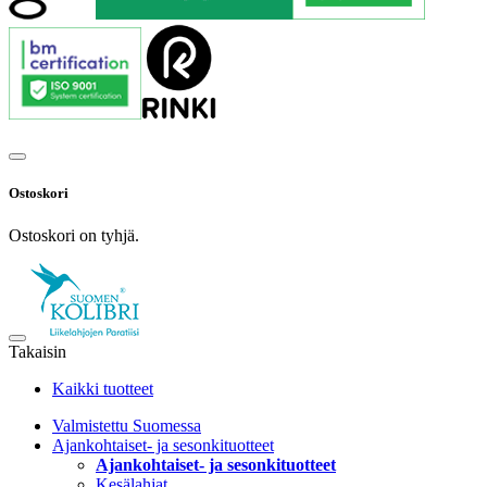
Ostoskori
Ostoskori on tyhjä.
Takaisin
Kaikki tuotteet
Valmistettu Suomessa
Ajankohtaiset- ja sesonkituotteet
Ajankohtaiset- ja sesonkituotteet
Kesälahjat