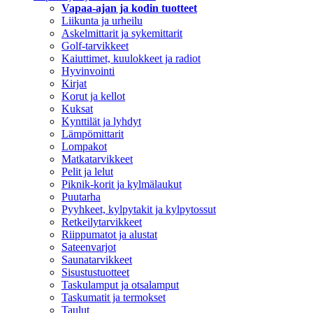
Vapaa-ajan ja kodin tuotteet
Liikunta ja urheilu
Askelmittarit ja sykemittarit
Golf-tarvikkeet
Kaiuttimet, kuulokkeet ja radiot
Hyvinvointi
Kirjat
Korut ja kellot
Kuksat
Kynttilät ja lyhdyt
Lämpömittarit
Lompakot
Matkatarvikkeet
Pelit ja lelut
Piknik-korit ja kylmälaukut
Puutarha
Pyyhkeet, kylpytakit ja kylpytossut
Retkeilytarvikkeet
Riippumatot ja alustat
Sateenvarjot
Saunatarvikkeet
Sisustustuotteet
Taskulamput ja otsalamput
Taskumatit ja termokset
Taulut