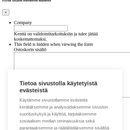
Pyydä tarjous ostoskorin sisällöstä
×
Company
Kenttä on validointitarkoituksiin ja tulee jättää
koskemattomaksi.
This field is hidden when viewing the form
Ostoskorin sisältö
Tietoa sivustolla käytetyistä
evästeistä
Käytämme sivustollamme evästeitä
Nimi
*
Etunimi
kerätäksemme ja analysoidaksemme sivuston
Sukunimi
suorituskykyä ja käyttöä, tarjotaksemme
Yritys
sosiaalisen median ominaisuuksia sekä
parantaaksemme ja räätälöidäksemme sisältöä
Sähköposti
*