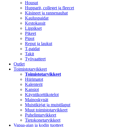
Housut
Hupparit, colleget ja fleecet
Käsineet ja rannenauhat
Kauluspaidat
Kestokassit
Lippikset
Pikeet
Pipot
Reput ja laukut
T-paidat
Takit
Työvaatteet
Outlet
Toimistotarvikkeet
Toimistotarvikkeet
Hiirimatot
Kalenterit
Kansiot
Käyntikorttikotelot
Mainoskynät
Muistikirjat ja muistilaput
Muut toimistotarvikkeet
Puhelintarvikkeet
Tietokonetarvikkeet
Vapaa-ajan ja kodin tuotteet