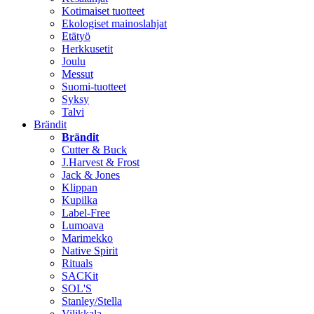
Kotimaiset tuotteet
Ekologiset mainoslahjat
Etätyö
Herkkusetit
Joulu
Messut
Suomi-tuotteet
Syksy
Talvi
Brändit
Brändit
Cutter & Buck
J.Harvest & Frost
Jack & Jones
Klippan
Kupilka
Label-Free
Lumoava
Marimekko
Native Spirit
Rituals
SACKit
SOL'S
Stanley/Stella
Vilikkala