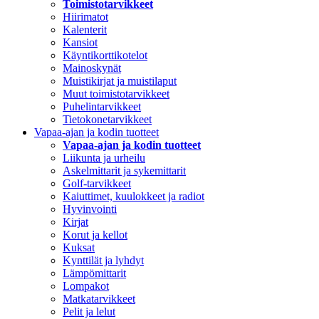
Toimistotarvikkeet
Hiirimatot
Kalenterit
Kansiot
Käyntikorttikotelot
Mainoskynät
Muistikirjat ja muistilaput
Muut toimistotarvikkeet
Puhelintarvikkeet
Tietokonetarvikkeet
Vapaa-ajan ja kodin tuotteet
Vapaa-ajan ja kodin tuotteet
Liikunta ja urheilu
Askelmittarit ja sykemittarit
Golf-tarvikkeet
Kaiuttimet, kuulokkeet ja radiot
Hyvinvointi
Kirjat
Korut ja kellot
Kuksat
Kynttilät ja lyhdyt
Lämpömittarit
Lompakot
Matkatarvikkeet
Pelit ja lelut