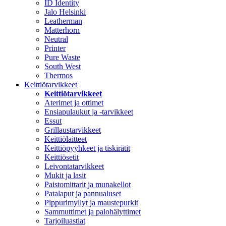
ID Identity
Jalo Helsinki
Leatherman
Matterhorn
Neutral
Printer
Pure Waste
South West
Thermos
Keittiötarvikkeet
Keittiötarvikkeet
Aterimet ja ottimet
Ensiapulaukut ja -tarvikkeet
Essut
Grillaustarvikkeet
Keittiölaitteet
Keittiöpyyhkeet ja tiskirätit
Keittiösetit
Leivontatarvikkeet
Mukit ja lasit
Paistomittarit ja munakellot
Patalaput ja pannualuset
Pippurimyllyt ja maustepurkit
Sammuttimet ja palohälyttimet
Tarjoiluastiat