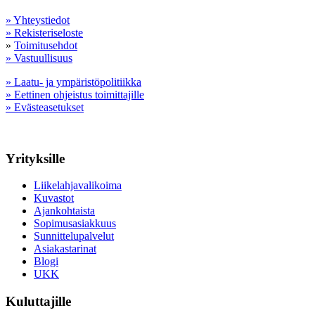
» Yhteystiedot
» Rekisteriseloste
»
Toimitusehdot
» Vastuullisuus
» Laatu- ja ympäristöpolitiikka
» Eettinen ohjeistus toimittajille
» Evästeasetukset
Yrityksille
Liikelahjavalikoima
Kuvastot
Ajankohtaista
Sopimusasiakkuus
Sunnittelupalvelut
Asiakastarinat
Blogi
UKK
Kuluttajille