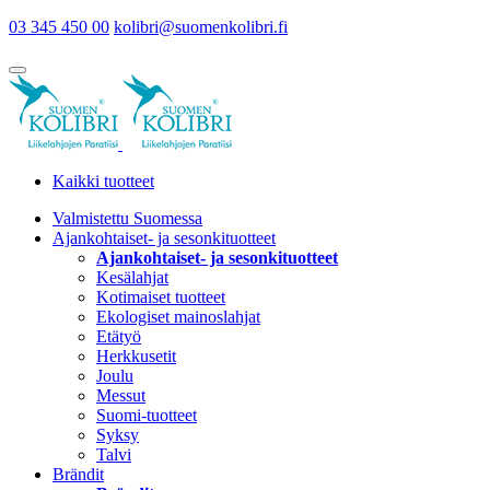
03 345 450 00
kolibri@suomenkolibri.fi
Kaikki tuotteet
Valmistettu Suomessa
Ajankohtaiset- ja sesonkituotteet
Ajankohtaiset- ja sesonkituotteet
Kesälahjat
Kotimaiset tuotteet
Ekologiset mainoslahjat
Etätyö
Herkkusetit
Joulu
Messut
Suomi-tuotteet
Syksy
Talvi
Brändit