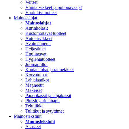
Veitset
Viinitarvikkeet ja pullonavaajat
Vuolukivituotteet
Mainoslahjat
Mainoslahjat
Aurinkolasit
Kustomoitavat tuotteet
Autotarvikkeet
Avaimenperät
Heijastimet
Huulirasvat
Hygieniatuotteet
Juomapullot
Kaulanauhat ja rannekkeet
Korvatulpat
Lahjalaatikot
Magneetit
Makeiset
Paperikassit ja lahjakassit
Pinssit ja rintanapit
Tekniikka
Tulitikut ja sytyttimet
Mainostekstiilit
Mainostekstiilit
Asusteet