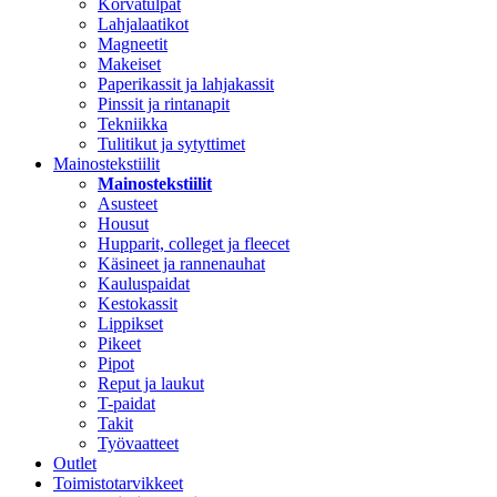
Korvatulpat
Lahjalaatikot
Magneetit
Makeiset
Paperikassit ja lahjakassit
Pinssit ja rintanapit
Tekniikka
Tulitikut ja sytyttimet
Mainostekstiilit
Mainostekstiilit
Asusteet
Housut
Hupparit, colleget ja fleecet
Käsineet ja rannenauhat
Kauluspaidat
Kestokassit
Lippikset
Pikeet
Pipot
Reput ja laukut
T-paidat
Takit
Työvaatteet
Outlet
Toimistotarvikkeet