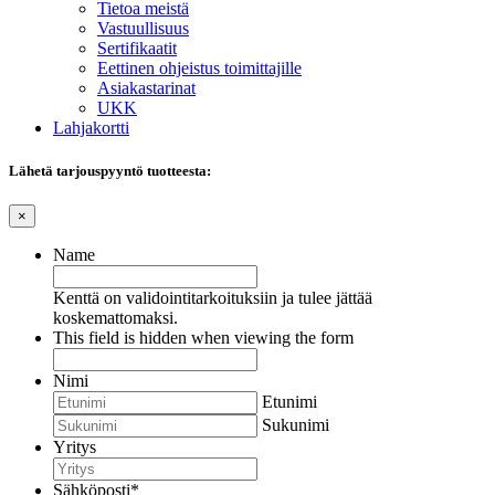
Tietoa meistä
Vastuullisuus
Sertifikaatit
Eettinen ohjeistus toimittajille
Asiakastarinat
UKK
Lahjakortti
Lähetä tarjouspyyntö tuotteesta:
×
Name
Kenttä on validointitarkoituksiin ja tulee jättää
koskemattomaksi.
This field is hidden when viewing the form
Nimi
Etunimi
Sukunimi
Yritys
Sähköposti
*