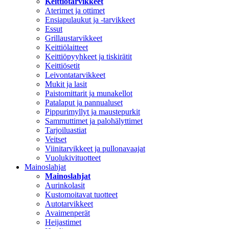
Keittiötarvikkeet
Aterimet ja ottimet
Ensiapulaukut ja -tarvikkeet
Essut
Grillaustarvikkeet
Keittiölaitteet
Keittiöpyyhkeet ja tiskirätit
Keittiösetit
Leivontatarvikkeet
Mukit ja lasit
Paistomittarit ja munakellot
Patalaput ja pannualuset
Pippurimyllyt ja maustepurkit
Sammuttimet ja palohälyttimet
Tarjoiluastiat
Veitset
Viinitarvikkeet ja pullonavaajat
Vuolukivituotteet
Mainoslahjat
Mainoslahjat
Aurinkolasit
Kustomoitavat tuotteet
Autotarvikkeet
Avaimenperät
Heijastimet