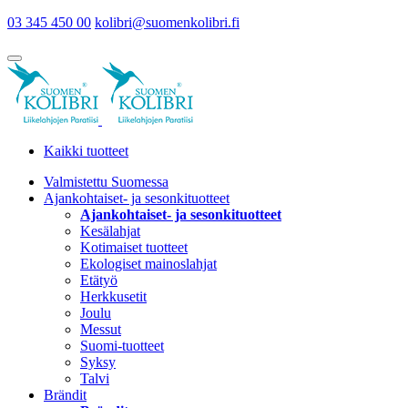
03 345 450 00
kolibri@suomenkolibri.fi
Kaikki tuotteet
Valmistettu Suomessa
Ajankohtaiset- ja sesonkituotteet
Ajankohtaiset- ja sesonkituotteet
Kesälahjat
Kotimaiset tuotteet
Ekologiset mainoslahjat
Etätyö
Herkkusetit
Joulu
Messut
Suomi-tuotteet
Syksy
Talvi
Brändit