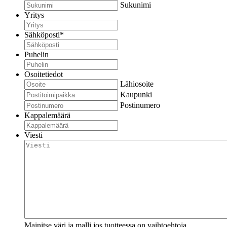
Sukunimi
Yritys
Sähköposti
*
Puhelin
Osoitetiedot
Lähiosoite
Kaupunki
Postinumero
Kappalemäärä
Viesti
Mainitse väri ja malli jos tuotteessa on vaihtoehtoja.