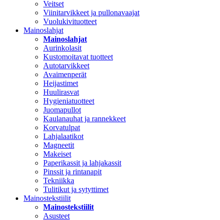
Veitset
Viinitarvikkeet ja pullonavaajat
Vuolukivituotteet
Mainoslahjat
Mainoslahjat
Aurinkolasit
Kustomoitavat tuotteet
Autotarvikkeet
Avaimenperät
Heijastimet
Huulirasvat
Hygieniatuotteet
Juomapullot
Kaulanauhat ja rannekkeet
Korvatulpat
Lahjalaatikot
Magneetit
Makeiset
Paperikassit ja lahjakassit
Pinssit ja rintanapit
Tekniikka
Tulitikut ja sytyttimet
Mainostekstiilit
Mainostekstiilit
Asusteet