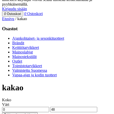
pyyhkäisemällä.
Kirjaudu sisään
0
Ostoskori
0
Ostoskori
Etusivu
/
kakao
Osastot
Ajankohtaiset- ja sesonkituotteet
Brändit
Keittiötarvikkeet
Mainoslahjat
Mainostekstiilit
Outlet
Toimistotarvikkeet
Valmistettu Suomessa
Vapaa-ajan ja kodin tuotteet
kakao
Koko
Väri