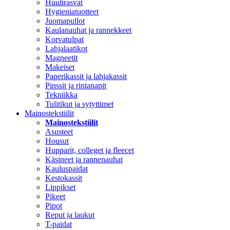
Huulirasvat
Hygieniatuotteet
Juomapullot
Kaulanauhat ja rannekkeet
Korvatulpat
Lahjalaatikot
Magneetit
Makeiset
Paperikassit ja lahjakassit
Pinssit ja rintanapit
Tekniikka
Tulitikut ja sytyttimet
Mainostekstiilit
Mainostekstiilit
Asusteet
Housut
Hupparit, colleget ja fleecet
Käsineet ja rannenauhat
Kauluspaidat
Kestokassit
Lippikset
Pikeet
Pipot
Reput ja laukut
T-paidat