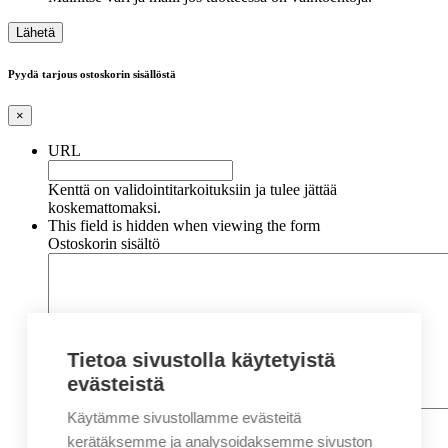
Pyydä tarjous ostoskorin sisällöstä
×
URL
Kenttä on validointitarkoituksiin ja tulee jättää
koskemattomaksi.
This field is hidden when viewing the form
Ostoskorin sisältö
Tietoa sivustolla käytetyistä
evästeistä
Käytämme sivustollamme evästeitä
Nimi
*
Etunimi
kerätäksemme ja analysoidaksemme sivuston