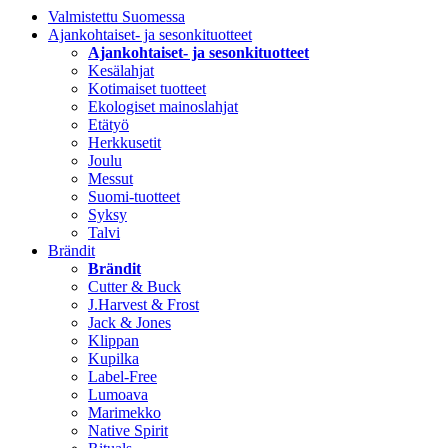
Valmistettu Suomessa
Ajankohtaiset- ja sesonkituotteet
Ajankohtaiset- ja sesonkituotteet
Kesälahjat
Kotimaiset tuotteet
Ekologiset mainoslahjat
Etätyö
Herkkusetit
Joulu
Messut
Suomi-tuotteet
Syksy
Talvi
Brändit
Brändit
Cutter & Buck
J.Harvest & Frost
Jack & Jones
Klippan
Kupilka
Label-Free
Lumoava
Marimekko
Native Spirit