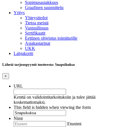
Sopimusasiakkuus
Graafinen suunnittelu
Yritys
Yhteystiedot
Tietoa meistä
Vastuullisuus
Sertifikaatit
Eettinen ohjeistus toimittajille
Asiakastarinat
UKK
Lahjakortti
Lähetä tarjouspyyntö tuotteesta: Snapsikuksa
×
URL
Kenttä on validointitarkoituksiin ja tulee jättää
koskemattomaksi.
This field is hidden when viewing the form
Nimi
Etunimi