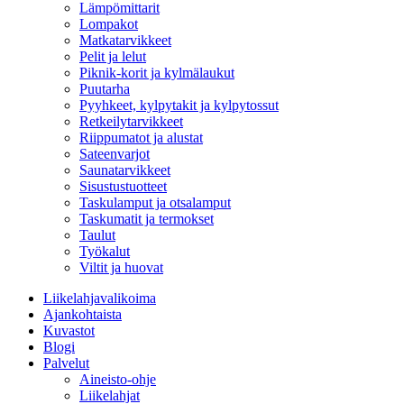
Lämpömittarit
Lompakot
Matkatarvikkeet
Pelit ja lelut
Piknik-korit ja kylmälaukut
Puutarha
Pyyhkeet, kylpytakit ja kylpytossut
Retkeilytarvikkeet
Riippumatot ja alustat
Sateenvarjot
Saunatarvikkeet
Sisustustuotteet
Taskulamput ja otsalamput
Taskumatit ja termokset
Taulut
Työkalut
Viltit ja huovat
Liikelahjavalikoima
Ajankohtaista
Kuvastot
Blogi
Palvelut
Aineisto-ohje
Liikelahjat