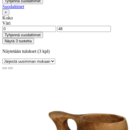
Tyhjennä suodattimet
Suodattimet
×
Koko
Väri
Tyhjennä suodattimet
Näytä 3 tuotetta
Näytetään tulokset (3 kpl)