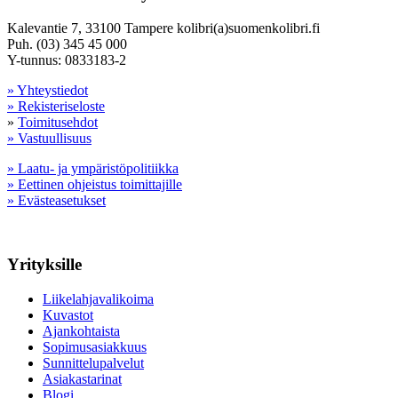
Kalevantie 7, 33100 Tampere kolibri(a)suomenkolibri.fi
Puh. (03) 345 45 000
Y-tunnus: 0833183-2
» Yhteystiedot
» Rekisteriseloste
»
Toimitusehdot
» Vastuullisuus
» Laatu- ja ympäristöpolitiikka
» Eettinen ohjeistus toimittajille
» Evästeasetukset
Yrityksille
Liikelahjavalikoima
Kuvastot
Ajankohtaista
Sopimusasiakkuus
Sunnittelupalvelut
Asiakastarinat
Blogi