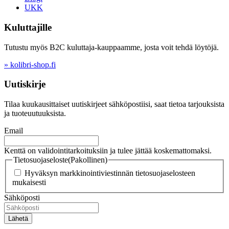
UKK
Kuluttajille
Tutustu myös B2C kuluttaja-kauppaamme, josta voit tehdä löytöjä.
» kolibri-shop.fi
Uutiskirje
Tilaa kuukausittaiset uutiskirjeet sähköpostiisi, saat tietoa tarjouksista
ja tuoteuutuuksista.
Email
Kenttä on validointitarkoituksiin ja tulee jättää koskemattomaksi.
Tietosuojaseloste
(Pakollinen)
Hyväksyn markkinointiviestinnän tietosuojaselosteen
mukaisesti
Sähköposti