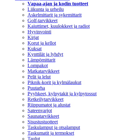
Vapaa-ajan ja kodin tuotteet
Liikunta ja urheilu
Askelmittarit ja sykemittarit
Golf-tarvikkeet
Kaiuttimet, kuulokkeet ja radiot
Hyvinvointi
Kirjat
Korut ja kellot
Kuksat
Kynttilät ja lyhdyt
Lämpömittarit
Lompakot
Matkatarvikkeet
Pelit ja lelut
Piknik-korit ja kylmälaukut
Puutarha
Pyyhkeet, kylpytakit ja kylpytossut
Retkeilytarvikkeet
Riippumatot ja alustat
Sateenvarjot
Saunatarvikkeet
Sisustustuotteet
Taskulamput ja otsalamput
Taskumatit ja termokset
Taulut