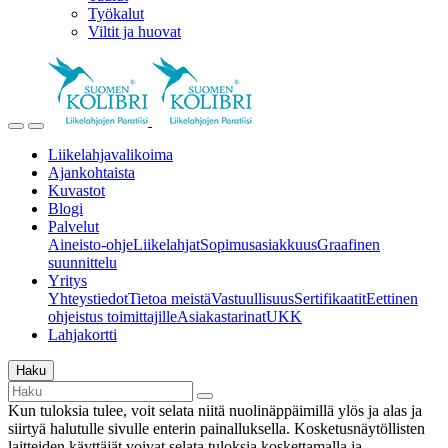
Työkalut
Viltit ja huovat
Liikelahjavalikoima
Ajankohtaista
Kuvastot
Blogi
Palvelut
Aineisto-ohje
Liikelahjat
Sopimusasiakkuus
Graafinen
suunnittelu
Yritys
Yhteystiedot
Tietoa meistä
Vastuullisuus
Sertifikaatit
Eettinen
ohjeistus toimittajille
Asiakastarinat
UKK
Lahjakortti
Haku
Kun tuloksia tulee, voit selata niitä nuolinäppäimillä ylös ja alas ja
siirtyä halutulle sivulle enterin painalluksella. Kosketusnäytöllisten
laitteiden käyttäjät voivat selata tuloksia koskettamalla ja