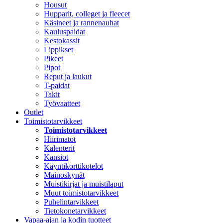
Housut
Hupparit, colleget ja fleecet
Käsineet ja rannenauhat
Kauluspaidat
Kestokassit
Lippikset
Pikeet
Pipot
Reput ja laukut
T-paidat
Takit
Työvaatteet
Outlet
Toimistotarvikkeet
Toimistotarvikkeet
Hiirimatot
Kalenterit
Kansiot
Käyntikorttikotelot
Mainoskynät
Muistikirjat ja muistilaput
Muut toimistotarvikkeet
Puhelintarvikkeet
Tietokonetarvikkeet
Vapaa-ajan ja kodin tuotteet