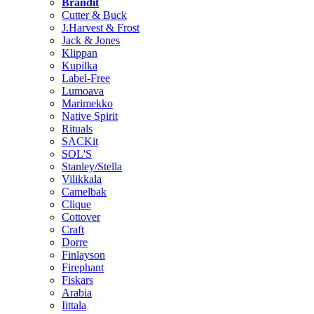
Brändit
Cutter & Buck
J.Harvest & Frost
Jack & Jones
Klippan
Kupilka
Label-Free
Lumoava
Marimekko
Native Spirit
Rituals
SACKit
SOL'S
Stanley/Stella
Vilikkala
Camelbak
Clique
Cottover
Craft
Dorre
Finlayson
Firephant
Fiskars
Arabia
Iittala