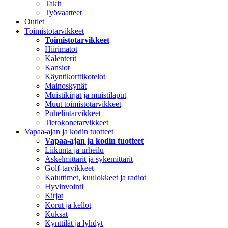
Takit
Työvaatteet
Outlet
Toimistotarvikkeet
Toimistotarvikkeet
Hiirimatot
Kalenterit
Kansiot
Käyntikorttikotelot
Mainoskynät
Muistikirjat ja muistilaput
Muut toimistotarvikkeet
Puhelintarvikkeet
Tietokonetarvikkeet
Vapaa-ajan ja kodin tuotteet
Vapaa-ajan ja kodin tuotteet
Liikunta ja urheilu
Askelmittarit ja sykemittarit
Golf-tarvikkeet
Kaiuttimet, kuulokkeet ja radiot
Hyvinvointi
Kirjat
Korut ja kellot
Kuksat
Kynttilät ja lyhdyt