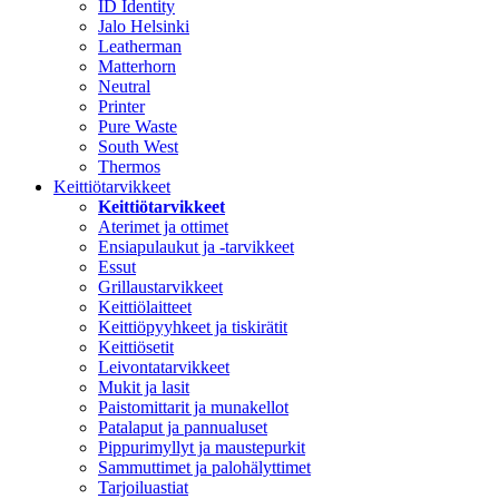
ID Identity
Jalo Helsinki
Leatherman
Matterhorn
Neutral
Printer
Pure Waste
South West
Thermos
Keittiötarvikkeet
Keittiötarvikkeet
Aterimet ja ottimet
Ensiapulaukut ja -tarvikkeet
Essut
Grillaustarvikkeet
Keittiölaitteet
Keittiöpyyhkeet ja tiskirätit
Keittiösetit
Leivontatarvikkeet
Mukit ja lasit
Paistomittarit ja munakellot
Patalaput ja pannualuset
Pippurimyllyt ja maustepurkit
Sammuttimet ja palohälyttimet
Tarjoiluastiat