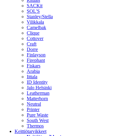
Rituals
SACKit
SOL'S
Stanley/Stella
Vilikkala
Camelbak
Clique
Cottover
Craft
Dorre
Finlayson
Firephant
Fiskars
Arabia
Iittala
ID Identity
Jalo Helsinki
Leatherman
Matterhorn
Neutral
Printer
Pure Waste
South West
Thermos
Keittiötarvikkeet