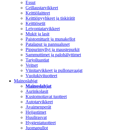
Essut
Grillaustarvikkeet
Keittiölaitteet
Keittiöpyyhkeet ja tiskirätit
Keittiösetit
Leivontatarvikkeet
Mukit ja lasit
Paistomittarit ja munakellot
Patalaput ja pannualuset
Pippurimyllyt ja maustepurkit
Sammuttimet ja palohälyttimet
Tarjoiluastiat
Veitset
Viinitarvikkeet ja pullonavaajat
Vuolukivituotteet
Mainoslahjat
Mainoslahjat
Aurinkolasit
Kustomoitavat tuotteet
Autotarvikkeet
Avaimenperät
Heijastimet
Huulirasvat
Hygieniatuotteet
Juomapullot