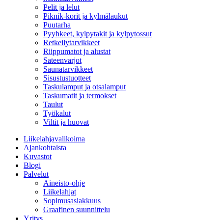
Pelit ja lelut
Piknik-korit ja kylmälaukut
Puutarha
Pyyhkeet, kylpytakit ja kylpytossut
Retkeilytarvikkeet
Riippumatot ja alustat
Sateenvarjot
Saunatarvikkeet
Sisustustuotteet
Taskulamput ja otsalamput
Taskumatit ja termokset
Taulut
Työkalut
Viltit ja huovat
Liikelahjavalikoima
Ajankohtaista
Kuvastot
Blogi
Palvelut
Aineisto-ohje
Liikelahjat
Sopimusasiakkuus
Graafinen suunnittelu
Yritys