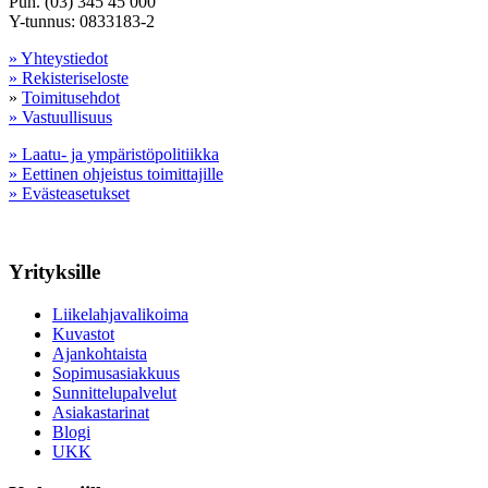
Puh. (03) 345 45 000
Y-tunnus: 0833183-2
» Yhteystiedot
» Rekisteriseloste
»
Toimitusehdot
» Vastuullisuus
» Laatu- ja ympäristöpolitiikka
» Eettinen ohjeistus toimittajille
» Evästeasetukset
Yrityksille
Liikelahjavalikoima
Kuvastot
Ajankohtaista
Sopimusasiakkuus
Sunnittelupalvelut
Asiakastarinat
Blogi
UKK