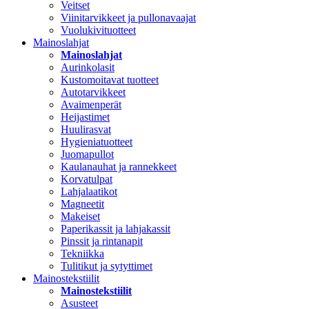
Veitset
Viinitarvikkeet ja pullonavaajat
Vuolukivituotteet
Mainoslahjat
Mainoslahjat
Aurinkolasit
Kustomoitavat tuotteet
Autotarvikkeet
Avaimenperät
Heijastimet
Huulirasvat
Hygieniatuotteet
Juomapullot
Kaulanauhat ja rannekkeet
Korvatulpat
Lahjalaatikot
Magneetit
Makeiset
Paperikassit ja lahjakassit
Pinssit ja rintanapit
Tekniikka
Tulitikut ja sytyttimet
Mainostekstiilit
Mainostekstiilit
Asusteet