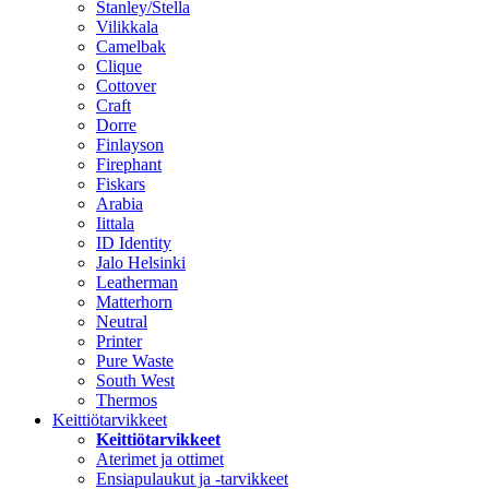
Stanley/Stella
Vilikkala
Camelbak
Clique
Cottover
Craft
Dorre
Finlayson
Firephant
Fiskars
Arabia
Iittala
ID Identity
Jalo Helsinki
Leatherman
Matterhorn
Neutral
Printer
Pure Waste
South West
Thermos
Keittiötarvikkeet
Keittiötarvikkeet
Aterimet ja ottimet
Ensiapulaukut ja -tarvikkeet