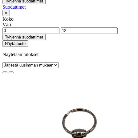
Tyhjennä suodattimet
Suodattimet
×
Koko
Väri
Tyhjennä suodattimet
Näytä tuote
Näytetään tulokset