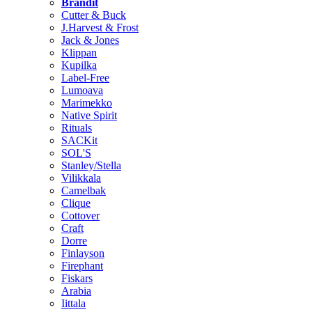
Brändit
Cutter & Buck
J.Harvest & Frost
Jack & Jones
Klippan
Kupilka
Label-Free
Lumoava
Marimekko
Native Spirit
Rituals
SACKit
SOL'S
Stanley/Stella
Vilikkala
Camelbak
Clique
Cottover
Craft
Dorre
Finlayson
Firephant
Fiskars
Arabia
Iittala