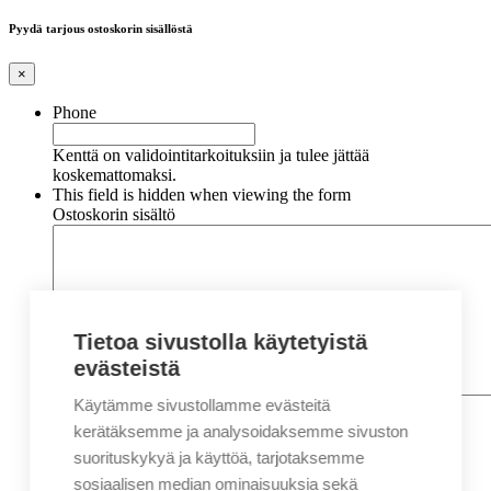
Pyydä tarjous ostoskorin sisällöstä
×
Phone
Kenttä on validointitarkoituksiin ja tulee jättää
koskemattomaksi.
This field is hidden when viewing the form
Ostoskorin sisältö
Tietoa sivustolla käytetyistä
evästeistä
Käytämme sivustollamme evästeitä
Nimi
*
Etunimi
kerätäksemme ja analysoidaksemme sivuston
Sukunimi
suorituskykyä ja käyttöä, tarjotaksemme
Yritys
sosiaalisen median ominaisuuksia sekä