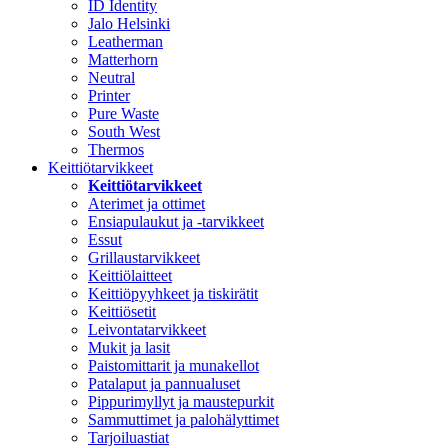
ID Identity
Jalo Helsinki
Leatherman
Matterhorn
Neutral
Printer
Pure Waste
South West
Thermos
Keittiötarvikkeet
Keittiötarvikkeet
Aterimet ja ottimet
Ensiapulaukut ja -tarvikkeet
Essut
Grillaustarvikkeet
Keittiölaitteet
Keittiöpyyhkeet ja tiskirätit
Keittiösetit
Leivontatarvikkeet
Mukit ja lasit
Paistomittarit ja munakellot
Patalaput ja pannualuset
Pippurimyllyt ja maustepurkit
Sammuttimet ja palohälyttimet
Tarjoiluastiat