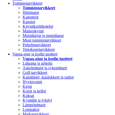
Toimistotarvikkeet
Toimistotarvikkeet
Hiirimatot
Kalenterit
Kansiot
Käyntikorttikotelot
Mainoskynät
Muistikirjat ja muistilaput
Muut toimistotarvikkeet
Puhelintarvikkeet
Tietokonetarvikkeet
Vapaa-ajan ja kodin tuotteet
Vapaa-ajan ja kodin tuotteet
Liikunta ja urheilu
Askelmittarit ja sykemittarit
Golf-tarvikkeet
Kaiuttimet, kuulokkeet ja radiot
Hyvinvointi
Kirjat
Korut ja kellot
Kuksat
Kynttilät ja lyhdyt
Lämpömittarit
Lompakot
Matkatarvikkeet