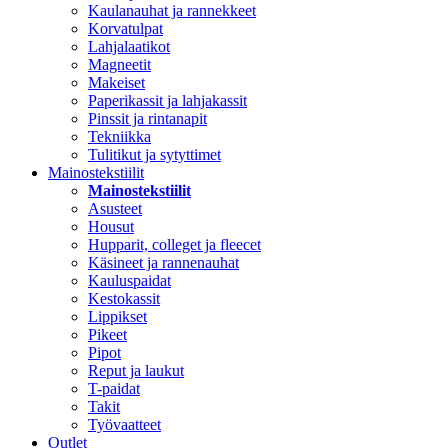
Kaulanauhat ja rannekkeet
Korvatulpat
Lahjalaatikot
Magneetit
Makeiset
Paperikassit ja lahjakassit
Pinssit ja rintanapit
Tekniikka
Tulitikut ja sytyttimet
Mainostekstiilit
Mainostekstiilit
Asusteet
Housut
Hupparit, colleget ja fleecet
Käsineet ja rannenauhat
Kauluspaidat
Kestokassit
Lippikset
Pikeet
Pipot
Reput ja laukut
T-paidat
Takit
Työvaatteet
Outlet