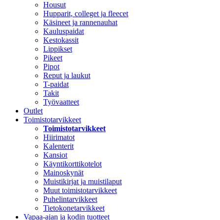
Housut
Hupparit, colleget ja fleecet
Käsineet ja rannenauhat
Kauluspaidat
Kestokassit
Lippikset
Pikeet
Pipot
Reput ja laukut
T-paidat
Takit
Työvaatteet
Outlet
Toimistotarvikkeet
Toimistotarvikkeet
Hiirimatot
Kalenterit
Kansiot
Käyntikorttikotelot
Mainoskynät
Muistikirjat ja muistilaput
Muut toimistotarvikkeet
Puhelintarvikkeet
Tietokonetarvikkeet
Vapaa-ajan ja kodin tuotteet