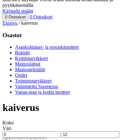
pyyhkäisemällä.
Kirjaudu sisään
0
Ostoskori
0
Ostoskori
Etusivu
/
kaiverus
Osastot
Ajankohtaiset- ja sesonkituotteet
Brändit
Keittiötarvikkeet
Mainoslahjat
Mainostekstiilit
Outlet
Toimistotarvikkeet
Valmistettu Suomessa
Vapaa-ajan ja kodin tuotteet
kaiverus
Koko
Väri