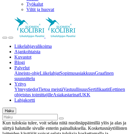
Työkalut
Viltit ja huovat
Liikelahjavalikoima
Ajankohtaista
Kuvastot
Blogi
Palvelut
Aineisto-ohje
Liikelahjat
Sopimusasiakkuus
Graafinen
suunnittelu
Yritys
Yhteystiedot
Tietoa meistä
Vastuullisuus
Sertifikaatit
Eettinen
ohjeistus toimittajille
Asiakastarinat
UKK
Lahjakortti
Haku
Kun tuloksia tulee, voit selata niitä nuolinäppäimillä ylös ja alas ja
siirtyä halutulle sivulle enterin painalluksella. Kosketusnäytöllisten
laitteiden käyttäjät voivat selata tuloksia koskettamalla ja