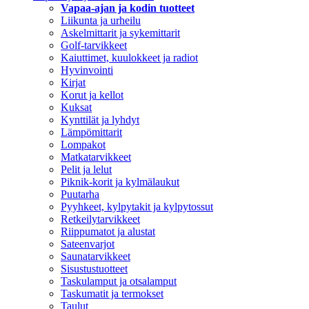
Vapaa-ajan ja kodin tuotteet
Liikunta ja urheilu
Askelmittarit ja sykemittarit
Golf-tarvikkeet
Kaiuttimet, kuulokkeet ja radiot
Hyvinvointi
Kirjat
Korut ja kellot
Kuksat
Kynttilät ja lyhdyt
Lämpömittarit
Lompakot
Matkatarvikkeet
Pelit ja lelut
Piknik-korit ja kylmälaukut
Puutarha
Pyyhkeet, kylpytakit ja kylpytossut
Retkeilytarvikkeet
Riippumatot ja alustat
Sateenvarjot
Saunatarvikkeet
Sisustustuotteet
Taskulamput ja otsalamput
Taskumatit ja termokset
Taulut