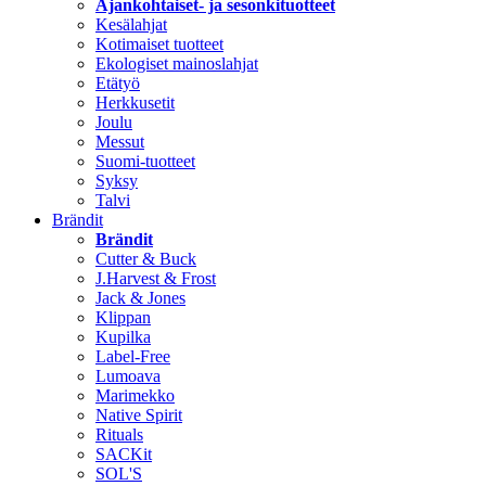
Ajankohtaiset- ja sesonkituotteet
Kesälahjat
Kotimaiset tuotteet
Ekologiset mainoslahjat
Etätyö
Herkkusetit
Joulu
Messut
Suomi-tuotteet
Syksy
Talvi
Brändit
Brändit
Cutter & Buck
J.Harvest & Frost
Jack & Jones
Klippan
Kupilka
Label-Free
Lumoava
Marimekko
Native Spirit
Rituals
SACKit
SOL'S