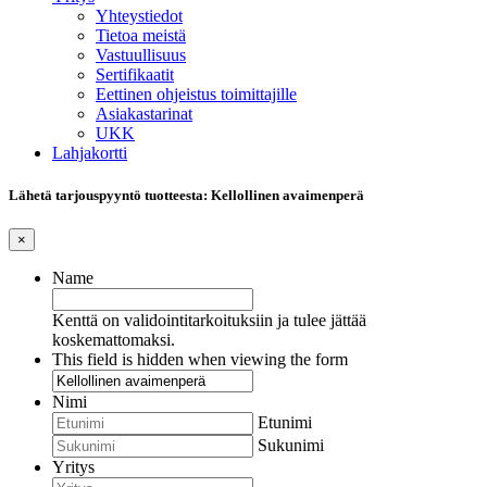
Yhteystiedot
Tietoa meistä
Vastuullisuus
Sertifikaatit
Eettinen ohjeistus toimittajille
Asiakastarinat
UKK
Lahjakortti
Lähetä tarjouspyyntö tuotteesta: Kellollinen avaimenperä
×
Name
Kenttä on validointitarkoituksiin ja tulee jättää
koskemattomaksi.
This field is hidden when viewing the form
Nimi
Etunimi
Sukunimi
Yritys