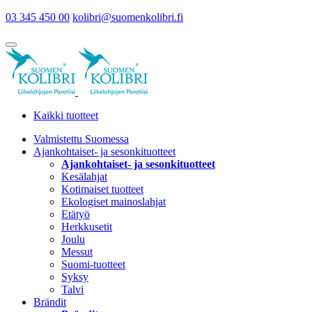
03 345 450 00
kolibri@suomenkolibri.fi
Kaikki tuotteet
Valmistettu Suomessa
Ajankohtaiset- ja sesonkituotteet
Ajankohtaiset- ja sesonkituotteet
Kesälahjat
Kotimaiset tuotteet
Ekologiset mainoslahjat
Etätyö
Herkkusetit
Joulu
Messut
Suomi-tuotteet
Syksy
Talvi
Brändit