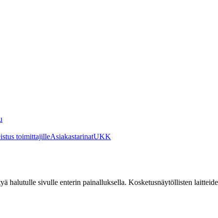
u
stus toimittajille
Asiakastarinat
UKK
irtyä halutulle sivulle enterin painalluksella. Kosketusnäytöllisten laittei