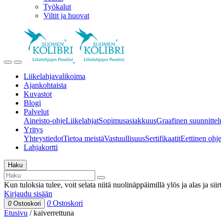
Työkalut
Viltit ja huovat
Liikelahjavalikoima
Ajankohtaista
Kuvastot
Blogi
Palvelut
Aineisto-ohje
Liikelahjat
Sopimusasiakkuus
Graafinen suunnittel
Yritys
Yhteystiedot
Tietoa meistä
Vastuullisuus
Sertifikaatit
Eettinen ohjei
Lahjakortti
Haku
Kun tuloksia tulee, voit selata niitä nuolinäppäimillä ylös ja alas ja si
Kirjaudu sisään
0
Ostoskori
0
Ostoskori
Etusivu
/
kaiverrettuna