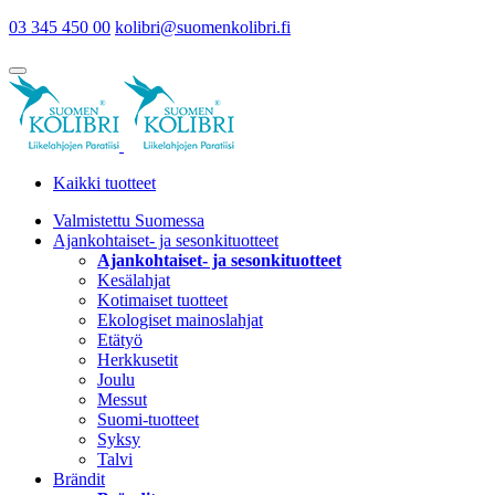
03 345 450 00
kolibri@suomenkolibri.fi
Kaikki tuotteet
Valmistettu Suomessa
Ajankohtaiset- ja sesonkituotteet
Ajankohtaiset- ja sesonkituotteet
Kesälahjat
Kotimaiset tuotteet
Ekologiset mainoslahjat
Etätyö
Herkkusetit
Joulu
Messut
Suomi-tuotteet
Syksy
Talvi
Brändit