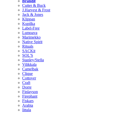
Brändit
Cutter & Buck
J.Harvest & Frost
Jack & Jones
Klippan
Kupilka
Label-Free
Lumoava
Marimekko
Native Spirit
Rituals
SACKit
SOL'S
Stanley/Stella
Vilikkala
Camelbak
Clique
Cottover
Craft
Dorre
Finlayson
Firephant
Fiskars
Arabia
Iittala