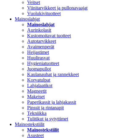
Veitset
Viinitarvikkeet ja pullonavaajat
Vuolukivituotteet
Mainoslahjat
Mainoslahjat
Aurinkolasit
Kustomoitavat tuotteet
Autotarvikkeet
Avaimenperät
Heijastimet
Huulirasvat
Hygieniatuotteet
Juomapullot
Kaulanauhat ja rannekkeet
Korvatulpat
Lahjalaatikot
Magneetit
Makeiset
Paperikassit ja lahjakassit
Pinssit ja rintanapit
Tekniikka
Tulitikut ja sytyttimet
Mainostekstiilit
Mainostekstiilit
Asusteet