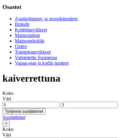
Osastot
Ajankohtaiset- ja sesonkituotteet
Brändit
Keittiötarvikkeet
Mainoslahjat
Mainostekstiilit
Outlet
Toimistotarvikkeet
Valmistettu Suomessa
Vapaa-ajan ja kodin tuotteet
kaiverrettuna
Koko
Väri
Tyhjennä suodattimet
Suodattimet
×
Koko
Väri