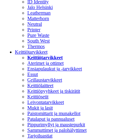
ID Identity
Jalo Helsinki
Leatherman
Matterhorn
Neutral
Printer
Pure Waste
South West
Thermos
Keittiötarvikkeet
Keittiötarvikkeet
Aterimet ja ottimet
Ensiapulaukut ja -tarvikkeet
Essut
Grillaustarvikkeet
Keittiölaitteet
Keittiöpyyhkeet ja tiskirätit
Keittiösetit
Leivontatarvikkeet
Mukit ja lasit
Paistomittarit ja munakellot
Patalaput ja pannualuset
Pippurimyllyt ja maustepurkit
Sammuttimet ja palohälyttimet
Tarjoiluastiat