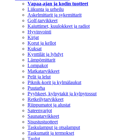
Vapaa-ajan ja kodin tuotteet
Liikunta ja urheilu
Askelmittarit ja sykemittarit
Golf-tarvikkeet
Kaiuttimet, kuulokkeet ja radiot
Hyvinvointi
Kirjat
Korut ja kellot
Kuksat
Kynttilät ja lyhdyt
Lämpömittarit
Lompakot
Matkatarvikkeet
Pelit ja lelut
Piknik-korit ja kylmälaukut
Puutarha
Pyyhkeet, kylpytakit ja kylpytossut
Retkeilytarvikkeet
Riippumatot ja alustat
Sateenvarjot
Saunatarvikkeet
Sisustustuotteet
Taskulamput ja otsalamput
Taskumatit ja termokset
Taulut