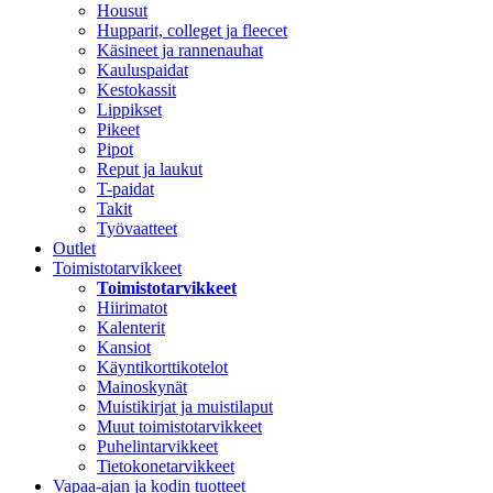
Housut
Hupparit, colleget ja fleecet
Käsineet ja rannenauhat
Kauluspaidat
Kestokassit
Lippikset
Pikeet
Pipot
Reput ja laukut
T-paidat
Takit
Työvaatteet
Outlet
Toimistotarvikkeet
Toimistotarvikkeet
Hiirimatot
Kalenterit
Kansiot
Käyntikorttikotelot
Mainoskynät
Muistikirjat ja muistilaput
Muut toimistotarvikkeet
Puhelintarvikkeet
Tietokonetarvikkeet
Vapaa-ajan ja kodin tuotteet