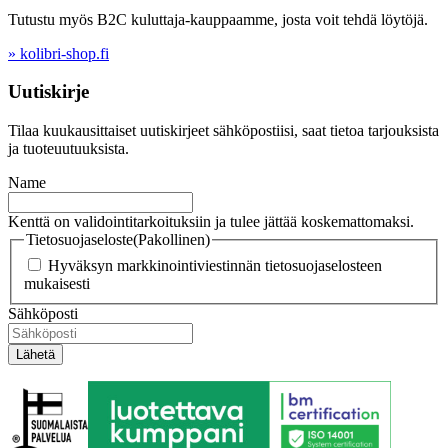
Tutustu myös B2C kuluttaja-kauppaamme, josta voit tehdä löytöjä.
» kolibri-shop.fi
Uutiskirje
Tilaa kuukausittaiset uutiskirjeet sähköpostiisi, saat tietoa tarjouksista
ja tuoteuutuuksista.
Name
Kenttä on validointitarkoituksiin ja tulee jättää koskemattomaksi.
Tietosuojaseloste
(Pakollinen)
Hyväksyn markkinointiviestinnän tietosuojaselosteen
mukaisesti
Sähköposti