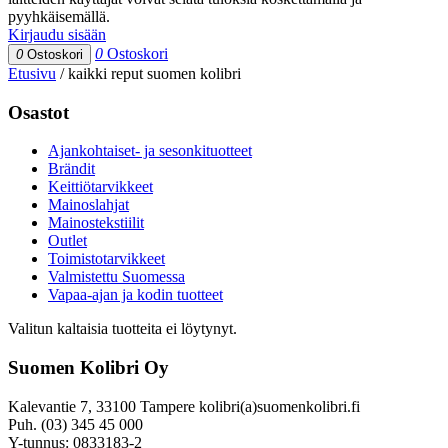
pyyhkäisemällä.
Kirjaudu sisään
0
Ostoskori
0
Ostoskori
Etusivu
/
kaikki reput suomen kolibri
Osastot
Ajankohtaiset- ja sesonkituotteet
Brändit
Keittiötarvikkeet
Mainoslahjat
Mainostekstiilit
Outlet
Toimistotarvikkeet
Valmistettu Suomessa
Vapaa-ajan ja kodin tuotteet
Valitun kaltaisia tuotteita ei löytynyt.
Suomen Kolibri Oy
Kalevantie 7, 33100 Tampere kolibri(a)suomenkolibri.fi
Puh. (03) 345 45 000
Y-tunnus: 0833183-2