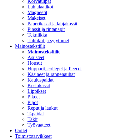
Korvatulpat
Lahjalaatikot
Magneetit
Makeiset
Paperikassit ja lahjakassit
Pinssit ja rintanapit
Tekniikka
Tulitikut ja sytyttimet
Mainostekstiilit
Mainostekstiilit
Asusteet
Housut
Hupparit, colleget ja fleecet
Käsineet ja rannenauhat
Kauluspaidat
Kestokassit
Lippikset
Pikeet
Pipot
Reput ja laukut
T-paidat
Takit
Työvaatteet
Outlet
Toimistotarvikkeet