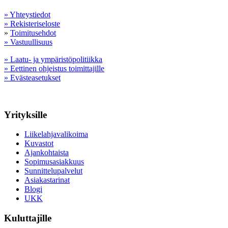
» Yhteystiedot
» Rekisteriseloste
»
Toimitusehdot
» Vastuullisuus
» Laatu- ja ympäristöpolitiikka
» Eettinen ohjeistus toimittajille
» Evästeasetukset
Yrityksille
Liikelahjavalikoima
Kuvastot
Ajankohtaista
Sopimusasiakkuus
Sunnittelupalvelut
Asiakastarinat
Blogi
UKK
Kuluttajille