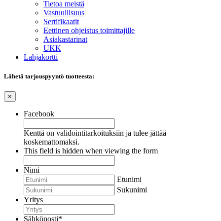
Tietoa meistä
Vastuullisuus
Sertifikaatit
Eettinen ohjeistus toimittajille
Asiakastarinat
UKK
Lahjakortti
Lähetä tarjouspyyntö tuotteesta:
×
Facebook
Kenttä on validointitarkoituksiin ja tulee jättää
koskemattomaksi.
This field is hidden when viewing the form
Nimi
Etunimi
Sukunimi
Yritys
Sähköposti
*