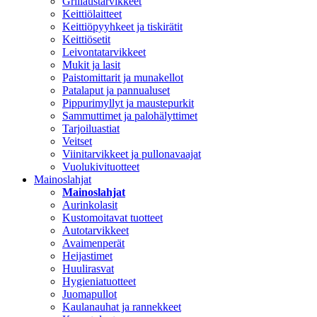
Grillaustarvikkeet
Keittiölaitteet
Keittiöpyyhkeet ja tiskirätit
Keittiösetit
Leivontatarvikkeet
Mukit ja lasit
Paistomittarit ja munakellot
Patalaput ja pannualuset
Pippurimyllyt ja maustepurkit
Sammuttimet ja palohälyttimet
Tarjoiluastiat
Veitset
Viinitarvikkeet ja pullonavaajat
Vuolukivituotteet
Mainoslahjat
Mainoslahjat
Aurinkolasit
Kustomoitavat tuotteet
Autotarvikkeet
Avaimenperät
Heijastimet
Huulirasvat
Hygieniatuotteet
Juomapullot
Kaulanauhat ja rannekkeet