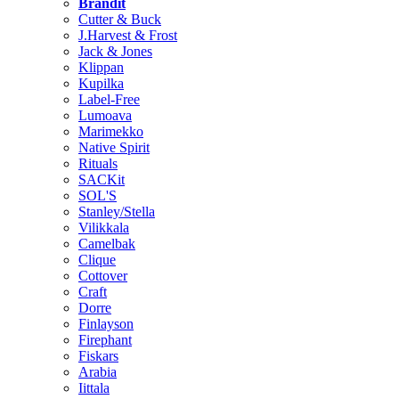
Brändit
Cutter & Buck
J.Harvest & Frost
Jack & Jones
Klippan
Kupilka
Label-Free
Lumoava
Marimekko
Native Spirit
Rituals
SACKit
SOL'S
Stanley/Stella
Vilikkala
Camelbak
Clique
Cottover
Craft
Dorre
Finlayson
Firephant
Fiskars
Arabia
Iittala