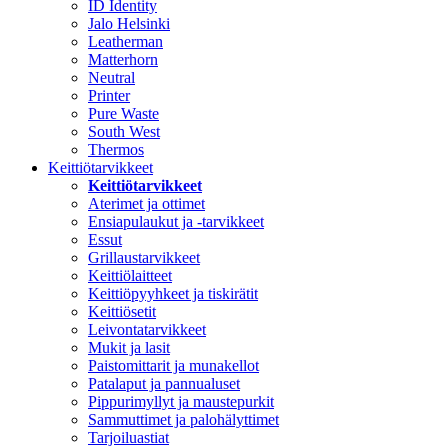
ID Identity
Jalo Helsinki
Leatherman
Matterhorn
Neutral
Printer
Pure Waste
South West
Thermos
Keittiötarvikkeet
Keittiötarvikkeet
Aterimet ja ottimet
Ensiapulaukut ja -tarvikkeet
Essut
Grillaustarvikkeet
Keittiölaitteet
Keittiöpyyhkeet ja tiskirätit
Keittiösetit
Leivontatarvikkeet
Mukit ja lasit
Paistomittarit ja munakellot
Patalaput ja pannualuset
Pippurimyllyt ja maustepurkit
Sammuttimet ja palohälyttimet
Tarjoiluastiat