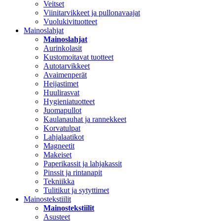
Veitset
Viinitarvikkeet ja pullonavaajat
Vuolukivituotteet
Mainoslahjat
Mainoslahjat
Aurinkolasit
Kustomoitavat tuotteet
Autotarvikkeet
Avaimenperät
Heijastimet
Huulirasvat
Hygieniatuotteet
Juomapullot
Kaulanauhat ja rannekkeet
Korvatulpat
Lahjalaatikot
Magneetit
Makeiset
Paperikassit ja lahjakassit
Pinssit ja rintanapit
Tekniikka
Tulitikut ja sytyttimet
Mainostekstiilit
Mainostekstiilit
Asusteet