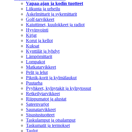
Vapaa-ajan ja kodin tuotteet
Liikunta ja urheilu
Askelmittarit ja sykemittarit
Golf-tarvikkeet
Kaiuttimet, kuulokkeet ja radiot
Hyvinvointi
Kirjat
Korut ja kellot
Kuksat
Kynttilät ja lyhdyt
Lämpömittarit
Lompakot
Matkatarvikkeet
Pelit ja lelut
Piknik-korit ja kylmälaukut
Puutarha
Pyyhkeet, kylpytakit ja kylpytossut
Retkeilytarvikkeet
Riippumatot ja alustat
Sateenvarjot
Saunatarvikkeet
Sisustustuotteet
Taskulamput ja otsalamput
Taskumatit ja termokset
Taulut