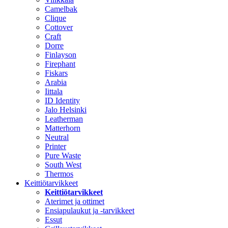
Camelbak
Clique
Cottover
Craft
Dorre
Finlayson
Firephant
Fiskars
Arabia
Iittala
ID Identity
Jalo Helsinki
Leatherman
Matterhorn
Neutral
Printer
Pure Waste
South West
Thermos
Keittiötarvikkeet
Keittiötarvikkeet
Aterimet ja ottimet
Ensiapulaukut ja -tarvikkeet
Essut