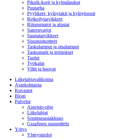
Piknik-korit ja kylmälaukut
Puutarha
Pyyhkeet, kylpytakit ja kylpytossut
Retkeilytarvikkeet
Riippumatot ja alustat
Sateenvarjot
Saunatarvikkeet
Sisustustuotteet
Taskulamput ja otsalamput
Taskumatit ja termokset
Taulut
Työkalut
Viltit ja huovat
Liikelahjavalikoima
Ajankohtaista
Kuvastot
Blogi
Palvelut
Aineisto-ohje
Liikelahjat
Sopimusasiakkuus
Graafinen suunnittelu
Yritys
Yhteystiedot