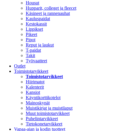
Housut
Hupparit, colleget ja fleecet
Käsineet ja rannenauhat
Kauluspaidat
Kestokassit
Lippikset
Pikeet
Pipot
Reput ja laukut
T-paidat
Takit
Työvaatteet
Outlet
Toimistotarvikkeet
Toimistotarvikkeet
Hiirimatot
Kalenterit
Kansiot
Käyntikorttikotelot
Mainoskynät
Muistikirjat ja muistilaput
Muut toimistotarvikkeet
Puhelintarvikkeet
Tietokonetarvikkeet
Vapaa-ajan ja kodin tuotteet