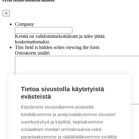
Pyydä tarjous ostoskorin sisällöstä
×
Company
Kenttä on validointitarkoituksiin ja tulee jättää
koskemattomaksi.
This field is hidden when viewing the form
Ostoskorin sisältö
Tietoa sivustolla käytetyistä
evästeistä
Käytämme sivustollamme evästeitä
Nimi
*
Etunimi
kerätäksemme ja analysoidaksemme sivuston
Sukunimi
suorituskykyä ja käyttöä, tarjotaksemme
Yritys
sosiaalisen median ominaisuuksia sekä
parantaaksemme ja räätälöidäksemme sisältöä
Sähköposti
*