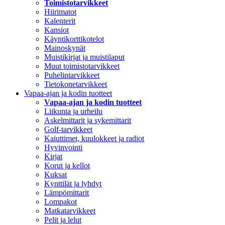
Toimistotarvikkeet
Hiirimatot
Kalenterit
Kansiot
Käyntikorttikotelot
Mainoskynät
Muistikirjat ja muistilaput
Muut toimistotarvikkeet
Puhelintarvikkeet
Tietokonetarvikkeet
Vapaa-ajan ja kodin tuotteet
Vapaa-ajan ja kodin tuotteet
Liikunta ja urheilu
Askelmittarit ja sykemittarit
Golf-tarvikkeet
Kaiuttimet, kuulokkeet ja radiot
Hyvinvointi
Kirjat
Korut ja kellot
Kuksat
Kynttilät ja lyhdyt
Lämpömittarit
Lompakot
Matkatarvikkeet
Pelit ja lelut