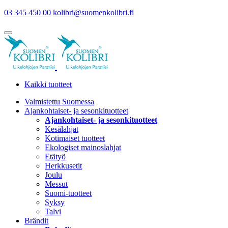
03 345 450 00
kolibri@suomenkolibri.fi
Kaikki tuotteet
Valmistettu Suomessa
Ajankohtaiset- ja sesonkituotteet
Ajankohtaiset- ja sesonkituotteet
Kesälahjat
Kotimaiset tuotteet
Ekologiset mainoslahjat
Etätyö
Herkkusetit
Joulu
Messut
Suomi-tuotteet
Syksy
Talvi
Brändit