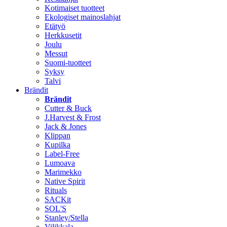
Kotimaiset tuotteet
Ekologiset mainoslahjat
Etätyö
Herkkusetit
Joulu
Messut
Suomi-tuotteet
Syksy
Talvi
Brändit
Brändit
Cutter & Buck
J.Harvest & Frost
Jack & Jones
Klippan
Kupilka
Label-Free
Lumoava
Marimekko
Native Spirit
Rituals
SACKit
SOL'S
Stanley/Stella
Vilikkala