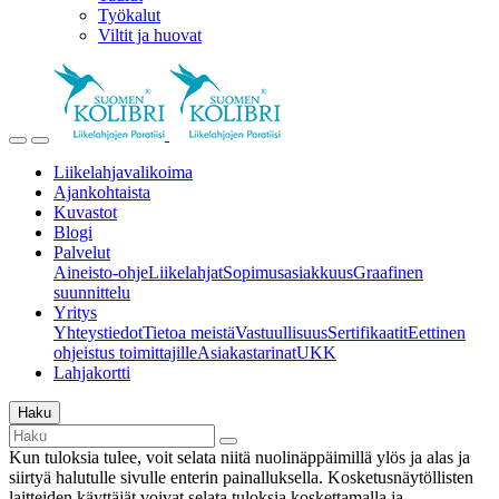
Työkalut
Viltit ja huovat
Liikelahjavalikoima
Ajankohtaista
Kuvastot
Blogi
Palvelut
Aineisto-ohje
Liikelahjat
Sopimusasiakkuus
Graafinen
suunnittelu
Yritys
Yhteystiedot
Tietoa meistä
Vastuullisuus
Sertifikaatit
Eettinen
ohjeistus toimittajille
Asiakastarinat
UKK
Lahjakortti
Haku
Kun tuloksia tulee, voit selata niitä nuolinäppäimillä ylös ja alas ja
siirtyä halutulle sivulle enterin painalluksella. Kosketusnäytöllisten
laitteiden käyttäjät voivat selata tuloksia koskettamalla ja