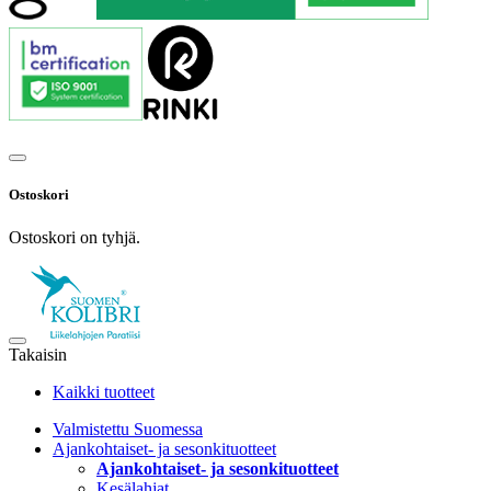
Ostoskori
Ostoskori on tyhjä.
Takaisin
Kaikki tuotteet
Valmistettu Suomessa
Ajankohtaiset- ja sesonkituotteet
Ajankohtaiset- ja sesonkituotteet
Kesälahjat