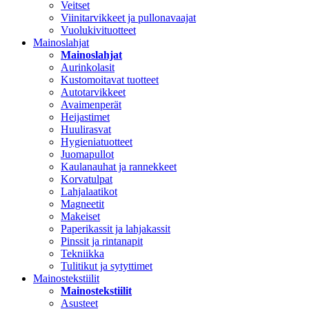
Veitset
Viinitarvikkeet ja pullonavaajat
Vuolukivituotteet
Mainoslahjat
Mainoslahjat
Aurinkolasit
Kustomoitavat tuotteet
Autotarvikkeet
Avaimenperät
Heijastimet
Huulirasvat
Hygieniatuotteet
Juomapullot
Kaulanauhat ja rannekkeet
Korvatulpat
Lahjalaatikot
Magneetit
Makeiset
Paperikassit ja lahjakassit
Pinssit ja rintanapit
Tekniikka
Tulitikut ja sytyttimet
Mainostekstiilit
Mainostekstiilit
Asusteet