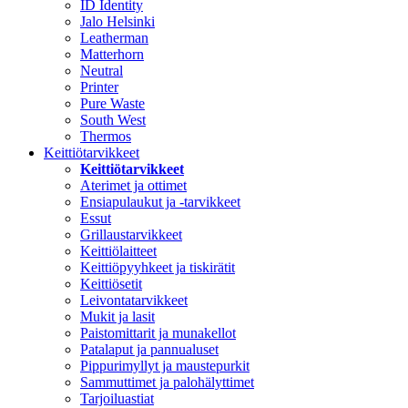
ID Identity
Jalo Helsinki
Leatherman
Matterhorn
Neutral
Printer
Pure Waste
South West
Thermos
Keittiötarvikkeet
Keittiötarvikkeet
Aterimet ja ottimet
Ensiapulaukut ja -tarvikkeet
Essut
Grillaustarvikkeet
Keittiölaitteet
Keittiöpyyhkeet ja tiskirätit
Keittiösetit
Leivontatarvikkeet
Mukit ja lasit
Paistomittarit ja munakellot
Patalaput ja pannualuset
Pippurimyllyt ja maustepurkit
Sammuttimet ja palohälyttimet
Tarjoiluastiat