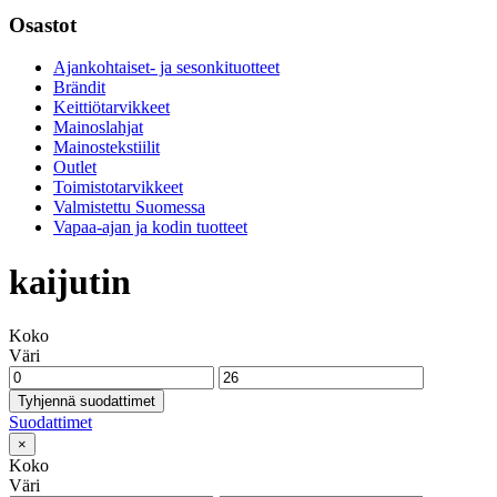
Osastot
Ajankohtaiset- ja sesonkituotteet
Brändit
Keittiötarvikkeet
Mainoslahjat
Mainostekstiilit
Outlet
Toimistotarvikkeet
Valmistettu Suomessa
Vapaa-ajan ja kodin tuotteet
kaijutin
Koko
Väri
Tyhjennä suodattimet
Suodattimet
×
Koko
Väri