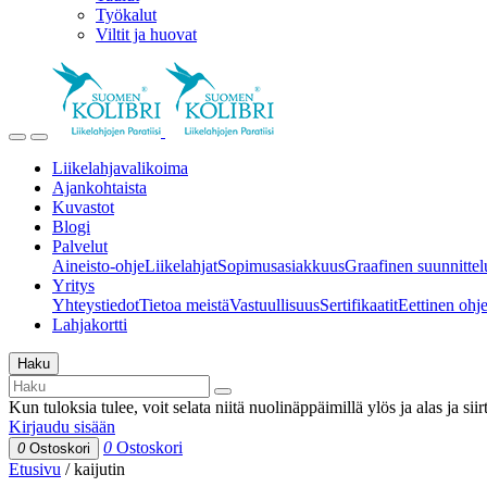
Työkalut
Viltit ja huovat
Liikelahjavalikoima
Ajankohtaista
Kuvastot
Blogi
Palvelut
Aineisto-ohje
Liikelahjat
Sopimusasiakkuus
Graafinen suunnittel
Yritys
Yhteystiedot
Tietoa meistä
Vastuullisuus
Sertifikaatit
Eettinen ohjei
Lahjakortti
Haku
Kun tuloksia tulee, voit selata niitä nuolinäppäimillä ylös ja alas ja si
Kirjaudu sisään
0
Ostoskori
0
Ostoskori
Etusivu
/
kaijutin