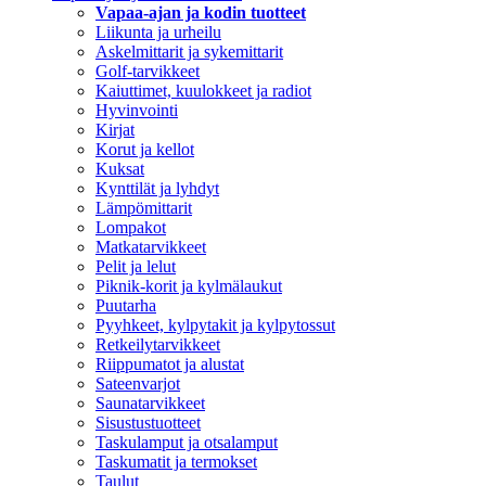
Vapaa-ajan ja kodin tuotteet
Liikunta ja urheilu
Askelmittarit ja sykemittarit
Golf-tarvikkeet
Kaiuttimet, kuulokkeet ja radiot
Hyvinvointi
Kirjat
Korut ja kellot
Kuksat
Kynttilät ja lyhdyt
Lämpömittarit
Lompakot
Matkatarvikkeet
Pelit ja lelut
Piknik-korit ja kylmälaukut
Puutarha
Pyyhkeet, kylpytakit ja kylpytossut
Retkeilytarvikkeet
Riippumatot ja alustat
Sateenvarjot
Saunatarvikkeet
Sisustustuotteet
Taskulamput ja otsalamput
Taskumatit ja termokset
Taulut