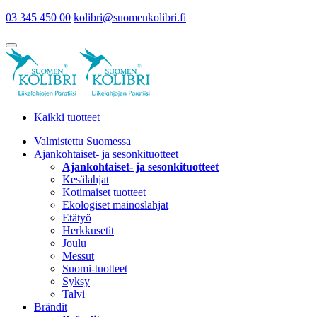
03 345 450 00
kolibri@suomenkolibri.fi
Kaikki tuotteet
Valmistettu Suomessa
Ajankohtaiset- ja sesonkituotteet
Ajankohtaiset- ja sesonkituotteet
Kesälahjat
Kotimaiset tuotteet
Ekologiset mainoslahjat
Etätyö
Herkkusetit
Joulu
Messut
Suomi-tuotteet
Syksy
Talvi
Brändit