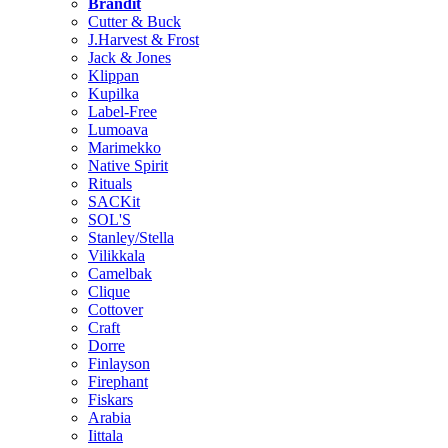
Brändit
Cutter & Buck
J.Harvest & Frost
Jack & Jones
Klippan
Kupilka
Label-Free
Lumoava
Marimekko
Native Spirit
Rituals
SACKit
SOL'S
Stanley/Stella
Vilikkala
Camelbak
Clique
Cottover
Craft
Dorre
Finlayson
Firephant
Fiskars
Arabia
Iittala