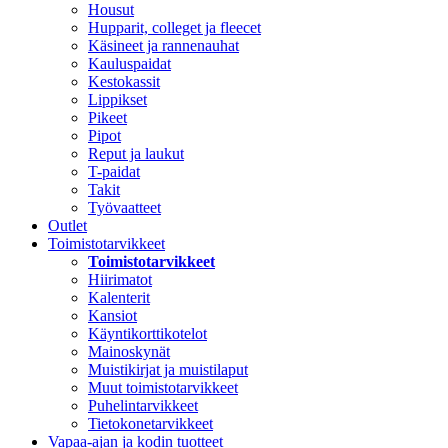
Housut
Hupparit, colleget ja fleecet
Käsineet ja rannenauhat
Kauluspaidat
Kestokassit
Lippikset
Pikeet
Pipot
Reput ja laukut
T-paidat
Takit
Työvaatteet
Outlet
Toimistotarvikkeet
Toimistotarvikkeet
Hiirimatot
Kalenterit
Kansiot
Käyntikorttikotelot
Mainoskynät
Muistikirjat ja muistilaput
Muut toimistotarvikkeet
Puhelintarvikkeet
Tietokonetarvikkeet
Vapaa-ajan ja kodin tuotteet