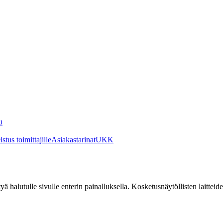
u
stus toimittajille
Asiakastarinat
UKK
irtyä halutulle sivulle enterin painalluksella. Kosketusnäytöllisten laittei