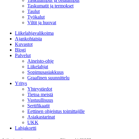
Taskulamput ja otsalamput
Taskumatit ja termokset
Taulut
Työkalut
Viltit ja huovat
Liikelahjavalikoima
Ajankohtaista
Kuvastot
Blogi
Palvelut
Aineisto-ohje
Liikelahjat
Sopimusasiakkuus
Graafinen suunnittelu
Yritys
Yhteystiedot
Tietoa meistä
Vastuullisuus
Sertifikaatit
Eettinen ohjeistus toimittajille
Asiakastarinat
UKK
Lahjakortti