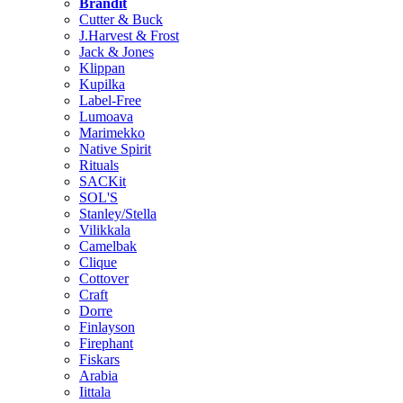
Brändit
Cutter & Buck
J.Harvest & Frost
Jack & Jones
Klippan
Kupilka
Label-Free
Lumoava
Marimekko
Native Spirit
Rituals
SACKit
SOL'S
Stanley/Stella
Vilikkala
Camelbak
Clique
Cottover
Craft
Dorre
Finlayson
Firephant
Fiskars
Arabia
Iittala