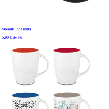
Suomileijona muki
5,90
€
alv. 0%