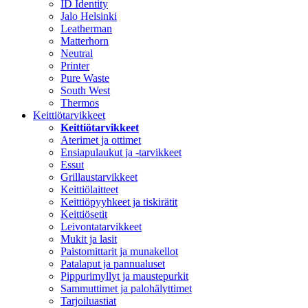
ID Identity
Jalo Helsinki
Leatherman
Matterhorn
Neutral
Printer
Pure Waste
South West
Thermos
Keittiötarvikkeet
Keittiötarvikkeet
Aterimet ja ottimet
Ensiapulaukut ja -tarvikkeet
Essut
Grillaustarvikkeet
Keittiölaitteet
Keittiöpyyhkeet ja tiskirätit
Keittiösetit
Leivontatarvikkeet
Mukit ja lasit
Paistomittarit ja munakellot
Patalaput ja pannualuset
Pippurimyllyt ja maustepurkit
Sammuttimet ja palohälyttimet
Tarjoiluastiat