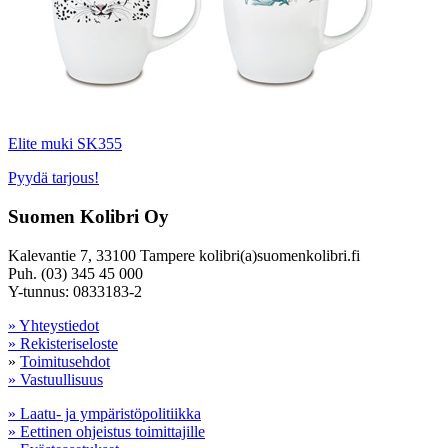
Elite muki SK355
Pyydä tarjous!
Suomen Kolibri Oy
Kalevantie 7, 33100 Tampere kolibri(a)suomenkolibri.fi
Puh. (03) 345 45 000
Y-tunnus: 0833183-2
» Yhteystiedot
» Rekisteriseloste
»
Toimitusehdot
» Vastuullisuus
» Laatu- ja ympäristöpolitiikka
» Eettinen ohjeistus toimittajille