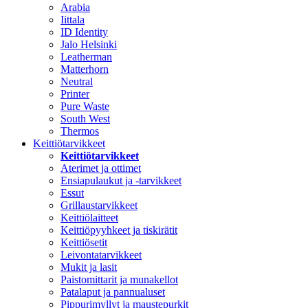
Arabia
Iittala
ID Identity
Jalo Helsinki
Leatherman
Matterhorn
Neutral
Printer
Pure Waste
South West
Thermos
Keittiötarvikkeet
Keittiötarvikkeet
Aterimet ja ottimet
Ensiapulaukut ja -tarvikkeet
Essut
Grillaustarvikkeet
Keittiölaitteet
Keittiöpyyhkeet ja tiskirätit
Keittiösetit
Leivontatarvikkeet
Mukit ja lasit
Paistomittarit ja munakellot
Patalaput ja pannualuset
Pippurimyllyt ja maustepurkit