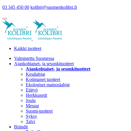
03 345 450 00
kolibri@suomenkolibri.fi
Kaikki tuotteet
Valmistettu Suomessa
Ajankohtaiset- ja sesonkituotteet
Ajankohtaiset- ja sesonkituotteet
Kesälahjat
Kotimaiset tuotteet
Ekologiset mainoslahjat
Etätyö
Herkkusetit
Joulu
Messut
Suomi-tuotteet
Syksy
Talvi
Brändit