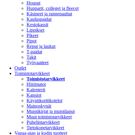
Housut
Hupparit, colleget ja fleecet
Käsineet ja rannenauhat
Kauluspaidat
Kestokassit
Lippikset
Pikeet
Pipot
Reput ja laukut
T-paidat
Takit
Työvaatteet
Outlet
Toimistotarvikkeet
Toimistotarvikkeet
Hiirimatot
Kalenterit
Kansiot
Käyntikorttikotelot
Mainoskynät
Muistikirjat ja muistilaput
Muut toimistotarvikkeet
Puhelintarvikkeet
Tietokonetarvikkeet
Vapaa-ajan ja kodin tuotteet