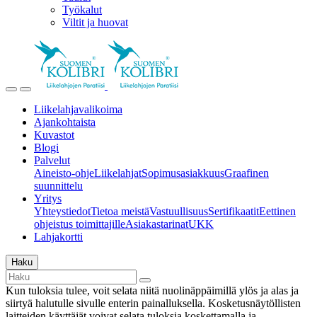
Työkalut
Viltit ja huovat
Liikelahjavalikoima
Ajankohtaista
Kuvastot
Blogi
Palvelut
Aineisto-ohje
Liikelahjat
Sopimusasiakkuus
Graafinen
suunnittelu
Yritys
Yhteystiedot
Tietoa meistä
Vastuullisuus
Sertifikaatit
Eettinen
ohjeistus toimittajille
Asiakastarinat
UKK
Lahjakortti
Haku
Kun tuloksia tulee, voit selata niitä nuolinäppäimillä ylös ja alas ja
siirtyä halutulle sivulle enterin painalluksella. Kosketusnäytöllisten
laitteiden käyttäjät voivat selata tuloksia koskettamalla ja