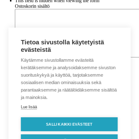
This field is hidden when viewing the form
Ostoskorin sisältö
Tietoa sivustolla käytetyistä
evästeistä
Käytämme sivustollamme evästeitä
Nimi
*
Etunimi
kerätäksemme ja analysoidaksemme sivuston
Sukunimi
suorituskykyä ja käyttöä, tarjotaksemme
Yritys
sosiaalisen median ominaisuuksia sekä
parantaaksemme ja räätälöidäksemme sisältöä
Sähköposti
*
ja mainoksia.
Puhelin
*
Lue lisää
Osoitetiedot
Lähiosoite
SALLI KAIKKI EVÄSTEET
Kaupunki
Postinumero