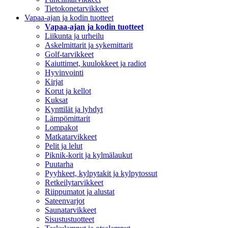
Tietokonetarvikkeet
Vapaa-ajan ja kodin tuotteet
Vapaa-ajan ja kodin tuotteet
Liikunta ja urheilu
Askelmittarit ja sykemittarit
Golf-tarvikkeet
Kaiuttimet, kuulokkeet ja radiot
Hyvinvointi
Kirjat
Korut ja kellot
Kuksat
Kynttilät ja lyhdyt
Lämpömittarit
Lompakot
Matkatarvikkeet
Pelit ja lelut
Piknik-korit ja kylmälaukut
Puutarha
Pyyhkeet, kylpytakit ja kylpytossut
Retkeilytarvikkeet
Riippumatot ja alustat
Sateenvarjot
Saunatarvikkeet
Sisustustuotteet