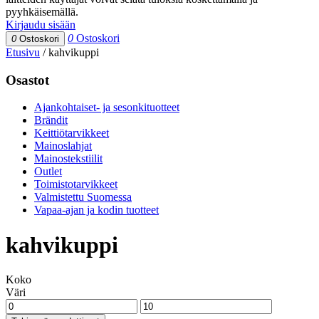
pyyhkäisemällä.
Kirjaudu sisään
0
Ostoskori
0
Ostoskori
Etusivu
/
kahvikuppi
Osastot
Ajankohtaiset- ja sesonkituotteet
Brändit
Keittiötarvikkeet
Mainoslahjat
Mainostekstiilit
Outlet
Toimistotarvikkeet
Valmistettu Suomessa
Vapaa-ajan ja kodin tuotteet
kahvikuppi
Koko
Väri