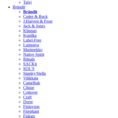
Talvi
Brändit
Brändit
Cutter & Buck
J.Harvest & Frost
Jack & Jones
Klippan
Kupilka
Label-Free
Lumoava
Marimekko
Native Spirit
Rituals
SACKit
SOL'S
Stanley/Stella
Vilikkala
Camelbak
Clique
Cottover
Craft
Dorre
Finlayson
Firephant
Fiskars