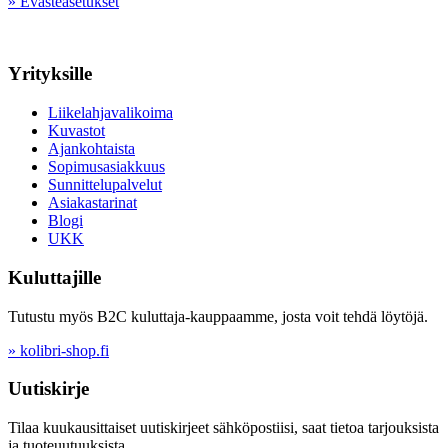
» Evästeasetukset
Yrityksille
Liikelahjavalikoima
Kuvastot
Ajankohtaista
Sopimusasiakkuus
Sunnittelupalvelut
Asiakastarinat
Blogi
UKK
Kuluttajille
Tutustu myös B2C kuluttaja-kauppaamme, josta voit tehdä löytöjä.
» kolibri-shop.fi
Uutiskirje
Tilaa kuukausittaiset uutiskirjeet sähköpostiisi, saat tietoa tarjouksista
ja tuoteuutuuksista.