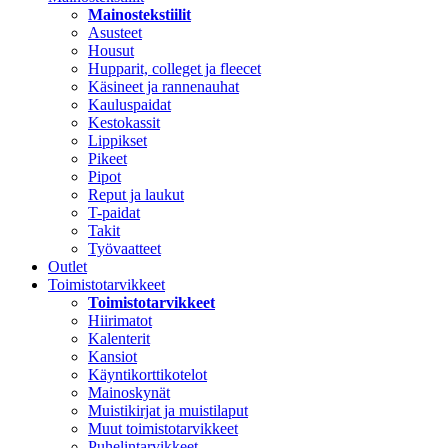
Mainostekstiilit
Asusteet
Housut
Hupparit, colleget ja fleecet
Käsineet ja rannenauhat
Kauluspaidat
Kestokassit
Lippikset
Pikeet
Pipot
Reput ja laukut
T-paidat
Takit
Työvaatteet
Outlet
Toimistotarvikkeet
Toimistotarvikkeet
Hiirimatot
Kalenterit
Kansiot
Käyntikorttikotelot
Mainoskynät
Muistikirjat ja muistilaput
Muut toimistotarvikkeet
Puhelintarvikkeet