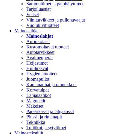
Sammuttimet ja palohälyttimet
Tarjoiluastiat
Veitset
Viinitarvikkeet ja pullonavaajat
Vuolukivituotteet
Mainoslahjat
Mainoslahjat
Aurinkolasit
Kustomoitavat tuotteet
Autotarvikkeet
Avaimenperät
Heijastimet
Huulirasvat
Hygieniatuotteet
Juomapullot
Kaulanauhat ja rannekkeet
Korvatulpat
Lahjalaatikot
Magneetit
Makeiset
Paperikassit ja lahjakassit
Pinssit ja rintanapit
Tekniikka
Tulitikut ja sytyttimet
Mainostekstiilit