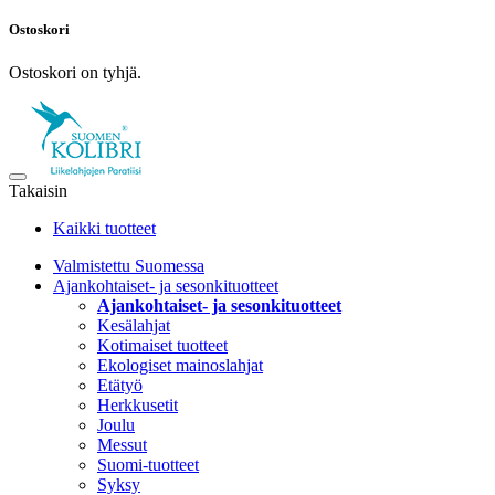
Ostoskori
Ostoskori on tyhjä.
Takaisin
Kaikki tuotteet
Valmistettu Suomessa
Ajankohtaiset- ja sesonkituotteet
Ajankohtaiset- ja sesonkituotteet
Kesälahjat
Kotimaiset tuotteet
Ekologiset mainoslahjat
Etätyö
Herkkusetit
Joulu
Messut
Suomi-tuotteet
Syksy