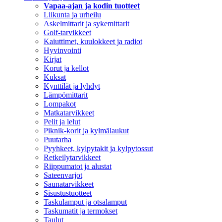
Vapaa-ajan ja kodin tuotteet
Liikunta ja urheilu
Askelmittarit ja sykemittarit
Golf-tarvikkeet
Kaiuttimet, kuulokkeet ja radiot
Hyvinvointi
Kirjat
Korut ja kellot
Kuksat
Kynttilät ja lyhdyt
Lämpömittarit
Lompakot
Matkatarvikkeet
Pelit ja lelut
Piknik-korit ja kylmälaukut
Puutarha
Pyyhkeet, kylpytakit ja kylpytossut
Retkeilytarvikkeet
Riippumatot ja alustat
Sateenvarjot
Saunatarvikkeet
Sisustustuotteet
Taskulamput ja otsalamput
Taskumatit ja termokset
Taulut