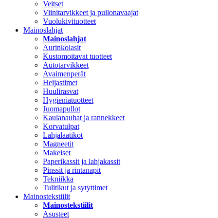
Veitset
Viinitarvikkeet ja pullonavaajat
Vuolukivituotteet
Mainoslahjat
Mainoslahjat
Aurinkolasit
Kustomoitavat tuotteet
Autotarvikkeet
Avaimenperät
Heijastimet
Huulirasvat
Hygieniatuotteet
Juomapullot
Kaulanauhat ja rannekkeet
Korvatulpat
Lahjalaatikot
Magneetit
Makeiset
Paperikassit ja lahjakassit
Pinssit ja rintanapit
Tekniikka
Tulitikut ja sytyttimet
Mainostekstiilit
Mainostekstiilit
Asusteet