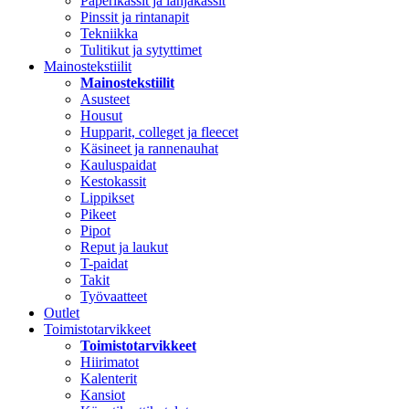
Paperikassit ja lahjakassit
Pinssit ja rintanapit
Tekniikka
Tulitikut ja sytyttimet
Mainostekstiilit
Mainostekstiilit
Asusteet
Housut
Hupparit, colleget ja fleecet
Käsineet ja rannenauhat
Kauluspaidat
Kestokassit
Lippikset
Pikeet
Pipot
Reput ja laukut
T-paidat
Takit
Työvaatteet
Outlet
Toimistotarvikkeet
Toimistotarvikkeet
Hiirimatot
Kalenterit
Kansiot