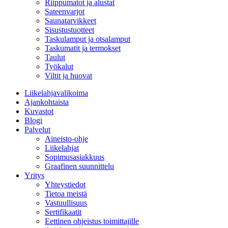
Riippumatot ja alustat
Sateenvarjot
Saunatarvikkeet
Sisustustuotteet
Taskulamput ja otsalamput
Taskumatit ja termokset
Taulut
Työkalut
Viltit ja huovat
Liikelahjavalikoima
Ajankohtaista
Kuvastot
Blogi
Palvelut
Aineisto-ohje
Liikelahjat
Sopimusasiakkuus
Graafinen suunnittelu
Yritys
Yhteystiedot
Tietoa meistä
Vastuullisuus
Sertifikaatit
Eettinen ohjeistus toimittajille