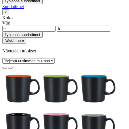
Tyhjennä suodattimet
Suodattimet
×
Koko
Väri
Tyhjennä suodattimet
Näytä tuote
Näytetään tulokset