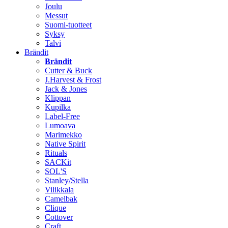
Joulu
Messut
Suomi-tuotteet
Syksy
Talvi
Brändit
Brändit
Cutter & Buck
J.Harvest & Frost
Jack & Jones
Klippan
Kupilka
Label-Free
Lumoava
Marimekko
Native Spirit
Rituals
SACKit
SOL'S
Stanley/Stella
Vilikkala
Camelbak
Clique
Cottover
Craft