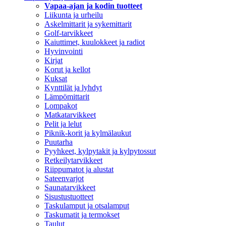
Vapaa-ajan ja kodin tuotteet
Liikunta ja urheilu
Askelmittarit ja sykemittarit
Golf-tarvikkeet
Kaiuttimet, kuulokkeet ja radiot
Hyvinvointi
Kirjat
Korut ja kellot
Kuksat
Kynttilät ja lyhdyt
Lämpömittarit
Lompakot
Matkatarvikkeet
Pelit ja lelut
Piknik-korit ja kylmälaukut
Puutarha
Pyyhkeet, kylpytakit ja kylpytossut
Retkeilytarvikkeet
Riippumatot ja alustat
Sateenvarjot
Saunatarvikkeet
Sisustustuotteet
Taskulamput ja otsalamput
Taskumatit ja termokset
Taulut