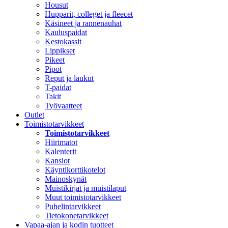
Housut
Hupparit, colleget ja fleecet
Käsineet ja rannenauhat
Kauluspaidat
Kestokassit
Lippikset
Pikeet
Pipot
Reput ja laukut
T-paidat
Takit
Työvaatteet
Outlet
Toimistotarvikkeet
Toimistotarvikkeet
Hiirimatot
Kalenterit
Kansiot
Käyntikorttikotelot
Mainoskynät
Muistikirjat ja muistilaput
Muut toimistotarvikkeet
Puhelintarvikkeet
Tietokonetarvikkeet
Vapaa-ajan ja kodin tuotteet