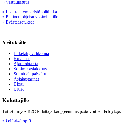
» Vastuullisuus
» Laatu- ja ympäristöpolitiikka
» Eettinen ohjeistus toimittajille
» Evästeasetukset
Yrityksille
Liikelahjavalikoima
Kuvastot
Ajankohtaista
Sopimusasiakkuus
Sunnittelupalvelut
Asiakastarinat
Blogi
UKK
Kuluttajille
Tutustu myös B2C kuluttaja-kauppaamme, josta voit tehdä löytöjä.
» kolibri-shop.fi