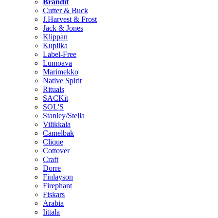
Brändit
Cutter & Buck
J.Harvest & Frost
Jack & Jones
Klippan
Kupilka
Label-Free
Lumoava
Marimekko
Native Spirit
Rituals
SACKit
SOL'S
Stanley/Stella
Vilikkala
Camelbak
Clique
Cottover
Craft
Dorre
Finlayson
Firephant
Fiskars
Arabia
Iittala