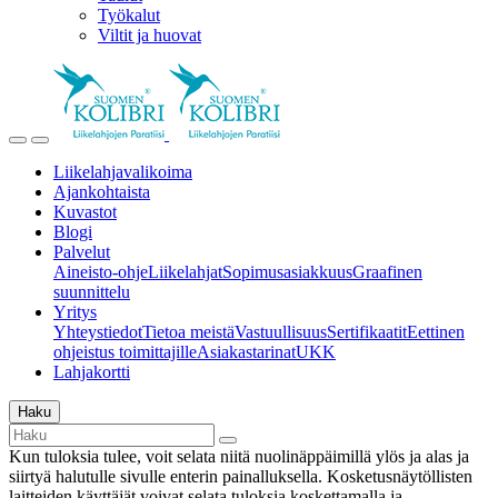
Työkalut
Viltit ja huovat
Liikelahjavalikoima
Ajankohtaista
Kuvastot
Blogi
Palvelut
Aineisto-ohje
Liikelahjat
Sopimusasiakkuus
Graafinen
suunnittelu
Yritys
Yhteystiedot
Tietoa meistä
Vastuullisuus
Sertifikaatit
Eettinen
ohjeistus toimittajille
Asiakastarinat
UKK
Lahjakortti
Haku
Kun tuloksia tulee, voit selata niitä nuolinäppäimillä ylös ja alas ja
siirtyä halutulle sivulle enterin painalluksella. Kosketusnäytöllisten
laitteiden käyttäjät voivat selata tuloksia koskettamalla ja