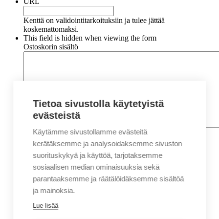
URL
Kenttä on validointitarkoituksiin ja tulee jättää
koskemattomaksi.
This field is hidden when viewing the form
Ostoskorin sisältö
Tietoa sivustolla käytetyistä
evästeistä
Käytämme sivustollamme evästeitä
Nimi
*
Etunimi
kerätäksemme ja analysoidaksemme sivuston
Sukunimi
suorituskykyä ja käyttöä, tarjotaksemme
Yritys
sosiaalisen median ominaisuuksia sekä
parantaaksemme ja räätälöidäksemme sisältöä
Sähköposti
*
ja mainoksia.
Puhelin
*
Lue lisää