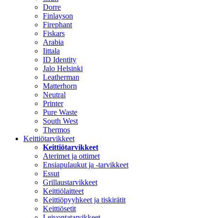
Dorre
Finlayson
Firephant
Fiskars
Arabia
Iittala
ID Identity
Jalo Helsinki
Leatherman
Matterhorn
Neutral
Printer
Pure Waste
South West
Thermos
Keittiötarvikkeet
Keittiötarvikkeet
Aterimet ja ottimet
Ensiapulaukut ja -tarvikkeet
Essut
Grillaustarvikkeet
Keittiölaitteet
Keittiöpyyhkeet ja tiskirätit
Keittiösetit
Leivontatarvikkeet