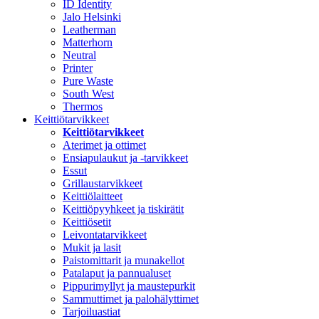
ID Identity
Jalo Helsinki
Leatherman
Matterhorn
Neutral
Printer
Pure Waste
South West
Thermos
Keittiötarvikkeet
Keittiötarvikkeet
Aterimet ja ottimet
Ensiapulaukut ja -tarvikkeet
Essut
Grillaustarvikkeet
Keittiölaitteet
Keittiöpyyhkeet ja tiskirätit
Keittiösetit
Leivontatarvikkeet
Mukit ja lasit
Paistomittarit ja munakellot
Patalaput ja pannualuset
Pippurimyllyt ja maustepurkit
Sammuttimet ja palohälyttimet
Tarjoiluastiat