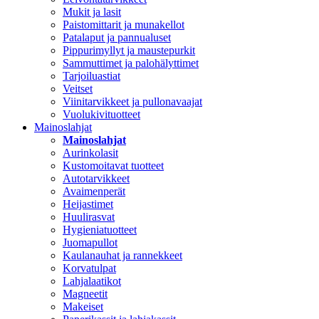
Mukit ja lasit
Paistomittarit ja munakellot
Patalaput ja pannualuset
Pippurimyllyt ja maustepurkit
Sammuttimet ja palohälyttimet
Tarjoiluastiat
Veitset
Viinitarvikkeet ja pullonavaajat
Vuolukivituotteet
Mainoslahjat
Mainoslahjat
Aurinkolasit
Kustomoitavat tuotteet
Autotarvikkeet
Avaimenperät
Heijastimet
Huulirasvat
Hygieniatuotteet
Juomapullot
Kaulanauhat ja rannekkeet
Korvatulpat
Lahjalaatikot
Magneetit
Makeiset