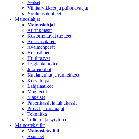
Veitset
Viinitarvikkeet ja pullonavaajat
Vuolukivituotteet
Mainoslahjat
Mainoslahjat
Aurinkolasit
Kustomoitavat tuotteet
Autotarvikkeet
Avaimenperät
Heijastimet
Huulirasvat
Hygieniatuotteet
Juomapullot
Kaulanauhat ja rannekkeet
Korvatulpat
Lahjalaatikot
Magneetit
Makeiset
Paperikassit ja lahjakassit
Pinssit ja rintanapit
Tekniikka
Tulitikut ja sytyttimet
Mainostekstiilit
Mainostekstiilit
Asusteet