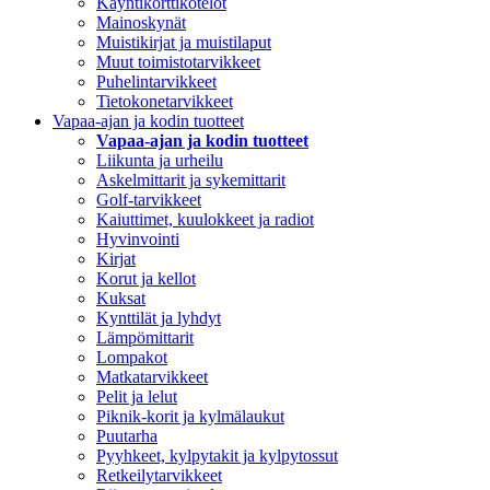
Käyntikorttikotelot
Mainoskynät
Muistikirjat ja muistilaput
Muut toimistotarvikkeet
Puhelintarvikkeet
Tietokonetarvikkeet
Vapaa-ajan ja kodin tuotteet
Vapaa-ajan ja kodin tuotteet
Liikunta ja urheilu
Askelmittarit ja sykemittarit
Golf-tarvikkeet
Kaiuttimet, kuulokkeet ja radiot
Hyvinvointi
Kirjat
Korut ja kellot
Kuksat
Kynttilät ja lyhdyt
Lämpömittarit
Lompakot
Matkatarvikkeet
Pelit ja lelut
Piknik-korit ja kylmälaukut
Puutarha
Pyyhkeet, kylpytakit ja kylpytossut
Retkeilytarvikkeet