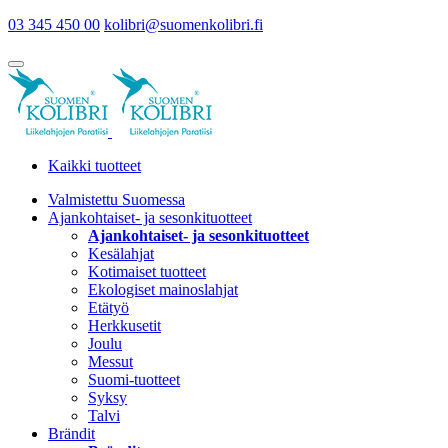
03 345 450 00
kolibri@suomenkolibri.fi
Kaikki tuotteet
Valmistettu Suomessa
Ajankohtaiset- ja sesonkituotteet
Ajankohtaiset- ja sesonkituotteet
Kesälahjat
Kotimaiset tuotteet
Ekologiset mainoslahjat
Etätyö
Herkkusetit
Joulu
Messut
Suomi-tuotteet
Syksy
Talvi
Brändit