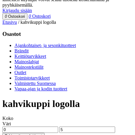
pyyhkäisemällä.
Kirjaudu sisään
0
Ostoskori
0
Ostoskori
Etusivu
/
kahvikuppi logolla
Osastot
Ajankohtaiset- ja sesonkituotteet
Brändit
Keittiötarvikkeet
Mainoslahjat
Mainostekstiilit
Outlet
Toimistotarvikkeet
Valmistettu Suomessa
Vapaa-ajan ja kodin tuotteet
kahvikuppi logolla
Koko
Väri