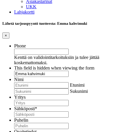
Asiakastarinat
UKK
Lahjakortti
Lähetä tarjouspyyntö tuotteesta: Emma kahvimuki
×
Phone
Kenttä on validointitarkoituksiin ja tulee jättää
koskemattomaksi.
This field is hidden when viewing the form
Nimi
Etunimi
Sukunimi
Yritys
Sähköposti
*
Puhelin
Osoitetiedot