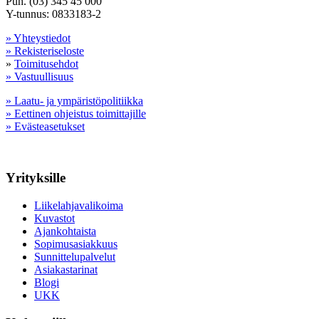
Puh. (03) 345 45 000
Y-tunnus: 0833183-2
» Yhteystiedot
» Rekisteriseloste
»
Toimitusehdot
» Vastuullisuus
» Laatu- ja ympäristöpolitiikka
» Eettinen ohjeistus toimittajille
» Evästeasetukset
Yrityksille
Liikelahjavalikoima
Kuvastot
Ajankohtaista
Sopimusasiakkuus
Sunnittelupalvelut
Asiakastarinat
Blogi
UKK