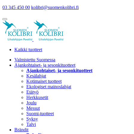
03 345 450 00
kolibri@suomenkolibri.fi
Kaikki tuotteet
Valmistettu Suomessa
Ajankohtaiset- ja sesonkituotteet
Ajankohtaiset- ja sesonkituotteet
Kesälahjat
Kotimaiset tuotteet
Ekologiset mainoslahjat
Etätyö
Herkkusetit
Joulu
Messut
Suomi-tuotteet
Syksy
Talvi
Brändit