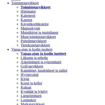
Toimistotarvikkeet
Toimistotarvikkeet
Hiirimatot
Kalenterit
Kansiot
Käyntikorttikotelot
Mainoskynät
Muistikirjat ja muistilaput
Muut toimistotarvikkeet
Puhelintarvikkeet
Tietokonetarvikkeet
Vapaa-ajan ja kodin tuotteet
Vapaa-ajan ja kodin tuotteet
Liikunta ja urheilu
Askelmittarit ja sykemittarit
Golf-tarvikkeet
Kaiuttimet, kuulokkeet ja radiot
Hyvinvointi
Kirjat
Korut ja kellot
Kuksat
Kynttilät ja lyhdyt
Lämpömittarit
Lompakot
Matkatarvikkeet