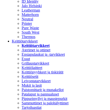
ID Identity
Jalo Helsinki
Leatherman
Matterhorn
Neutral
Printer
Pure Waste
South West
Thermos
Keittiötarvikkeet
Keittiötarvikkeet
Aterimet ja ottimet
Ensiapulaukut ja -tarvikkeet
Essut
Grillaustarvikkeet
Keittiölaitteet
Keittiöpyyhkeet ja tiskirätit
Keittiösetit
Leivontatarvikkeet
Mukit ja lasit
Paistomittarit ja munakellot
Patalaput ja pannualuset
Pippurimyllyt ja maustepurkit
Sammuttimet ja palohälyttimet
Tarjoiluastiat