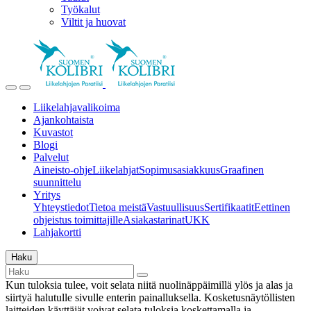
Työkalut
Viltit ja huovat
Liikelahjavalikoima
Ajankohtaista
Kuvastot
Blogi
Palvelut
Aineisto-ohje
Liikelahjat
Sopimusasiakkuus
Graafinen
suunnittelu
Yritys
Yhteystiedot
Tietoa meistä
Vastuullisuus
Sertifikaatit
Eettinen
ohjeistus toimittajille
Asiakastarinat
UKK
Lahjakortti
Haku
Kun tuloksia tulee, voit selata niitä nuolinäppäimillä ylös ja alas ja
siirtyä halutulle sivulle enterin painalluksella. Kosketusnäytöllisten
laitteiden käyttäjät voivat selata tuloksia koskettamalla ja