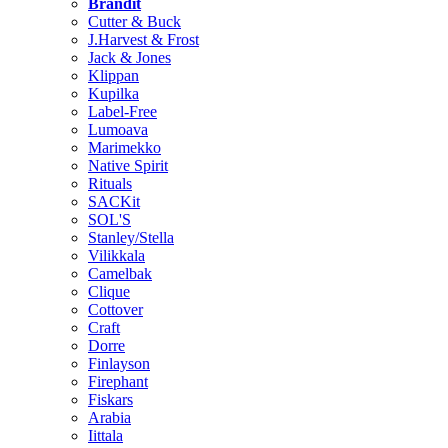
Brändit
Cutter & Buck
J.Harvest & Frost
Jack & Jones
Klippan
Kupilka
Label-Free
Lumoava
Marimekko
Native Spirit
Rituals
SACKit
SOL'S
Stanley/Stella
Vilikkala
Camelbak
Clique
Cottover
Craft
Dorre
Finlayson
Firephant
Fiskars
Arabia
Iittala