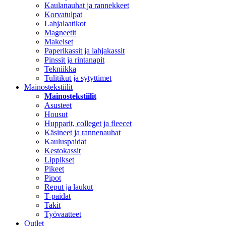
Kaulanauhat ja rannekkeet
Korvatulpat
Lahjalaatikot
Magneetit
Makeiset
Paperikassit ja lahjakassit
Pinssit ja rintanapit
Tekniikka
Tulitikut ja sytyttimet
Mainostekstiilit
Mainostekstiilit
Asusteet
Housut
Hupparit, colleget ja fleecet
Käsineet ja rannenauhat
Kauluspaidat
Kestokassit
Lippikset
Pikeet
Pipot
Reput ja laukut
T-paidat
Takit
Työvaatteet
Outlet