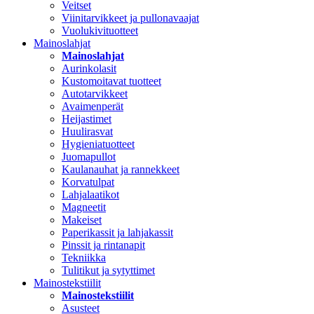
Veitset
Viinitarvikkeet ja pullonavaajat
Vuolukivituotteet
Mainoslahjat
Mainoslahjat
Aurinkolasit
Kustomoitavat tuotteet
Autotarvikkeet
Avaimenperät
Heijastimet
Huulirasvat
Hygieniatuotteet
Juomapullot
Kaulanauhat ja rannekkeet
Korvatulpat
Lahjalaatikot
Magneetit
Makeiset
Paperikassit ja lahjakassit
Pinssit ja rintanapit
Tekniikka
Tulitikut ja sytyttimet
Mainostekstiilit
Mainostekstiilit
Asusteet