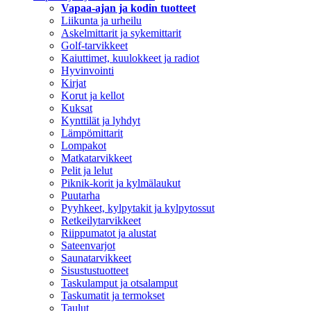
Vapaa-ajan ja kodin tuotteet
Liikunta ja urheilu
Askelmittarit ja sykemittarit
Golf-tarvikkeet
Kaiuttimet, kuulokkeet ja radiot
Hyvinvointi
Kirjat
Korut ja kellot
Kuksat
Kynttilät ja lyhdyt
Lämpömittarit
Lompakot
Matkatarvikkeet
Pelit ja lelut
Piknik-korit ja kylmälaukut
Puutarha
Pyyhkeet, kylpytakit ja kylpytossut
Retkeilytarvikkeet
Riippumatot ja alustat
Sateenvarjot
Saunatarvikkeet
Sisustustuotteet
Taskulamput ja otsalamput
Taskumatit ja termokset
Taulut