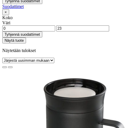
Tyhjennä suodattimet
Suodattimet
×
Koko
Väri
Tyhjennä suodattimet
Näytä tuote
Näytetään tulokset