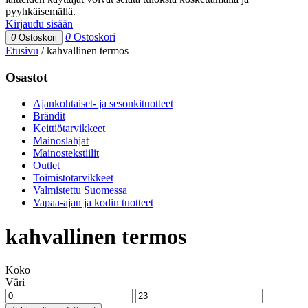
pyyhkäisemällä.
Kirjaudu sisään
0
Ostoskori
0
Ostoskori
Etusivu
/
kahvallinen termos
Osastot
Ajankohtaiset- ja sesonkituotteet
Brändit
Keittiötarvikkeet
Mainoslahjat
Mainostekstiilit
Outlet
Toimistotarvikkeet
Valmistettu Suomessa
Vapaa-ajan ja kodin tuotteet
kahvallinen termos
Koko
Väri