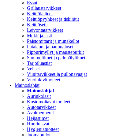
Essut
Grillaustarvikkeet
Keittiölaitteet
Keittiöpyyhkeet ja tiskirätit
Keittiösetit
Leivontatarvikkeet
Mukit ja lasit
Paistomittarit ja munakellot
Patalaput ja pannualuset
Pippurimyllyt ja maustepurkit
Sammuttimet ja palohälyttimet
Tarjoiluastiat
Veitset
Viinitarvikkeet ja pullonavaajat
Vuolukivituotteet
Mainoslahjat
Mainoslahjat
Aurinkolasit
Kustomoitavat tuotteet
Autotarvikkeet
Avaimenperät
Heijastimet
Huulirasvat
Hygieniatuotteet
Juomapullot