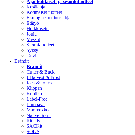
Ajankohtaiset- ja sesonkituotteet
Kesälahjat
Kotimaiset tuotteet
Ekologiset mainoslahjat
Etätyö
Herkkusetit
Joulu
Messut
Suomi-tuotteet
Syksy
Talvi
Brändit
Brändit
Cutter & Buck
J.Harvest & Frost
Jack & Jones
Klippan
Kupilka
Label-Free
Lumoava
Marimekko
Native Spirit
Rituals
SACKit
SOL'S