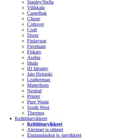
Stanley/Stella
Vilikkala
Camelbak
Clique
Cottover
Craft
Dorre
Finlayson
Firephant
Fiskars
Arabia
Iittala
ID Identity
Jalo Helsinki
Leatherman
Matterhorn
Neutral
Printer
Pure Waste
South West
Thermos
Keittiötarvikkeet
Keittiötarvikkeet
Aterimet ja ottimet
Ensiapulaukut ja -tarvikkeet