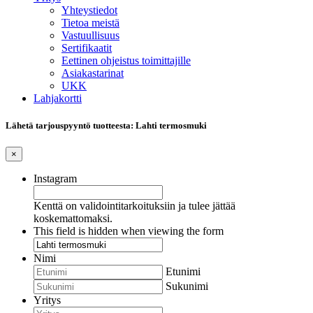
Yhteystiedot
Tietoa meistä
Vastuullisuus
Sertifikaatit
Eettinen ohjeistus toimittajille
Asiakastarinat
UKK
Lahjakortti
Lähetä tarjouspyyntö tuotteesta: Lahti termosmuki
×
Instagram
Kenttä on validointitarkoituksiin ja tulee jättää
koskemattomaksi.
This field is hidden when viewing the form
Nimi
Etunimi
Sukunimi
Yritys