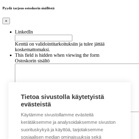
Pyydä tarjous ostoskorin sisällöstä
×
LinkedIn
Kenttä on validointitarkoituksiin ja tulee jättää
koskemattomaksi.
This field is hidden when viewing the form
Ostoskorin sisältö
Tietoa sivustolla käytetyistä
evästeistä
Käytämme sivustollamme evästeitä
Nimi
*
Etunimi
kerätäksemme ja analysoidaksemme sivuston
Sukunimi
suorituskykyä ja käyttöä, tarjotaksemme
Yritys
sosiaalisen median ominaisuuksia sekä