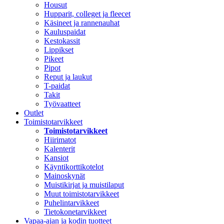
Housut
Hupparit, colleget ja fleecet
Käsineet ja rannenauhat
Kauluspaidat
Kestokassit
Lippikset
Pikeet
Pipot
Reput ja laukut
T-paidat
Takit
Työvaatteet
Outlet
Toimistotarvikkeet
Toimistotarvikkeet
Hiirimatot
Kalenterit
Kansiot
Käyntikorttikotelot
Mainoskynät
Muistikirjat ja muistilaput
Muut toimistotarvikkeet
Puhelintarvikkeet
Tietokonetarvikkeet
Vapaa-ajan ja kodin tuotteet