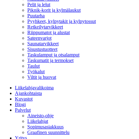
Pelit ja lelut
Piknik-korit ja kylmälaukut
Puutarha
Pyyhkeet, kylpytakit ja kylpytossut
Retkeilytarvikkeet
Riippumatot ja alustat
Sateenvarjot
Saunatarvikkeet
Sisustustuotteet
Taskulamput ja otsalamput
Taskumatit ja termokset
Taulut
Työkalut
Viltit ja huovat
Liikelahjavalikoima
Ajankohtaista
Kuvastot
Blogi
Palvelut
Aineisto-ohje
Liikelahjat
Sopimusasiakkuus
Graafinen suunnittelu
Yritys