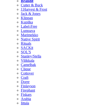
Brändit
Cutter & Buck
J.Harvest & Frost
Jack & Jones
Klippan
Kupilka
Label-Free
Lumoava
Marimekko
Native Spirit
Rituals
SACKit
SOL'S
Stanley/Stella
Vilikkala
Camelbak
Clique
Cottover
Craft
Dorre
Finlayson
Firephant
Fiskars
Arabia
Iittala