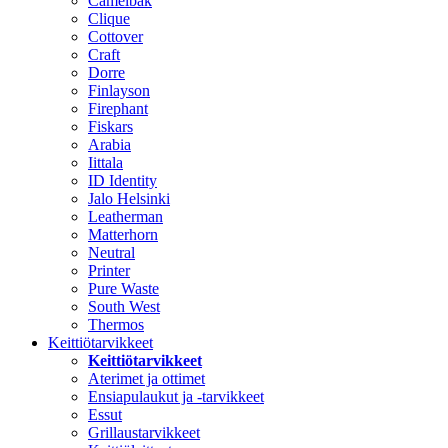
Camelbak
Clique
Cottover
Craft
Dorre
Finlayson
Firephant
Fiskars
Arabia
Iittala
ID Identity
Jalo Helsinki
Leatherman
Matterhorn
Neutral
Printer
Pure Waste
South West
Thermos
Keittiötarvikkeet
Keittiötarvikkeet
Aterimet ja ottimet
Ensiapulaukut ja -tarvikkeet
Essut
Grillaustarvikkeet