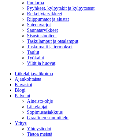
Puutarha
Pyyhkeet, kylpytakit ja kylpytossut
Retkeilytarvikkeet
Riippumatot ja alustat
Sateenvarjot
Saunatarvikkeet
Sisustustuotteet
Taskulamput ja otsalamput
Taskumatit ja termokset
Taulut
Työkalut
Viltit ja huovat
Liikelahjavalikoima
Ajankohtaista
Kuvastot
Blogi
Palvelut
Aineisto-ohje
Liikelahjat
Sopimusasiakkuus
Graafinen suunnittelu
Yritys
Yhteystiedot
Tietoa meistä