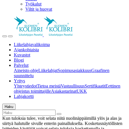
Työkalut
Viltit ja huovat
Liikelahjavalikoima
Ajankohtaista
Kuvastot
Blogi
Palvelut
Aineisto-ohje
Liikelahjat
Sopimusasiakkuus
Graafinen
suunnittelu
Yritys
Yhteystiedot
Tietoa meistä
Vastuullisuus
Sertifikaatit
Eettinen
ohjeistus toimittajille
Asiakastarinat
UKK
Lahjakortti
Haku
Kun tuloksia tulee, voit selata niitä nuolinäppäimillä ylös ja alas ja
siirtyä halutulle sivulle enterin painalluksella. Kosketusnäytöllisten
laitteiden käyttäjät voivat selata tuloksia koskettamalla ja