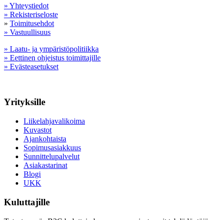
» Yhteystiedot
» Rekisteriseloste
»
Toimitusehdot
» Vastuullisuus
» Laatu- ja ympäristöpolitiikka
» Eettinen ohjeistus toimittajille
» Evästeasetukset
Yrityksille
Liikelahjavalikoima
Kuvastot
Ajankohtaista
Sopimusasiakkuus
Sunnittelupalvelut
Asiakastarinat
Blogi
UKK
Kuluttajille