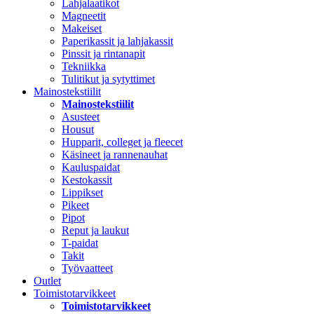
Lahjalaatikot
Magneetit
Makeiset
Paperikassit ja lahjakassit
Pinssit ja rintanapit
Tekniikka
Tulitikut ja sytyttimet
Mainostekstiilit
Mainostekstiilit
Asusteet
Housut
Hupparit, colleget ja fleecet
Käsineet ja rannenauhat
Kauluspaidat
Kestokassit
Lippikset
Pikeet
Pipot
Reput ja laukut
T-paidat
Takit
Työvaatteet
Outlet
Toimistotarvikkeet
Toimistotarvikkeet