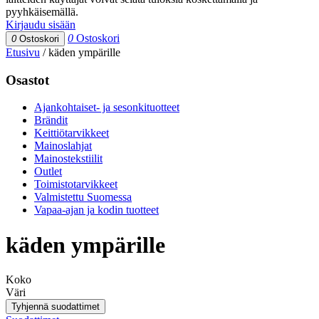
pyyhkäisemällä.
Kirjaudu sisään
0
Ostoskori
0
Ostoskori
Etusivu
/
käden ympärille
Osastot
Ajankohtaiset- ja sesonkituotteet
Brändit
Keittiötarvikkeet
Mainoslahjat
Mainostekstiilit
Outlet
Toimistotarvikkeet
Valmistettu Suomessa
Vapaa-ajan ja kodin tuotteet
käden ympärille
Koko
Väri
Tyhjennä suodattimet