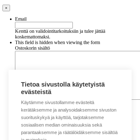
×
Email
Kenttä on validointitarkoituksiin ja tulee jättää
koskemattomaksi.
This field is hidden when viewing the form
Ostoskorin sisältö
Tietoa sivustolla käytetyistä
evästeistä
Käytämme sivustollamme evästeitä
Nimi
*
Etunimi
kerätäksemme ja analysoidaksemme sivuston
Sukunimi
suorituskykyä ja käyttöä, tarjotaksemme
Yritys
sosiaalisen median ominaisuuksia sekä
parantaaksemme ja räätälöidäksemme sisältöä
Sähköposti
*
ja mainoksia.