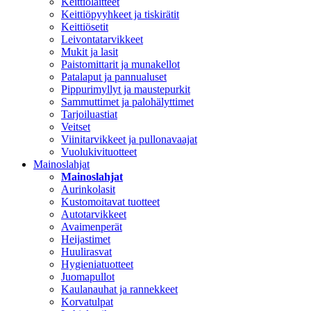
Keittiölaitteet
Keittiöpyyhkeet ja tiskirätit
Keittiösetit
Leivontatarvikkeet
Mukit ja lasit
Paistomittarit ja munakellot
Patalaput ja pannualuset
Pippurimyllyt ja maustepurkit
Sammuttimet ja palohälyttimet
Tarjoiluastiat
Veitset
Viinitarvikkeet ja pullonavaajat
Vuolukivituotteet
Mainoslahjat
Mainoslahjat
Aurinkolasit
Kustomoitavat tuotteet
Autotarvikkeet
Avaimenperät
Heijastimet
Huulirasvat
Hygieniatuotteet
Juomapullot
Kaulanauhat ja rannekkeet
Korvatulpat