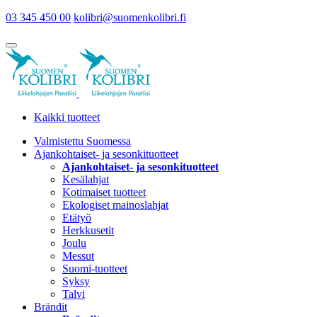
03 345 450 00
kolibri@suomenkolibri.fi
Kaikki tuotteet
Valmistettu Suomessa
Ajankohtaiset- ja sesonkituotteet
Ajankohtaiset- ja sesonkituotteet
Kesälahjat
Kotimaiset tuotteet
Ekologiset mainoslahjat
Etätyö
Herkkusetit
Joulu
Messut
Suomi-tuotteet
Syksy
Talvi
Brändit