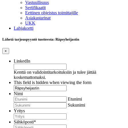
Vastuullisuus
Sertifikaatit
Eettinen ohjeistus toimittajille
Asiakastarinat
UKK
Lahjakortti
Lähetä tarjouspyyntö tuotteesta: Räpsyheijastin
×
LinkedIn
Kenttä on validointitarkoituksiin ja tulee jättää
koskemattomaksi.
This field is hidden when viewing the form
Nimi
Etunimi
Sukunimi
Yritys
Sähköposti
*