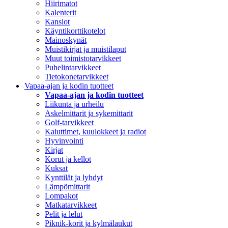
Hiirimatot
Kalenterit
Kansiot
Käyntikorttikotelot
Mainoskynät
Muistikirjat ja muistilaput
Muut toimistotarvikkeet
Puhelintarvikkeet
Tietokonetarvikkeet
Vapaa-ajan ja kodin tuotteet
Vapaa-ajan ja kodin tuotteet
Liikunta ja urheilu
Askelmittarit ja sykemittarit
Golf-tarvikkeet
Kaiuttimet, kuulokkeet ja radiot
Hyvinvointi
Kirjat
Korut ja kellot
Kuksat
Kynttilät ja lyhdyt
Lämpömittarit
Lompakot
Matkatarvikkeet
Pelit ja lelut
Piknik-korit ja kylmälaukut