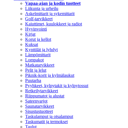
Vapaa-ajan ja kodin tuotteet
Liikunta ja urheilu
Askelmittarit ja sykemittarit
Golf-tarvikkeet
Kaiuttimet, kuulokkeet ja radiot
Hyvinvointi
Kirjat
Korut ja kellot
Kuksat
Kynttilät ja lyhdyt
Lämpömittarit
Lompakot
Matkatarvikkeet
Pelit ja lelut
Piknik-korit ja kylmälaukut
Puutarha
Pyyhkeet, kylpytakit ja kylpytossut
Retkeilytarvikkeet
Riippumatot ja alustat
Sateenvarjot
Saunatarvikkeet
Sisustustuotteet
Taskulamput ja otsalamput
Taskumatit ja termokset
Taulut