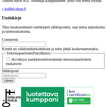
Tutustu myös B2C kuluttaja-kauppaamme, josta voit tehdä löytöjä.
» kolibri-shop.fi
Uutiskirje
Tilaa kuukausittaiset uutiskirjeet sähköpostiisi, saat tietoa tarjouksista
ja tuoteuutuuksista.
Comments
Kenttä on validointitarkoituksiin ja tulee jättää koskemattomaksi.
Tietosuojaseloste
(Pakollinen)
Hyväksyn markkinointiviestinnän tietosuojaselosteen
mukaisesti
Sähköposti