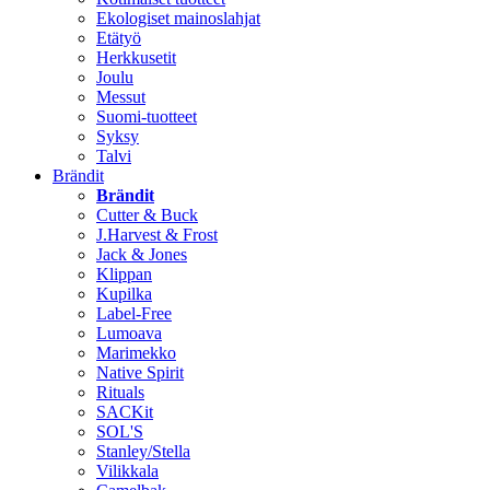
Ekologiset mainoslahjat
Etätyö
Herkkusetit
Joulu
Messut
Suomi-tuotteet
Syksy
Talvi
Brändit
Brändit
Cutter & Buck
J.Harvest & Frost
Jack & Jones
Klippan
Kupilka
Label-Free
Lumoava
Marimekko
Native Spirit
Rituals
SACKit
SOL'S
Stanley/Stella
Vilikkala