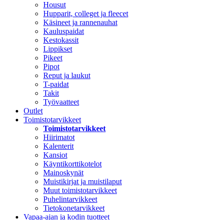
Housut
Hupparit, colleget ja fleecet
Käsineet ja rannenauhat
Kauluspaidat
Kestokassit
Lippikset
Pikeet
Pipot
Reput ja laukut
T-paidat
Takit
Työvaatteet
Outlet
Toimistotarvikkeet
Toimistotarvikkeet
Hiirimatot
Kalenterit
Kansiot
Käyntikorttikotelot
Mainoskynät
Muistikirjat ja muistilaput
Muut toimistotarvikkeet
Puhelintarvikkeet
Tietokonetarvikkeet
Vapaa-ajan ja kodin tuotteet