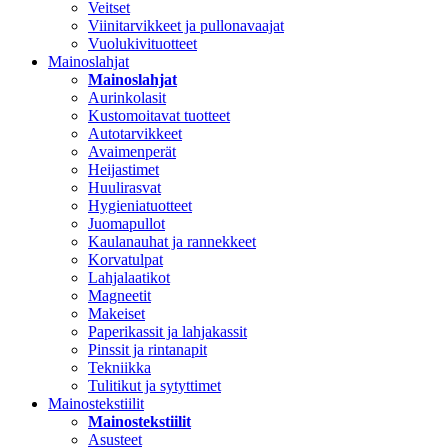
Veitset
Viinitarvikkeet ja pullonavaajat
Vuolukivituotteet
Mainoslahjat
Mainoslahjat
Aurinkolasit
Kustomoitavat tuotteet
Autotarvikkeet
Avaimenperät
Heijastimet
Huulirasvat
Hygieniatuotteet
Juomapullot
Kaulanauhat ja rannekkeet
Korvatulpat
Lahjalaatikot
Magneetit
Makeiset
Paperikassit ja lahjakassit
Pinssit ja rintanapit
Tekniikka
Tulitikut ja sytyttimet
Mainostekstiilit
Mainostekstiilit
Asusteet