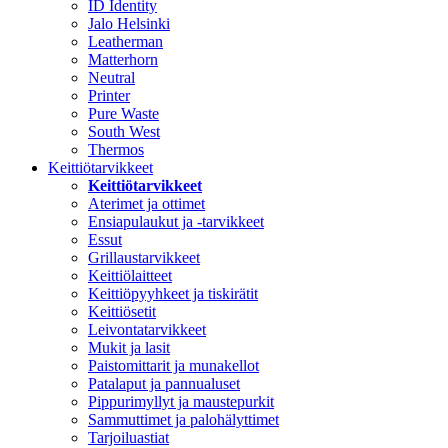
ID Identity
Jalo Helsinki
Leatherman
Matterhorn
Neutral
Printer
Pure Waste
South West
Thermos
Keittiötarvikkeet
Keittiötarvikkeet
Aterimet ja ottimet
Ensiapulaukut ja -tarvikkeet
Essut
Grillaustarvikkeet
Keittiölaitteet
Keittiöpyyhkeet ja tiskirätit
Keittiösetit
Leivontatarvikkeet
Mukit ja lasit
Paistomittarit ja munakellot
Patalaput ja pannualuset
Pippurimyllyt ja maustepurkit
Sammuttimet ja palohälyttimet
Tarjoiluastiat