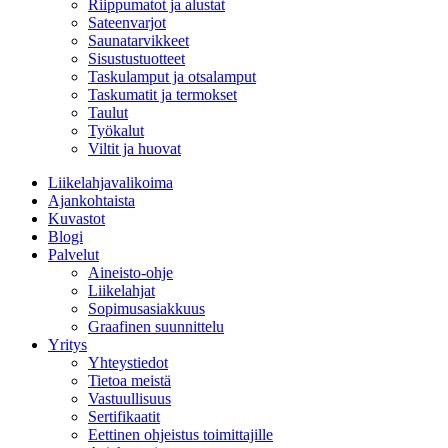
Riippumatot ja alustat
Sateenvarjot
Saunatarvikkeet
Sisustustuotteet
Taskulamput ja otsalamput
Taskumatit ja termokset
Taulut
Työkalut
Viltit ja huovat
Liikelahjavalikoima
Ajankohtaista
Kuvastot
Blogi
Palvelut
Aineisto-ohje
Liikelahjat
Sopimusasiakkuus
Graafinen suunnittelu
Yritys
Yhteystiedot
Tietoa meistä
Vastuullisuus
Sertifikaatit
Eettinen ohjeistus toimittajille