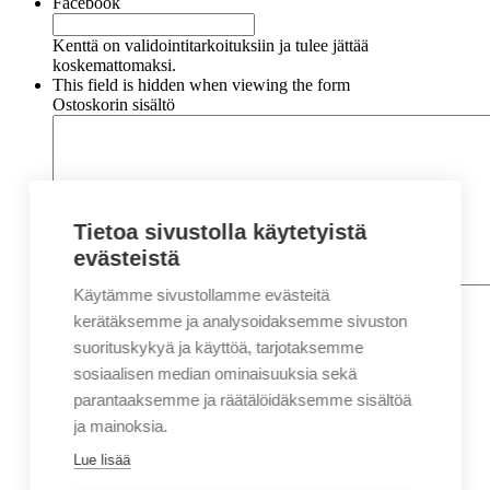
Facebook
Kenttä on validointitarkoituksiin ja tulee jättää
koskemattomaksi.
This field is hidden when viewing the form
Ostoskorin sisältö
Tietoa sivustolla käytetyistä
evästeistä
Käytämme sivustollamme evästeitä
Nimi
*
Etunimi
kerätäksemme ja analysoidaksemme sivuston
Sukunimi
suorituskykyä ja käyttöä, tarjotaksemme
Yritys
sosiaalisen median ominaisuuksia sekä
parantaaksemme ja räätälöidäksemme sisältöä
Sähköposti
*
ja mainoksia.
Puhelin
*
Lue lisää