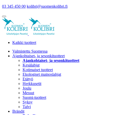
03 345 450 00
kolibri@suomenkolibri.fi
Kaikki tuotteet
Valmistettu Suomessa
Ajankohtaiset- ja sesonkituotteet
Ajankohtaiset- ja sesonkituotteet
Kesälahjat
Kotimaiset tuotteet
Ekologiset mainoslahjat
Etätyö
Herkkusetit
Joulu
Messut
Suomi-tuotteet
Syksy
Talvi
Brändit