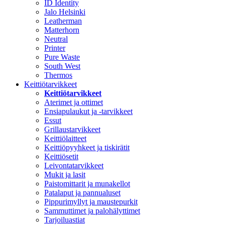
ID Identity
Jalo Helsinki
Leatherman
Matterhorn
Neutral
Printer
Pure Waste
South West
Thermos
Keittiötarvikkeet
Keittiötarvikkeet
Aterimet ja ottimet
Ensiapulaukut ja -tarvikkeet
Essut
Grillaustarvikkeet
Keittiölaitteet
Keittiöpyyhkeet ja tiskirätit
Keittiösetit
Leivontatarvikkeet
Mukit ja lasit
Paistomittarit ja munakellot
Patalaput ja pannualuset
Pippurimyllyt ja maustepurkit
Sammuttimet ja palohälyttimet
Tarjoiluastiat