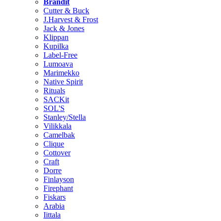
Brändit
Cutter & Buck
J.Harvest & Frost
Jack & Jones
Klippan
Kupilka
Label-Free
Lumoava
Marimekko
Native Spirit
Rituals
SACKit
SOL'S
Stanley/Stella
Vilikkala
Camelbak
Clique
Cottover
Craft
Dorre
Finlayson
Firephant
Fiskars
Arabia
Iittala