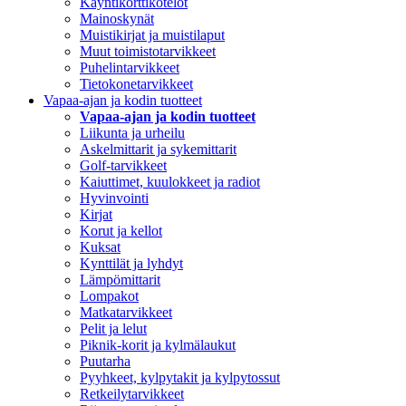
Käyntikorttikotelot
Mainoskynät
Muistikirjat ja muistilaput
Muut toimistotarvikkeet
Puhelintarvikkeet
Tietokonetarvikkeet
Vapaa-ajan ja kodin tuotteet
Vapaa-ajan ja kodin tuotteet
Liikunta ja urheilu
Askelmittarit ja sykemittarit
Golf-tarvikkeet
Kaiuttimet, kuulokkeet ja radiot
Hyvinvointi
Kirjat
Korut ja kellot
Kuksat
Kynttilät ja lyhdyt
Lämpömittarit
Lompakot
Matkatarvikkeet
Pelit ja lelut
Piknik-korit ja kylmälaukut
Puutarha
Pyyhkeet, kylpytakit ja kylpytossut
Retkeilytarvikkeet