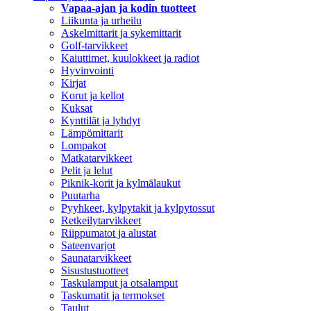
Vapaa-ajan ja kodin tuotteet
Liikunta ja urheilu
Askelmittarit ja sykemittarit
Golf-tarvikkeet
Kaiuttimet, kuulokkeet ja radiot
Hyvinvointi
Kirjat
Korut ja kellot
Kuksat
Kynttilät ja lyhdyt
Lämpömittarit
Lompakot
Matkatarvikkeet
Pelit ja lelut
Piknik-korit ja kylmälaukut
Puutarha
Pyyhkeet, kylpytakit ja kylpytossut
Retkeilytarvikkeet
Riippumatot ja alustat
Sateenvarjot
Saunatarvikkeet
Sisustustuotteet
Taskulamput ja otsalamput
Taskumatit ja termokset
Taulut