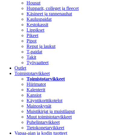
Housut
Hupparit, colleget ja fleecet
Käsineet ja rannenauhat
Kauluspaidat
Kestokassit
Lippikset
Pikeet
Pipot
Reput ja laukut
T-paidat
Takit
Työvaatteet
Outlet
Toimistotarvikkeet
Toimistotarvikkeet
Hiirimatot
Kalenterit
Kansiot
Käyntikorttikotelot
Mainoskynät
Muistikirjat ja muistilaput
Muut toimistotarvikkeet
Puhelintarvikkeet
Tietokonetarvikkeet
Vapaa-ajan ja kodin tuotteet