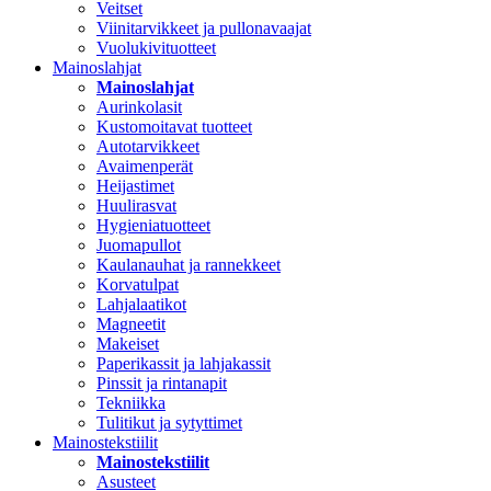
Veitset
Viinitarvikkeet ja pullonavaajat
Vuolukivituotteet
Mainoslahjat
Mainoslahjat
Aurinkolasit
Kustomoitavat tuotteet
Autotarvikkeet
Avaimenperät
Heijastimet
Huulirasvat
Hygieniatuotteet
Juomapullot
Kaulanauhat ja rannekkeet
Korvatulpat
Lahjalaatikot
Magneetit
Makeiset
Paperikassit ja lahjakassit
Pinssit ja rintanapit
Tekniikka
Tulitikut ja sytyttimet
Mainostekstiilit
Mainostekstiilit
Asusteet