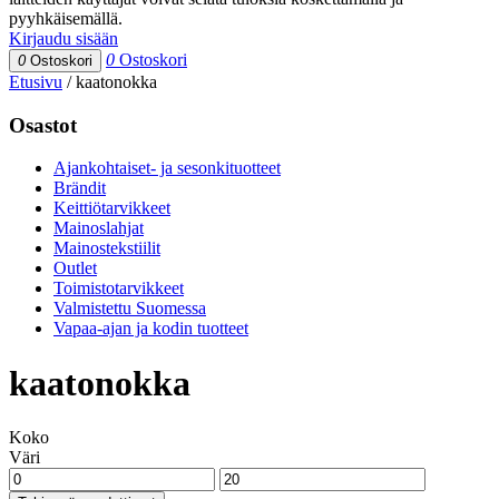
pyyhkäisemällä.
Kirjaudu sisään
0
Ostoskori
0
Ostoskori
Etusivu
/
kaatonokka
Osastot
Ajankohtaiset- ja sesonkituotteet
Brändit
Keittiötarvikkeet
Mainoslahjat
Mainostekstiilit
Outlet
Toimistotarvikkeet
Valmistettu Suomessa
Vapaa-ajan ja kodin tuotteet
kaatonokka
Koko
Väri