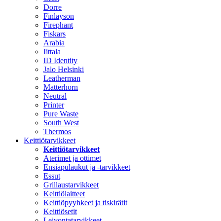
Dorre
Finlayson
Firephant
Fiskars
Arabia
Iittala
ID Identity
Jalo Helsinki
Leatherman
Matterhorn
Neutral
Printer
Pure Waste
South West
Thermos
Keittiötarvikkeet
Keittiötarvikkeet
Aterimet ja ottimet
Ensiapulaukut ja -tarvikkeet
Essut
Grillaustarvikkeet
Keittiölaitteet
Keittiöpyyhkeet ja tiskirätit
Keittiösetit
Leivontatarvikkeet