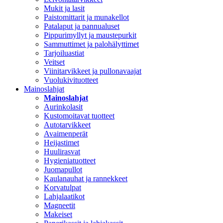
Mukit ja lasit
Paistomittarit ja munakellot
Patalaput ja pannualuset
Pippurimyllyt ja maustepurkit
Sammuttimet ja palohälyttimet
Tarjoiluastiat
Veitset
Viinitarvikkeet ja pullonavaajat
Vuolukivituotteet
Mainoslahjat
Mainoslahjat
Aurinkolasit
Kustomoitavat tuotteet
Autotarvikkeet
Avaimenperät
Heijastimet
Huulirasvat
Hygieniatuotteet
Juomapullot
Kaulanauhat ja rannekkeet
Korvatulpat
Lahjalaatikot
Magneetit
Makeiset