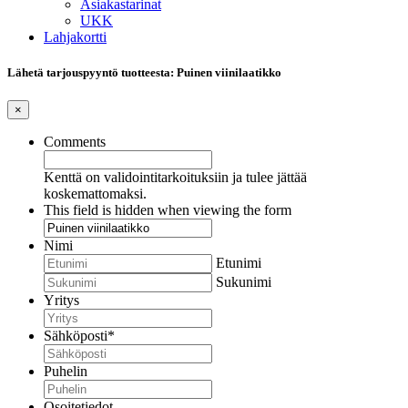
Asiakastarinat
UKK
Lahjakortti
Lähetä tarjouspyyntö tuotteesta: Puinen viinilaatikko
×
Comments
Kenttä on validointitarkoituksiin ja tulee jättää
koskemattomaksi.
This field is hidden when viewing the form
Nimi
Etunimi
Sukunimi
Yritys
Sähköposti
*
Puhelin
Osoitetiedot