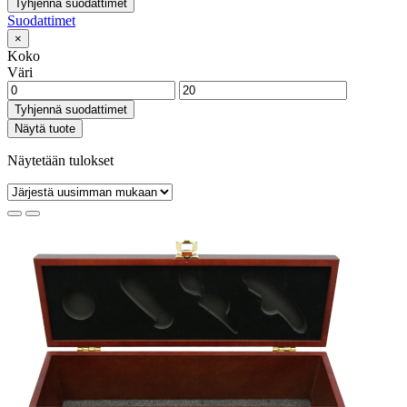
Tyhjennä suodattimet
Suodattimet
×
Koko
Väri
Tyhjennä suodattimet
Näytä tuote
Näytetään tulokset