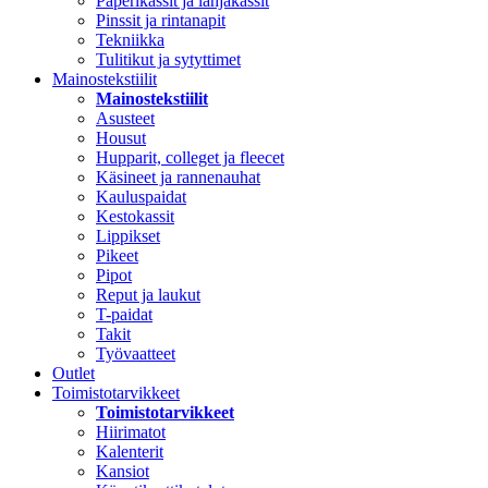
Paperikassit ja lahjakassit
Pinssit ja rintanapit
Tekniikka
Tulitikut ja sytyttimet
Mainostekstiilit
Mainostekstiilit
Asusteet
Housut
Hupparit, colleget ja fleecet
Käsineet ja rannenauhat
Kauluspaidat
Kestokassit
Lippikset
Pikeet
Pipot
Reput ja laukut
T-paidat
Takit
Työvaatteet
Outlet
Toimistotarvikkeet
Toimistotarvikkeet
Hiirimatot
Kalenterit
Kansiot