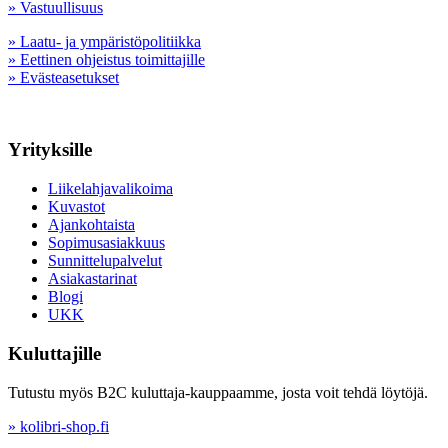
» Vastuullisuus
» Laatu- ja ympäristöpolitiikka
» Eettinen ohjeistus toimittajille
» Evästeasetukset
Yrityksille
Liikelahjavalikoima
Kuvastot
Ajankohtaista
Sopimusasiakkuus
Sunnittelupalvelut
Asiakastarinat
Blogi
UKK
Kuluttajille
Tutustu myös B2C kuluttaja-kauppaamme, josta voit tehdä löytöjä.
» kolibri-shop.fi