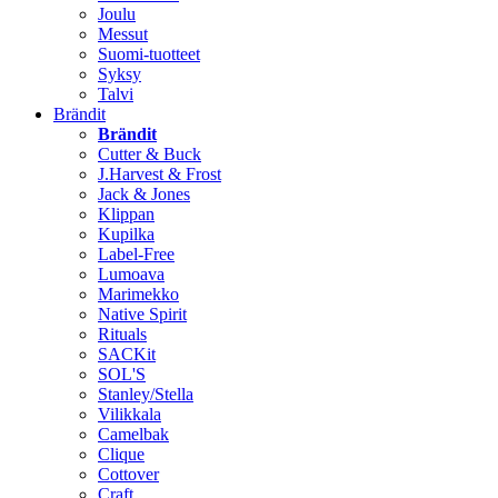
Joulu
Messut
Suomi-tuotteet
Syksy
Talvi
Brändit
Brändit
Cutter & Buck
J.Harvest & Frost
Jack & Jones
Klippan
Kupilka
Label-Free
Lumoava
Marimekko
Native Spirit
Rituals
SACKit
SOL'S
Stanley/Stella
Vilikkala
Camelbak
Clique
Cottover
Craft