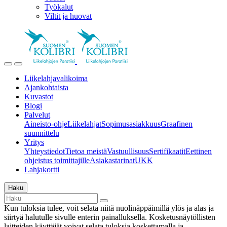
Työkalut
Viltit ja huovat
Liikelahjavalikoima
Ajankohtaista
Kuvastot
Blogi
Palvelut
Aineisto-ohje
Liikelahjat
Sopimusasiakkuus
Graafinen
suunnittelu
Yritys
Yhteystiedot
Tietoa meistä
Vastuullisuus
Sertifikaatit
Eettinen
ohjeistus toimittajille
Asiakastarinat
UKK
Lahjakortti
Haku
Kun tuloksia tulee, voit selata niitä nuolinäppäimillä ylös ja alas ja
siirtyä halutulle sivulle enterin painalluksella. Kosketusnäytöllisten
laitteiden käyttäjät voivat selata tuloksia koskettamalla ja