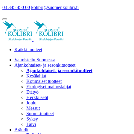
03 345 450 00
kolibri@suomenkolibri.fi
Kaikki tuotteet
Valmistettu Suomessa
Ajankohtaiset- ja sesonkituotteet
Ajankohtaiset- ja sesonkituotteet
Kesälahjat
Kotimaiset tuotteet
Ekologiset mainoslahjat
Etätyö
Herkkusetit
Joulu
Messut
Suomi-tuotteet
Syksy
Talvi
Brändit