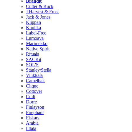
Brändit
Cutter & Buck
J.Harvest & Frost
Jack & Jones
Klippan
Kupilka
Label-Free
Lumoava
Marimekko
Native Spirit
Rituals
SACKit
SOL'S
Stanley/Stella
Vilikkala
Camelbak
Clique
Cottover
Craft
Dorre
Finlayson
Firephant
Fiskars
Arabia
Iittala