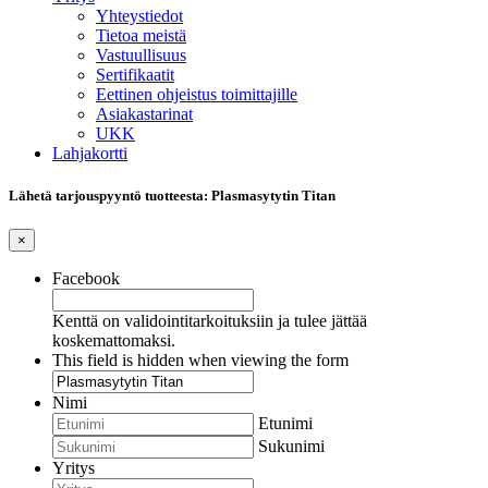
Yhteystiedot
Tietoa meistä
Vastuullisuus
Sertifikaatit
Eettinen ohjeistus toimittajille
Asiakastarinat
UKK
Lahjakortti
Lähetä tarjouspyyntö tuotteesta: Plasmasytytin Titan
×
Facebook
Kenttä on validointitarkoituksiin ja tulee jättää
koskemattomaksi.
This field is hidden when viewing the form
Nimi
Etunimi
Sukunimi
Yritys