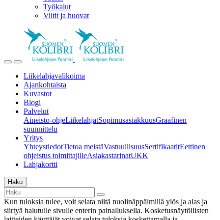
Työkalut
Viltit ja huovat
Liikelahjavalikoima
Ajankohtaista
Kuvastot
Blogi
Palvelut
Aineisto-ohje
Liikelahjat
Sopimusasiakkuus
Graafinen
suunnittelu
Yritys
Yhteystiedot
Tietoa meistä
Vastuullisuus
Sertifikaatit
Eettinen
ohjeistus toimittajille
Asiakastarinat
UKK
Lahjakortti
Haku
Kun tuloksia tulee, voit selata niitä nuolinäppäimillä ylös ja alas ja
siirtyä halutulle sivulle enterin painalluksella. Kosketusnäytöllisten
laitteiden käyttäjät voivat selata tuloksia koskettamalla ja