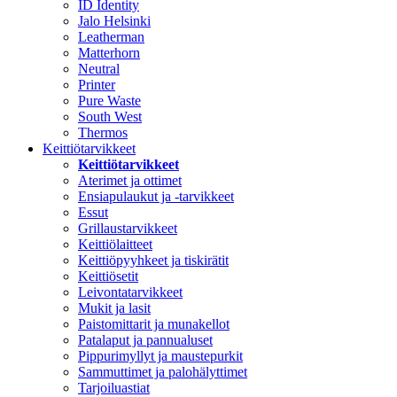
ID Identity
Jalo Helsinki
Leatherman
Matterhorn
Neutral
Printer
Pure Waste
South West
Thermos
Keittiötarvikkeet
Keittiötarvikkeet
Aterimet ja ottimet
Ensiapulaukut ja -tarvikkeet
Essut
Grillaustarvikkeet
Keittiölaitteet
Keittiöpyyhkeet ja tiskirätit
Keittiösetit
Leivontatarvikkeet
Mukit ja lasit
Paistomittarit ja munakellot
Patalaput ja pannualuset
Pippurimyllyt ja maustepurkit
Sammuttimet ja palohälyttimet
Tarjoiluastiat