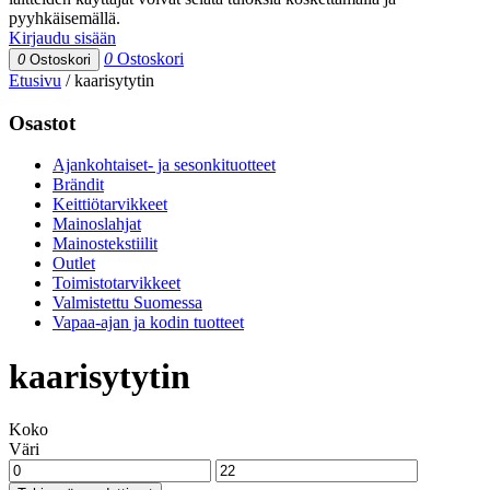
pyyhkäisemällä.
Kirjaudu sisään
0
Ostoskori
0
Ostoskori
Etusivu
/
kaarisytytin
Osastot
Ajankohtaiset- ja sesonkituotteet
Brändit
Keittiötarvikkeet
Mainoslahjat
Mainostekstiilit
Outlet
Toimistotarvikkeet
Valmistettu Suomessa
Vapaa-ajan ja kodin tuotteet
kaarisytytin
Koko
Väri