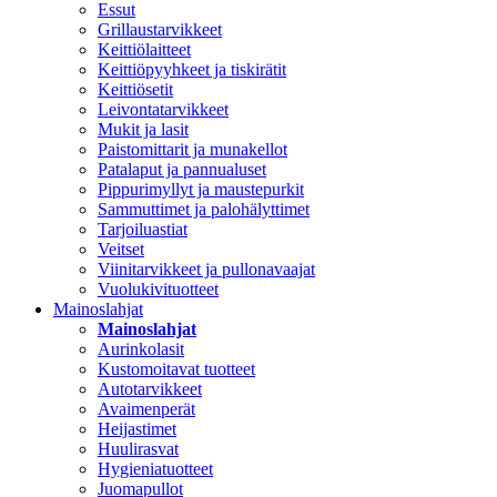
Essut
Grillaustarvikkeet
Keittiölaitteet
Keittiöpyyhkeet ja tiskirätit
Keittiösetit
Leivontatarvikkeet
Mukit ja lasit
Paistomittarit ja munakellot
Patalaput ja pannualuset
Pippurimyllyt ja maustepurkit
Sammuttimet ja palohälyttimet
Tarjoiluastiat
Veitset
Viinitarvikkeet ja pullonavaajat
Vuolukivituotteet
Mainoslahjat
Mainoslahjat
Aurinkolasit
Kustomoitavat tuotteet
Autotarvikkeet
Avaimenperät
Heijastimet
Huulirasvat
Hygieniatuotteet
Juomapullot