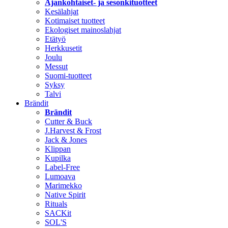
Ajankohtaiset- ja sesonkituotteet
Kesälahjat
Kotimaiset tuotteet
Ekologiset mainoslahjat
Etätyö
Herkkusetit
Joulu
Messut
Suomi-tuotteet
Syksy
Talvi
Brändit
Brändit
Cutter & Buck
J.Harvest & Frost
Jack & Jones
Klippan
Kupilka
Label-Free
Lumoava
Marimekko
Native Spirit
Rituals
SACKit
SOL'S