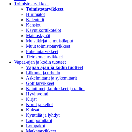
Toimistotarvikkeet
Toimistotarvikkeet
Hiirimatot
Kalenterit
Kansiot
Käyntikorttikotelot
Mainoskynät
Muistikirjat ja muistilaput
Muut toimistotarvikkeet
Puhelintarvikkeet
Tietokonetarvikkeet
Vapaa-ajan ja kodin tuotteet
Vapaa-ajan ja kodin tuotteet
Liikunta ja urheilu
Askelmittarit ja sykemittarit
Golf-tarvikkeet
Kaiuttimet, kuulokkeet ja radiot
Hyvinvointi
Kirjat
Korut ja kellot
Kuksat
Kynttilät ja lyhdyt
Lämpömittarit
Lompakot
Matkatarvikkeet