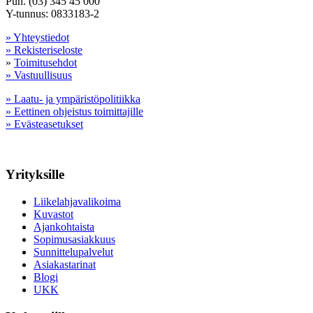
Puh. (03) 345 45 000
Y-tunnus: 0833183-2
» Yhteystiedot
» Rekisteriseloste
»
Toimitusehdot
» Vastuullisuus
» Laatu- ja ympäristöpolitiikka
» Eettinen ohjeistus toimittajille
» Evästeasetukset
Yrityksille
Liikelahjavalikoima
Kuvastot
Ajankohtaista
Sopimusasiakkuus
Sunnittelupalvelut
Asiakastarinat
Blogi
UKK