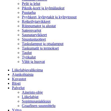
Pelit ja lelut
Piknik-korit ja kylmälaukut
Puutarha
Pyyhkeet, kylpytakit ja kylpytossut
Retkeilytarvikkeet
Riippumatot ja alustat
Sateenvarjot
Saunatarvikkeet
Sisustustuotteet
Taskulamput ja otsalamput
Taskumatit ja termokset
Taulut
Työkalut
Viltit ja huovat
Liikelahjavalikoima
Ajankohtaista
Kuvastot
Blogi
Palvelut
Aineisto-ohje
Liikelahjat
Sopimusasiakkuus
Graafinen suunnittelu
Yritys