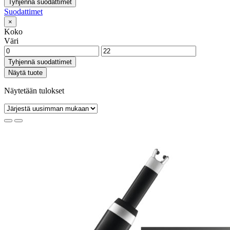
Tyhjennä suodattimet
Suodattimet
×
Koko
Väri
Tyhjennä suodattimet
Näytä tuote
Näytetään tulokset