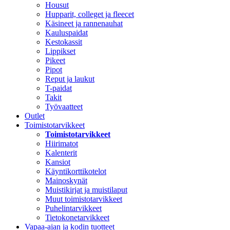
Housut
Hupparit, colleget ja fleecet
Käsineet ja rannenauhat
Kauluspaidat
Kestokassit
Lippikset
Pikeet
Pipot
Reput ja laukut
T-paidat
Takit
Työvaatteet
Outlet
Toimistotarvikkeet
Toimistotarvikkeet
Hiirimatot
Kalenterit
Kansiot
Käyntikorttikotelot
Mainoskynät
Muistikirjat ja muistilaput
Muut toimistotarvikkeet
Puhelintarvikkeet
Tietokonetarvikkeet
Vapaa-ajan ja kodin tuotteet