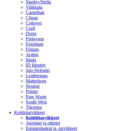
Stanley/Stella
Vilikkala
Camelbak
Clique
Cottover
Craft
Dorre
Finlayson
Firephant
Fiskars
Arabia
Iittala
ID Identity
Jalo Helsinki
Leatherman
Matterhorn
Neutral
Printer
Pure Waste
South West
Thermos
Keittiötarvikkeet
Keittiötarvikkeet
Aterimet ja ottimet
Ensiapulaukut ja -tarvikkeet