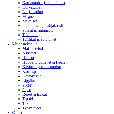
Kaulanauhat ja rannekkeet
Korvatulpat
Lahjalaatikot
Magneetit
Makeiset
Paperikassit ja lahjakassit
Pinssit ja rintanapit
Tekniikka
Tulitikut ja sytyttimet
Mainostekstiilit
Mainostekstiilit
Asusteet
Housut
Hupparit, colleget ja fleecet
Käsineet ja rannenauhat
Kauluspaidat
Kestokassit
Lippikset
Pikeet
Pipot
Reput ja laukut
T-paidat
Takit
Työvaatteet
Outlet