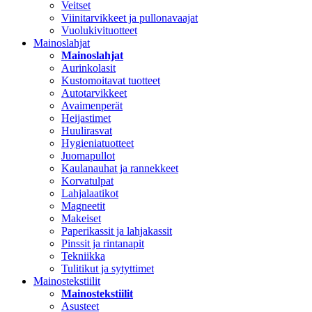
Veitset
Viinitarvikkeet ja pullonavaajat
Vuolukivituotteet
Mainoslahjat
Mainoslahjat
Aurinkolasit
Kustomoitavat tuotteet
Autotarvikkeet
Avaimenperät
Heijastimet
Huulirasvat
Hygieniatuotteet
Juomapullot
Kaulanauhat ja rannekkeet
Korvatulpat
Lahjalaatikot
Magneetit
Makeiset
Paperikassit ja lahjakassit
Pinssit ja rintanapit
Tekniikka
Tulitikut ja sytyttimet
Mainostekstiilit
Mainostekstiilit
Asusteet