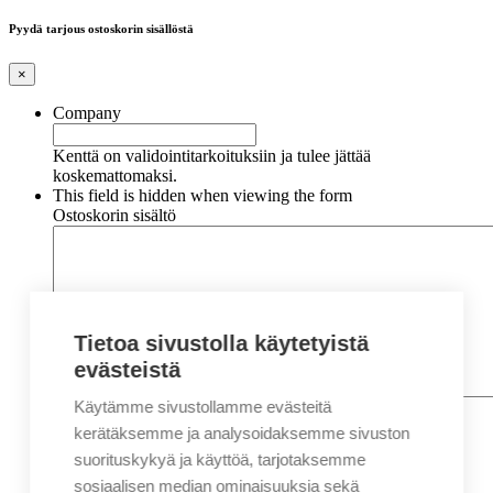
Pyydä tarjous ostoskorin sisällöstä
×
Company
Kenttä on validointitarkoituksiin ja tulee jättää
koskemattomaksi.
This field is hidden when viewing the form
Ostoskorin sisältö
Tietoa sivustolla käytetyistä
evästeistä
Käytämme sivustollamme evästeitä
Nimi
*
Etunimi
kerätäksemme ja analysoidaksemme sivuston
Sukunimi
suorituskykyä ja käyttöä, tarjotaksemme
Yritys
sosiaalisen median ominaisuuksia sekä