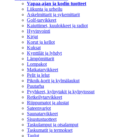
Vapaa-ajan ja kodin tuotteet
Liikunta ja urheilu
Askelmittarit ja sykemittarit
Golf-tarvikkeet
Kaiuttimet, kuulokkeet ja radiot
Hyvinvointi
Kirjat
Korut ja kellot
Kuksat
Kynttilät ja lyhdyt
Lämpömittarit
Lompakot
Matkatarvikkeet
Pelit ja lelut
Piknik-korit ja kylmälaukut
Puutarha
Pyyhkeet, kylpytakit ja kylpytossut
Retkeilytarvikkeet
Riippumatot ja alustat
Sateenvarjot
Saunatarvikkeet
Sisustustuotteet
Taskulamput ja otsalamput
Taskumatit ja termokset
Taulut