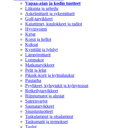
Vapaa-ajan ja kodin tuotteet
Liikunta ja urheilu
Askelmittarit ja sykemittarit
Golf-tarvikkeet
Kaiuttimet, kuulokkeet ja radiot
Hyvinvointi
Kirjat
Korut ja kellot
Kuksat
Kynttilät ja lyhdyt
Lämpömittarit
Lompakot
Matkatarvikkeet
Pelit ja lelut
Piknik-korit ja kylmälaukut
Puutarha
Pyyhkeet, kylpytakit ja kylpytossut
Retkeilytarvikkeet
Riippumatot ja alustat
Sateenvarjot
Saunatarvikkeet
Sisustustuotteet
Taskulamput ja otsalamput
Taskumatit ja termokset
Taulut