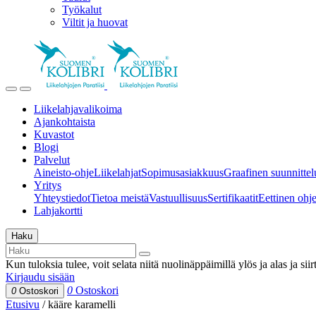
Työkalut
Viltit ja huovat
Liikelahjavalikoima
Ajankohtaista
Kuvastot
Blogi
Palvelut
Aineisto-ohje
Liikelahjat
Sopimusasiakkuus
Graafinen suunnittel
Yritys
Yhteystiedot
Tietoa meistä
Vastuullisuus
Sertifikaatit
Eettinen ohjei
Lahjakortti
Haku
Kun tuloksia tulee, voit selata niitä nuolinäppäimillä ylös ja alas ja si
Kirjaudu sisään
0
Ostoskori
0
Ostoskori
Etusivu
/
kääre karamelli