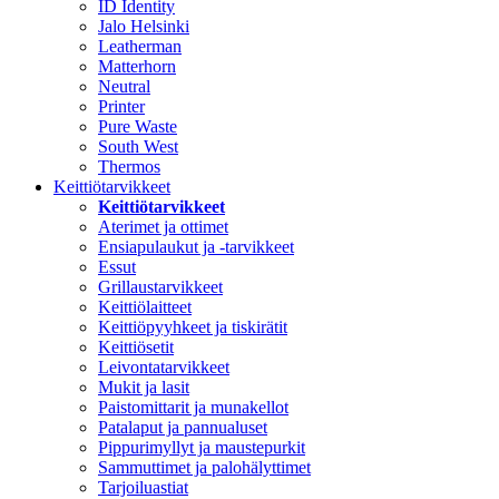
ID Identity
Jalo Helsinki
Leatherman
Matterhorn
Neutral
Printer
Pure Waste
South West
Thermos
Keittiötarvikkeet
Keittiötarvikkeet
Aterimet ja ottimet
Ensiapulaukut ja -tarvikkeet
Essut
Grillaustarvikkeet
Keittiölaitteet
Keittiöpyyhkeet ja tiskirätit
Keittiösetit
Leivontatarvikkeet
Mukit ja lasit
Paistomittarit ja munakellot
Patalaput ja pannualuset
Pippurimyllyt ja maustepurkit
Sammuttimet ja palohälyttimet
Tarjoiluastiat