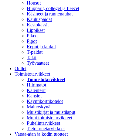
Housut
Hupparit, colleget ja fleecet
Käsineet ja rannenauhat
Kauluspaidat
Kestokassit
Lippikset
Pikeet
Pipot
Reput ja laukut
T-paidat
Takit
Työvaatteet
Outlet
Toimistotarvikkeet
Toimistotarvikkeet
Hiirimatot
Kalenterit
Kansiot
Käyntikorttikotelot
Mainoskynät
Muistikirjat ja muistilaput
Muut toimistotarvikkeet
Puhelintarvikkeet
Tietokonetarvikkeet
Vapaa-ajan ja kodin tuotteet