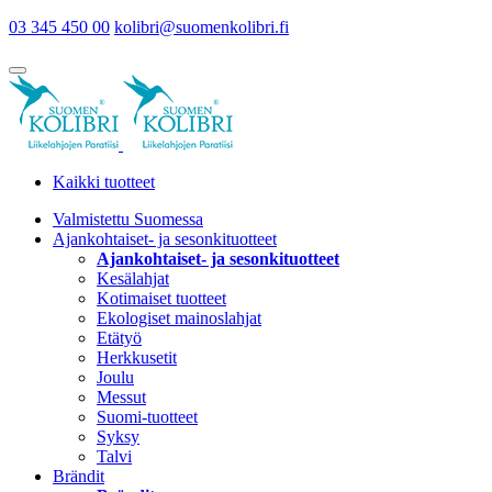
03 345 450 00
kolibri@suomenkolibri.fi
Kaikki tuotteet
Valmistettu Suomessa
Ajankohtaiset- ja sesonkituotteet
Ajankohtaiset- ja sesonkituotteet
Kesälahjat
Kotimaiset tuotteet
Ekologiset mainoslahjat
Etätyö
Herkkusetit
Joulu
Messut
Suomi-tuotteet
Syksy
Talvi
Brändit