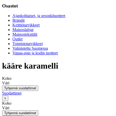
Osastot
Ajankohtaiset- ja sesonkituotteet
Brändit
Keittiötarvikkeet
Mainoslahjat
Mainostekstiilit
Outlet
Toimistotarvikkeet
Valmistettu Suomessa
Vapaa-ajan ja kodin tuotteet
kääre karamelli
Koko
Väri
Tyhjennä suodattimet
Suodattimet
×
Koko
Väri
Tyhjennä suodattimet