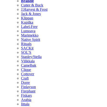
Brändit
Cutter & Buck
J.Harvest & Frost
Jack & Jones
Klippan
Kupilka
Label-Free
Lumoava
Marimekko
Native Spirit
Rituals
SACKit
SOL'S
Stanley/Stella
Vilikkala
Camelbak
Clique
Cottover
Craft
Dorre
Finlayson
Firephant
Fiskars
Arabia
Iittala