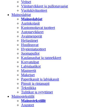
Veitset
Viinitarvikkeet ja pullonavaajat
Vuolukivituotteet
Mainoslahjat
Mainoslahjat
Aurinkolasit
Kustomoitavat tuotteet
Autotarvikkeet
Avaimenperät
Heijastimet
Huulirasvat
Hygieniatuotteet
Juomapullot
Kaulanauhat ja rannekkeet
Korvatulpat
Lahjalaatikot
Magneetit
Makeiset
Paperikassit ja lahjakassit
Pinssit ja rintanapit
Tekniikka
Tulitikut ja sytyttimet
Mainostekstiilit
Mainostekstiilit
Asusteet