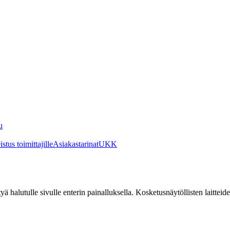
u
stus toimittajille
Asiakastarinat
UKK
irtyä halutulle sivulle enterin painalluksella. Kosketusnäytöllisten laittei